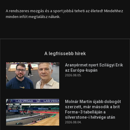
1035 Budapest, Miklós u. 7.
+36 30 471 1373
info (kukac) sportime.hu
Túl a 18. X-en és rendezvények százain a Sportime Magazinnak
továbbra is a legfőbb célja, hogy a mindenki sportját minél
vonzóbbá tegye.
A rendszeres mozgás és a sport jobbá teheti az életed! Mindehhez
minden infót megtalálsz nálunk.