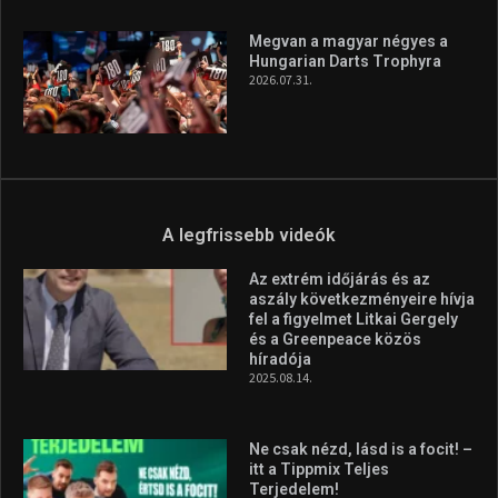
A legfrissebb hírek
Aranyérmet nyert Szilágyi Erik
az Európa-kupán
2026.08.05.
Molnár Martin újabb dobogót
szerzett, már második a brit
Forma–3 tabelláján a
silverstone-i hétvége után
2026.08.04.
Megvan a magyar négyes a
Hungarian Darts Trophyra
2026.07.31.