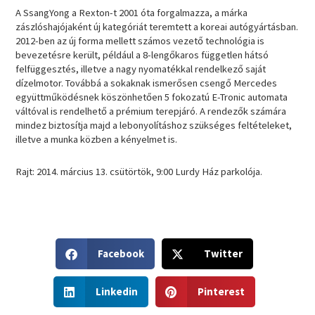
A SsangYong a Rexton-t 2001 óta forgalmazza, a márka
zászlóshajójaként új kategóriát teremtett a koreai autógyártásban.
2012-ben az új forma mellett számos vezető technológia is
bevezetésre került, például a 8-lengőkaros független hátsó
felfüggesztés, illetve a nagy nyomatékkal rendelkező saját
dízelmotor. Továbbá a sokaknak ismerősen csengő Mercedes
együttműködésnek köszönhetően 5 fokozatú E-Tronic automata
váltóval is rendelhető a prémium terepjáró. A rendezők számára
mindez biztosítja majd a lebonyolításhoz szükséges feltételeket,
illetve a munka közben a kényelmet is.
Rajt: 2014. március 13. csütörtök, 9:00 Lurdy Ház parkolója.
S
S
Facebook
Twitter
h
h
a
a
S
S
r
r
Linkedin
Pinterest
h
h
e
e
a
a
o
o