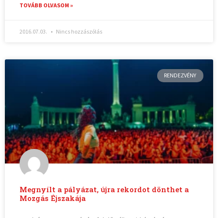
TOVÁBB OLVASOM »
2016.07.03.
Nincs hozzászólás
RENDEZVÉNY
Megnyílt a pályázat, újra rekordot dönthet a
Mozgás Éjszakája