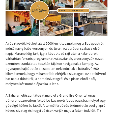
A résztvevők két hét alatt 5000 km-t tesznek meg a Budapestről
induló navigációs versenyen és túrán. Az európai szakasz első
napja Maranellóig tart, így a következő rajt után a kalandorok
várhatóan ferraris programokat választanak, a versenyzők ezzel
szemben csodálatos toszkán tájakon navigálnak a kompig. Az
egynapos hajóút után a csapatok nekiindulnak a hátralévő 600
kilométernek, hogy mihamarább elérjék a sivatagot. Az ezt követő
hat nap a dűnékről, a homoksivatagról és a piste-ekről szól,
melyben két nomád éjszaka is lesz.
A Saharun először látogat majd el a Grand Erg Oriental óriási
dűnerendszereiben fekvő Le Lac nevű füves oázisba, melyet egy
gőzölgő hőforrás táplál. A termálfürdőzés örömei után pedig apró
köves-sivatag és hegyi oázisok várják majd a futam indulóit. Tíz