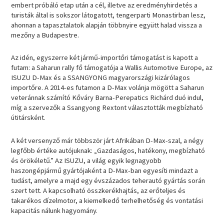
embert próbáló etap után a cél, illetve az eredményhirdetés a
turisták által is sokszor látogatott, tengerparti Monastirban lesz,
ahonnan a tapasztalatok alapján többnyire együtt halad vissza a
mezőny a Budapestre.
Az idén, egyszerre két jármű-importőri támogatást is kapott a
futam: a Saharun rally fő támogatója a Wallis Automotive Europe, az
ISUZU D-Max és a SSANGYONG magyarországi kizárólagos
importőre. A 2014-es futamon a D-Max volánja mögött a Saharun
veteránnak számító Kőváry Barna-Perepatics Richárd duó indul,
míg a szervezők a Ssangyong Rextont választották megbízható
útitársként.
A két versenyző már többször járt Afrikában D-Max-szal, a négy
legfőbb értéke autójuknak: „Gazdaságos, hatékony, megbízható
és örökéletű.” Az ISUZU, a világ egyik legnagyobb
haszongépjármű gyártójaként a D-Max-ban egyesíti mindazt a
tudást, amelyre a majd egy évszázados teherautó gyártás során
szert tett. A kapcsolható összkerékhajtás, az erőteljes és
takarékos dízelmotor, a kiemelkedő terhelhetőség és vontatási
kapacitás nálunk hagyomány.