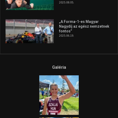
A legfrissebb videók
Az extrém időjárás és az
aszály következményeire hívja
fel a figyelmet Litkai Gergely
és a Greenpeace közös
híradója
2025.08.14.
Ne csak nézd, lásd is a focit! –
itt a Tippmix Teljes
Terjedelem!
2025.08.05.
„A Forma-1-es Magyar
Nagydíj az egész nemzetnek
fontos”
2025.06.19.