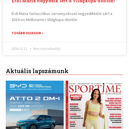
Érdi Mária negyedik lett a Világkupa-döntőn!
Érdi Mária fantasztikus versenyzéssel negyedikként zárt a
2016-os Melbourne-i Világkupa-döntőn.
TOVÁBB OLVASOM »
2016.12.11.
Nincs hozzászólás
Aktuális lapszámunk