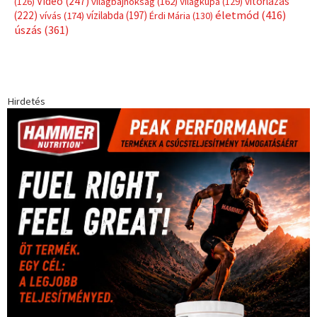
Címkék
Babos Tímea
asztalitenisz
(130)
atlétika
(144)
autosport
(123)
egészség
(240)
Bécs
(214)
Bajnokok Ligája
(168)
Birkózás
(143)
forma 1
(1165)
(530)
Európabajnokság
(173)
ferrari
(139)
Futball
(760)
futás
(305)
Hosszú Katinka
(186)
hungaroring
(181)
kickbox
(204)
Jégkorong
(148)
kajakkenu
(138)
karate
(168)
kézilabda
(448)
kosárlabda
(166)
Lewis Hamilton
(168)
magyar
Mercedes
(244)
labdarúgóválogatott
(148)
motorsport
(153)
Opel
rio
Dakar Team
(132)
Rali Világbajnokság
(122)
Rendezvény
(142)
sport
(438)
2016
(373)
szabadidősport
Sportime Magazin
(128)
(316)
tenisz
(416)
Szalay Balázs
(126)
táplálkozás
(155)
utazás
Video
(247)
vitorlázás
(126)
világbajnokság
(162)
Világkupa
(129)
életmód
(416)
(222)
vívás
(174)
vízilabda
(197)
Érdi Mária
(130)
úszás
(361)
Hirdetés