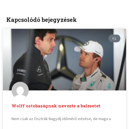
Kapcsolódó bejegyzések
F1
Wolff ostobaságnak nevezte a balesetet
Nem csak az Osztrák Nagydíj időmérő edzése, de maga a