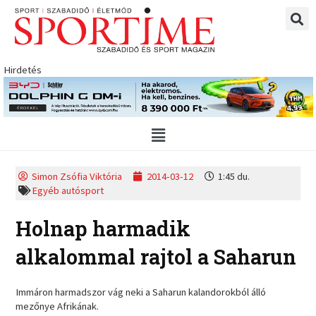
Skip
to
content
Hirdetés
Main
Menu
Simon Zsófia Viktória
2014-03-12
1:45 du.
Egyéb autósport
Holnap harmadik
alkalommal rajtol a Saharun
Immáron harmadszor vág neki a Saharun kalandorokból álló
mezőnye Afrikának.