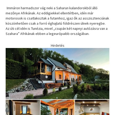
Immáron harmadszor vág neki a Saharun kalandorokból álló
mezőnye Afrikának. Az eddigiekkel ellentétben, idén már
motorosok is csatlakoztak a futamhoz, igaz ők az asszisztenciának
köszönhetően csak a forró éghajlatú földrészen ülnek nyeregbe.
Az úti cél idén is Tunézia, mivel „csupán két napnyi autózásra van a
Szahara” Afrikának ebben a legeurópaibb országában.
Hirdetés