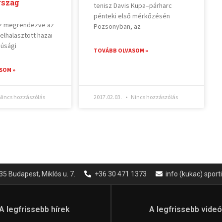
szág
tenisz Davis Kupa–párharc
pénteki első mérkőzésén
sz megrendezve az
Pozsonyban, az
elhalasztott hazai
júsági
TOVÁBB OLVASOM »
SOM »
incs hozzászólás
2017.02.03.
Nincs hozzászólás
35 Budapest, Miklós u. 7.
+36 30 471 1373
info (kukac) spor
A legfrissebb hírek
A legfrissebb vide