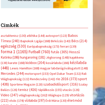
Címkék
Babos
asztalitenisz
(130)
atlétika
(144)
autosport
(123)
Tímea
(240)
Bécs
(214)
Bajnokok Ligája
(168)
Birkózás
(143)
egészség
(530)
Európabajnokság
(173)
ferrari
(139)
forma 1
(1165)
Futball
(760)
futás
(305)
Hosszú
Katinka
(186)
hungaroring
(181)
Jégkorong
(148)
kajakkenu
kézilabda
kickbox
(204)
(138)
karate
(168)
kosárlabda
(166)
(448)
Lewis Hamilton
(168)
magyar labdarúgóválogatott
(148)
Mercedes
(244)
motorsport
(153)
Opel Dakar Team
(132)
Rali
sport
rio 2016
(373)
Világbajnokság
(122)
Rendezvény
(142)
(438)
szabadidősport
(316)
Sportime Magazin
(128)
Szalay
tenisz
(416)
Balázs
(126)
táplálkozás
(155)
utazás
(126)
Video
(247)
vitorlázás
világbajnokság
(162)
Világkupa
(129)
életmód
(222)
vívás
(174)
vízilabda
(197)
Érdi Mária
(130)