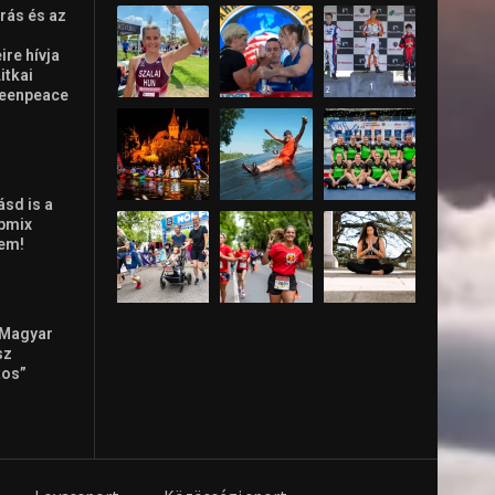
rás és az
re hívja
Litkai
reenpeace
ásd is a
ppmix
lem!
 Magyar
sz
tos”