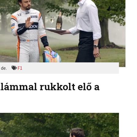
 de.
F1
klámmal rukkolt elő a