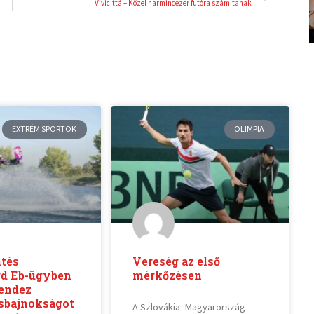
Vivicittá – Közel harmincezer futóra számítanak
EXTRÉM SPORTOK
OLIMPIA
ntés
Vereség az első
d Eb-ügyben
mérkőzésen
rendez
sbajnokságot
A Szlovákia–Magyarország