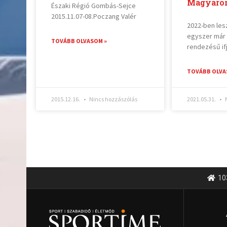
Magyaror
Északi Régió Gombás-Sejce
2015.11.07-08.Poczang Valér
2022-ben le
egyszer már 
TOVÁBB OLVASOM »
rendezésű if
TOVÁBB OLVA
2015.12.16.
Nincs hozzászólás
2021.05.31.
N
10