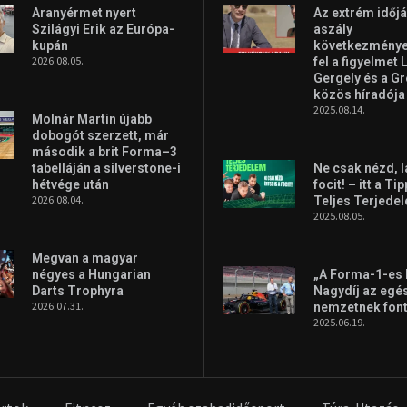
Aranyérmet nyert
Az extrém időjá
Szilágyi Erik az Európa-
aszály
kupán
következményei
2026.08.05.
fel a figyelmet 
Gergely és a G
közös híradója
2025.08.14.
Molnár Martin újabb
dobogót szerzett, már
második a brit Forma–3
tabelláján a silverstone-i
Ne csak nézd, l
hétvége után
focit! – itt a Ti
2026.08.04.
Teljes Terjede
2025.08.05.
Megvan a magyar
négyes a Hungarian
„A Forma-1-es
Darts Trophyra
Nagydíj az egé
2026.07.31.
nemzetnek fon
2025.06.19.