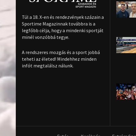
Túl a 18. X-en és rendezvények százain a
Sportime Magazinnak továbbra is a
legfőbb célja, hogy a mindenki sportját
minél vonzóbbá tegye.
A rendszeres mozgás és a sport jobbá
teheti az életed! Mindehhez minden
infót megtalálsz nálunk.