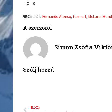
a
a
0
r
r
e
e
Címkék:
Fernando Alonso
,
forma 1
,
McLarenHond
o
o
n
n
A szerzőről
f
t
a
w
c
i
Simon Zsófia Viktó
e
t
b
t
o
e
o
r
k
Szólj hozzá
Előző
ELŐZŐ