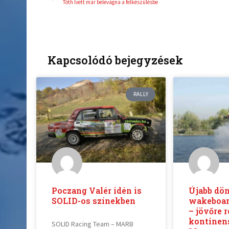
Tóth Ivett már belevágna a felkészülésbe
Kapcsolódó bejegyzések
RALLY
Poczang Valér idén is
Újabb dö
SOLID-os színekben
wakeboar
– jövőre 
kontinen
SOLID Racing Team – MARB