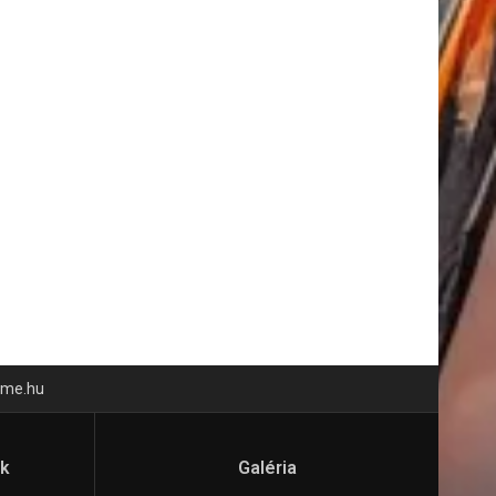
time.hu
ók
Galéria