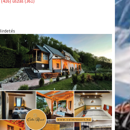
(416)
úszás
(361)
Hirdetés
tkező