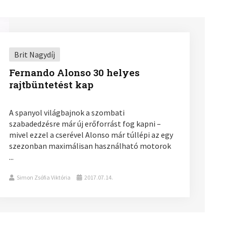
Brit Nagydíj
Fernando Alonso 30 helyes
rajtbüntetést kap
A spanyol világbajnok a szombati
szabadedzésre már új erőforrást fog kapni –
mivel ezzel a cserével Alonso már túllépi az egy
szezonban maximálisan használható motorok
...
Simon Zsófia Viktória
2017.07.14.