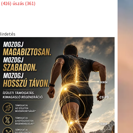
Címkék
Babos
asztalitenisz
(130)
atlétika
(144)
autosport
(123)
Tímea
(240)
Bécs
(214)
Bajnokok Ligája
(168)
Birkózás
(143)
egészség
(530)
Európabajnokság
(173)
ferrari
(139)
forma 1
(1165)
Futball
(760)
futás
(305)
Hosszú
Katinka
(186)
hungaroring
(181)
Jégkorong
(148)
kajakkenu
kézilabda
kickbox
(204)
(138)
karate
(168)
kosárlabda
(166)
(448)
Lewis Hamilton
(168)
magyar labdarúgóválogatott
(148)
Mercedes
(244)
motorsport
(153)
Opel Dakar Team
(132)
Rali
sport
rio 2016
(373)
Világbajnokság
(122)
Rendezvény
(142)
(438)
szabadidősport
(316)
Sportime Magazin
(128)
Szalay
tenisz
(416)
Balázs
(126)
táplálkozás
(155)
utazás
(126)
Video
(247)
vitorlázás
világbajnokság
(162)
Világkupa
(129)
életmód
(222)
vívás
(174)
vízilabda
(197)
Érdi Mária
(130)