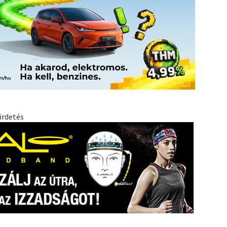
irdetés