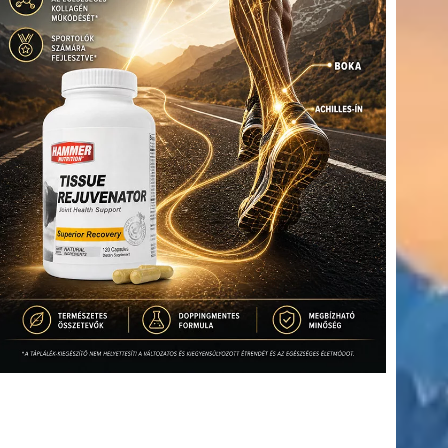
(416)
úszás
(361)
Hirdetés