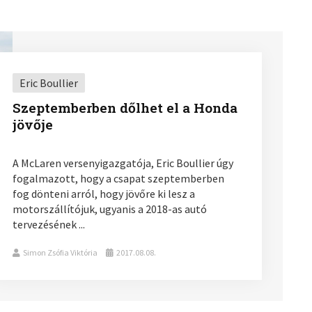
Eric Boullier
Szeptemberben dőlhet el a Honda
jövője
A McLaren versenyigazgatója, Eric Boullier úgy
fogalmazott, hogy a csapat szeptemberben
fog dönteni arról, hogy jövőre ki lesz a
motorszállítójuk, ugyanis a 2018-as autó
tervezésének ...
Simon Zsófia Viktória
2017.08.08.