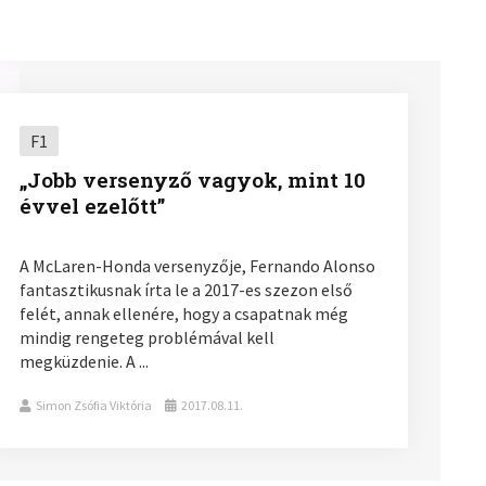
F1
„Jobb versenyző vagyok, mint 10
évvel ezelőtt”
A McLaren-Honda versenyzője, Fernando Alonso
fantasztikusnak írta le a 2017-es szezon első
felét, annak ellenére, hogy a csapatnak még
mindig rengeteg problémával kell
megküzdenie. A ...
Simon Zsófia Viktória
2017.08.11.