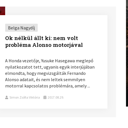
Belga Nagydíj
Ok nélkül állt ki: nem volt
probléma Alonso motorjával
A Honda vezetője, Yusuke Hasegawa meglepő
nyilatkozatot tett, ugyanis egyik interjújában
elmondta, hogy megvizsgálták Fernando
Alonso adatait, és nem leltek semmilyen
motorral kapcsolatos problémára, amely ...
Simon Zsófia Viktória
2017.08.29.