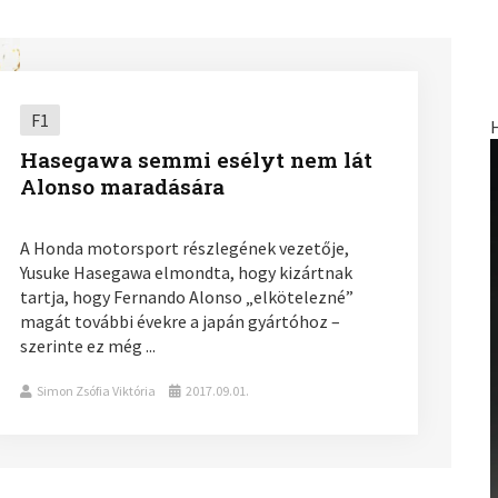
F1
Hasegawa semmi esélyt nem lát
Alonso maradására
A Honda motorsport részlegének vezetője,
Yusuke Hasegawa elmondta, hogy kizártnak
tartja, hogy Fernando Alonso „elkötelezné”
magát további évekre a japán gyártóhoz –
szerinte ez még ...
Simon Zsófia Viktória
2017.09.01.