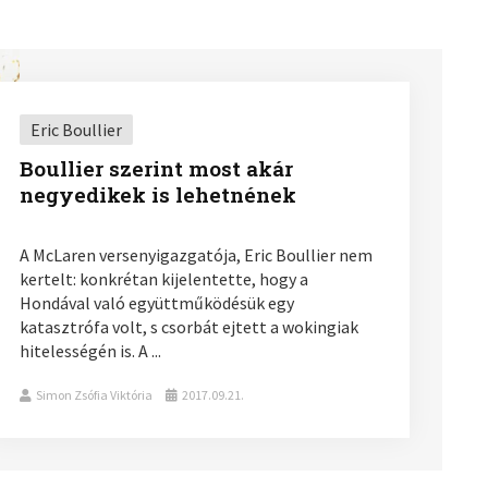
Eric Boullier
Boullier szerint most akár
negyedikek is lehetnének
A McLaren versenyigazgatója, Eric Boullier nem
kertelt: konkrétan kijelentette, hogy a
Hondával való együttműködésük egy
katasztrófa volt, s csorbát ejtett a wokingiak
hitelességén is. A ...
Simon Zsófia Viktória
2017.09.21.