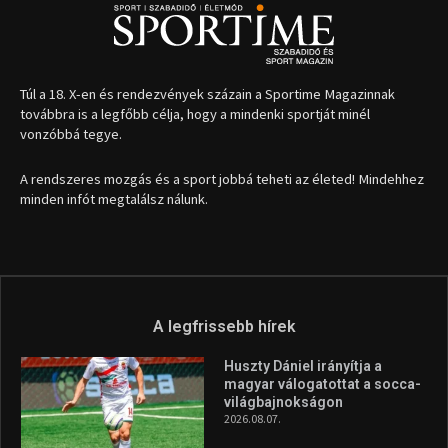
Túl a 18. X-en és rendezvények százain a Sportime Magazinnak
továbbra is a legfőbb célja, hogy a mindenki sportját minél
vonzóbbá tegye.
A rendszeres mozgás és a sport jobbá teheti az életed! Mindehhez
minden infót megtalálsz nálunk.
A legfrissebb hírek
Huszty Dániel irányítja a
magyar válogatottat a socca-
világbajnokságon
2026.08.07.