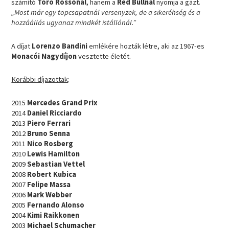
számító
Toro Rossónál
, hanem a
Red Bullnál
nyomja a gázt.
„Most már egy topcsapatnál versenyzek, de a sikeréhség és a
hozzáállás ugyanaz mindkét istállónál.”
A díjat
Lorenzo Bandini
emlékére hozták létre, aki az 1967-es
Monacói Nagydíjon
vesztette életét.
Korábbi díjazottak
:
2015
Mercedes Grand Prix
2014
Daniel Ricciardo
2013
Piero Ferrari
2012
Bruno Senna
2011
Nico Rosberg
2010
Lewis Hamilton
2009
Sebastian Vettel
2008
Robert Kubica
2007
Felipe Massa
2006
Mark Webber
2005
Fernando Alonso
2004
Kimi Raikkonen
2003
Michael Schumacher