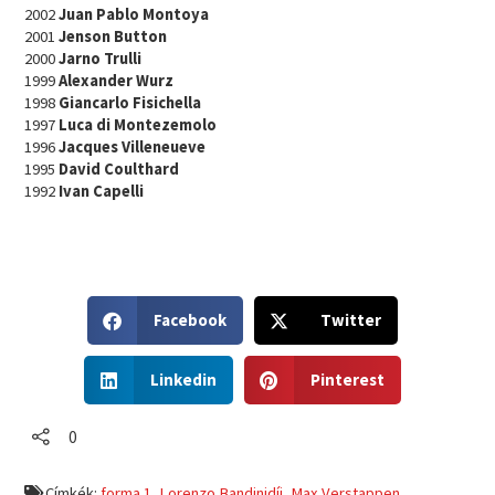
2002
Juan Pablo Montoya
2001
Jenson Button
2000
Jarno Trulli
1999
Alexander Wurz
1998
Giancarlo Fisichella
1997
Luca di Montezemolo
1996
Jacques Villeneueve
1995
David Coulthard
1992
Ivan Capelli
S
S
Facebook
Twitter
h
h
a
a
S
S
r
r
Linkedin
Pinterest
h
h
e
e
a
a
o
o
r
r
0
n
n
e
e
f
t
o
o
a
w
Címkék:
forma 1
,
Lorenzo Bandinidíj
,
Max Verstappen