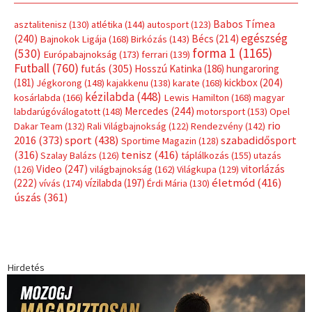
Babos Tímea
asztalitenisz
(130)
atlétika
(144)
autosport
(123)
egészség
(240)
Bécs
(214)
Bajnokok Ligája
(168)
Birkózás
(143)
forma 1
(1165)
(530)
Európabajnokság
(173)
ferrari
(139)
Futball
(760)
futás
(305)
Hosszú Katinka
(186)
hungaroring
(181)
kickbox
(204)
Jégkorong
(148)
kajakkenu
(138)
karate
(168)
kézilabda
(448)
kosárlabda
(166)
Lewis Hamilton
(168)
magyar
Mercedes
(244)
labdarúgóválogatott
(148)
motorsport
(153)
Opel
rio
Dakar Team
(132)
Rali Világbajnokság
(122)
Rendezvény
(142)
sport
(438)
2016
(373)
szabadidősport
Sportime Magazin
(128)
(316)
tenisz
(416)
Szalay Balázs
(126)
táplálkozás
(155)
utazás
Video
(247)
vitorlázás
(126)
világbajnokság
(162)
Világkupa
(129)
életmód
(416)
(222)
vívás
(174)
vízilabda
(197)
Érdi Mária
(130)
úszás
(361)
Hirdetés