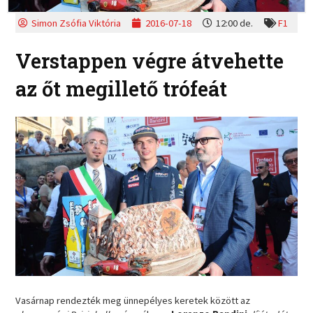
Simon Zsófia Viktória
2016-07-18
12:00 de.
F1
Verstappen végre átvehette
az őt megillető trófeát
Vasárnap rendezték meg ünnepélyes keretek között az