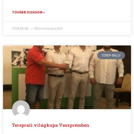
TOVÁBB OLVASOM »
2018.06.06.
Nincs hozzászólás
TEREP-RALLY
Tereprali világkupa Veszprémben