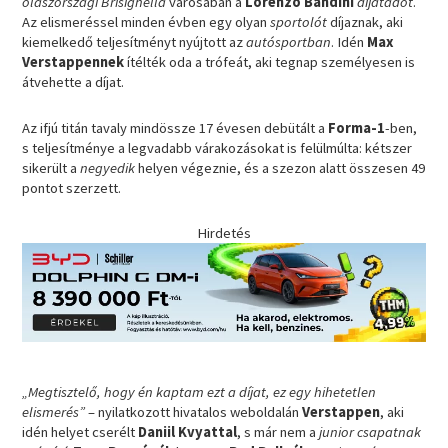
olaszországi Brisighella
városában a
Lorenzo Bandini
díjátadót
.
Az elismeréssel minden évben egy olyan
sportolót
díjaznak, aki
kiemelkedő teljesítményt nyújtott az
autósportban
. Idén
Max
Verstappennek
ítélték oda a trófeát, aki tegnap személyesen is
átvehette a díjat.
Az ifjú titán tavaly mindössze 17 évesen debütált a
Forma-1
-ben,
s teljesítménye a legvadabb várakozásokat is felülmúlta: kétszer
sikerült a
negyedik
helyen végeznie, és a szezon alatt összesen 49
pontot szerzett.
Hirdetés
„Megtisztelő, hogy én kaptam ezt a díjat, ez egy hihetetlen
elismerés”
– nyilatkozott hivatalos weboldalán
Verstappen
, aki
idén helyet cserélt
Daniil Kvyattal
, s már nem a
junior csapatnak