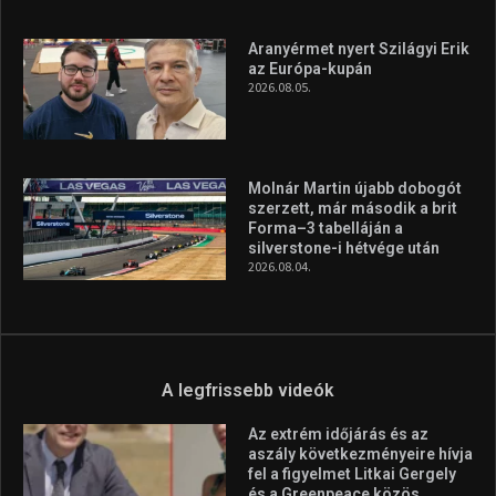
Aranyérmet nyert Szilágyi Erik
az Európa-kupán
2026.08.05.
Molnár Martin újabb dobogót
szerzett, már második a brit
Forma–3 tabelláján a
silverstone-i hétvége után
2026.08.04.
A legfrissebb videók
Az extrém időjárás és az
aszály következményeire hívja
fel a figyelmet Litkai Gergely
és a Greenpeace közös