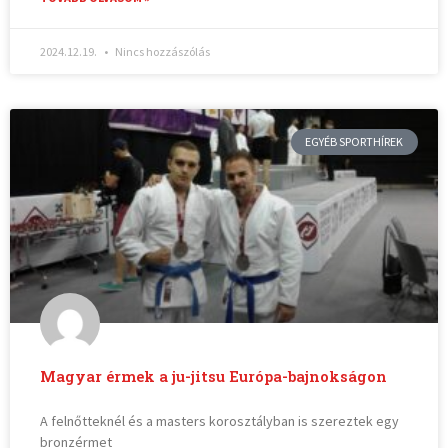
2024.12.19.
Nincs hozzászólás
EGYÉB SPORTHÍREK
Magyar érmek a ju-jitsu Európa-bajnokságon
A felnőtteknél és a masters korosztályban is szereztek egy
bronzérmet