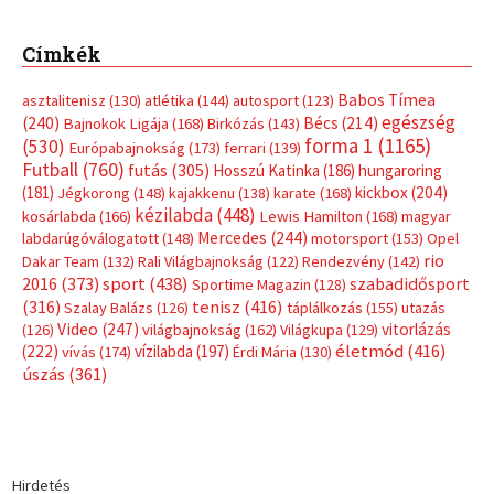
Címkék
Babos Tímea
asztalitenisz
(130)
atlétika
(144)
autosport
(123)
egészség
(240)
Bécs
(214)
Bajnokok Ligája
(168)
Birkózás
(143)
forma 1
(1165)
(530)
Európabajnokság
(173)
ferrari
(139)
Futball
(760)
futás
(305)
Hosszú Katinka
(186)
hungaroring
(181)
kickbox
(204)
Jégkorong
(148)
kajakkenu
(138)
karate
(168)
kézilabda
(448)
kosárlabda
(166)
Lewis Hamilton
(168)
magyar
Mercedes
(244)
labdarúgóválogatott
(148)
motorsport
(153)
Opel
rio
Dakar Team
(132)
Rali Világbajnokság
(122)
Rendezvény
(142)
sport
(438)
2016
(373)
szabadidősport
Sportime Magazin
(128)
(316)
tenisz
(416)
Szalay Balázs
(126)
táplálkozás
(155)
utazás
Video
(247)
vitorlázás
(126)
világbajnokság
(162)
Világkupa
(129)
életmód
(416)
(222)
vívás
(174)
vízilabda
(197)
Érdi Mária
(130)
úszás
(361)
Hirdetés