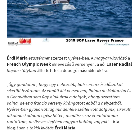
Érdi Mária
ezüstérmet
szerzett
Hyéres
-ben. A
magyar vitorlázó
a
French Olympic Week
elnevezésű versenyen, a női
Laser Radial
hajóosztályban
állhatott fel a dobogó második fokára.
„Úgy gondolom, hogy egy nehezebb, balszerencsés időszakot
sikerült lezárnom. Az elmúlt két versenyen, Palma de Mallorcán és
a Genovában sem úgy alakultak a dolgok, ahogy szerettem
volna, de ez a francia verseny kirángatott ebből a helyzetből.
Hyéres-ben gyakorlatilag mindenféle széllel volt dolgunk, sikerült
alkalmazkodnom egész héten, mindössze az éremfutamon
rontottam, de összességében nagyon boldog vagyok”
– írta
blogjában a
tokiói kvótás
Érdi Mária
.