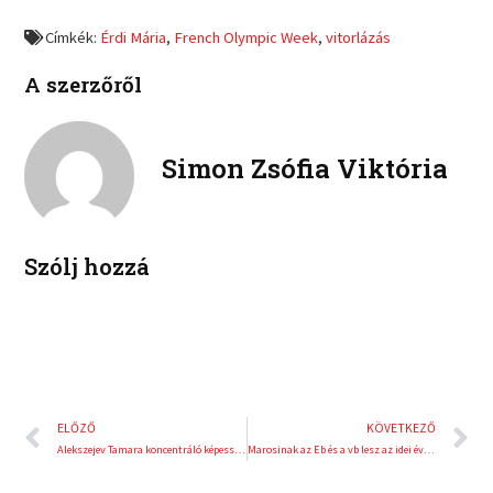
f
t
o
o
a
w
Címkék:
Érdi Mária
,
French Olympic Week
,
vitorlázás
n
n
c
i
l
p
e
t
A szerzőről
i
i
b
t
n
n
o
e
k
t
o
r
e
e
Simon Zsófia Viktória
k
d
r
i
e
n
s
t
Szólj hozzá
Előző
K
ELŐZŐ
KÖVETKEZŐ
Alekszejev Tamara koncentráló képességének köszönheti a győzelmet
Marosinak az Eb és a vb lesz az idei év fő versenye