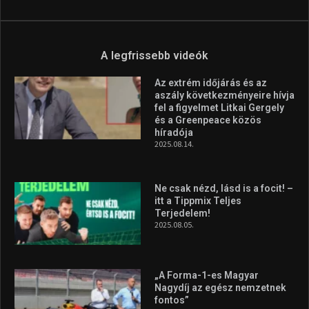
A legfrissebb videók
Az extrém időjárás és az
aszály következményeire hívja
fel a figyelmet Litkai Gergely
és a Greenpeace közös
híradója
2025.08.14.
Ne csak nézd, lásd is a focit! –
itt a Tippmix Teljes
Terjedelem!
2025.08.05.
„A Forma-1-es Magyar
Nagydíj az egész nemzetnek
fontos”