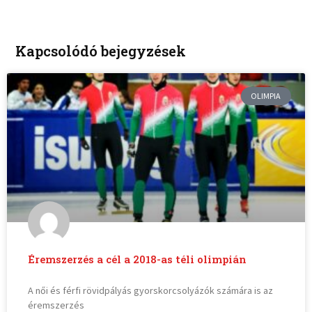
Kapcsolódó bejegyzések
OLIMPIA
Éremszerzés a cél a 2018-as téli olimpián
A női és férfi rövidpályás gyorskorcsolyázók számára is az
éremszerzés