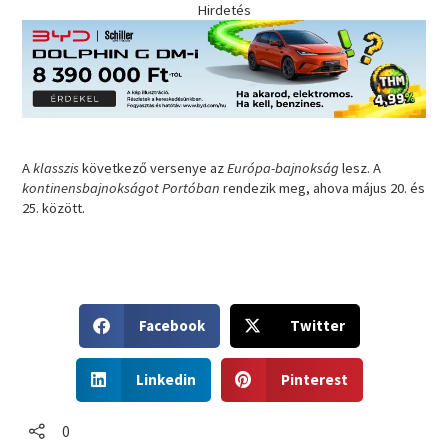
Hirdetés
A
klasszis
következő versenye az
Európa-bajnokság
lesz. A
kontinensbajnokságot Portóban
rendezik meg, ahova május 20. és
25. között.
S
S
Facebook
Twitter
h
h
a
a
S
S
r
r
Linkedin
Pinterest
h
h
e
e
a
a
o
o
r
r
0
n
n
e
e