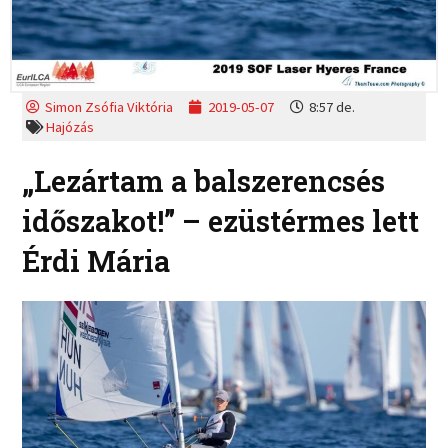
Simon Zsófia Viktória
2019-05-07
8:57 de.
Hajózás
„Lezártam a balszerencsés
időszakot!” – ezüstérmes lett
Érdi Mária