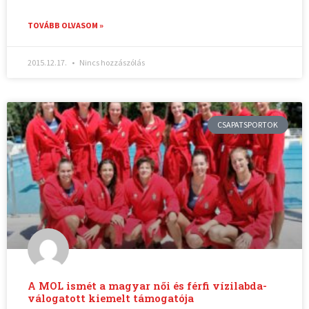
TOVÁBB OLVASOM »
2015.12.17.
Nincs hozzászólás
CSAPATSPORTOK
A MOL ismét a magyar női és férfi vízilabda-
válogatott kiemelt támogatója