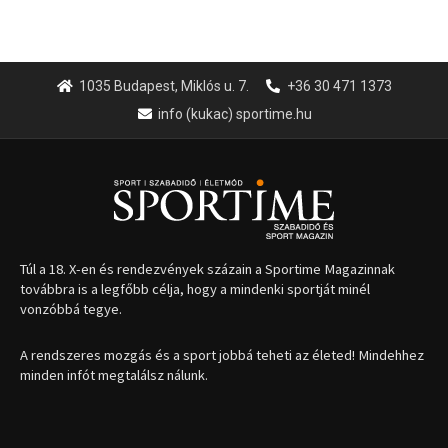
1035 Budapest, Miklós u. 7.
+36 30 471 1373
info (kukac) sportime.hu
Túl a 18. X-en és rendezvények százain a Sportime Magazinnak
továbbra is a legfőbb célja, hogy a mindenki sportját minél
vonzóbbá tegye.
A rendszeres mozgás és a sport jobbá teheti az életed! Mindehhez
minden infót megtalálsz nálunk.