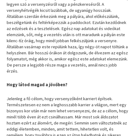
legyen szó a versenyzésről vagy a pénzkeresésről. A
versenyhétvégék kicsit lazábbak, de ugyanúgy hosszúak.
Általában szerdán érkezünk meg a pályára, ahol előkészülünk,
beszélgetünk és feltérképezzük a paddockot. Ezután kezdődnek
az edzések és a tesztelések. Egész nap adatokat és videókat
elemzünk, sőt, még a vezetés után is ott maradunk a pályán este
kilenc-tíz óráig, hogy minél jobban felkészüljünk a versenyre.
Általában vasárnap este repülünk haza, így négy-öt napot töltünk a
helyszínen. Bár hosszú órákon át dolgozunk, de élvezem az egész
folyamatot, még akkor is, amikor egész este adatokat elemezünk.
De persze a legjobb része maga a vezetés, annál nincs jobb
érzés.
Hogy látod magad a jövőben?
Jelenleg a fő célom, hogy versenyzőként karriert építsek.
Természetesen ez nem a leghosszabb karrier a világon, mert egy
bizonyos kor után már nem lehet versenyezni, de az a célom, hogy
minél több éven át ezt csinálhassam. Már most sok áldozatot
hoztam ezért az álomért, de megéri. Semmin sem változtatnék az
eddigi életemben, minden, amit tettem, hihetetlen volt, és
remélem, hogy továbbra is ezen az úton haladhatok és sikeres