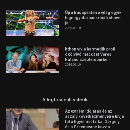
Újra Budapesten a világ egyik
legnagyobb pankráció show-
ja
2026.08.10.
Itthon vívja harmadik profi
ökölvívó meccsét Veres
Roland szeptemberben
2026.08.10.
A legfrissebb videók
Az extrém időjárás és az
aszály következményeire hívja
fel a figyelmet Litkai Gergely
és a Greenpeace közös