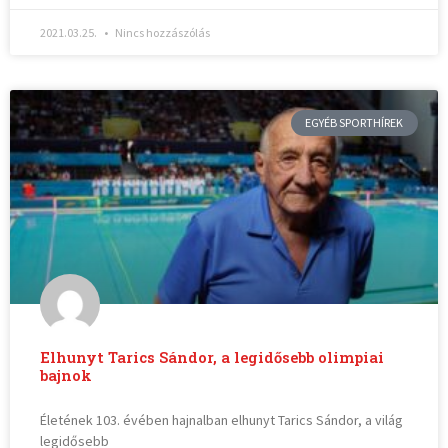
2021.03.25.
Nincs hozzászólás
EGYÉB SPORTHÍREK
Elhunyt Tarics Sándor, a legidősebb olimpiai
bajnok
Életének 103. évében hajnalban elhunyt Tarics Sándor, a világ
legidősebb