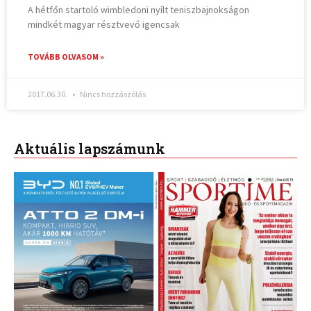
A hétfőn startoló wimbledoni nyílt teniszbajnokságon
mindkét magyar résztvevő igencsak
TOVÁBB OLVASOM »
2017.06.30.
Nincs hozzászólás
Aktuális lapszámunk