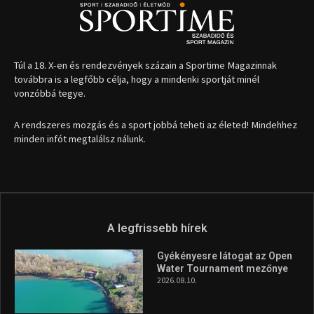
Túl a 18. X-en és rendezvények százain a Sportime Magazinnak
továbbra is a legfőbb célja, hogy a mindenki sportját minél
vonzóbbá tegye.
A rendszeres mozgás és a sport jobbá teheti az életed! Mindehhez
minden infót megtalálsz nálunk.
A legfrissebb hírek
Gyékényesre látogat az Open
Water Tournament mezőnye
2026.08.10.