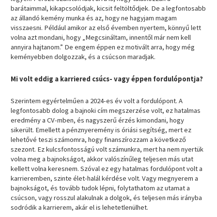
barátaimmal, kikapcsolódjak, kicsit feltöltődjek. De a legfontosabb
az állandó kemény munka és az, hogy ne hagyjam magam
visszaesni. Például amikor az első évemben nyertem, könnyű lett
volna azt mondani, hogy „Megcsináltam, innentől már nem kell
annyira hajtanom.” De engem éppen ez motivált arra, hogy még
keményebben dolgozzak, és a csúcson maradjak.
Mi volt eddig a karriered csúcs- vagy éppen fordulópontja?
Szerintem egyértelműen a 2024-es év volt a fordulópont. A
legfontosabb dolog a bajnoki cím megszerzése volt, ez hatalmas
eredmény a CV-mben, és nagyszerű érzés kimondani, hogy
sikerült. Emellett a pénznyeremény is óriási segítség, mert ez
lehetővé teszi számomra, hogy finanszírozzam a következő
szezont. Ez kulcsfontosságú volt számunkra, mert ha nem nyertük
volna meg a bajnokságot, akkor valószínűleg teljesen más utat
kellett volna keresnem. Szóval ez egy hatalmas fordulópont volt a
karrieremben, szinte élet-halál kérdése volt. Vagy megnyerem a
bajnokságot, és tovább tudok lépni, folytathatom az utamat a
csúcson, vagy rosszul alakulnak a dolgok, és teljesen más irányba
sodródik a karrierem, akár el is lehetetlenülhet.