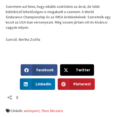
Szeretem azt hinni, hogy inkább sodródom az árral, de több
különböző lehetőségen is megakadt a szemem. A World
Endurance Championship és az IMSA érdekelnének. Szeretnék egy
kicsit az USA-ban versenyezni. Még sosem jártam ott és kíváncsi
vagyok milyen.
Szerző: Bertha Zsófia
S
S
Facebook
Twitter
h
h
a
a
S
S
r
r
Linkedin
Pinterest
h
h
e
e
a
a
o
o
r
r
0
n
n
e
e
f
t
o
o
a
w
Címkék:
autosport
,
Theo Micouris
n
n
c
i