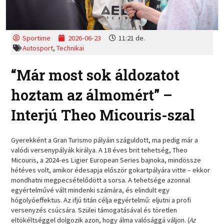
Sportime
2026-06-23
11:21 de.
Autosport
,
Technikai
“Már most sok áldozatot
hoztam az álmomért” –
Interjú Theo Micouris-szal
Gyerekként a Gran Turismo pályáin száguldott, ma pedig már a
valódi versenypályák királya. A 18 éves brit tehetség, Theo
Micouris, a 2024-es Ligier European Series bajnoka, mindössze
hétéves volt, amikor édesapja először gokartpályára vitte – ekkor
mondhatni megpecsételődött a sorsa. A tehetsége azonnal
egyértelművé vált mindenki számára, és elindult egy
hógolyóeffektus. Az ifjú titán célja egyértelmű: eljutni a profi
versenyzés csúcsára. Szülei támogatásával és töretlen
eltökéltséggel dolgozik azon, hogy álma valósággá váljon. (
Az