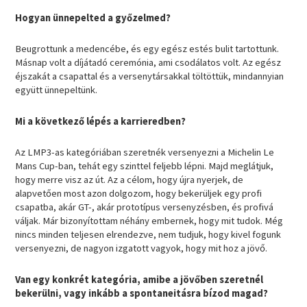
Hogyan ünnepelted a győzelmed?
Beugrottunk a medencébe, és egy egész estés bulit tartottunk.
Másnap volt a díjátadó ceremónia, ami csodálatos volt. Az egész
éjszakát a csapattal és a versenytársakkal töltöttük, mindannyian
együtt ünnepeltünk.
Mi a következő lépés a karrieredben?
Az LMP3-as kategóriában szeretnék versenyezni a Michelin Le
Mans Cup-ban, tehát egy szinttel feljebb lépni. Majd meglátjuk,
hogy merre visz az út. Az a célom, hogy újra nyerjek, de
alapvetően most azon dolgozom, hogy bekerüljek egy profi
csapatba, akár GT-, akár prototípus versenyzésben, és profivá
váljak. Már bizonyítottam néhány embernek, hogy mit tudok. Még
nincs minden teljesen elrendezve, nem tudjuk, hogy kivel fogunk
versenyezni, de nagyon izgatott vagyok, hogy mit hoz a jövő.
Van egy konkrét kategória, amibe a jövőben szeretnél
bekerülni, vagy inkább a spontaneitásra bízod magad?