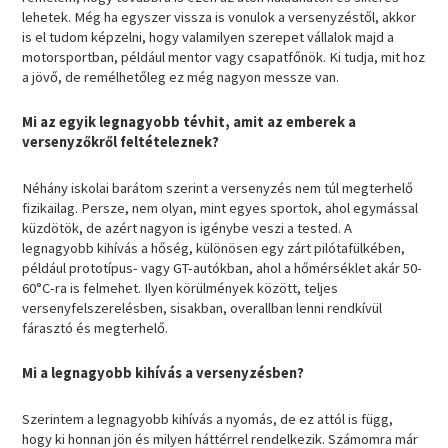
lehetek. Még ha egyszer vissza is vonulok a versenyzéstől, akkor
is el tudom képzelni, hogy valamilyen szerepet vállalok majd a
motorsportban, például mentor vagy csapatfőnök. Ki tudja, mit hoz
a jövő, de remélhetőleg ez még nagyon messze van.
Mi az egyik legnagyobb tévhit, amit az emberek a
versenyzőkről feltételeznek?
Néhány iskolai barátom szerint a versenyzés nem túl megterhelő
fizikailag. Persze, nem olyan, mint egyes sportok, ahol egymással
küzdötök, de azért nagyon is igénybe veszi a tested. A
legnagyobb kihívás a hőség, különösen egy zárt pilótafülkében,
például prototípus- vagy GT-autókban, ahol a hőmérséklet akár 50-
60°C-ra is felmehet. Ilyen körülmények között, teljes
versenyfelszerelésben, sisakban, overallban lenni rendkívül
fárasztó és megterhelő.
Mi a legnagyobb kihívás a versenyzésben?
Szerintem a legnagyobb kihívás a nyomás, de ez attól is függ,
hogy ki honnan jön és milyen háttérrel rendelkezik. Számomra már