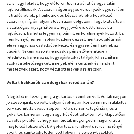
az is nagy feladat, hogy előteremtsem a pénzt és egyáltalán
rajthoz állhassak. A szezon végén egyes versenyzők egyszerűen
hátradőlhetnek, pihenhetnek és készülhetnek a következő
szezonra, míg én folyamatosan azon dolgozom, hogy biztosítsam
a szükséges anyagi hátteret, hogy jövőre is ott lehessek a
rajtrácson, bárhol is legyen az, bármilyen körülmények között. Ez
nem könnyű, és nem sokan küzdenek ezzel, mert sok pilóta már
eleve vagyonos családból érkezik, és egyszerűen fizetnek az
ülésért. Nekem viszont nemcsak a pénz előteremtése a
feladatom, hanem az is, hogy ajánlatokat találjak, kihasználjam
azokat a lehetőségeket, amelyek elém kerülnek és mindent
megtegyek azért, hogy végül ott legyek a rajtrácson.
Voltak bukkanók az eddigi karriered során?
A legtöbb nehézség még a gokartos éveimben volt. Voltak nagyon
jó szezonjaink, de voltak olyan évek is, amikor semmi nem alakult a
terv szerint. 15 évesen léptem fel a szenior kategóriába, és a
gokartos karrierem végén egy-két évet töltöttem ott. Alapvetően
az volt a probléma, hogy nem tudtuk megengedni magunknak a
megfelelő felszerelést. A gokartozás rendkívül szoros mezőnyű
sport, és szinte lehetetlen volt felvenni a versenyt azokkal,