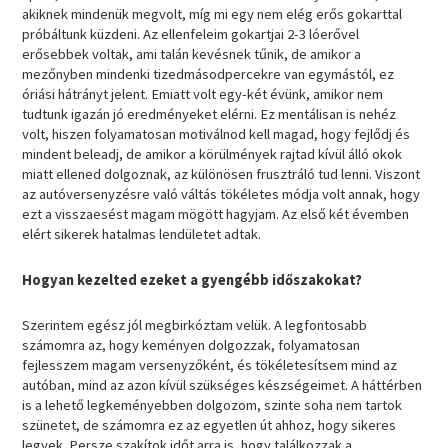
akiknek mindenük megvolt, míg mi egy nem elég erős gokarttal
próbáltunk küzdeni. Az ellenfeleim gokartjai 2-3 lóerővel
erősebbek voltak, ami talán kevésnek tűnik, de amikor a
mezőnyben mindenki tizedmásodpercekre van egymástól, ez
óriási hátrányt jelent. Emiatt volt egy-két évünk, amikor nem
tudtunk igazán jó eredményeket elérni. Ez mentálisan is nehéz
volt, hiszen folyamatosan motiválnod kell magad, hogy fejlődj és
mindent beleadj, de amikor a körülmények rajtad kívül álló okok
miatt ellened dolgoznak, az különösen frusztráló tud lenni. Viszont
az autóversenyzésre való váltás tökéletes módja volt annak, hogy
ezt a visszaesést magam mögött hagyjam. Az első két évemben
elért sikerek hatalmas lendületet adtak.
Hogyan kezelted ezeket a gyengébb időszakokat?
Szerintem egész jól megbirkóztam velük. A legfontosabb
számomra az, hogy keményen dolgozzak, folyamatosan
fejlesszem magam versenyzőként, és tökéletesítsem mind az
autóban, mind az azon kívül szükséges készségeimet. A háttérben
is a lehető legkeményebben dolgozom, szinte soha nem tartok
szünetet, de számomra ez az egyetlen út ahhoz, hogy sikeres
legyek. Persze szakítok időt arra is, hogy találkozzak a