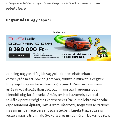
interjú eredetileg a Sportime Magazin 2025/3. számában került
publikálásra
.)
Hogyan néz ki egy napod?
Hirdetés
Jelenleg nagyon elfoglalt vagyok, de nem elsősorban a
versenyzés miatt. Sok dolgom van, többféle munkát is végzek,
hogy saját magam teremtsem elő a pénzt. Részben a szüleim
ruházati vállalkozásában dolgozom, ami egy hagyományos,
kilenctől ötig tartó munka. Aztán, amikor hazaérek, azonnal
nekiállok partnerségi megkereséseket írni, e-mailekre válaszolni,
kapcsolatokat építeni, illetve szimulátorozni, hogy frissen tartsam
magam mindenféle versenyzős játékban. Emellett az edzés is
része a napi rutinomnak. Gyakorlatilag minden órám be van osztva,