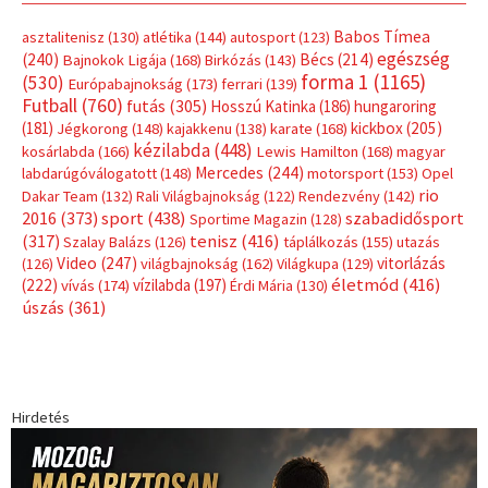
Babos Tímea
asztalitenisz
(130)
atlétika
(144)
autosport
(123)
egészség
(240)
Bécs
(214)
Bajnokok Ligája
(168)
Birkózás
(143)
forma 1
(1165)
(530)
Európabajnokság
(173)
ferrari
(139)
Futball
(760)
futás
(305)
Hosszú Katinka
(186)
hungaroring
(181)
kickbox
(205)
Jégkorong
(148)
kajakkenu
(138)
karate
(168)
kézilabda
(448)
kosárlabda
(166)
Lewis Hamilton
(168)
magyar
Mercedes
(244)
labdarúgóválogatott
(148)
motorsport
(153)
Opel
rio
Dakar Team
(132)
Rali Világbajnokság
(122)
Rendezvény
(142)
sport
(438)
2016
(373)
szabadidősport
Sportime Magazin
(128)
(317)
tenisz
(416)
Szalay Balázs
(126)
táplálkozás
(155)
utazás
Video
(247)
vitorlázás
(126)
világbajnokság
(162)
Világkupa
(129)
életmód
(416)
(222)
vívás
(174)
vízilabda
(197)
Érdi Mária
(130)
úszás
(361)
Hirdetés