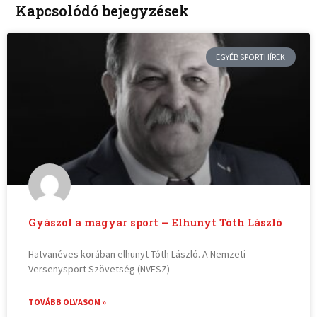
Kapcsolódó bejegyzések
EGYÉB SPORTHÍREK
Gyászol a magyar sport – Elhunyt Tóth László
Hatvanéves korában elhunyt Tóth László. A Nemzeti
Versenysport Szövetség (NVESZ)
TOVÁBB OLVASOM »