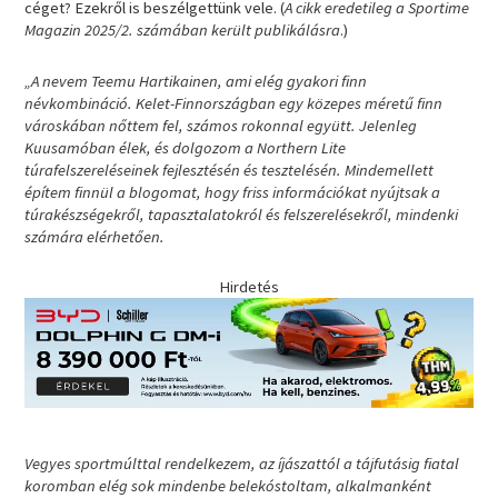
céget? Ezekről is beszélgettünk vele. (
A cikk eredetileg a Sportime
Magazin 2025/2. számában került publikálásra
.)
„A nevem Teemu Hartikainen, ami elég gyakori finn
névkombináció. Kelet-Finnországban egy közepes méretű finn
városkában nőttem fel, számos rokonnal együtt. Jelenleg
Kuusamóban élek, és dolgozom a Northern Lite
túrafelszereléseinek fejlesztésén és tesztelésén. Mindemellett
építem finnül a blogomat, hogy friss információkat nyújtsak a
túrakészségekről, tapasztalatokról és felszerelésekről, mindenki
számára elérhetően.
Hirdetés
Vegyes sportmúlttal rendelkezem, az íjászattól a tájfutásig fiatal
koromban elég sok mindenbe belekóstoltam, alkalmanként