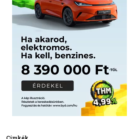
Címkék