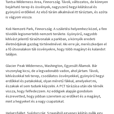
Tuntsa Wilderness Area, Finnország. Távoli, változatos, de könnyen
bejárható terep és ösvények, nagyszerű hegyi kilátással és
gyönyörű erdőkkel. Az első túrám alkalmával itt túráztam, és azóta
is vágyom vissza.
Koli Nemzeti Park, Finnország. A születési helyemhez közel, a finn
tóvidék legismertebb nemzeti területe. Gyönyörű, nagyobb
kihívást jelentő túraútvonalak a parkban, a környék eredeti
életmódjának gazdag történelmével. Aki erre jár, merészkedjen el
a fő útvonalakon túli ösvényekre, hogy több magányt és kalandot
találjon.
Glacier Peak Wilderness, Washington, Egyesült Államok. Bár
viszonylag kicsi, de a legvadonabb vadon, ahol jártam. Távoli,
kihívásokkal teli terep, csodálatos ösvényekkel, gyönyörű hegyi
erdőkkel és patakokkal, olyan méretű fákkal, amelyeket mi,
északiak el sem tudunk képzelni. A PCT túrázása után ide térnék
vissza, hogy felfedezzem. Az eddigiek alapján gondolom
észrevetted, hogy jobban szeretem az erdőket és a magányt,
mint a hegyeket és a nagy csapatokat.
Helagsfjället, Svédország. Szaunából egyenes kilátás nyílik egy