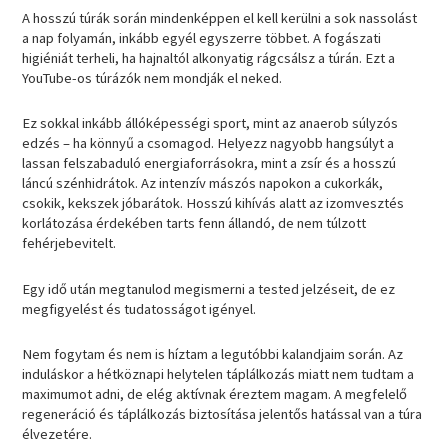
A hosszú túrák során mindenképpen el kell kerülni a sok nassolást
a nap folyamán, inkább egyél egyszerre többet. A fogászati ​​​​
higiéniát terheli, ha hajnaltól alkonyatig rágcsálsz a túrán. Ezt a
YouTube-os túrázók nem mondják el neked.
Ez sokkal inkább állóképességi sport, mint az anaerob súlyzós
edzés – ha könnyű a csomagod. Helyezz nagyobb hangsúlyt a
lassan felszabaduló energiaforrásokra, mint a zsír és a hosszú
láncú szénhidrátok. Az intenzív mászós napokon a cukorkák,
csokik, kekszek jóbarátok. Hosszú kihívás alatt az izomvesztés
korlátozása érdekében tarts fenn állandó, de nem túlzott
fehérjebevitelt.
Egy idő után megtanulod megismerni a tested jelzéseit, de ez
megfigyelést és tudatosságot igényel.
Nem fogytam és nem is híztam a legutóbbi kalandjaim során. Az
induláskor a hétköznapi helytelen táplálkozás miatt nem tudtam a
maximumot adni, de elég aktívnak éreztem magam. A megfelelő
regeneráció és táplálkozás biztosítása jelentős hatással van a túra
élvezetére.