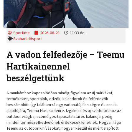
Sportime
2026-06-23
11:33 de.
Szabadidősport
A vadon felfedezője – Teemu
Hartikainennel
beszélgettünk
A munkámhoz kapcsolódóan mindig figyelem az új márkákat,
termékeket, sportolók, edzők, kalandorok és felfedezők
beszámolóit. Így találtam rá egy vadonatúj finn cégre és annak
alapítójára, Teemu Hartikainenre. Izgalmas és új színfoltot hoz az
outdoor világba, személyes tapasztalatai és kalandjai pedig
minden természetkedvelőnek érdekesek lehetnek. Hogyan látja
Teemu az outdoor kihívásokat, hogyan készül és miért alapított