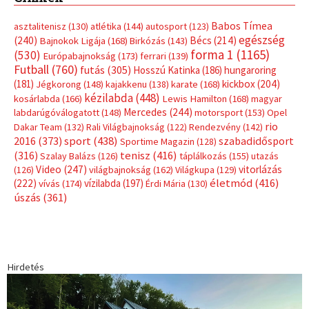
Babos Tímea
asztalitenisz
(130)
atlétika
(144)
autosport
(123)
egészség
(240)
Bécs
(214)
Bajnokok Ligája
(168)
Birkózás
(143)
forma 1
(1165)
(530)
Európabajnokság
(173)
ferrari
(139)
Futball
(760)
futás
(305)
Hosszú Katinka
(186)
hungaroring
(181)
kickbox
(204)
Jégkorong
(148)
kajakkenu
(138)
karate
(168)
kézilabda
(448)
kosárlabda
(166)
Lewis Hamilton
(168)
magyar
Mercedes
(244)
labdarúgóválogatott
(148)
motorsport
(153)
Opel
rio
Dakar Team
(132)
Rali Világbajnokság
(122)
Rendezvény
(142)
sport
(438)
2016
(373)
szabadidősport
Sportime Magazin
(128)
(316)
tenisz
(416)
Szalay Balázs
(126)
táplálkozás
(155)
utazás
Video
(247)
vitorlázás
(126)
világbajnokság
(162)
Világkupa
(129)
életmód
(416)
(222)
vívás
(174)
vízilabda
(197)
Érdi Mária
(130)
úszás
(361)
Hirdetés