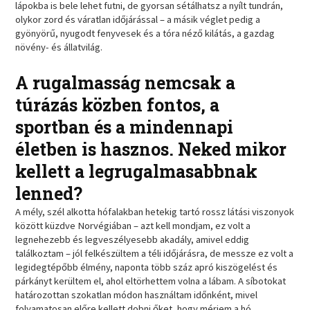
lápokba is bele lehet futni, de gyorsan sétálhatsz a nyílt tundrán,
olykor zord és váratlan időjárással – a másik véglet pedig a
gyönyörű, nyugodt fenyvesek és a tóra néző kilátás, a gazdag
növény- és állatvilág.
A rugalmasság nemcsak a
túrázás közben fontos, a
sportban és a mindennapi
életben is hasznos. Neked mikor
kellett a legrugalmasabbnak
lenned?
A mély, szél alkotta hófalakban hetekig tartó rossz látási viszonyok
között küzdve Norvégiában – azt kell mondjam, ez volt a
legnehezebb és legveszélyesebb akadály, amivel eddig
találkoztam – jól felkészültem a téli időjárásra, de messze ez volt a
legidegtépőbb élmény, naponta több száz apró kiszögelést és
párkányt kerültem el, ahol eltörhettem volna a lábam. A síbotokat
határozottan szokatlan módon használtam időnként, mivel
folyamatosan előre kellett dobni őket, hogy mérjem a hó