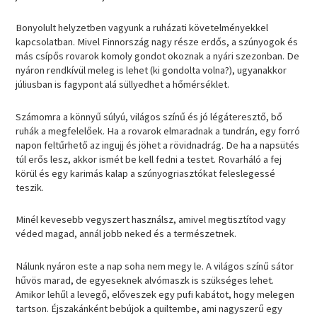
Bonyolult helyzetben vagyunk a ruházati követelményekkel
kapcsolatban. Mivel Finnország nagy része erdős, a szúnyogok és
más csípős rovarok komoly gondot okoznak a nyári szezonban. De
nyáron rendkívül meleg is lehet (ki gondolta volna?), ugyanakkor
júliusban is fagypont alá süllyedhet a hőmérséklet.
Számomra a könnyű súlyú, világos színű és jó légáteresztő, bő
ruhák a megfelelőek. Ha a rovarok elmaradnak a tundrán, egy forró
napon feltűrhető az ingujj és jöhet a rövidnadrág. De ha a napsütés
túl erős lesz, akkor ismét be kell fedni a testet. Rovarháló a fej
körül és egy karimás kalap a szúnyogriasztókat feleslegessé
teszik.
Minél kevesebb vegyszert használsz, amivel megtisztítod vagy
véded magad, annál jobb neked és a természetnek.
Nálunk nyáron este a nap soha nem megy le. A világos színű sátor
hűvös marad, de egyeseknek alvómaszk is szükséges lehet.
Amikor lehűl a levegő, előveszek egy pufi kabátot, hogy melegen
tartson. Éjszakánként bebújok a quiltembe, ami nagyszerű egy