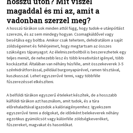
hosszú úton? Mit viszel
magaddal és mi az, amit a
vadonban szerzel meg?
A hosszú túrákon sok minden attól függ, hogy tudok-e utánpótlást
szerezni, és az sem mindegy hogyan. Csomagküldővel vagy
besétálva egy boltba. Amikor csak tehetem, dehidratálom a saját
zöldségeimet és fehérjeimet, hogy megtartsam az összes
szükséges tápanyagot. Az élelmiszerboltból is beszerezhetek egy
teljes menüt, de nehezebb lesz és több kreativitást igényel, több
kockázattal. Általában van néhány húsféle, amit összekeverek 3-5
szénhidrátforrással, például burgonyapürével, ramen tésztával,
kuszkusszal. Lehet egyszerűvé tenni, vagy többféle
fűszerezéssel elkészíteni.
A belföldi túrákon egyszerű ételeket készítek, de a hosszabb
külföldi túrákon azt használom, amit tudok, és a túra
előrehaladtával igazodok a kalóriaigényemhez. Igyekszem
egyszerűvé tenni a dolgokat, de időnként belekeverek néhány
egzotikus gyümölcsöt vagy különféle zöldségkeveréket,
fűszereket, magvakat és hasonlókat.