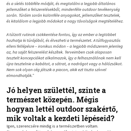
és a síelés többféle módját, és megtalálni a legjobb általános
jellemzőket a felszerelésekből, mindenféle outdoor tevékenység
során. Túráim során különféle anyagokat, jellemzőket tesztelek,
és kitalálom a legjobb módokat a nagy távolságok megtételéhez.
A túlzott rutinok csökkentése fontos, így az ember a legtöbbet
hozhatja ki túrájából, és élvezheti a természetet. A túlfogyasztás
elleni fellépésre – ironikus módon – a legjobb módszerem jelenleg
az, ha saját felszerelést készítek. Terveimben csak alaposan
tesztelt koncepciókat alkalmazok, így a felhasználónak nem kell
újra tesztelnie a kabátot, a sátrat, a nadrágot vagy a hálózsákot.
Nem sok olyan cég játszik a piacon, akik ezt tiszta szívvel
elmondhatják.”
Jó helyen születtél, szinte a
természet közepén. Mégis
hogyan lettél outdoor szakértő,
mik voltak a kezdeti lépéseid?
Igen, szerencsére mindig is a természetben voltam.