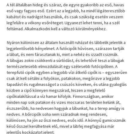
A tél általában hideg és száraz, de egyre gyakoribb az eső, havas
eső vagy fagyos eső. Ezért az a legjobb, ha minél légáteresztőbb
kabátot és nadrágot használok, és csak szükség esetén veszem
legfelülre a vékony esőréteget. Ugyanezt lehet tenni, ha a szél
feltámad. Alkalmazkodni kell a változó körülményekhez.
Nyáron különösen az általam használt ruházat és lábbelik jelentik a
legjelentősebb kényelmet. A futócipők hűvösen, szárazon tartják
a lábat, és nem fárasztanak ki, mint a nehéz és izzadt csizmák.
A lábujjas zokni csökkenti a súrlódást, és lehetővé teszi a lábujjak
természetesebb elmozdulását egy szélesebb futócipőben. A
terepfutó cipők egyben a legjobb vízi átkelő cipők is – egyszerűen
csak át kell sétálni a folyókon, patakokon, megőrizve a legjobb
tapadást és rugalmasságot a csúszós köveken, és utána gyaloglás
közben a cipő könnyen megszárad, hiszen a megfelelő
cipőkialakítással a víz hamar kifolyik. Finnországban, amikor
minden nap sok patakon és vizes mocsaras területen kelünk át,
észszerűbb, ha nedvesen hagyjuk a lábunkat, ha a terep amúgy is
nedves. A bőrcipők soha nem száradnak meg rendesen,
különösen, ha jön az őszi nedves, esős idő. A könnyű gumicsizmák
késő ősszel kerülhetnek elő, mivel a lábfej megfagyása már
jelentős kockázatot jelent.