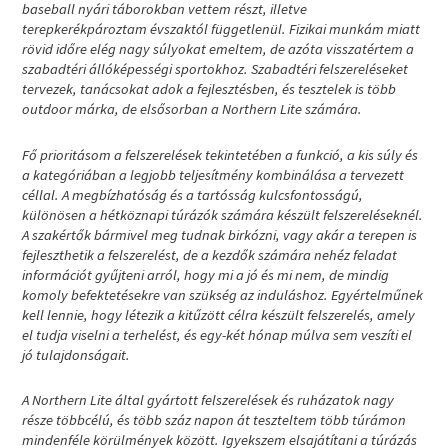
baseball nyári táborokban vettem részt, illetve
terepkerékpároztam évszaktól függetlenül. Fizikai munkám miatt
rövid időre elég nagy súlyokat emeltem, de azóta visszatértem a
szabadtéri állóképességi sportokhoz. Szabadtéri felszereléseket
tervezek, tanácsokat adok a fejlesztésben, és tesztelek is több
outdoor márka, de elsősorban a Northern Lite számára.
Fő prioritásom a felszerelések tekintetében a funkció, a kis súly és
a kategóriában a legjobb teljesítmény kombinálása a tervezett
céllal. A megbízhatóság és a tartósság kulcsfontosságú,
különösen a hétköznapi túrázók számára készült felszereléseknél.
A szakértők bármivel meg tudnak birkózni, vagy akár a terepen is
fejleszthetik a felszerelést, de a kezdők számára nehéz feladat
információt gyűjteni arról, hogy mi a jó és mi nem, de mindig
komoly befektetésekre van szükség az induláshoz. Egyértelműnek
kell lennie, hogy létezik a kitűzött célra készült felszerelés, amely
el tudja viselni a terhelést, és egy-két hónap múlva sem veszíti el
jó tulajdonságait.
A Northern Lite által gyártott felszerelések és ruházatok nagy
része többcélú, és több száz napon át teszteltem több túrámon
mindenféle körülmények között. Igyekszem elsajátítani a túrázás