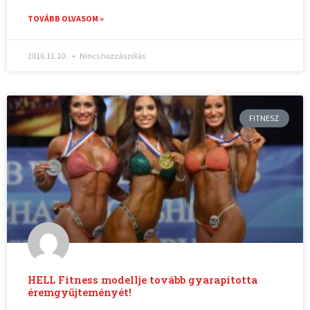
TOVÁBB OLVASOM »
2016.11.10.
Nincs hozzászólás
FITNESZ
HELL Fitness modellje tovább gyarapította
éremgyűjteményét!