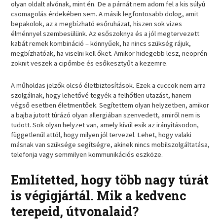
olyan oldalt alvónak, mint én. De a párnát nem adom fel a kis súlyú
csomagolás érdekében sem. A másik legfontosabb dolog, amit
bepakolok, az a megbízható esőruházat, hiszen sok vizes
élménnyel szembesülünk. Az esőszoknya és a jól megtervezett
kabát remek kombináció – könnyűek, ha nincs szükség rájuk,
megbízhatóak, ha viselni kell őket. Amikor hidegebb lesz, neoprén
zoknit veszek a cipőmbe és esőkesztyűt a kezemre.
A műholdas jelzők olcsó életbiztosítások. Ezek a cuccok nem arra
szolgálnak, hogy lehetővé tegyék a felhőtlen utazást, hanem
végső esetben életmentőek. Segítettem olyan helyzetben, amikor
a bajba jutott túrázó olyan allergiában szenvedett, amiről nem is
tudott. Sok olyan helyzet van, amely kívül esik az irányításodon,
függetlenül attól, hogy milyen jól tervezel. Lehet, hogy valaki
másnak van szüksége segítségre, akinek nincs mobilszolgáltatása,
telefonja vagy semmilyen kommunikációs eszköze.
Említetted, hogy több nagy túrát
is végigjártál. Mik a kedvenc
terepeid, útvonalaid?