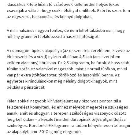
klasszikus kifelé húzható csípőövek kellemetlen helyzetekbe
csavarják a vállat – hogy csak néhányat említsek. Ezért is szeretem
az egyszerű, funkcionális és könnyű dolgokat.
A minimalizmus nagyon fontos, de nem lehet túlzásba esni, hogy
néhány grammért feláldozzad a használhatóságot.
A csomagom tipikus alapsúlya (az összes felszerelésem, kivéve az
élelmiszert és a vizet) nyáron általában 4,5 kiló (ami szerintem
kellően alacsony) körül van. Ez 2,5 kilogramm, ha futok. A hosszabb
túráim során ez valamivel magasabb, mint a normál túrákon, mivel
van pár extra (töltőadapter, törölköző és hasonlók) benne. Az
egyhetes kirándulásokon még néhány dolgot kihagyok, mint
például a pénztárcát.
Télen sokkal nagyobb kihívást jelent egy bizonyos ponton túl a
felszerelést könnyíteni, és ehhez mélyebb megértése szükséges
annak, amit és ahogyan a terepen szélsőséges viszonyok között
meg kell oldani – a készlet minden darabjának teljes átgondolása
szükséges. Körülbelül 9 kilogrammra tudom kényelmesen lefaragni
az alapsúlyt, ami -30°C-ig még elegendő.