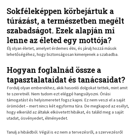
Sokféleképpen körbejártuk a
túrázást, a természetben megélt
szabadságot. Ezek alapján mi
lenne az életed egy mottója?
Élj olyan életet, amelyet érdemes élni, és járulj hozzá mások
lehetőségéhez, hogy biztonságosan kimenjenek a szabadba.
Hogyan foglalnád össze a
tapasztalataidat és tanácsaidat?
Fordulj olyan emberekhez, akik hasonló dolgokat tettek, mint amit
te szeretnél. Nem tudom ezt eléggé hangsúlyozni. Óriási
támogatást és helyismeretet fogsz kapni. Ez nem veszi el a saját
örömödet – mert nincs két egyforma túra. De megkapod az esélyt,
hogy elkerüld az általuk elkövetett hibákat, és találd meg a saját
utadat, ösvényedet, élményedet.
Tanulj a hibáidból. Végül is ez nem a tervezésről, a szervezésről