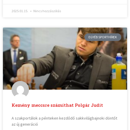
2025.01.15.
Nincs hozzászólás
EGYÉB SPORTHÍREK
Kemény meccsre számíthat Polgár Judit
A szakportálok a pénteken kezdődő sakkvilágbajnoki döntőt
az új generáció