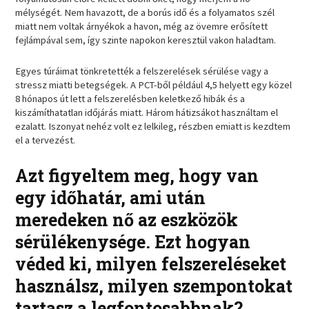
mélységét. Nem havazott, de a borús idő és a folyamatos szél
miatt nem voltak árnyékok a havon, még az övemre erősített
fejlámpával sem, így szinte napokon keresztül vakon haladtam.
Egyes túráimat tönkretették a felszerelések sérülése vagy a
stressz miatti betegségek. A PCT-ből például 4,5 helyett egy közel
8 hónapos út lett a felszerelésben keletkező hibák és a
kiszámíthatatlan időjárás miatt. Három hátizsákot használtam el
ezalatt. Iszonyat nehéz volt ez lelkileg, részben emiatt is kezdtem
el a tervezést.
Azt figyeltem meg, hogy van
egy időhatár, ami után
meredeken nő az eszközök
sérülékenysége. Ezt hogyan
véded ki, milyen felszereléseket
használsz, milyen szempontokat
tartasz a legfontosabbnak?