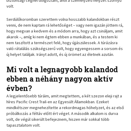
biztonsági cégnél dolgoztam, ahol a személyzeti helyzet szörnyű
volt.
Serdülőkoromban szerettem volna hosszabb kalandokban részt
venni, de nem kaptam rá lehetőséget – vagy nem igazán jöttem rá,
hogy megvan a kedvem és a módom arra, hogy azt csináljam, amit
akarok –, amíg ki nem égtem ebben a munkában, és a testem ki
nem taszított a természet felé, hogy újjászülessek. A túrázásra
való rátalálás szükségszerű volt, hogy egyengessem a sorsom és
új helyet találjak. Irányt adott, és új örömet az életnek azután.
Mi volt a legnagyobb kalandod
ebben a néhány nagyon aktív
évben?
A legjelentősebb túráim, amit megtettem, a két szezon eleji rajt a
híres Pacific Crest Trail-en az Egyesült Államokban. Ezeket
mindkétszer megnehezítette a rekordmagas hóhelyzet, és az első
próbálkozás a féltáv előtt ért véget. A második alkalom is durva
volt, de végül sikerült befejeznem, hiszen már sokkal több
tapasztalatom volt.