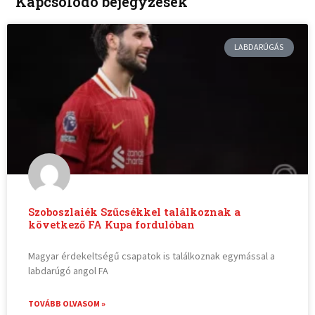
Kapcsolódó bejegyzések
LABDARÚGÁS
Szoboszlaiék Szűcsékkel találkoznak a
következő FA Kupa fordulóban
Magyar érdekeltségű csapatok is találkoznak egymással a
labdarúgó angol FA
TOVÁBB OLVASOM »