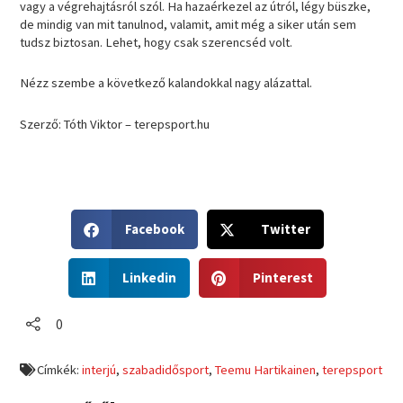
vagy a végrehajtásról szól. Ha hazaérkezel az útról, légy büszke,
de mindig van mit tanulnod, valamit, amit még a siker után sem
tudsz biztosan. Lehet, hogy csak szerencséd volt.
Nézz szembe a következő kalandokkal nagy alázattal.
Szerző: Tóth Viktor – terepsport.hu
S
S
Facebook
Twitter
h
h
a
a
S
S
r
r
Linkedin
Pinterest
h
h
e
e
a
a
o
o
r
r
0
n
n
e
e
f
t
o
o
a
w
Címkék:
interjú
,
szabadidősport
,
Teemu Hartikainen
,
terepsport
n
n
c
i
l
p
e
t