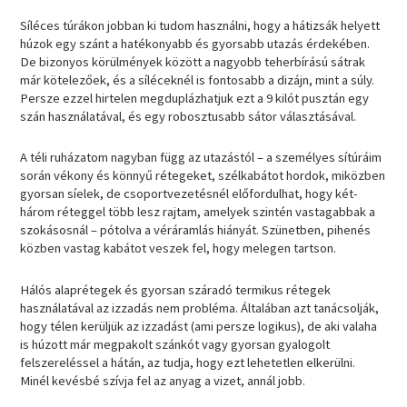
Síléces túrákon jobban ki tudom használni, hogy a hátizsák helyett
húzok egy szánt a hatékonyabb és gyorsabb utazás érdekében.
De bizonyos körülmények között a nagyobb teherbírású sátrak
már kötelezőek, és a síléceknél is fontosabb a dizájn, mint a súly.
Persze ezzel hirtelen megduplázhatjuk ezt a 9 kilót pusztán egy
szán használatával, és egy robosztusabb sátor választásával.
A téli ruházatom nagyban függ az utazástól – a személyes sítúráim
során vékony és könnyű rétegeket, szélkabátot hordok, miközben
gyorsan síelek, de csoportvezetésnél előfordulhat, hogy két-
három réteggel több lesz rajtam, amelyek szintén vastagabbak a
szokásosnál – pótolva a véráramlás hiányát. Szünetben, pihenés
közben vastag kabátot veszek fel, hogy melegen tartson.
Hálós alaprétegek és gyorsan száradó termikus rétegek
használatával az izzadás nem probléma. Általában azt tanácsolják,
hogy télen kerüljük az izzadást (ami persze logikus), de aki valaha
is húzott már megpakolt szánkót vagy gyorsan gyalogolt
felszereléssel a hátán, az tudja, hogy ezt lehetetlen elkerülni.
Minél kevésbé szívja fel az anyag a vizet, annál jobb.