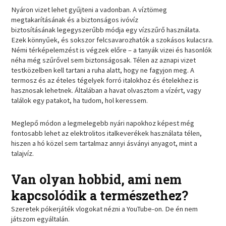
Nyáron vizet lehet gyűjteni a vadonban. A víztömeg
megtakarításának és a biztonságos ivóvíz
biztosításának legegyszerűbb módja egy vízszűrő használata.
Ezek könnyűek, és sokszor felcsavarozhatók a szokásos kulacsra.
Némi térképelemzést is végzek előre – a tanyák vizei és hasonlók
néha még szűrővel sem biztonságosak. Télen az aznapi vizet
testközelben kell tartani a ruha alatt, hogy ne fagyjon meg. A
termosz és az ételes tégelyek forró italokhoz és ételekhez is
hasznosak lehetnek. Általában a havat olvasztom a vízért, vagy
találok egy patakot, ha tudom, hol keressem.
Meglepő módon a legmelegebb nyári napokhoz képest még
fontosabb lehet az elektrolitos italkeverékek használata télen,
hiszen a hó közel sem tartalmaz annyi ásványi anyagot, mint a
talajvíz.
Van olyan hobbid, ami nem
kapcsolódik a természethez?
Szeretek pókerjáték vlogokat nézni a YouTube-on. De én nem
játszom egyáltalán.