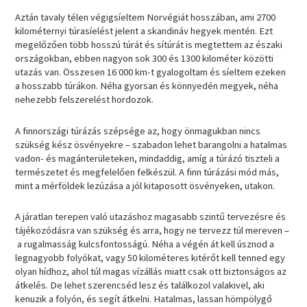
Aztán tavaly télen végigsíeltem Norvégiát hosszában, ami 2700
kilométernyi túrasíelést jelent a skandináv hegyek mentén. Ezt
megelőzően több hosszú túrát és sítúrát is megtettem az északi
országokban, ebben nagyon sok 300 és 1300 kilométer közötti
utazás van. Összesen 16 000 km-t gyalogoltam és síeltem ezeken
a hosszabb túrákon. Néha gyorsan és könnyedén megyek, néha
nehezebb felszerelést hordozok.
A finnországi túrázás szépsége az, hogy önmagukban nincs
szükség kész ösvényekre – szabadon lehet barangolni a hatalmas
vadon- és magánterületeken, mindaddig, amíg a túrázó tiszteli a
természetet és megfelelően felkészül. A finn túrázási mód más,
mint a mérföldek lezúzása a jól kitaposott ösvényeken, utakon.
A járatlan terepen való utazáshoz magasabb szintű tervezésre és
tájékozódásra van szükség és arra, hogy ne tervezz túl mereven –
a rugalmasság kulcsfontosságú. Néha a végén át kell úsznod a
legnagyobb folyókat, vagy 50 kilométeres kitérőt kell tenned egy
olyan hídhoz, ahol túl magas vízállás miatt csak ott biztonságos az
átkelés. De lehet szerencséd lesz és találkozol valakivel, aki
kenuzik a folyón, és segít átkelni. Hatalmas, lassan hömpölygő