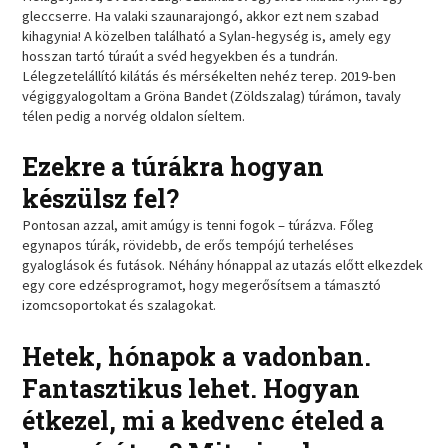
gleccserre. Ha valaki szaunarajongó, akkor ezt nem szabad
kihagynia! A közelben található a Sylan-hegység is, amely egy
hosszan tartó túraút a svéd hegyekben és a tundrán.
Lélegzetelállító kilátás és mérsékelten nehéz terep. 2019-ben
végiggyalogoltam a Gröna Bandet (Zöldszalag) túrámon, tavaly
télen pedig a norvég oldalon síeltem.
Ezekre a túrákra hogyan
készülsz fel?
Pontosan azzal, amit amúgy is tenni fogok – túrázva. Főleg
egynapos túrák, rövidebb, de erős tempójú terheléses
gyaloglások és futások. Néhány hónappal az utazás előtt elkezdek
egy core edzésprogramot, hogy megerősítsem a támasztó
izomcsoportokat és szalagokat.
Hetek, hónapok a vadonban.
Fantasztikus lehet. Hogyan
étkezel, mi a kedvenc ételed a