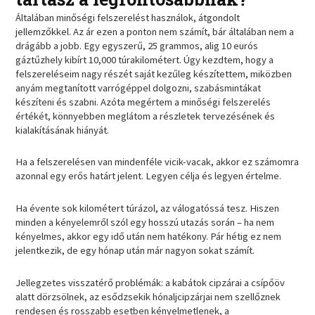
Általában minőségi felszerelést használok, átgondolt
jellemzőkkel. Az ár ezen a ponton nem számít, bár általában nem a
drágább a jobb. Egy egyszerű, 25 grammos, alig 10 eurós
gáztűzhely kibírt 10,000 túrakilométert. Úgy kezdtem, hogy a
felszereléseim nagy részét saját kezűleg készítettem, miközben
anyám megtanított varrógéppel dolgozni, szabásmintákat
készíteni és szabni. Azóta megértem a minőségi felszerelés
értékét, könnyebben meglátom a részletek tervezésének és
kialakításának hiányát.
Ha a felszerelésen van mindenféle vicik-vacak, akkor ez számomra
azonnal egy erős határt jelent. Legyen célja és legyen értelme.
Ha évente sok kilométert túrázol, az válogatóssá tesz. Hiszen
minden a kényelemről szól egy hosszú utazás során – ha nem
kényelmes, akkor egy idő után nem hatékony. Pár hétig ez nem
jelentkezik, de egy hónap után már nagyon sokat számít.
Jellegzetes visszatérő problémák: a kabátok cipzárai a csípőöv
alatt dörzsölnek, az esődzsekik hónaljcipzárjai nem szellőznek
rendesen és rosszabb esetben kényelmetlenek, a