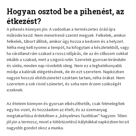
Hogyan osztod be a pihenést, az
étkezést?
A pihenés könnyen jön. A vadonban a természetes órád újra
működni kezd. Nem menetrend szerint megyek. Felkelek, amikor
felkelek, tábort állítok, amikor úgy hozza a kedvem és a helyzet.
Néha meg kell nyomni a tempót, ha kifogytam a készletekből, vagy
ha váratlanul rám szakad a rossz időjárás, de az én stílusom sokkal
inkább a szabad, mint a szigorú rutin. Szeretek gyorsan kirándulni
és síelni, minden nap rövidebb ideig. Nem ez a leghatékonyabb
módja a kalóriák elégetésének, de én ezt szeretem. Napközben
nagyon hosszú ebédszünetet szoktam tartani, néha órákat. Nem
szeretem a sok rövid szünetet, és soha nem érzem szükségét
ezeknek.
Az ételeim könnyen és gyorsan elkészíthetők, csak felmelegítek
egy kis vizet, és hozzáadom az ételt, és az üzemanyag
megtakarítása érdekében a „kényelmes fazékban” hagyom. Télen
jól jön a termosz, mivel a többtüzelésű kályhákkal napközben kicsit
nagyobb gondot okoz a munka.