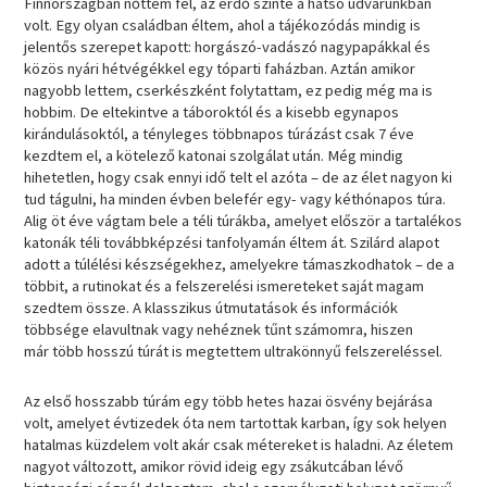
Finnországban nőttem fel, az erdő szinte a hátsó udvarunkban
volt. Egy olyan családban éltem, ahol a tájékozódás mindig is
jelentős szerepet kapott: horgászó-vadászó nagypapákkal és
közös nyári hétvégékkel egy tóparti faházban. Aztán amikor
nagyobb lettem, cserkészként folytattam, ez pedig még ma is
hobbim. De eltekintve a táboroktól és a kisebb egynapos
kirándulásoktól, a tényleges többnapos túrázást csak 7 éve
kezdtem el, a kötelező katonai szolgálat után. Még mindig
hihetetlen, hogy csak ennyi idő telt el azóta – de az élet nagyon ki
tud tágulni, ha minden évben belefér egy- vagy kéthónapos túra.
Alig öt éve vágtam bele a téli túrákba, amelyet először a tartalékos
katonák téli továbbképzési tanfolyamán éltem át. Szilárd alapot
adott a túlélési készségekhez, amelyekre támaszkodhatok – de a
többit, a rutinokat és a felszerelési ismereteket saját magam
szedtem össze. A klasszikus útmutatások és információk
többsége elavultnak vagy nehéznek tűnt számomra, hiszen
már több hosszú túrát is megtettem ultrakönnyű felszereléssel.
Az első hosszabb túrám egy több hetes hazai ösvény bejárása
volt, amelyet évtizedek óta nem tartottak karban, így sok helyen
hatalmas küzdelem volt akár csak métereket is haladni. Az életem
nagyot változott, amikor rövid ideig egy zsákutcában lévő