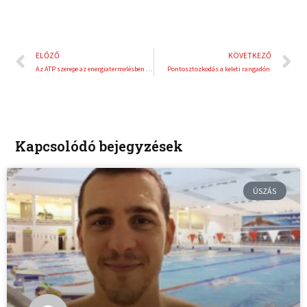
Előző
K
ELŐZŐ
KÖVETKEZŐ
Az ATP szerepe az energiatermelésben és a sejtek működésében
Pontosztozkodás a keleti rangadón
Kapcsolódó bejegyzések
ÚSZÁS