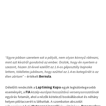
“Egyre jobban szeretem ezt a pályát, nem olyan könnyű ráérezni,
mint azt kívülről gondolná az ember. Örülök, hogy én nyertem a
szezont, hiszen 10 évvel ezelőtt az 1.6-os géposztály bajnoka
lettem, tökéletes jubileum, hogy ezúttal az 1.4-es kategóriát is az
élen zártam”
– értékelt
Bernula
.
Délelőtt rendezték a
Laptiming Kupa
egyik legkülönlegesebb
eseményét, a
FIA
közép-európai hosszútávú versenysorozatának
egyórás futamát, ahol a nézők kötelező boxkiállásokat és néhány
helyen pilótacserét is láthattak. A szombaton abszolút