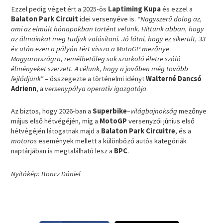
Ezzel pedig véget ért a 2025-ös
Laptiming Kupa
és ezzel a
Balaton Park Circuit
idei versenyéve is.
“Nagyszerű dolog az,
ami az elmúlt hónapokban történt velünk. Hittünk abban, hogy
az álmainkat meg tudjuk valósítani. Jó látni, hogy ez sikerült, 33
év után ezen a pályán tért vissza a MotoGP mezőnye
Magyarországra, remélhetőleg sok szurkoló életre szóló
élményeket szerzett. A célunk, hogy a jövőben még tovább
fejlődjünk”
– összegezte a történelmi idényt
Walterné Dancsó
Adrienn
, a
versenypálya operatív igazgatója
.
Az biztos, hogy 2026-ban a
Superbike
–
világbajnokság
mezőnye
május első hétvégéjén, míg a
MotoGP
versenyzői június első
hétvégéjén látogatnak majd a
Balaton Park Circuitre
, és a
motoros
események mellett a különböző autós kategóriák
naptárjában is megtalálható lesz a
BPC
.
Nyitókép: Boncz Dániel