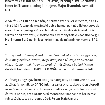
kihajtottak a
Balaton Park Circuitre
,
Przemyslaw Bienkowski
ismét felállhatott a dobogó tetejére,
Major Benedek
harmadik
lett.
A
Swift Cup Europe
mezőnye harmadszor is versenyzett, és egy
tét nélküli futamnak megfelelő volt a hangulat. A nézők legnagyobb
örömükre rengeteg előzést láthattak, a bátrabb kísérletek után
törtek az alkatrészek, kisodródtak a versenyzők. A káoszból végül
Hartmann Balázs
jött ki a legjobban, aki másodszor nyert a
BPC
-
n.
“Ez így szokott lenni, ilyenkor mindenkinek elgurul a gyógyszere,
én is meglepődve láttam, hogy hiányzik a fél eleje az autónak,
visszanézem majd, hogy mi történt”
– értékelt a
bajnoki
címet
délelőtt bebiztosító
Bernula István
, akit ezúttal harmadik lett.
A hétvégét egy igazán különleges kategória, a többnyire
horvát
autókat felvonultató
D4 TC
futama zárta. A rajtot követően eleredt
az eső, és a változó körülmények miatt az egyik autó lesodródott
és fel is borult, ám a szakszerű mentésnek köszönhetően hamar
folytatódhatott a verseny. Végül
Petar Dajak
nyert.