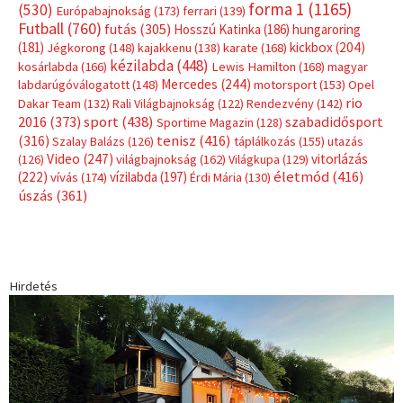
forma 1
(1165)
(530)
Európabajnokság
(173)
ferrari
(139)
Futball
(760)
futás
(305)
Hosszú Katinka
(186)
hungaroring
(181)
kickbox
(204)
Jégkorong
(148)
kajakkenu
(138)
karate
(168)
kézilabda
(448)
kosárlabda
(166)
Lewis Hamilton
(168)
magyar
Mercedes
(244)
labdarúgóválogatott
(148)
motorsport
(153)
Opel
rio
Dakar Team
(132)
Rali Világbajnokság
(122)
Rendezvény
(142)
sport
(438)
2016
(373)
szabadidősport
Sportime Magazin
(128)
(316)
tenisz
(416)
Szalay Balázs
(126)
táplálkozás
(155)
utazás
Video
(247)
vitorlázás
(126)
világbajnokság
(162)
Világkupa
(129)
életmód
(416)
(222)
vívás
(174)
vízilabda
(197)
Érdi Mária
(130)
úszás
(361)
Hirdetés