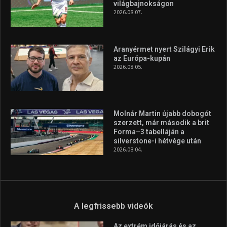
világbajnokságon
2026.08.07.
Aranyérmet nyert Szilágyi Erik
az Európa-kupán
2026.08.05.
Molnár Martin újabb dobogót
szerzett, már második a brit
Forma–3 tabelláján a
silverstone-i hétvége után
2026.08.04.
A legfrissebb videók
Az extrém időjárás és az