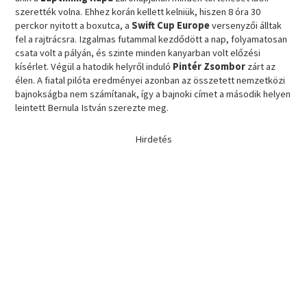
szerették volna. Ehhez korán kellett kelniük, hiszen 8 óra 30
perckor nyitott a boxutca, a
Swift Cup Europe
versenyzői álltak
fel a rajtrácsra. Izgalmas futammal kezdődött a nap, folyamatosan
csata volt a pályán, és szinte minden kanyarban volt előzési
kísérlet. Végül a hatodik helyről induló
Pintér Zsombor
zárt az
élen. A fiatal pilóta eredményei azonban az összetett nemzetközi
bajnokságba nem számítanak, így a bajnoki címet a második helyen
leintett Bernula István szerezte meg.
Hirdetés