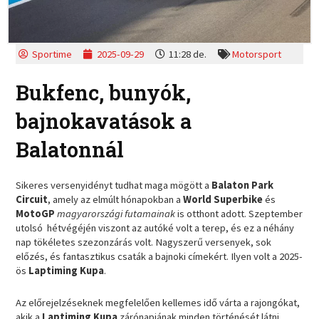
Sportime
2025-09-29
11:28 de.
Motorsport
Bukfenc, bunyók,
bajnokavatások a
Balatonnál
Sikeres versenyidényt tudhat maga mögött a
Balaton Park
Circuit
, amely az elmúlt hónapokban a
World Superbike
és
MotoGP
magyarországi futamainak
is otthont adott. Szeptember
utolsó hétvégéjén viszont az autóké volt a terep, és ez a néhány
nap tökéletes szezonzárás volt. Nagyszerű versenyek, sok
előzés, és fantasztikus csaták a bajnoki címekért. Ilyen volt a 2025-
ös
Laptiming Kupa
.
Az előrejelzéseknek megfelelően kellemes idő várta a rajongókat,
akik a
Laptiming Kupa
zárónapjának minden történését látni