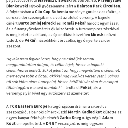
pályacsúcsot futó
Mateusz Lisowski
és
váltótársa
,
Przemyslaw
Bienkowski
rajt-cél győzelemmel zárt a
Balaton Park Circuiten
.
A folytatásban a
Clio Cup Bohemia
mezőnye gurult az aszfaltra, a
sorozat idei szezonjában ez volt az utolsó verseny. A bajnoki
címért
Bartolomiej Mirecki
és
Tomáš
Pekař
harcolt egymással,
és a futamgyőzelemért is ők küzdöttek. A futamot piros zászlóval
is meg kellett szakítani, az újraindítást követően
Mirecki
előzni
tudott, de
Pekař
másodikként ért célba, így ő nyerte az idei
szezont.
“Igyekeztem figyelni arra, hogy ne csináljak semmi
meggondolatlan dolgot, és célba érjek, hiszen a bajnoki
címemhez ez kellett. Sokat jelent az, hogy megvédtem a címemet,
mert egyre több a fiatal, akikkel nagy kihívás versenyezni. Sajnos
túl sok időm nincs ünnepelni, hiszen hétfőtől vár rám és a csapat
többi tagjára is a civil munkánk”
– árulta el
Pekař
, aki a
versenypályán kívül egy autószervizt üzemeltet.
A
TCR Eastern Europe
kategóriájában drámaira sikerült a
szezonzáró, a bajnoki címért küzdő
Martin Kadleciket
kiütötte az
egyes kanyar féktávját elmérő
Žarko Knego
. Így végül
Adam
Kout
ünnepelhetett. A
D4 GT
versenyzői
is még egyszer