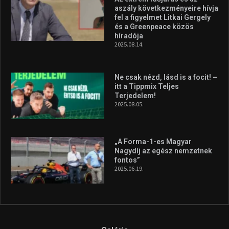
aszály következményeire hívja
fel a figyelmet Litkai Gergely
és a Greenpeace közös
híradója
2025.08.14.
Ne csak nézd, lásd is a focit! –
itt a Tippmix Teljes
Terjedelem!
2025.08.05.
„A Forma-1-es Magyar
Nagydíj az egész nemzetnek
fontos”
2025.06.19.