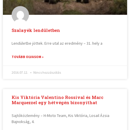
Szalayék lendületben
Lendületbe jöttek. Erre utal az eredmény – 31. hely a
TOVÁBB OLVASOM »
2016.07.12.
Nincs hozzászólás
Kis Viktória Valentino Rossival és Marc
Marquezzel egy hétvégén bizonyíthat
Sajtóközlemény – H-Moto Team, Kis Viktória, Losail Ázsia
Bajnokság, 4.