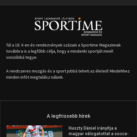
Túl a 18. X-en és rendezvények százain a Sportime Magazinnak
továbbra is a legfőbb célja, hogy a mindenki sportját minél
vonzóbbá tegye.
A rendszeres mozgás és a sport jobbá teheti az életed! Mindehhez
minden infót megtalálsz nálunk.
A legfrissebb hírek
Huszty Dániel irányítja a
magyar válogatottat a socca-