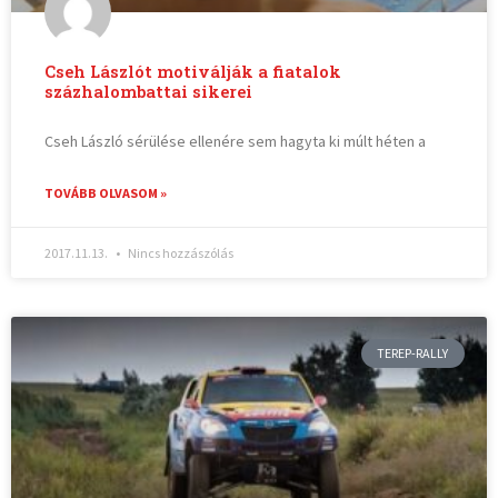
Cseh Lászlót motiválják a fiatalok
százhalombattai sikerei
Cseh László sérülése ellenére sem hagyta ki múlt héten a
TOVÁBB OLVASOM »
2017.11.13.
Nincs hozzászólás
TEREP-RALLY