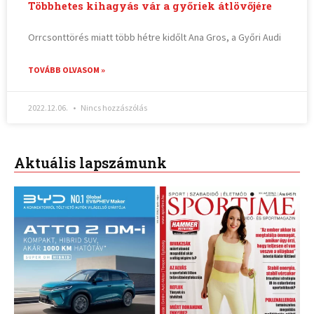
Többhetes kihagyás vár a győriek átlövőjére
Orrcsonttörés miatt több hétre kidőlt Ana Gros, a Győri Audi
TOVÁBB OLVASOM »
2022.12.06.
Nincs hozzászólás
Aktuális lapszámunk