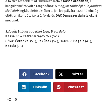
A találkozót több mint 8100 néző látta a
Kassa Arénában
, a
hangulat méltó volt a rangadóhoz. A
magyar többségi tulajdonban
lévő klub
legközelebb október 1-jén lép pályára hazai közönség
előtt, amikor pótolják a 2. fordulós
DAC Dunaszerdahely
elleni
meccset.
Szlovák Labdarúgó Niké Liga, 9. forduló
Kassa FC
–
Tatran Prešov
2–2 (0–1)
Gólok:
Čerepkai
(53.),
Jakúbek
(57.), illetve
R. Begala
(45.),
Kotula
(78.)
S
S
Facebook
Twitter
h
h
a
a
S
S
r
r
Linkedin
Pinterest
h
h
e
e
a
a
o
o
r
r
0
n
n
e
e
f
t
o
o