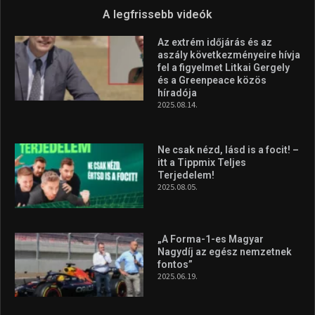
A legfrissebb videók
Az extrém időjárás és az
aszály következményeire hívja
fel a figyelmet Litkai Gergely
és a Greenpeace közös
híradója
2025.08.14.
Ne csak nézd, lásd is a focit! –
itt a Tippmix Teljes
Terjedelem!
2025.08.05.
„A Forma-1-es Magyar
Nagydíj az egész nemzetnek
fontos”
2025.06.19.