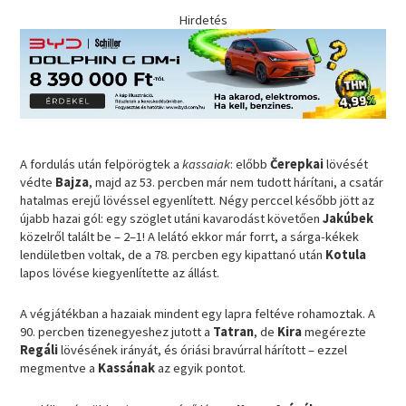
Hirdetés
A fordulás után felpörögtek a
kassaiak
: előbb
Čerepkai
lövését
védte
Bajza
, majd az 53. percben már nem tudott hárítani, a csatár
hatalmas erejű lövéssel egyenlített. Négy perccel később jött az
újabb hazai gól: egy szöglet utáni kavarodást követően
Jakúbek
közelről talált be – 2–1! A lelátó ekkor már forrt, a sárga-kékek
lendületben voltak, de a 78. percben egy kipattanó után
Kotula
lapos lövése kiegyenlítette az állást.
A végjátékban a hazaiak mindent egy lapra feltéve rohamoztak. A
90. percben tizenegyeshez jutott a
Tatran
, de
Kira
megérezte
Regáli
lövésének irányát, és óriási bravúrral hárított – ezzel
megmentve a
Kassának
az egyik pontot.