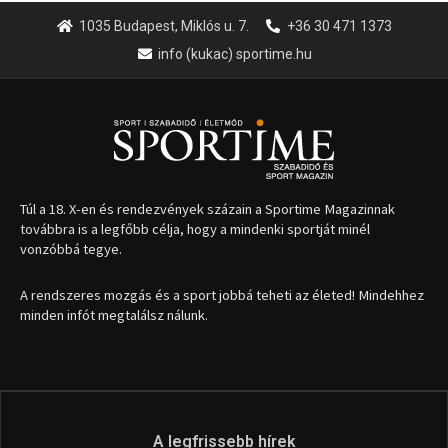
1035 Budapest, Miklós u. 7.
+36 30 471 1373
info (kukac) sportime.hu
Túl a 18. X-en és rendezvények százain a Sportime Magazinnak
továbbra is a legfőbb célja, hogy a mindenki sportját minél
vonzóbbá tegye.
A rendszeres mozgás és a sport jobbá teheti az életed! Mindehhez
minden infót megtalálsz nálunk.
A legfrissebb hírek