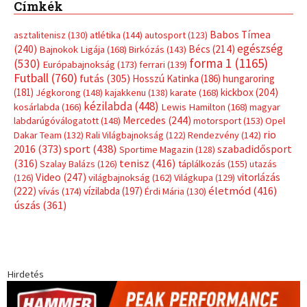
Címkék
Babos Tímea
asztalitenisz
(130)
atlétika
(144)
autosport
(123)
egészség
(240)
Bécs
(214)
Bajnokok Ligája
(168)
Birkózás
(143)
forma 1
(1165)
(530)
Európabajnokság
(173)
ferrari
(139)
Futball
(760)
futás
(305)
Hosszú Katinka
(186)
hungaroring
(181)
kickbox
(204)
Jégkorong
(148)
kajakkenu
(138)
karate
(168)
kézilabda
(448)
kosárlabda
(166)
Lewis Hamilton
(168)
magyar
Mercedes
(244)
labdarúgóválogatott
(148)
motorsport
(153)
Opel
rio
Dakar Team
(132)
Rali Világbajnokság
(122)
Rendezvény
(142)
sport
(438)
2016
(373)
szabadidősport
Sportime Magazin
(128)
(316)
tenisz
(416)
Szalay Balázs
(126)
táplálkozás
(155)
utazás
Video
(247)
vitorlázás
(126)
világbajnokság
(162)
Világkupa
(129)
életmód
(416)
(222)
vívás
(174)
vízilabda
(197)
Érdi Mária
(130)
úszás
(361)
Hirdetés