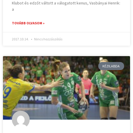
Klubot és edzőt váltott a válogatott kenus, Vasbányai Henrik:
a
TOVÁBB OLVASOM »
2017.10.14.
Nincs hozzászólás
KÉZILABDA