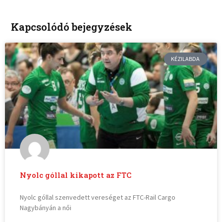
Kapcsolódó bejegyzések
KÉZILABDA
Nyolc góllal kikapott az FTC
Nyolc góllal szenvedett vereséget az FTC-Rail Cargo
Nagybányán a női