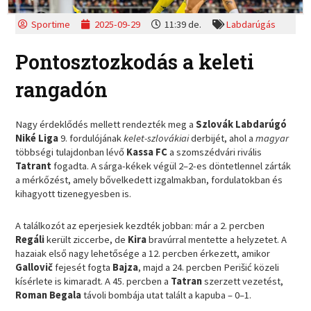
Sportime
2025-09-29
11:39 de.
Labdarúgás
Pontosztozkodás a keleti
rangadón
Nagy érdeklődés mellett rendezték meg a
Szlovák Labdarúgó
Niké Liga
9. fordulójának
kelet-szlovákiai
derbijét, ahol a
magyar
többségi tulajdonban lévő
Kassa FC
a szomszédvári rivális
Tatrant
fogadta. A sárga-kékek végül 2–2-es döntetlennel zárták
a mérkőzést, amely bővelkedett izgalmakban, fordulatokban és
kihagyott tizenegyesben is.
A találkozót az eperjesiek kezdték jobban: már a 2. percben
Regáli
került ziccerbe, de
Kira
bravúrral mentette a helyzetet. A
hazaiak első nagy lehetősége a 12. percben érkezett, amikor
Gallovič
fejesét fogta
Bajza
, majd a 24. percben Perišić közeli
kísérlete is kimaradt. A 45. percben a
Tatran
szerzett vezetést,
Roman Begala
távoli bombája utat talált a kapuba – 0–1.