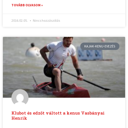
TOVÁBB OLVASOM »
2016.02.05.
Nincs hozzászólás
KAJAK-KENU-EVEZÉS
Klubot és edzőt váltott a kenus Vasbányai
Henrik