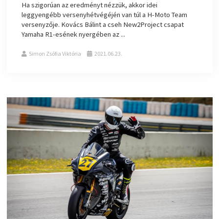
Ha szigorúan az eredményt nézzük, akkor idei
leggyengébb versenyhétvégéjén van túl a H-Moto Team
versenyzője. Kovács Bálint a cseh New2Project csapat
Yamaha R1-esének nyergében az ...
Simon Zsófia Viktória
2021.06.23.