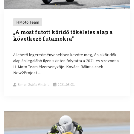
HMoto Team
„A most futott köridő tökéletes alap a
következő futamokra”
A lehető legeredményesebben kezdte meg, és a köridők
alapján legalább ilyen szinten folytatta a 2021-es szezont a
H-Moto Team élversenyzője. Kovács Bálint a cseh
New2Project ...
Simon Zsófia Viktória
2021.05.03.