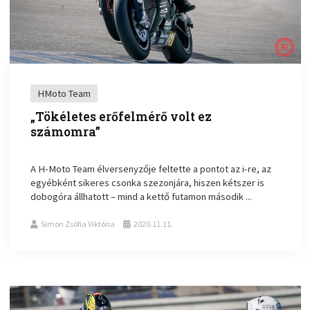
HMoto Team
„Tökéletes erőfelmérő volt ez
számomra”
A H-Moto Team élversenyzője feltette a pontot az i-re, az
egyébként sikeres csonka szezonjára, hiszen kétszer is
dobogóra állhatott – mind a kettő futamon második ...
Simon Zsófia Viktória
2020.11.11.