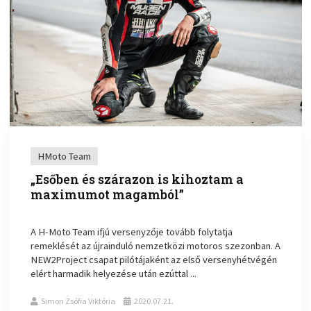
HMoto Team
„Esőben és szárazon is kihoztam a
maximumot magamból”
A H-Moto Team ifjú versenyzője tovább folytatja
remeklését az újrainduló nemzetközi motoros szezonban. A
NEW2Project csapat pilótájaként az első versenyhétvégén
elért harmadik helyezése után ezúttal ...
Simon Zsófia Viktória
2020.07.21.