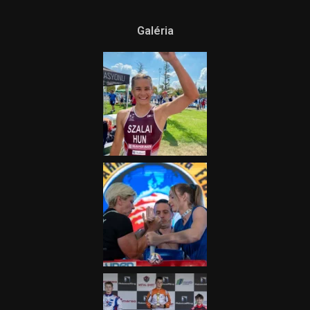
Ne csak nézd, lásd is a focit! –
itt a Tippmix Teljes
Terjedelem!
2025.08.05.
„A Forma-1-es Magyar
Nagydíj az egész nemzetnek
fontos”
2025.06.19.
Galéria