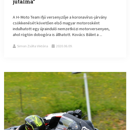
jutalma”
A H-Moto Team ifjú versenyzője a koronavírus-járvány
csökkenését követően első magyar motorosként
indulhatott egy újrainduló nemzetközi motorversenyen,
ahol rögtön dobogóra is állhatott. Kovács Bálint a ...
Simon Zsófia Viktória
2020.06.09.