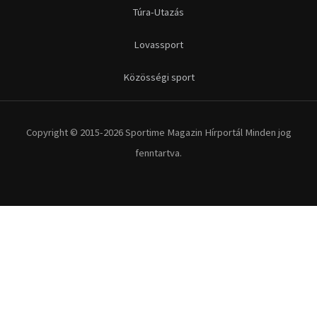
Futás
Kerékpár
Extrém Sportok
Fitnesz
Egyéb szabadidősport
Túra-Utazás
Lovassport
Közösségi sport