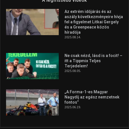
silverstone-i hétvége után
2026.08.04.
Megvan a magyar négyes a
Hungarian Darts Trophyra
2026.07.31.
A legfrissebb videók
Az extrém időjárás és az
aszály következményeire hívja
fel a figyelmet Litkai Gergely
és a Greenpeace közös
híradója
2025.08.14.