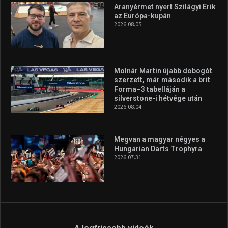
Túl a 18. X-en és rendezvények százain a Sportime Magazinnak
továbbra is a legfőbb célja, hogy a mindenki sportját minél
vonzóbbá tegye.
A rendszeres mozgás és a sport jobbá teheti az életed! Mindehhez
minden infót megtalálsz nálunk.
A legfrissebb hírek
Aranyérmet nyert Szilágyi Erik
az Európa-kupán
2026.08.05.
Molnár Martin újabb dobogót
szerzett, már második a brit
Forma–3 tabelláján a