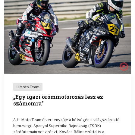
HMoto Team
„Egy igazi örömmotorozás lesz ez
számomra”
A H-Moto Team élversenyzője a hétvégén a világsztároktól
hemzsegő Spanyol Superbike Bajnokság (ESBK)
zárófutamain vesz részt. Kovács Bálint ezúttal is a