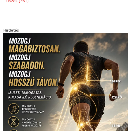
Babos Tímea
asztalitenisz
(130)
atlétika
(144)
autosport
(123)
egészség
(240)
Bécs
(214)
Bajnokok Ligája
(168)
Birkózás
(143)
forma 1
(1165)
(530)
Európabajnokság
(173)
ferrari
(139)
Futball
(760)
futás
(305)
Hosszú Katinka
(186)
hungaroring
(181)
kickbox
(204)
Jégkorong
(148)
kajakkenu
(138)
karate
(168)
kézilabda
(448)
kosárlabda
(166)
Lewis Hamilton
(168)
magyar
Mercedes
(244)
labdarúgóválogatott
(148)
motorsport
(153)
Opel
rio
Dakar Team
(132)
Rali Világbajnokság
(122)
Rendezvény
(142)
sport
(438)
2016
(373)
szabadidősport
Sportime Magazin
(128)
(316)
tenisz
(416)
Szalay Balázs
(126)
táplálkozás
(155)
utazás
Video
(247)
vitorlázás
(126)
világbajnokság
(162)
Világkupa
(129)
életmód
(416)
(222)
vívás
(174)
vízilabda
(197)
Érdi Mária
(130)
úszás
(361)
Hirdetés