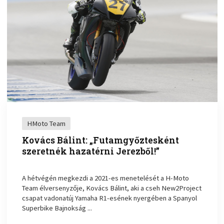
HMoto Team
Kovács Bálint: „Futamgyőztesként
szeretnék hazatérni Jerezből!”
A hétvégén megkezdi a 2021-es menetelését a H-Moto
Team élversenyzője, Kovács Bálint, aki a cseh New2Project
csapat vadonatúj Yamaha R1-esének nyergében a Spanyol
Superbike Bajnokság ...