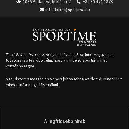
1035 Budapest, Miklós u. 7.
+36 30 471 1373
info (kukac) sportime.hu