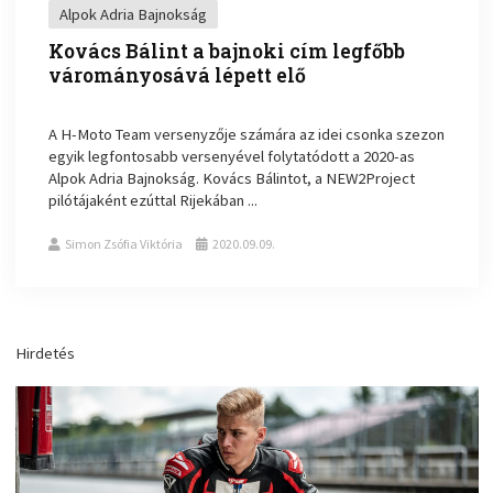
Alpok Adria Bajnokság
Kovács Bálint a bajnoki cím legfőbb
várományosává lépett elő
A H-Moto Team versenyzője számára az idei csonka szezon
egyik legfontosabb versenyével folytatódott a 2020-as
Alpok Adria Bajnokság. Kovács Bálintot, a NEW2Project
pilótájaként ezúttal Rijekában ...
Simon Zsófia Viktória
2020.09.09.
Hirdetés