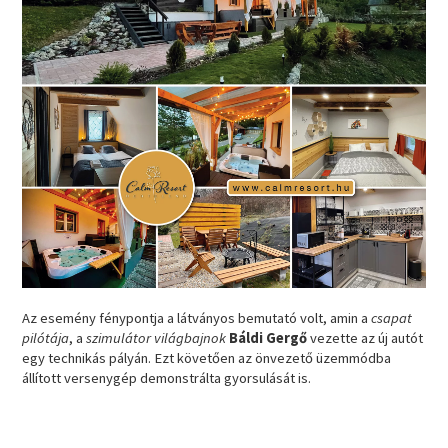
Az esemény fénypontja a látványos bemutató volt, amin a
csapat
pilótája
, a
szimulátor világbajnok
Báldi Gergő
vezette az új autót
egy technikás pályán. Ezt követően az önvezető üzemmódba
állított versenygép demonstrálta gyorsulását is.