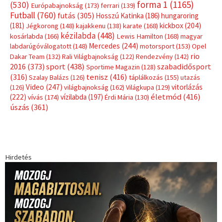
Címkék
Babos Tímea
asztalitenisz
(130)
atlétika
(144)
autosport
(123)
egészség
(240)
Bécs
(214)
Bajnokok Ligája
(168)
Birkózás
(143)
forma 1
(1165)
(530)
Európabajnokság
(173)
ferrari
(139)
Futball
(760)
futás
(305)
Hosszú Katinka
(186)
hungaroring
(181)
kickbox
(204)
Jégkorong
(148)
kajakkenu
(138)
karate
(168)
kézilabda
(448)
kosárlabda
(166)
Lewis Hamilton
(168)
magyar
Mercedes
(244)
labdarúgóválogatott
(148)
motorsport
(153)
Opel
rio
Dakar Team
(132)
Rali Világbajnokság
(122)
Rendezvény
(142)
sport
(438)
2016
(373)
szabadidősport
Sportime Magazin
(128)
(316)
tenisz
(416)
Szalay Balázs
(126)
táplálkozás
(155)
utazás
Video
(247)
vitorlázás