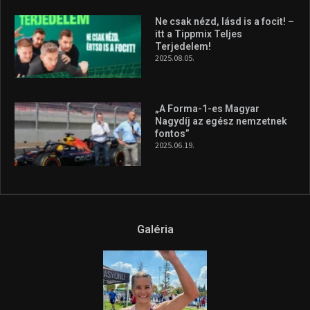
A legfrissebb videók
Az extrém időjárás és az
aszály következményeire hívja
fel a figyelmet Litkai Gergely
és a Greenpeace közös
híradója
2025.08.14.
Ne csak nézd, lásd is a focit! –
itt a Tippmix Teljes
Terjedelem!
2025.08.05.
„A Forma-1-es Magyar
Nagydíj az egész nemzetnek