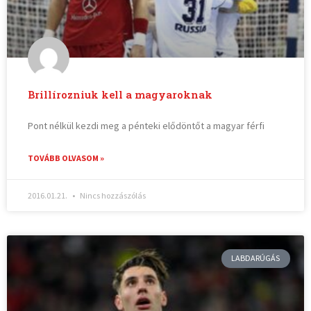
Brillírozniuk kell a magyaroknak
Pont nélkül kezdi meg a pénteki elődöntőt a magyar férfi
TOVÁBB OLVASOM »
2016.01.21.
Nincs hozzászólás
LABDARÚGÁS