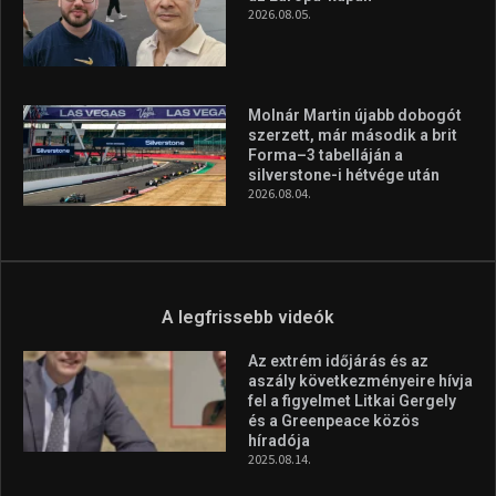
A legfrissebb hírek
Huszty Dániel irányítja a
magyar válogatottat a socca-
világbajnokságon
2026.08.07.
Aranyérmet nyert Szilágyi Erik
az Európa-kupán
2026.08.05.
Molnár Martin újabb dobogót
szerzett, már második a brit
Forma–3 tabelláján a
silverstone-i hétvége után
2026.08.04.