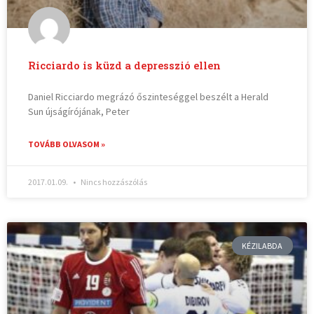
Ricciardo is küzd a depresszió ellen
Daniel Ricciardo megrázó őszinteséggel beszélt a Herald
Sun újságírójának, Peter
TOVÁBB OLVASOM »
2017.01.09.
Nincs hozzászólás
KÉZILABDA