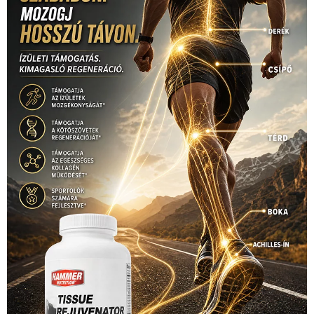
(126)
világbajnokság
(162)
Világkupa
(129)
életmód
(416)
(222)
vívás
(174)
vízilabda
(197)
Érdi Mária
(130)
úszás
(361)
Hirdetés