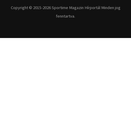
Fitnesz
Egyéb szabadidősport
Túra-Utazás
Lovassport
Közösségi sport
Copyright © 2015-2026 Sportime Magazin Hírportál Minden jog
fenntartva.