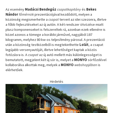
Az esemény
Madácsi Bendegúz
csapatkapitány
és
Bekes
Nándor
főmérnök
prezentációjával kezdődött, melyen a
közönség megismerhette a
csapat
terveit az idei szezonra, illetve
a főbb fejlesztéseket az új autón. A két rendszer ötvözése miatt
plusz komponenseket is felszereltek rá, azonban ezek ellenére is
közel azonos a tömege a korábbi járművel, nagyjából 187
kilogramm, melyhez 80 kw-os teljesítmény párosul. A prezentáció
után a közönség testközelből is megtekinthette
Lolát
, a csapat
legújabb versenyautóját, illetve lehetőséget kaptak a közös
fotózásra is. A
csapat
az új autó mellett más különlegességet is
bemutatott, megjelent két új sör is, melyet a
MONYO
sörfőzdével
kollaborálva alkottak meg, melyek a
MONYO
webshopjában
is
elérhetőek.
Hirdetés