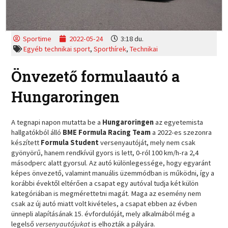
Sportime
2022-05-24
3:18 du.
Egyéb technikai sport
,
Sporthírek
,
Technikai
Önvezető formulaautó a
Hungaroringen
A tegnapi napon mutatta be a
Hungaroringen
az egyetemista
hallgatókból álló
BME Formula Racing Team
a 2022-es szezonra
készített
Formula Student
versenyautóját, mely nem csak
gyönyörű, hanem rendkívül gyors is lett, 0-ról 100 km/h-ra 2,4
másodperc alatt gyorsul. Az autó különlegessége, hogy egyaránt
képes önvezető, valamint manuális üzemmódban is működni, így a
korábbi évektől eltérően a csapat egy autóval tudja két külön
kategóriában is megmérettetni magát. Maga az esemény nem
csak az új autó miatt volt kivételes, a csapat ebben az évben
ünnepli alapításának 15. évfordulóját, mely alkalmából még a
legelső
versenyautójukat
is elhozták a pályára.