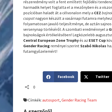
részeredmény volt a fent említett fejlődési tendenc
harmadik helyet foglalta el a mezőnyben és a visz
pozícióban haladt át a célvonalon mely a
CEZ
bajno
csapat
nagyon készült a vasárnapi futamra melyhez
folyamatosan javuló teljesítménye, de aztán sajnos 
versenynap törléséről. A szombati eredménnyel a
G
bajnokságok értékelésében! Legközelebb augusztus
Central European Zone Trophy
és az
ESET Cup
köv
Gender Racing
reményei szerint
Szabó Nikolas
haz
futamgyőzelemért!
S
S
Facebook
Twitter
h
h
a
a
0
r
r
e
e
Címkék:
autosport
,
Gender Racing Team
o
o
n
n
A szerzőről