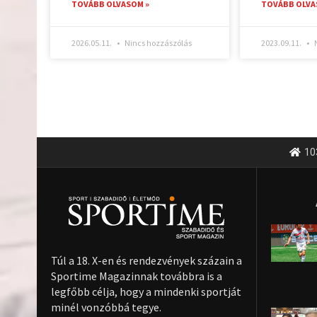
TOVÁBB OLVASOM »
TOVÁBB OLVA
2026.05.11.
Nincs hozzászólás
2023.09.11.
N
10
Túl a 18. X-en és rendezvények százain a
Sportime Magazinnak továbbra is a
legfőbb célja, hogy a mindenki sportját
minél vonzóbbá tegye.