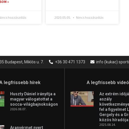
SOM »
incs hozzászólás
2020.05.05.
Nincs hozzászólás
35 Budapest, Miklós u. 7.
+36 30 471 1373
info (kukac) spor
A legfrissebb hírek
A legfrissebb vide
Huszty Dániel irányítja a
Az extrém időjá
magyar válogatottat a
aszály
socca-világbajnokságon
következményei
2026.08.07.
fel a figyelmet 
Gergely és a G
közös híradója
2025.08.14.
Aranyérmet nyert