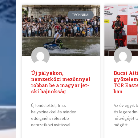
TECHNIKAI
Új pályákon,
Bucsi Att
nemzetközi mezőnnyel
győzelem
robban be a magyar jet-
TCR Easte
ski bajnokság
ban
Új lendülettel, friss
Az év egyik
helyszínekkel és minden
és legered
eddiginél szélesebb
hétvégéjét t
nemzetközi nyitással
mögött