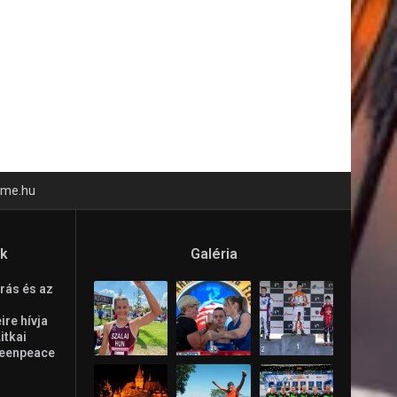
time.hu
ók
Galéria
rás és az
re hívja
Litkai
reenpeace