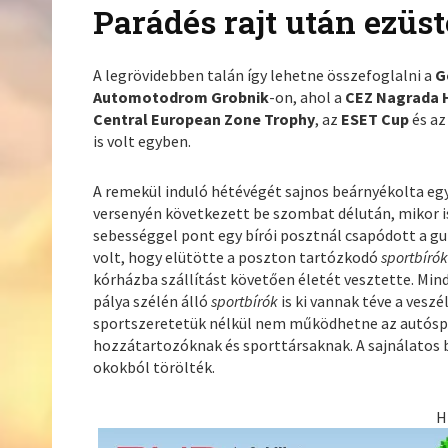
Parádés rajt után ezüs
A legrövidebben talán így lehetne összefoglalni a
G
Automotodrom Grobnik
-on, ahol a
CEZ Nagrada 
Central European Zone Trophy
, az
ESET Cup
és a
is volt egyben.
A remekül induló hétévégét sajnos beárnyékolta eg
versenyén következett be szombat délután, mikor i
sebességgel pont egy bírói posztnál csapódott a gu
volt, hogy elütötte a poszton tartózkodó
sportbíró
kórházba szállítást követően életét vesztette. Min
pálya szélén álló
sportbírók
is ki vannak téve a vesz
sportszeretetük nélkül nem működhetne az autósp
hozzátartozóknak és sporttársaknak. A sajnálatos 
okokból törölték.
H