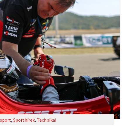
sport
,
Sporthírek
,
Technikai