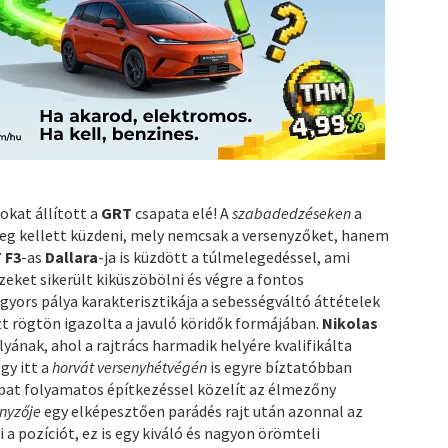
okat állított a
GRT
csapata elé! A
szabadedzéseken
a
meg kellett küzdeni, mely nemcsak a versenyzőket, hanem
 F3
-as
Dallara
-ja is küzdött a túlmelegedéssel, ami
eket sikerült kiküszöbölni és végre a fontos
 gyors pálya karakterisztikája a sebességváltó áttételek
zt rögtön igazolta a javuló köridők formájában.
Nikolas
yának, ahol a rajtrács harmadik helyére kvalifikálta
gy itt a
horvát versenyhétvégén
is egyre bíztatóbban
apat folyamatos építkezéssel közelít az élmezőny
enyzője
egy elképesztően parádés rajt után azonnal az
 a pozíciót, ez is egy kiváló és nagyon örömteli