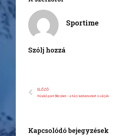
f
t
a
w
c
i
Sportime
e
t
b
t
o
e
o
r
k
Szólj hozzá
Előző
ELŐZŐ
Hűsölő pont Bécsben – a házi kedvenceket is várják
Kapcsolódó bejegyzések