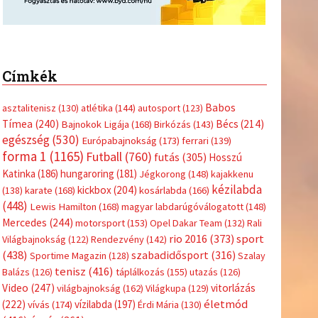
Címkék
Babos
asztalitenisz
(130)
atlétika
(144)
autosport
(123)
Tímea
(240)
Bécs
(214)
Bajnokok Ligája
(168)
Birkózás
(143)
egészség
(530)
Európabajnokság
(173)
ferrari
(139)
forma 1
(1165)
Futball
(760)
futás
(305)
Hosszú
Katinka
(186)
hungaroring
(181)
Jégkorong
(148)
kajakkenu
kézilabda
kickbox
(204)
(138)
karate
(168)
kosárlabda
(166)
(448)
Lewis Hamilton
(168)
magyar labdarúgóválogatott
(148)
Mercedes
(244)
motorsport
(153)
Opel Dakar Team
(132)
Rali
sport
rio 2016
(373)
Világbajnokság
(122)
Rendezvény
(142)
(438)
szabadidősport
(316)
Sportime Magazin
(128)
Szalay
tenisz
(416)
Balázs
(126)
táplálkozás
(155)
utazás
(126)
Video
(247)
vitorlázás
világbajnokság
(162)
Világkupa
(129)
életmód
(222)
vívás
(174)
vízilabda
(197)
Érdi Mária
(130)