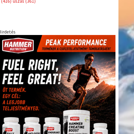
(416)
úszás
(361)
Hirdetés