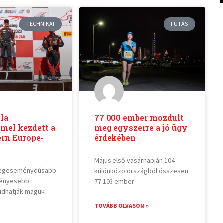
TECHNIKAI
FUTÁS
ila
77 000 ember mozdult
mel kezdett a
meg egyszerre a jó ügy
rn Europe-
érdekében
Május első vasárnapján 104
 legeseménydúsabb
különböző országból összesen
ményesebb
77 103 ember
udhatják maguk
TOVÁBB OLVASOM »