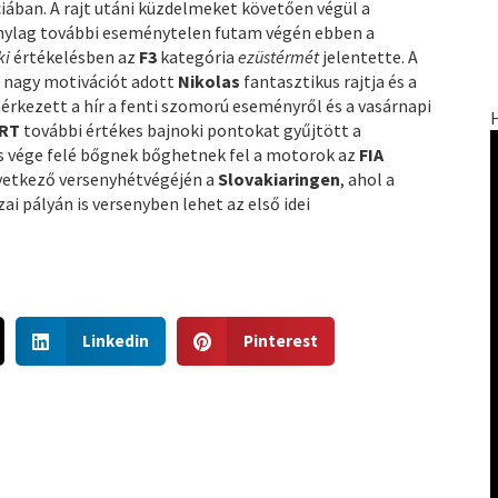
iában. A rajt utáni küzdelmeket követően végül a
onylag további eseménytelen futam végén ebben a
ki
értékelésben az
F3
kategória
ezüstérmét
jelentette. A
 nagy motivációt adott
Nikolas
fantasztikus rajtja és a
érkezett a hír a fenti szomorú eseményről és a vasárnapi
RT
további értékes bajnoki pontokat gyűjtött a
 vége felé bőgnek bőghetnek fel a motorok az
FIA
etkező versenyhétvégéjén a
Slovakiaringen
, ahol a
ai pályán is versenyben lehet az első idei
S
S
Linkedin
Pinterest
h
h
a
a
r
r
e
e
o
o
n
n