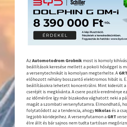
Az
Automotodrom Grobnik
most is komoly kihívás
beállítások keresése mellett a pokoli hőséggel is 
a versenytechnikát is komolyan megterhelte. A
GRT
előhozott néhány bosszantó elektromos hibát is. Ez
beállításokra lehetett koncentrálni. Mint kiderült a
cseréjét is megkívánta. A csere pozitív eredménye e
az időmérőre így már bizakodva vághatott neki a pál
magát a szombati versenyfutamra. Elmondható, ho
folytatódott az a tendencia, ahogy
Nikolas
és a cs
legjobb köridejeihez. A versenyfutamon a
GRT
vers
élre állt és bár sajnos nem tudta tartósan megőrizni