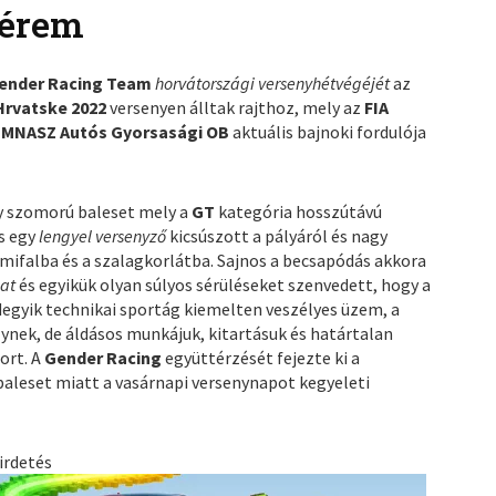
térem
ender Racing Team
horvátországi versenyhétvégéjét
az
Hrvatske 2022
versenyen álltak rajthoz, mely az
FIA
z
MNASZ Autós Gyorsasági OB
aktuális bajnoki fordulója
y szomorú baleset mely a
GT
kategória hosszútávú
s egy
lengyel versenyző
kicsúszott a pályáról és nagy
mifalba és a szalagkorlátba. Sajnos a becsapódás akkora
kat
és egyikük olyan súlyos sérüléseket szenvedett, hogy a
degyik technikai sportág kiemelten veszélyes üzem, a
élynek, de áldásos munkájuk, kitartásuk és határtalan
ort. A
Gender Racing
együttérzését fejezte ki a
baleset miatt a vasárnapi versenynapot kegyeleti
irdetés