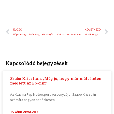
Előző
K
ELŐZŐ
KÖVETKEZŐ
Népes magyar legénység a Klub Legénység Eb-n és az Ifjúsági Vb-n
Chicharito a West Ham Unitedhez igazolt
Kapcsolódó bejegyzések
Szabó Krisztián: „Még jó, hogy már múlt héten
meglett az Eb-cím”
Az XLavina Pap Motorsport versenyzője, Szabó Krisztián
számára nagyon nehézkesen
TOVÁBB OLVASOM »