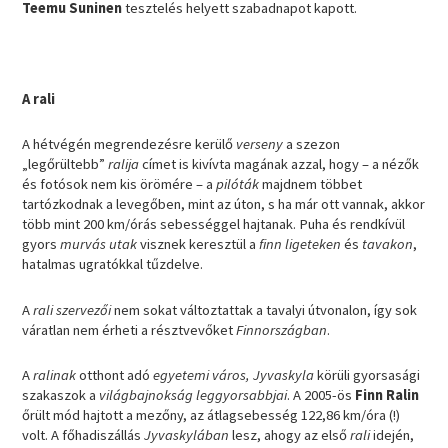
Teemu Suninen
tesztelés helyett szabadnapot kapott.
A rali
A hétvégén megrendezésre kerülő
verseny
a szezon
„legőrültebb”
ralija
címet is kivívta magának azzal, hogy – a nézők
és fotósok nem kis örömére – a
pilóták
majdnem többet
tartózkodnak a levegőben, mint az úton, s ha már ott vannak, akkor
több mint 200 km/órás sebességgel hajtanak. Puha és rendkívül
gyors
murvás utak
visznek keresztül a
finn ligeteken
és
tavakon
,
hatalmas ugratókkal tűzdelve.
A
rali szervezői
nem sokat változtattak a tavalyi útvonalon, így sok
váratlan nem érheti a résztvevőket
Finnországban
.
A
ralinak
otthont adó
egyetemi város, Jyvaskyla
körüli gyorsasági
szakaszok a
világbajnokság leggyorsabbjai
. A 2005-ös
Finn Ralin
őrült mód hajtott a mezőny, az átlagsebesség 122,86 km/óra (!)
volt. A főhadiszállás
Jyvaskylában
lesz, ahogy az első
rali
idején,