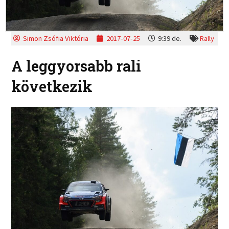
Simon Zsófia Viktória
2017-07-25
9:39 de.
Rally
A leggyorsabb rali
következik