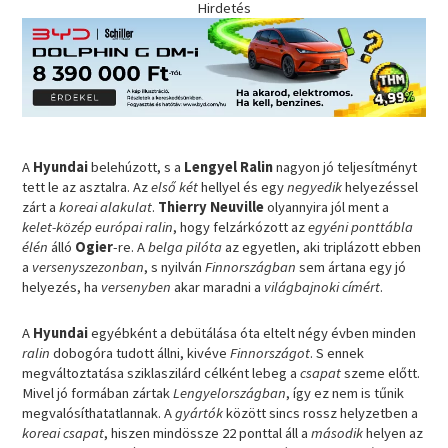
Hirdetés
A
Hyundai
belehúzott, s a
Lengyel Ralin
nagyon jó teljesítményt
tett le az asztalra. Az
első két
hellyel és egy
negyedik
helyezéssel
zárt a
koreai alakulat
.
Thierry Neuville
olyannyira jól ment a
kelet-közép európai ralin
, hogy felzárkózott az
egyéni ponttábla
élén
álló
Ogier
-re. A
belga pilóta
az egyetlen, aki triplázott ebben
a
versenyszezonban
, s nyilván
Finnországban
sem ártana egy jó
helyezés, ha
versenyben
akar maradni a
világbajnoki címért
.
A
Hyundai
egyébként a debütálása óta eltelt négy évben minden
ralin
dobogóra tudott állni, kivéve
Finnországot
. S ennek
megváltoztatása sziklaszilárd célként lebeg a
csapat
szeme előtt.
Mivel jó formában zártak
Lengyelországban
, így ez nem is tűnik
megvalósíthatatlannak. A
gyártók
között sincs rossz helyzetben a
koreai csapat
, hiszen mindössze 22 ponttal áll a
második
helyen az