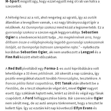
M-Sport
mögött úgy, hogy ezzel együtt még öt rali van hátra a
szezonból.
A hétvégi lesz az a
rali
, ahol rengeteg az ugrató, így az
autók
állandóan a levegőben vannak, s ez nagy látványosságot ígér a
nézőknek. Az
Ouninpohja szakasz
mind közül a legismertebb. Ez a
gyorsasági szakasz
a szezon egyik leggyorsabbja.
Sebastien
Ogier
is a kedvencei között tudja.
„Ha megkérnének arra, hogy
állítsam össze a világbajnokság legjobb gyorsasági szakaszainak
listáját, az Ouninpohja biztosan szerepelne rajta.”
– nyilatkozta
korábban
Sebastien Ogier
, aki nem unatkozott a
Lengyel
és a
Finn Rali
között eltelt időszakban.
A
Red Bull
jóvoltából egy
Forma-1
-es
autó
kipróbálására volt
lehetősége a 33 éves
pilótának
. Jól sikerült a nap számára, így
pozitív energiákkal utazott tovább
Finnországba
, tesztelésre. A
francia pilóta fiatal csapattársa
,
Ott Tanak
után ülhetett be a
Fiestába
, de a teszt idejekorán véget ért, mivel
Ogier
nagyot
esett. Egy sziklának hajtott neki, letért az útról és végül egy fának
csapódott. A
Ford
felfüggesztése bánta. Bár szerencsére
Ogier
nem sérült meg, de az autó annyira tönkrement, hogy a tesztet le
kellett fújni. Így az ezutáni két nap következő
Elfyn Evans
és