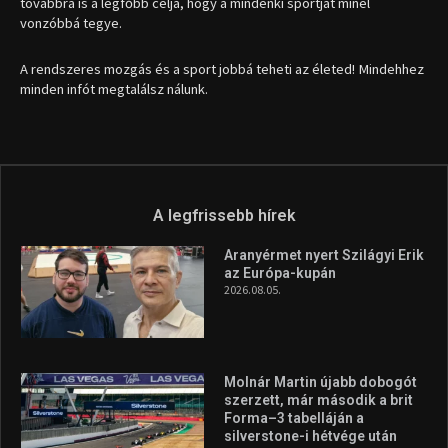
továbbra is a legfőbb célja, hogy a mindenki sportját minél
vonzóbbá tegye.
A rendszeres mozgás és a sport jobbá teheti az életed! Mindehhez
minden infót megtalálsz nálunk.
A legfrissebb hírek
Aranyérmet nyert Szilágyi Erik
az Európa-kupán
2026.08.05.
Molnár Martin újabb dobogót
szerzett, már második a brit
Forma–3 tabelláján a
silverstone-i hétvége után