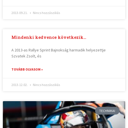
2013.09.21.
Nincs hozzászólás
Mindenki kedvence következik…
A 2013-as Rallye Sprint Bajnokság harmadik helyezettje
Szvatek Zsolt, és
TOVÁBB OLVASOM »
2013.12.02.
Nincs hozzászólás
TECHNIKAI