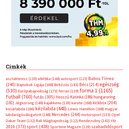
Címkék
Babos Tímea
asztalitenisz
(130)
atlétika
(144)
autosport
(123)
egészség
(240)
Bécs
(214)
Bajnokok Ligája
(168)
Birkózás
(143)
forma 1
(1165)
(530)
Európabajnokság
(173)
ferrari
(139)
Futball
(760)
futás
(305)
Hosszú Katinka
(186)
hungaroring
(181)
kickbox
(204)
Jégkorong
(148)
kajakkenu
(138)
karate
(168)
kézilabda
(448)
kosárlabda
(166)
Lewis Hamilton
(168)
magyar
Mercedes
(244)
labdarúgóválogatott
(148)
motorsport
(153)
Opel
rio
Dakar Team
(132)
Rali Világbajnokság
(122)
Rendezvény
(142)
sport
(438)
2016
(373)
szabadidősport
Sportime Magazin
(128)