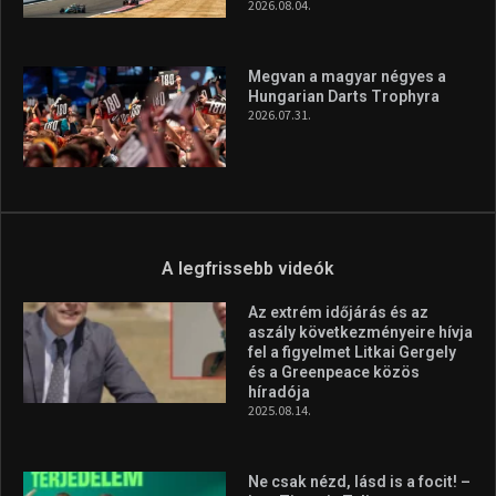
2026.08.04.
Megvan a magyar négyes a
Hungarian Darts Trophyra
2026.07.31.
A legfrissebb videók
Az extrém időjárás és az
aszály következményeire hívja
fel a figyelmet Litkai Gergely
és a Greenpeace közös
híradója
2025.08.14.
Ne csak nézd, lásd is a focit! –