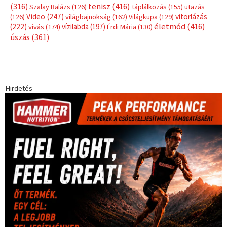
(316)
tenisz
(416)
Szalay Balázs
(126)
táplálkozás
(155)
utazás
Video
(247)
vitorlázás
(126)
világbajnokság
(162)
Világkupa
(129)
életmód
(416)
(222)
vívás
(174)
vízilabda
(197)
Érdi Mária
(130)
úszás
(361)
Hirdetés