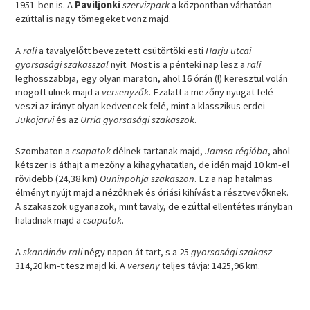
1951-ben is. A
Paviljonki
szervizpark
a központban várhatóan
ezúttal is nagy tömegeket vonz majd.
A
rali
a tavalyelőtt bevezetett csütörtöki esti
Harju utcai
gyorsasági szakasszal
nyit. Most is a pénteki nap lesz a
rali
leghosszabbja, egy olyan maraton, ahol 16 órán (!) keresztül volán
mögött ülnek majd a
versenyzők
. Ezalatt a mezőny nyugat felé
veszi az irányt olyan kedvencek felé, mint a klasszikus erdei
Jukojarvi
és az
Urria gyorsasági szakaszok
.
Szombaton a
csapatok
délnek tartanak majd,
Jamsa régióba
, ahol
kétszer is áthajt a mezőny a kihagyhatatlan, de idén majd 10 km-el
rövidebb (24,38 km)
Ouninpohja szakaszon
. Ez a nap hatalmas
élményt nyújt majd a nézőknek és óriási kihívást a résztvevőknek.
A szakaszok ugyanazok, mint tavaly, de ezúttal ellentétes irányban
haladnak majd a
csapatok
.
A
skandináv rali
négy napon át tart, s a 25
gyorsasági szakasz
314,20 km-t tesz majd ki. A
verseny
teljes távja: 1425,96 km.