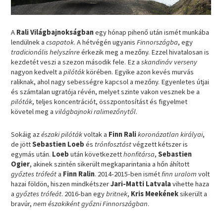
A
Rali Világbajnokságban
egy hónap pihenő után ismét munkába
lendülnek a
csapatok
. A hétvégén ugyanis
Finnországba
, egy
tradicionális helyszínre
érkezik meg a mezőny. Ezzel hivatalosan is
kezdetét veszi a szezon második fele. Ez a
skandináv verseny
nagyon kedvelt a
pilóták
körében. Egyike azon kevés murvás
raliknak, ahol nagy sebességre kapcsol a mezőny. Egyenletes útjai
és számtalan ugratója révén, melyet szinte vakon vesznek be a
pilóták
, teljes koncentrációt, összpontosítást és figyelmet
követel meg a
világbajnoki ralimezőnytől
.
Sokáig az
északi pilóták
voltak a
Finn Rali
koronázatlan királyai
,
de jött
Sebastien Loeb
és
trónfosztást
végzett kétszer is
egymás után.
Loeb
után következett
honfitársa
,
Sebastien
Ogier
, akinek szintén sikerült megkaparintania a hőn áhított
győztes
trófeát
a
Finn Ralin
. 2014-2015-ben ismét
finn uralom
volt
hazai földön, hiszen mindkétszer
Jari-Matti Latvala
vihette haza
a
győztes trófeát
. 2016-ban egy
britnek
,
Kris Meekének
sikerült a
bravúr,
nem északiként győzni Finnországban
.