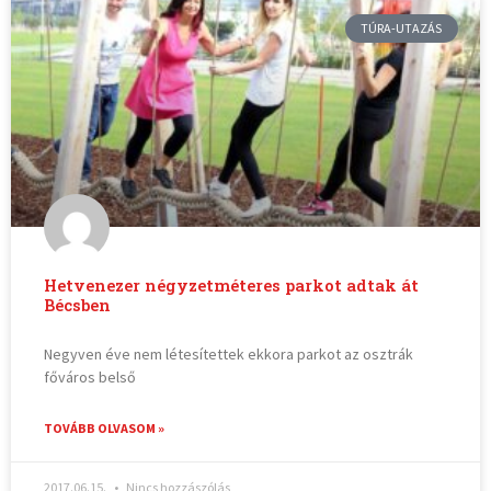
TÚRA-UTAZÁS
Hetvenezer négyzetméteres parkot adtak át
Bécsben
Negyven éve nem létesítettek ekkora parkot az osztrák
főváros belső
TOVÁBB OLVASOM »
2017.06.15.
Nincs hozzászólás