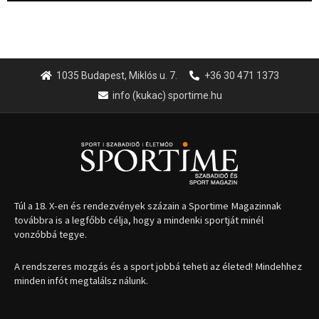
1035 Budapest, Miklós u. 7.
+36 30 471 1373
info (kukac) sportime.hu
Túl a 18. X-en és rendezvények százain a Sportime Magazinnak
továbbra is a legfőbb célja, hogy a mindenki sportját minél
vonzóbbá tegye.
A rendszeres mozgás és a sport jobbá teheti az életed! Mindehhez
minden infót megtalálsz nálunk.