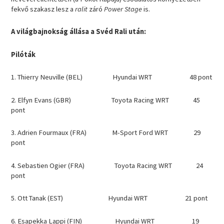
fekvő szakasz lesz a
ralit
záró
Power Stage
is.
A világbajnokság állása a Svéd Rali után:
Pilóták
1. Thierry Neuville (BEL) Hyundai WRT 48 pont
2. Elfyn Evans (GBR) Toyota Racing WRT 45
pont
3. Adrien Fourmaux (FRA) M-Sport Ford WRT 29
pont
4. Sebastien Ogier (FRA) Toyota Racing WRT 24
pont
5. Ott Tanak (EST) Hyundai WRT 21 pont
6. Esapekka Lappi (FIN) Hyundai WRT 19