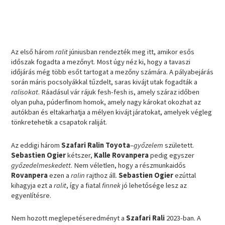
Az első három
ralit
júniusban rendezték meg itt, amikor esős
időszak fogadta a mezőnyt. Most úgy néz ki, hogy a tavaszi
időjárás még több esőt tartogat a mezőny számára. A pályabejárás
során máris pocsolyákkal tűzdelt, saras kivájt utak fogadták a
ralisokat
. Ráadásul vár rájuk fesh-fesh is, amely száraz időben
olyan puha, púderfinom homok, amely nagy károkat okozhat az
autókban és eltakarhatja a mélyen kivájt járatokat, amelyek végleg
tönkretehetik a csapatok raliját.
Az eddigi három
Szafari Ralin Toyota
–
győzelem
született.
Sebastien Ogier
kétszer,
Kalle Rovanpera
pedig egyszer
győzedelmeskedett
. Nem véletlen, hogy a részmunkaidős
Rovanpera
ezen a
ralin
rajthoz áll.
Sebastien Ogier
ezúttal
kihagyja ezt a
ralit
, így a fiatal
finnek
jó lehetősége lesz az
egyenlítésre.
Nem hozott meglepetéseredményt a
Szafari Rali
2023-ban. A