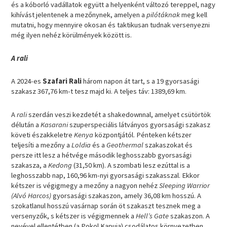
és a kóborló vadállatok együtt a helyenként változó tereppel, nagy
kihívást jelentenek a mezőnynek, amelyen a
pilótáknak
meg kell
mutatni, hogy mennyire okosan és taktikusan tudnak versenyezni
még ilyen nehéz körülmények között is.
A rali
A 2024-es
Szafari Rali
három napon át tart, s a 19 gyorsasági
szakasz 367,76 km-t tesz majd ki. A teljes táv: 1389,69 km.
A
rali
szerdán veszi kezdetét a shakedownnal, amelyet csütörtök
délután a
Kasarani
szuperspeciális látványos gyorsasági szakasz
követi északkeletre
Kenya
központjától. Pénteken kétszer
teljesíti a mezőny a
Loldia
és a
Geothermal
szakaszokat és
persze itt lesz a hétvége második leghosszabb gyorsasági
szakasza, a
Kedong
(31,50 km). A szombati lesz ezúttal is a
leghosszabb nap, 160,96 km-nyi gyorsasági szakasszal. Ekkor
kétszer is végigmegy a mezőny a nagyon nehéz
Sleeping Warrior
(Alvó Harcos)
gyorsasági szakaszon, amely 36,08 km hosszú. A
szokatlanul hosszú vasárnap során öt szakaszt tesznek meg a
versenyzők, s kétszer is végigmennek a
Hell’s Gate
szakaszon. A
nevével ellentétben (a Pokol Kapuja) csodálatos környezetben