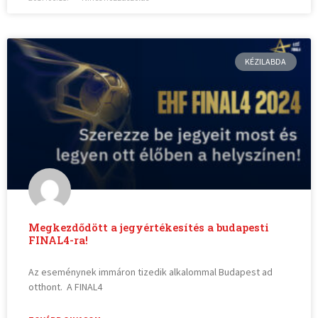
KÉZILABDA
Megkezdődött a jegyértékesítés a budapesti
FINAL4-ra!
Az eseménynek immáron tizedik alkalommal Budapest ad
otthont. A FINAL4