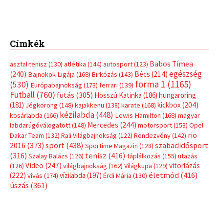
Címkék
Babos Tímea
asztalitenisz
(130)
atlétika
(144)
autosport
(123)
egészség
(240)
Bécs
(214)
Bajnokok Ligája
(168)
Birkózás
(143)
forma 1
(1165)
(530)
Európabajnokság
(173)
ferrari
(139)
Futball
(760)
futás
(305)
Hosszú Katinka
(186)
hungaroring
(181)
kickbox
(204)
Jégkorong
(148)
kajakkenu
(138)
karate
(168)
kézilabda
(448)
kosárlabda
(166)
Lewis Hamilton
(168)
magyar
Mercedes
(244)
labdarúgóválogatott
(148)
motorsport
(153)
Opel
rio
Dakar Team
(132)
Rali Világbajnokság
(122)
Rendezvény
(142)
sport
(438)
2016
(373)
szabadidősport
Sportime Magazin
(128)
(316)
tenisz
(416)
Szalay Balázs
(126)
táplálkozás
(155)
utazás
Video
(247)
vitorlázás
(126)
világbajnokság
(162)
Világkupa
(129)
életmód
(416)
(222)
vívás
(174)
vízilabda
(197)
Érdi Mária
(130)
úszás
(361)