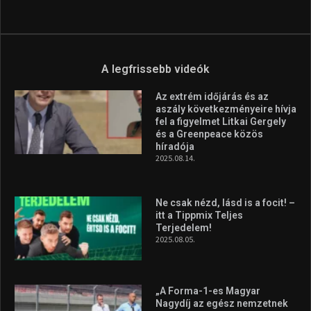
A legfrissebb videók
Az extrém időjárás és az
aszály következményeire hívja
fel a figyelmet Litkai Gergely
és a Greenpeace közös
híradója
2025.08.14.
Ne csak nézd, lásd is a focit! –
itt a Tippmix Teljes
Terjedelem!
2025.08.05.
„A Forma-1-es Magyar
Nagydíj az egész nemzetnek