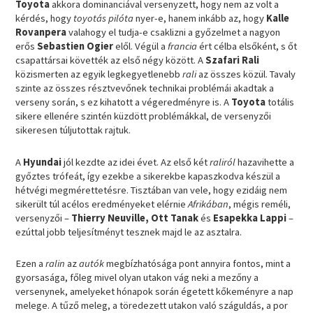
Toyota
akkora dominanciával versenyzett, hogy nem az volt a
kérdés, hogy
toyotás pilóta
nyer-e, hanem inkább az, hogy
Kalle
Rovanpera
valahogy el tudja-e csaklizni a győzelmet a nagyon
erős
Sebastien Ogier
elől. Végül a
francia
ért célba elsőként, s őt
csapattársai követték az első négy között. A
Szafari Rali
közismerten az egyik legkegyetlenebb
rali
az összes közül. Tavaly
szinte az összes résztvevőnek technikai problémái akadtak a
verseny során, s ez kihatott a végeredményre is. A
Toyota
totális
sikere ellenére szintén küzdött problémákkal, de versenyzői
sikeresen túljutottak rajtuk.
A
Hyundai
jól kezdte az idei évet. Az első két
raliról
hazavihette a
győztes trófeát, így ezekbe a sikerekbe kapaszkodva készül a
hétvégi megmérettetésre. Tisztában van vele, hogy ezidáig nem
sikerült túl acélos eredményeket elérnie
Afrikában
, mégis reméli,
versenyzői –
Thierry Neuville, Ott Tanak
és
Esapekka Lappi
–
ezúttal jobb teljesítményt tesznek majd le az asztalra.
Ezen a
ralin
az
autók
megbízhatósága pont annyira fontos, mint a
gyorsasága, főleg mivel olyan utakon vág neki a mezőny a
versenynek, amelyeket hónapok során égetett kőkeményre a nap
melege. A tűző meleg, a töredezett utakon való száguldás, a por