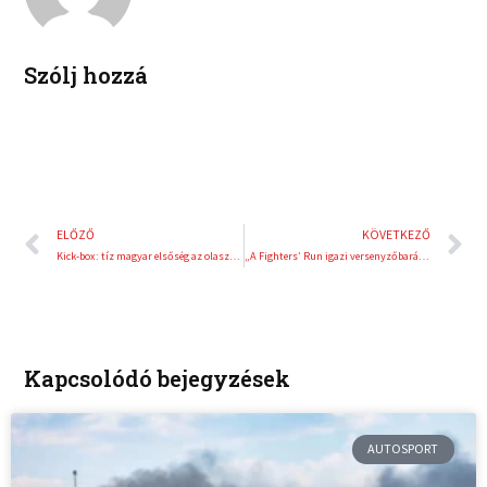
i
e
n
s
t
Szólj hozzá
Előző
K
ELŐZŐ
KÖVETKEZŐ
Kick-box: tíz magyar elsőség az olaszországi világkupán
„A Fighters’ Run igazi versenyzőbarát esemény”
Kapcsolódó bejegyzések
AUTOSPORT