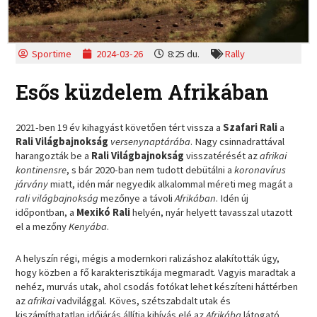
Sportime
2024-03-26
8:25 du.
Rally
Esős küzdelem Afrikában
2021-ben 19 év kihagyást követően tért vissza a
Szafari Rali
a
Rali Világbajnokság
versenynaptárába
. Nagy csinnadrattával
harangozták be a
Rali Világbajnokság
visszatérését az
afrikai
kontinensre
, s bár 2020-ban nem tudott debütálni a
koronavírus
járvány
miatt, idén már negyedik alkalommal méreti meg magát a
rali világbajnokság
mezőnye a távoli
Afrikában
. Idén új
időpontban, a
Mexikó Rali
helyén, nyár helyett tavasszal utazott
el a mezőny
Kenyába
.
A helyszín régi, mégis a modernkori ralizáshoz alakították úgy,
hogy közben a fő karakterisztikája megmaradt. Vagyis maradtak a
nehéz, murvás utak, ahol csodás fotókat lehet készíteni háttérben
az
afrikai
vadvilággal. Köves, szétszabdalt utak és
kiszámíthatatlan időjárás állítja kihívás elé az
Afrikába
látogató