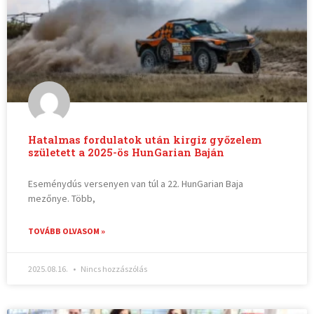
Hatalmas fordulatok után kirgiz győzelem
született a 2025-ös HunGarian Baján
Eseménydús versenyen van túl a 22. HunGarian Baja
mezőnye. Több,
TOVÁBB OLVASOM »
2025.08.16.
Nincs hozzászólás