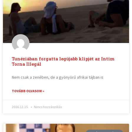
Tunéziában forgatta legújabb klipjét az Intim
Torna Illegál
Nem csak a zenében, de a gyönyörű afrikai tájban is
TOVÁBB OLVASOM »
2016.12.15.
Nincs hozzászólás