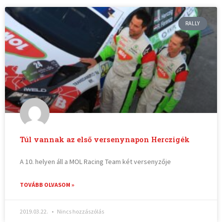
RALLY
Túl vannak az első versenynapon Herczigék
A 10. helyen áll a MOL Racing Team két versenyzője
TOVÁBB OLVASOM »
2019.03.22.
Nincs hozzászólás