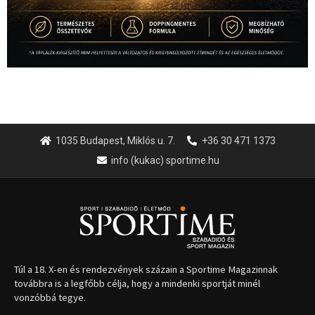
1035 Budapest, Miklós u. 7.
+36 30 471 1373
info (kukac) sportime.hu
Túl a 18. X-en és rendezvények százain a Sportime Magazinnak
továbbra is a legfőbb célja, hogy a mindenki sportját minél
vonzóbbá tegye.