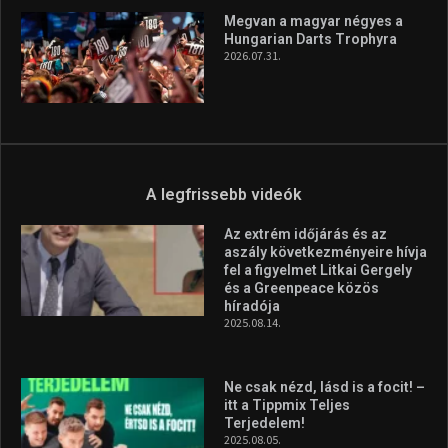
Megvan a magyar négyes a
Hungarian Darts Trophyra
2026.07.31.
A legfrissebb videók
Az extrém időjárás és az
aszály következményeire hívja
fel a figyelmet Litkai Gergely
és a Greenpeace közös
híradója
2025.08.14.
Ne csak nézd, lásd is a focit! –
itt a Tippmix Teljes
Terjedelem!
2025.08.05.