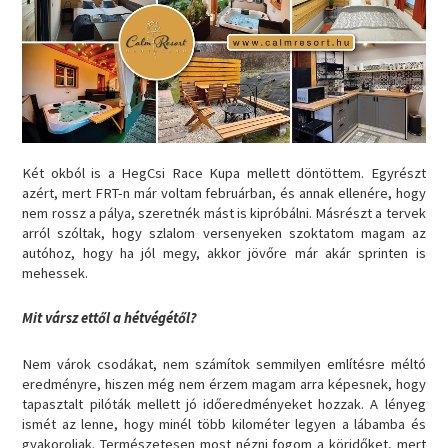
Két okból is a HegCsi Race Kupa mellett döntöttem. Egyrészt
azért, mert FRT-n már voltam februárban, és annak ellenére, hogy
nem rossz a pálya, szeretnék mást is kipróbálni. Másrészt a tervek
arról szóltak, hogy szlalom versenyeken szoktatom magam az
autóhoz, hogy ha jól megy, akkor jövőre már akár sprinten is
mehessek.
Mit vársz ettől a hétvégétől?
Nem várok csodákat, nem számítok semmilyen említésre méltó
eredményre, hiszen még nem érzem magam arra képesnek, hogy
tapasztalt pilóták mellett jó időeredményeket hozzak. A lényeg
ismét az lenne, hogy minél több kilométer legyen a lábamba és
gyakoroljak. Természetesen most nézni fogom a köridőket, mert