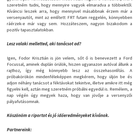
szeretném tudni, hogy mennyire vagyok elmaradva a többiektől.
Kíváncsi leszek arra, hogy mennyivel másabbnak érzem már a
versenyautót, mint az említett FRT futam reggelén, könnyebben
ráérzek-e már vagy sem. Hozzáteszem, nagyon bizakodom a
pozitív tapasztalatokban.
Lesz valaki melletted, aki tanácsot ad?
Igen, Fodor Krisztián is jön velem, sőt ő is benevezett a Ford
Focussal, aminek duplán örülök, hiszen ugyanazon autóval állunk a
rajthoz, így még könnyebb lesz az összehasonlítás. A
próbakörökön mindenféleképpen megkérem, hogy üljön be és
adjon néhány tanácsot a féktávokat tekintve, illetve amikre itt még
figyelni kell, aztán meg szeretném próbálni egyedül is. Remélem, a
nap végén úgy megyek haza, hogy van jövője a versenyzői
pályafutásomnak.
Köszönöm a riportot és jó időeredményeket kívánok.
Partnereink: