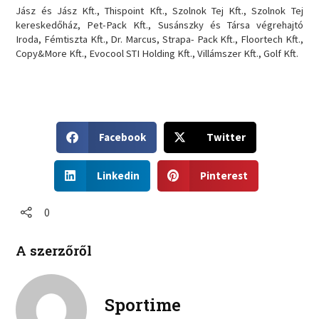
Jász és Jász Kft., Thispoint Kft., Szolnok Tej Kft., Szolnok Tej
kereskedőház, Pet-Pack Kft., Susánszky és Társa végrehajtó
Iroda, Fémtiszta Kft., Dr. Marcus, Strapa- Pack Kft., Floortech Kft.,
Copy&More Kft., Evocool STI Holding Kft., Villámszer Kft., Golf Kft.
S
S
Facebook
Twitter
h
h
a
a
S
S
r
r
Linkedin
Pinterest
h
h
e
e
a
a
o
o
r
r
0
n
n
e
e
f
t
o
o
a
w
A szerzőről
n
n
c
i
l
p
e
t
i
i
b
t
n
n
Sportime
o
e
k
t
o
r