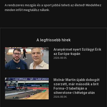
A rendszeres mozgás és a sport jobbá teheti az életed! Mindehhez
minden infót megtalálsz nálunk.
A legfrissebb hírek
Aranyérmet nyert Szilágyi Erik
az Európa-kupán
2026.08.05.
Molnár Martin újabb dobogót
szerzett, már második a brit
Forma–3 tabelláján a
silverstone-i hétvége után
2026.08.04.