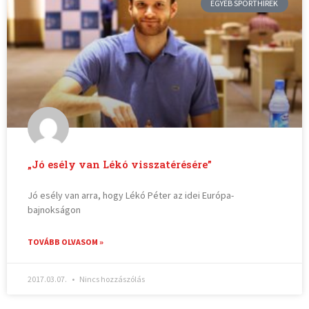
EGYÉB SPORTHÍREK
„Jó esély van Lékó visszatérésére”
Jó esély van arra, hogy Lékó Péter az idei Európa-
bajnokságon
TOVÁBB OLVASOM »
2017.03.07.
Nincs hozzászólás