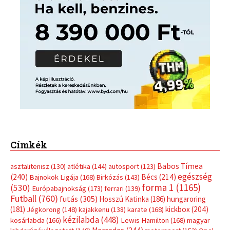
Címkék
Babos Tímea
asztalitenisz
(130)
atlétika
(144)
autosport
(123)
egészség
(240)
Bécs
(214)
Bajnokok Ligája
(168)
Birkózás
(143)
forma 1
(1165)
(530)
Európabajnokság
(173)
ferrari
(139)
Futball
(760)
futás
(305)
Hosszú Katinka
(186)
hungaroring
(181)
kickbox
(204)
Jégkorong
(148)
kajakkenu
(138)
karate
(168)
kézilabda
(448)
kosárlabda
(166)
Lewis Hamilton
(168)
magyar