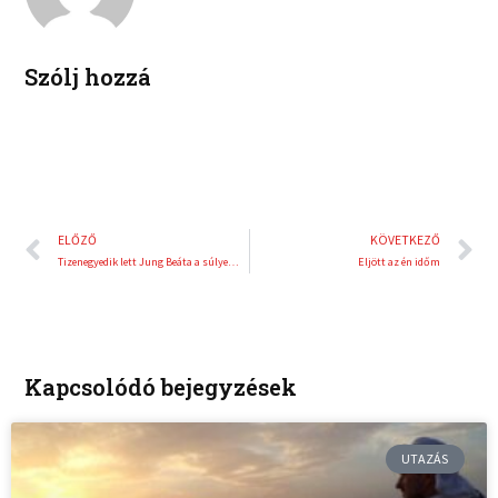
e
e
k
d
r
i
e
Szólj hozzá
n
s
t
Előző
K
ELŐZŐ
KÖVETKEZŐ
Tizenegyedik lett Jung Beáta a súlyemelő-Eb-n
Eljött az én időm
Kapcsolódó bejegyzések
UTAZÁS