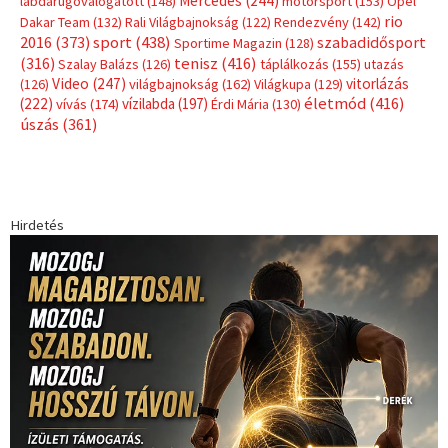
Mercedes
(244)
labdarúgóválogatott
(148)
motorsport
(153)
Opel
rio
Dakar Team
(132)
Rali Világbajnokság
(122)
Rendezvény
(142)
sport
(438)
2016
(373)
szabadidősport
Sportime Magazin
(128)
(316)
tenisz
(416)
Szalay Balázs
(126)
táplálkozás
(155)
utazás
Video
(247)
vitorlázás
(126)
világbajnokság
(162)
Világkupa
(129)
életmód
(416)
(222)
vívás
(174)
vízilabda
(197)
Érdi Mária
(130)
úszás
(361)
Hirdetés