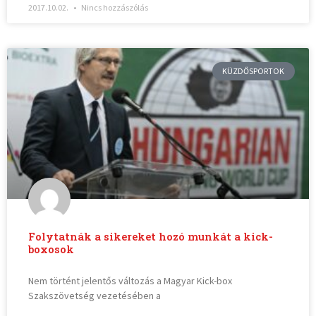
2017.10.02.
Nincs hozzászólás
KÜZDŐSPORTOK
Folytatnák a sikereket hozó munkát a kick-
boxosok
Nem történt jelentős változás a Magyar Kick-box
Szakszövetség vezetésében a