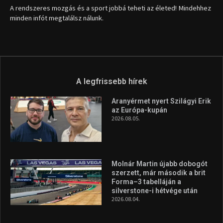
A rendszeres mozgás és a sport jobbá teheti az életed! Mindehhez
minden infót megtalálsz nálunk.
A legfrissebb hírek
Aranyérmet nyert Szilágyi Erik
az Európa-kupán
2026.08.05.
Molnár Martin újabb dobogót
szerzett, már második a brit
Forma–3 tabelláján a
silverstone-i hétvége után
2026.08.04.