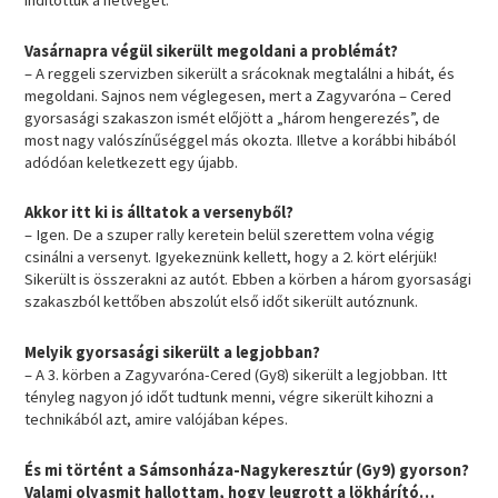
indítottuk a hétvégét.
Vasárnapra végül sikerült megoldani a problémát?
– A reggeli szervizben sikerült a srácoknak megtalálni a hibát, és
megoldani. Sajnos nem véglegesen, mert a Zagyvaróna – Cered
gyorsasági szakaszon ismét előjött a „három hengerezés”, de
most nagy valószínűséggel más okozta. Illetve a korábbi hibából
adódóan keletkezett egy újabb.
Akkor itt ki is álltatok a versenyből?
– Igen. De a szuper rally keretein belül szerettem volna végig
csinálni a versenyt. Igyekeznünk kellett, hogy a 2. kört elérjük!
Sikerült is összerakni az autót. Ebben a körben a három gyorsasági
szakaszból kettőben abszolút első időt sikerült autóznunk.
Melyik gyorsasági sikerült a legjobban?
– A 3. körben a Zagyvaróna-Cered (Gy8) sikerült a legjobban. Itt
tényleg nagyon jó időt tudtunk menni, végre sikerült kihozni a
technikából azt, amire valójában képes.
És mi történt a Sámsonháza-Nagykeresztúr (Gy9) gyorson?
Valami olyasmit hallottam, hogy leugrott a lökhárító…