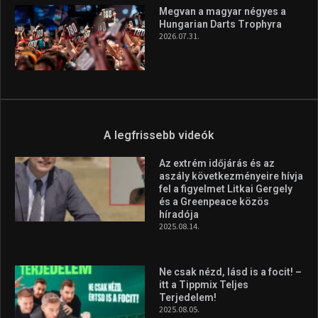
Megvan a magyar négyes a
Hungarian Darts Trophyra
2026.07.31.
A legfrissebb videók
Az extrém időjárás és az
aszály következményeire hívja
fel a figyelmet Litkai Gergely
és a Greenpeace közös
híradója
2025.08.14.
Ne csak nézd, lásd is a focit! –
itt a Tippmix Teljes
Terjedelem!
2025.08.05.