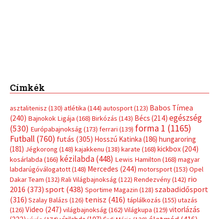
Címkék
Babos Tímea
asztalitenisz
(130)
atlétika
(144)
autosport
(123)
egészség
(240)
Bécs
(214)
Bajnokok Ligája
(168)
Birkózás
(143)
forma 1
(1165)
(530)
Európabajnokság
(173)
ferrari
(139)
Futball
(760)
futás
(305)
Hosszú Katinka
(186)
hungaroring
(181)
kickbox
(204)
Jégkorong
(148)
kajakkenu
(138)
karate
(168)
kézilabda
(448)
kosárlabda
(166)
Lewis Hamilton
(168)
magyar
Mercedes
(244)
labdarúgóválogatott
(148)
motorsport
(153)
Opel
rio
Dakar Team
(132)
Rali Világbajnokság
(122)
Rendezvény
(142)
sport
(438)
2016
(373)
szabadidősport
Sportime Magazin
(128)
(316)
tenisz
(416)
Szalay Balázs
(126)
táplálkozás
(155)
utazás
Video
(247)
vitorlázás
(126)
világbajnokság
(162)
Világkupa
(129)