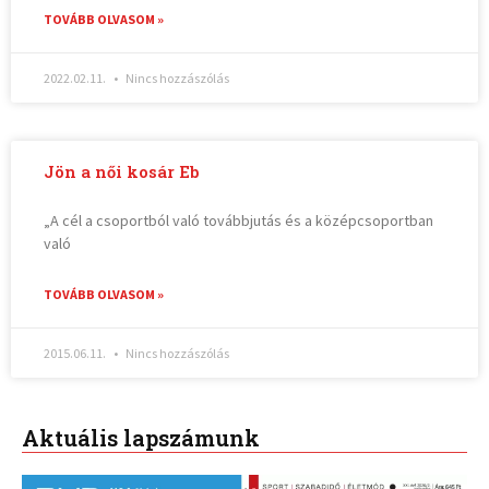
TOVÁBB OLVASOM »
2022.02.11.
Nincs hozzászólás
Jön a női kosár Eb
„A cél a csoportból való továbbjutás és a középcsoportban
való
TOVÁBB OLVASOM »
2015.06.11.
Nincs hozzászólás
Aktuális lapszámunk