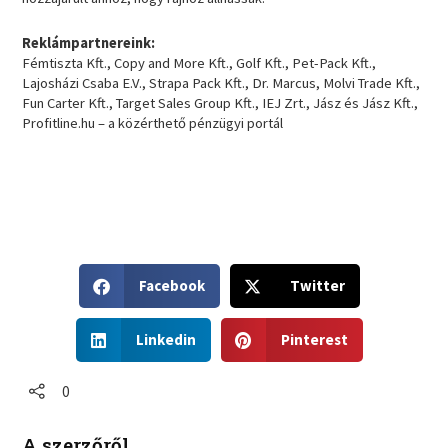
Reklámpartnereink:
Fémtiszta Kft., Copy and More Kft., Golf Kft., Pet-Pack Kft.,
Lajosházi Csaba E.V., Strapa Pack Kft., Dr. Marcus, Molvi Trade Kft.,
Fun Carter Kft., Target Sales Group Kft., IEJ Zrt., Jász és Jász Kft.,
Profitline.hu – a közérthető pénzügyi portál
S
S
Facebook
Twitter
h
h
a
a
S
S
r
r
Linkedin
Pinterest
h
h
e
e
a
a
o
o
r
r
0
n
n
e
e
f
t
o
o
a
w
A szerzőről
n
n