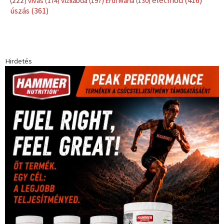
életmód
(416)
(222)
vívás
(174)
vízilabda
(197)
Érdi Mária
(130)
úszás
(361)
Hirdetés