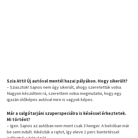
Szia Atti! Új autóval mentél hazai pályákon. Hogy sikerült?
– Sziasztok! Sajnos nem úgy sikerült, ahogy szeretettük volna.
Nagyon készültem rá, szerettem volna megmutatni, hogy egy
igazán ütőképes autóval mire is vagyok képes.
Már a salgótarjáni szuperspeciálra is késéssel érkeztetek.
Mi történt?
– Igen. Sajnos az autóban nem ment csak 3 henger. A beíróban már
be sem indult. Kikéstük a rajtot, így eleve 1 perc büntetéssel