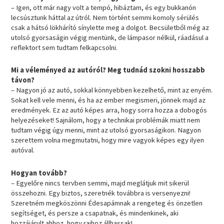
– Igen, ott már nagy volt a tempó, hibáztam, és egy bukkanón
lecsúsztunk háttal az útról. Nem történt semmi komoly sérülés
csak a hátsó lökhárító sínylette meg a dolgot. Becsületből még az
utolsó gyorsaságin végig mentünk, de lámpasor nélkül, ráadásul a
reflektort sem tudtam felkapcsolni.
Mi a véleményed az autóról? Meg tudnád szokni hosszabb
távon?
– Nagyon jó az autó, sokkal könnyebben kezelhető, mint az enyém.
Sokat kell vele menni, és ha az ember megismeri, jönnek majd az
eredmények. Ez az autó képes arra, hogy sorra hozza a dobogós
helyezéseket! Sajnálom, hogy a technikai problémák miatt nem
tudtam végig úgy menni, mint az utolsó gyorsaságikon. Nagyon
szerettem volna megmutatni, hogy mire vagyok képes egy ilyen
autóval.
Hogyan tovább?
– Egyelőre nincs tervben semmi, majd meglátjuk mit sikerül
összehozni. Egy biztos, szeretnék továbbra is versenyezni!
Szeretném megköszönni Édesapámnak a rengeteg és önzetlen
segítséget, és persze a csapatnak, és mindenkinek, aki
hozzájárult ahhoz, hogy rajhoz állhassak!