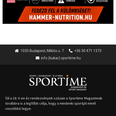
1035 Budapest, Miklós u. 7.
+36 30 471 1373
info (kukac) sportime.hu
Túl a 18. X-en és rendezvények százain a Sportime Magazinnak
továbbra is a legfőbb célja, hogy a mindenki sportját minél
vonzóbbá tegye.