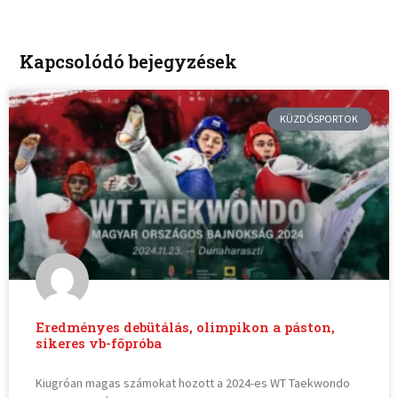
Kapcsolódó bejegyzések
KÜZDŐSPORTOK
Eredményes debütálás, olimpikon a páston,
sikeres vb-főpróba
Kiugróan magas számokat hozott a 2024-es WT Taekwondo