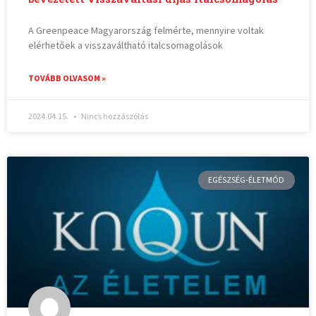
A Greenpeace Magyarország felmérte, mennyire voltak
elérhetőek a visszaváltható italcsomagolások
TOVÁBB OLVASOM »
2024.04.15.
Nincs hozzászólás
EGÉSZSÉG-ÉLETMÓD