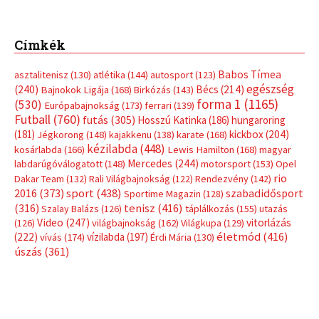
Címkék
Babos Tímea
asztalitenisz
(130)
atlétika
(144)
autosport
(123)
egészség
(240)
Bécs
(214)
Bajnokok Ligája
(168)
Birkózás
(143)
forma 1
(1165)
(530)
Európabajnokság
(173)
ferrari
(139)
Futball
(760)
futás
(305)
Hosszú Katinka
(186)
hungaroring
(181)
kickbox
(204)
Jégkorong
(148)
kajakkenu
(138)
karate
(168)
kézilabda
(448)
kosárlabda
(166)
Lewis Hamilton
(168)
magyar
Mercedes
(244)
labdarúgóválogatott
(148)
motorsport
(153)
Opel
rio
Dakar Team
(132)
Rali Világbajnokság
(122)
Rendezvény
(142)
sport
(438)
2016
(373)
szabadidősport
Sportime Magazin
(128)
(316)
tenisz
(416)
Szalay Balázs
(126)
táplálkozás
(155)
utazás
Video
(247)
vitorlázás
(126)
világbajnokság
(162)
Világkupa
(129)
életmód
(416)
(222)
vívás
(174)
vízilabda
(197)
Érdi Mária
(130)
úszás
(361)