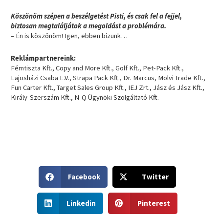
Köszönöm szépen a beszélgetést Pisti, és csak fel a fejjel,
biztosan megtaláljátok a megoldást a problémára.
– Én is köszönöm! Igen, ebben bízunk…
Reklámpartnereink:
Fémtiszta Kft., Copy and More Kft., Golf Kft., Pet-Pack Kft.,
Lajosházi Csaba E.V., Strapa Pack Kft., Dr. Marcus, Molvi Trade Kft.,
Fun Carter Kft., Target Sales Group Kft., IEJ Zrt., Jász és Jász Kft.,
Király-Szerszám Kft., N-Q Ügynöki Szolgáltató Kft.
S
S
Facebook
Twitter
h
h
a
a
S
S
r
r
Linkedin
Pinterest
h
h
e
e
a
a