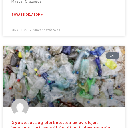
Magyar Országos
TOVÁBB OLVASOM »
2024.11.25.
Nincs hozzászólás
CSR
Gyakorlatilag elérhetetlen az év elején
bevezetett visszaváltási díjas italcsomagolás