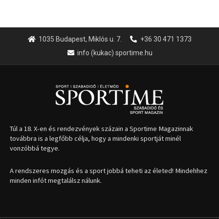
1035 Budapest, Miklós u. 7.
+36 30 471 1373
info (kukac) sportime.hu
Túl a 18. X-en és rendezvények százain a Sportime Magazinnak
továbbra is a legfőbb célja, hogy a mindenki sportját minél
vonzóbbá tegye.
A rendszeres mozgás és a sport jobbá teheti az életed! Mindehhez
minden infót megtalálsz nálunk.