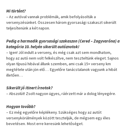
Mi történt?
– Az autóval vannak problémák, amik befolyásolták a
versenyzésünket. Összesen három gyorsasági szakaszt sikerült
teljesítenünk a két napon.
Pedig a harmadik gyorsasági szakaszon (Cered – Zagyvaróna) a
kategória 10. helyén sikerült autóznotok!
– Igen! Jól indult a verseny, és még csak azt sem mondhatom,
hogy az autó nem volt felkészítve, nem teszteltünk eleget. Sajnos
olyan típusú hibával állunk szemben, ami csak 15+ verseny km
megtétele után jön elő… Egyelőre tanácstalanok vagyunk a hibát
illetően…
Sikerült jó itinert írnotok?
– Abszolút! Zsolt nagyon ügyes, ráérzett már a dolog lényegére.
Hogyan tovább?
– Ez még egyelőre képlékeny. Szükséges hogy az autót
versenykörülmények között teszteljük, de mégsem egy éles
bevetésen. Most erre keresünk lehetőséget.