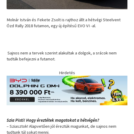
Molnár István és Fekete Zsolt is rajthoz állt a hétvégi Steelvent
Ózd Rally 2018 futamon, egy új építésű EVO VI -al.
Sajnos nem a tervek szerint alakultak a dolgok, a srácok nem
tudták befejezni a futamot.
Hirdetés
Szia Pisti! Hogy éreztétek magatokat a hétvégén?
– Sziasztok! Alapvetően jól éreztük magunkat, de sajnos nem
tudtunk túl sokat menni.