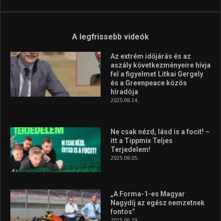
A legfrissebb videók
Az extrém időjárás és az
aszály következményeire hívja
fel a figyelmet Litkai Gergely
és a Greenpeace közös
híradója
2025.08.14.
Ne csak nézd, lásd is a focit! –
itt a Tippmix Teljes
Terjedelem!
2025.08.05.
„A Forma-1-es Magyar
Nagydíj az egész nemzetnek
fontos”
2025.06.19.