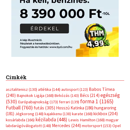
Címkék
Babos Tímea
asztalitenisz
(130)
atlétika
(144)
autosport
(123)
egészség
(240)
Bécs
(214)
Bajnokok Ligája
(168)
Birkózás
(143)
forma 1
(1165)
(530)
Európabajnokság
(173)
ferrari
(139)
Futball
(760)
futás
(305)
Hosszú Katinka
(186)
hungaroring
(181)
kickbox
(204)
Jégkorong
(148)
kajakkenu
(138)
karate
(168)
kézilabda
(448)
kosárlabda
(166)
Lewis Hamilton
(168)
magyar
Mercedes
(244)
labdarúgóválogatott
(148)
motorsport
(153)
Opel