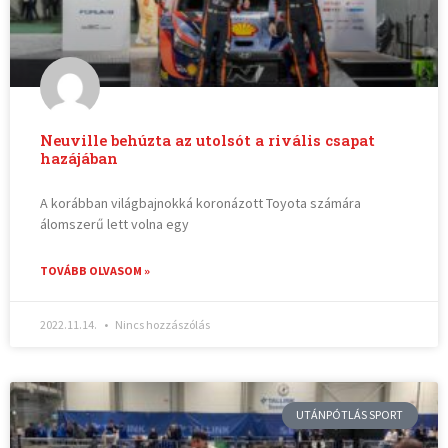
Neuville behúzta az utolsót a rivális csapat
hazájában
A korábban világbajnokká koronázott Toyota számára
álomszerű lett volna egy
TOVÁBB OLVASOM »
2022.11.14.
Nincs hozzászólás
UTÁNPÓTLÁS SPORT