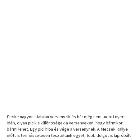
Ferike nagyon stabilan versenyzik és bár még nem tudott nyerni
idén, olyan picik a különbségek a versenyeken, hogy bármikor
bármi lehet. Egy pici hiba és vége a versenynek. A Mecsek Rallye
előtt is természetesen teszteltünk egyet, több dolgot is kipróbált