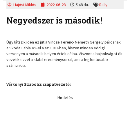
Hajósi Miklós
2022-06-28
5:48 du.
Rally
Negyedszer is második!
Úgy látszik idén ez jut a Vincze Ferenc-Németh Gergely párosnak
a Skoda Fabia R5-el a az ORB-ben, hiszen minden eddigi
versenyen a második helyen értek célba. Viszont a bajnokságot ők
vezetik ezzel a stabil eredménysorral, ami a legfontosabb
számunkra.
Várkonyi Szabolcs csapatvezető:
Hirdetés