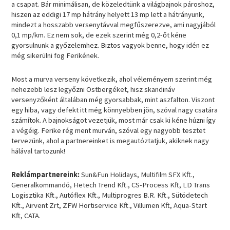
a csapat. Bár minimálisan, de közeledtünk a világbajnok pároshoz,
hiszen az eddigi 17 mp hátrány helyett 13 mp lett a hátrányunk,
mindezt a hosszabb versenytávval megfűszerezve, ami nagyjából
0,1 mp/km. Ez nem sok, de ezek szerint még 0,2-őt kéne
gyorsulnunk a győzelemhez. Biztos vagyok benne, hogy idén ez
még sikerülni fog Ferikének.
Most a murva verseny következik, ahol véleményem szerint még
nehezebb lesz legyőzni Ostbergéket, hisz skandináv
versenyzőként általában még gyorsabbak, mint aszfalton. Viszont
egy hiba, vagy defekt itt még könnyebben jön, szóval nagy csatára
számítok. A bajnokságot vezetjük, most már csak ki kéne húzni így
a végéig. Ferike rég ment murván, szóval egy nagyobb tesztet
tervezünk, ahol a partnereinket is megautóztatjuk, akiknek nagy
hálával tartozunk!
Reklámpartnereink:
Sun&Fun Holidays, Multifilm SFX Kft.,
Generalkommandó, Hetech Trend Kft., CS-Process Kft, LD Trans
Logisztika Kft., Autóflex Kft., Multiprogres B.R. Kft., Sütödetech
Kft., Airvent Zrt, ZFW Hortiservice Kft., Villumen Kft, Aqua-Start
Kft, CATA.