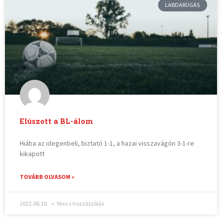
LABDARÚGÁS
Elúszott a BL-álom
Hiába az idegenbeli, biztató 1-1, a hazai visszavágón 3-1-re
kikapott
TOVÁBB OLVASOM »
2022.08.10.
Nincs hozzászólás