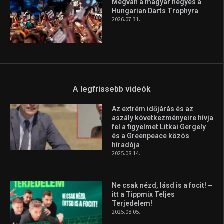
Megvan a magyar négyes a
Hungarian Darts Trophyra
2026.07.31.
A legfrissebb videók
Az extrém időjárás és az
aszály következményeire hívja
fel a figyelmet Litkai Gergely
és a Greenpeace közös
híradója
2025.08.14.
Ne csak nézd, lásd is a focit! –
itt a Tippmix Teljes
Terjedelem!
2025.08.05.