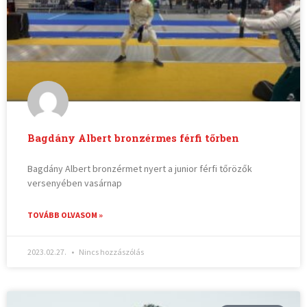
Bagdány Albert bronzérmes férfi tőrben
Bagdány Albert bronzérmet nyert a junior férfi tőrözők
versenyében vasárnap
TOVÁBB OLVASOM »
2023.02.27.
Nincs hozzászólás