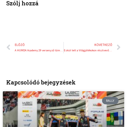
Szólj hozzá
n
s
t
Előző
K
ELŐZŐ
KÖVETKEZŐ
A HUMDA Academy 29 versenyző támogatásával indul el
Esküt tett a Világjátékokon résztvevő magyar csapat
Kapcsolódó bejegyzések
RALLY