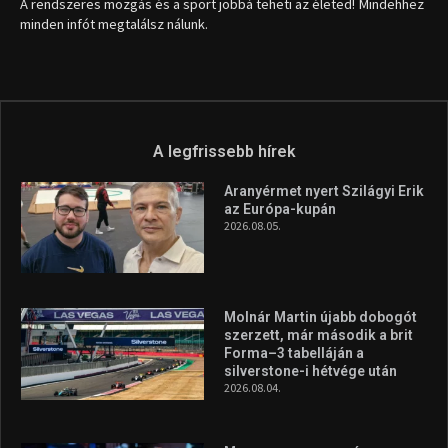
A rendszeres mozgás és a sport jobbá teheti az életed! Mindehhez
minden infót megtalálsz nálunk.
A legfrissebb hírek
Aranyérmet nyert Szilágyi Erik
az Európa-kupán
2026.08.05.
Molnár Martin újabb dobogót
szerzett, már második a brit
Forma–3 tabelláján a
silverstone-i hétvége után
2026.08.04.