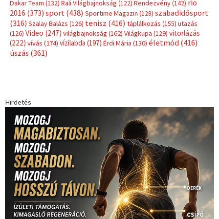
rio
Dakar Team
(132)
Rali Világbajnokság
(122)
Rendezvény
(142)
sport
(438)
2016
(373)
szabadidősport
Sportime Magazin
(128)
(316)
tenisz
(416)
Szalay Balázs
(126)
táplálkozás
(155)
utazás
Video
(247)
vitorlázás
(126)
világbajnokság
(162)
Világkupa
(129)
életmód
(416)
(222)
vívás
(174)
vízilabda
(197)
Érdi Mária
(130)
úszás
(361)
Hirdetés