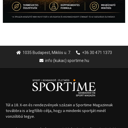
1035 Budapest, Miklós u. 7.
+36 30 471 1373
info (kukac) sportime.hu
Túl a 18. X-en és rendezvények százain a Sportime Magazinnak
továbbra is a legfőbb célja, hogy a mindenki sportját minél
vonzóbbá tegye.