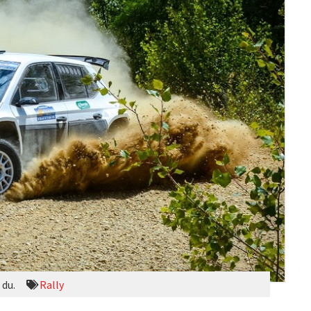
 du.
Rally