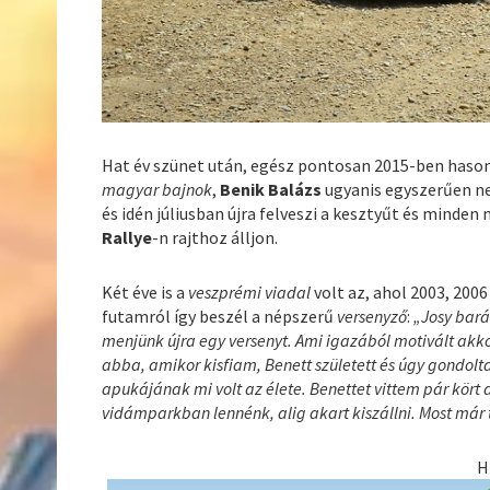
Hat év szünet után, egész pontosan 2015-ben hason
magyar bajnok
,
Benik Balázs
ugyanis egyszerűen ne
és idén júliusban újra felveszi a kesztyűt és minde
Rallye
-n rajthoz álljon.
Két éve is a
veszprémi viadal
volt az, ahol 2003, 2006
futamról így beszél a népszerű
versenyző
:
„Josy bar
menjünk újra egy versenyt. Ami igazából motivált akko
abba, amikor kisfiam, Benett született és úgy gondol
apukájának mi volt az élete. Benettet vittem pár kört 
vidámparkban lennénk, alig akart kiszállni. Most már t
H