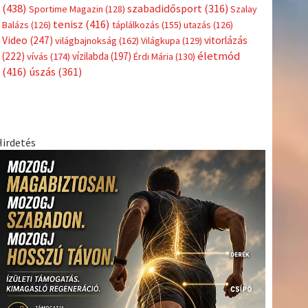
Címkék
Babos
asztalitenisz
(130)
atlétika
(144)
autosport
(123)
Tímea
(240)
Bécs
(214)
Bajnokok Ligája
(168)
Birkózás
(143)
egészség
(530)
Európabajnokság
(173)
ferrari
(139)
forma 1
(1165)
Futball
(760)
futás
(305)
Hosszú
Katinka
(186)
hungaroring
(181)
Jégkorong
(148)
kajakkenu
kézilabda
kickbox
(204)
(138)
karate
(168)
kosárlabda
(166)
(448)
Lewis Hamilton
(168)
magyar labdarúgóválogatott
(148)
Mercedes
(244)
motorsport
(153)
Opel Dakar Team
(132)
Rali
sport
rio 2016
(373)
Világbajnokság
(122)
Rendezvény
(142)
(438)
szabadidősport
(316)
Sportime Magazin
(128)
Szalay
tenisz
(416)
Balázs
(126)
táplálkozás
(155)
utazás
(126)
Video
(247)
vitorlázás
világbajnokság
(162)
Világkupa
(129)
életmód
(222)
vívás
(174)
vízilabda
(197)
Érdi Mária
(130)