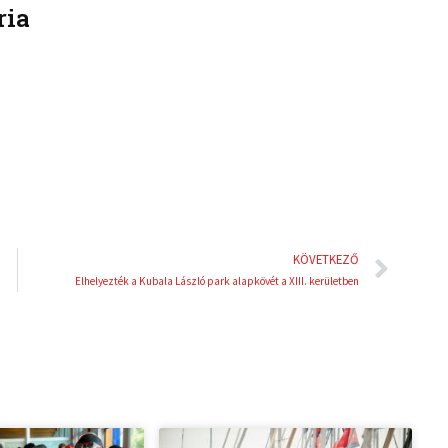
ria
k
t
e
e
d
r
i
e
n
s
t
Köve
KÖVETKEZŐ
Elhelyezték a Kubala László park alapkövét a XIII. kerületben