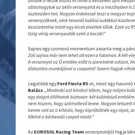
álltunk a nézők között és mind a kettőnket újra elkapot
abbahagytuk az aktív versenyzést és a mezőnyben is 
ösztönzően hat. Nagyon érdekessé teszi a magyar baj
versenyzőknek, akik hasonló tudású autókkal küzdene
beszüntetése miatt egy kicsit elvettek tőlük. Ezek az
Izzig vérig versenyautók ezek a kocsik!”
Sajnos egy szomorú momentum zavarta meg a páros
Zoli sajnos már nem lehet ott ezen a futamon. A hét elej
A versennyel az Ő emléke előtt is szeretnénk adózni, h
áldozatos munkájával a csapatot! Sosem fogjuk elfelej
Legutóbb egy
Ford Fiesta R5
-el, most egy hasonló
Balázs
.
„Mindenki azt kérdezi tőlem, hogy milyen külö
egy dolgot állíthatok biztosan: két különböző emblém
nem hiszem, hogy számottevő lenne. Nagyon tetszett 
benne volt az a kihívás, hogy kipróbálnék egy olyat,
főként a bérbeadó csapat miatt.”
Az
EUROSOL Racing Team
versenyautóját
fogja bér