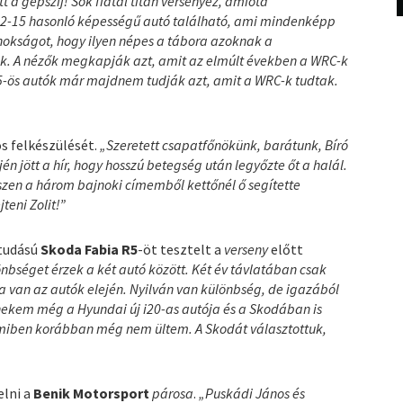
t a gépszíj! Sok fiatal titán versenyez, amióta
12-15 hasonló képességű autó található, ami mindenképp
nokságot, hogy ilyen népes a tábora azoknak a
k. A nézők megkapják azt, amit az elmúlt években a WRC-k
 R5-ös autók már majdnem tudják azt, amit a WRC-k tudtak.
 felkészülését.
„Szeretett csapatfőnökünk, barátunk, Bíró
én jött a hír, hogy hosszú betegség után legyőzte őt a halál.
iszen a három bajnoki címemből kettőnél ő segítette
teni Zolit!”
 tudású
Skoda Fabia R5
-öt tesztelt a
verseny
előtt
nbséget érzek a két autó között. Két év távlatában csak
a van az autók elején. Nyilván van különbség, de igazából
nekem még a Hyundai új i20-as autója és a Skodában is
 amiben korábban még nem ültem. A Skodát választottuk,
elni a
Benik Motorsport
párosa
.
„Puskádi János és