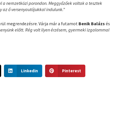
al a nemzetközi porondon. Meggyőzőek voltak a tesztek
gy az ő versenyautójukkal indulunk.”
kerül megrendezésre. Várja már a futamot
Benik Balázs
és
rsenyünk előtt. Rég volt ilyen érzésem, gyermeki izgalommal
S
S
Linkedin
Pinterest
h
h
a
a
r
r
e
e
o
o
n
n
l
p
i
i
n
n