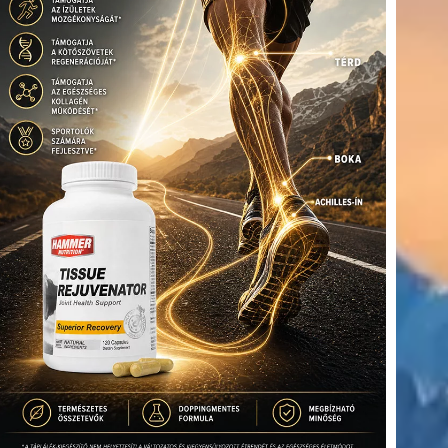
(416)
úszás
(361)
Hirdetés