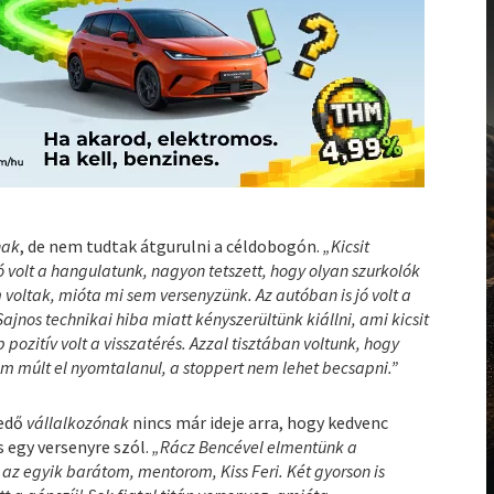
nak
, de nem tudtak átgurulni a céldobogón.
„Kicsit
jó volt a hangulatunk, nagyon tetszett, hogy olyan szurkolók
m voltak, mióta mi sem versenyzünk. Az autóban is jó volt a
jnos technikai hiba miatt kényszerültünk kiállni, ami kicsit
ozitív volt a visszatérés. Azzal tisztában voltunk, hogy
m múlt el nyomtalanul, a stoppert nem lehet becsapni.”
kedő
vállalkozónak
nincs már ideje arra, hogy kedvenc
s egy versenyre szól.
„Rácz Bencével elmentünk a
az egyik barátom, mentorom, Kiss Feri. Két gyorson is