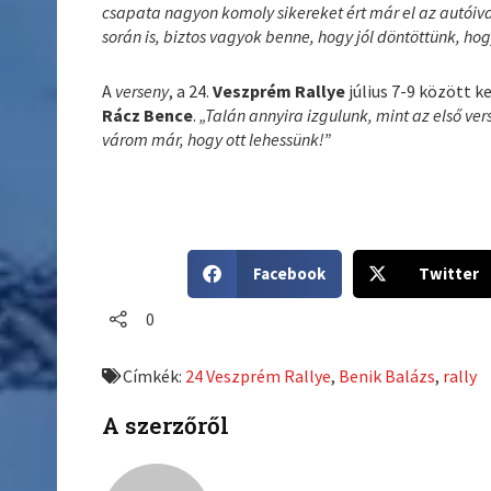
csapata nagyon komoly sikereket ért már el az autóiv
során is, biztos vagyok benne, hogy jól döntöttünk, ho
A
verseny
, a 24.
Veszprém Rallye
július 7-9 között 
Rácz Bence
.
„Talán annyira izgulunk, mint az első ve
várom már, hogy ott lehessünk!”
S
S
Facebook
Twitter
h
h
a
a
0
r
r
e
e
Címkék:
24 Veszprém Rallye
,
Benik Balázs
,
rally
o
o
n
n
A szerzőről
f
t
a
w
c
i