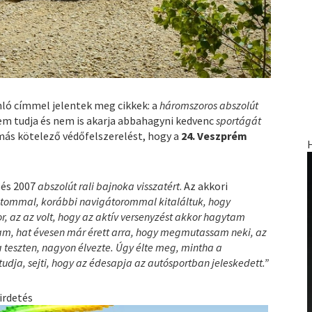
ló címmel jelentek meg cikkek: a
háromszoros abszolút
m tudja és nem is akarja abbahagyni kedvenc
sportágát
n más kötelező védőfelszerelést, hogy a
24. Veszprém
 és 2007
abszolút rali bajnoka
visszatért
. Az akkori
átommal, korábbi navigátorommal kitaláltuk, hogy
r, az az volt, hogy az aktív versenyzést akkor hagytam
tam, hat évesen már érett arra, hogy megmutassam neki, az
a teszten, nagyon élvezte. Úgy élte meg, mintha a
udja, sejti, hogy az édesapja az autósportban jeleskedett.”
irdetés