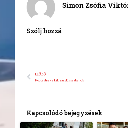
Simon Zsófia Viktó
e
t
b
t
o
e
o
r
k
Szólj hozzá
Előző
ELŐZŐ
Módosulnak a kék zászlós szabályok
Kapcsolódó bejegyzések