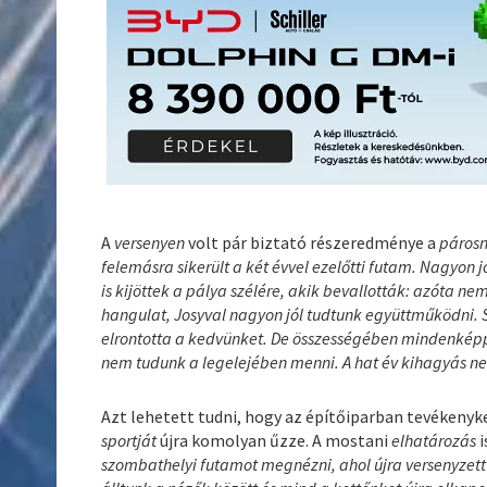
A
versenyen
volt pár biztató részeredménye a
páros
felemásra sikerült a két évvel ezelőtti futam. Nagyon 
is kijöttek a pálya szélére, akik bevallották: azóta ne
hangulat, Josyval nagyon jól tudtunk együttműködni. Sa
elrontotta a kedvünket. De összességében mindenképp p
nem tudunk a legelejében menni. A hat év kihagyás ne
Azt lehetett tudni, hogy az építőiparban tevékeny
sportját
újra komolyan űzze. A mostani
elhatározás
i
szombathelyi futamot megnézni, ahol újra versenyzett 