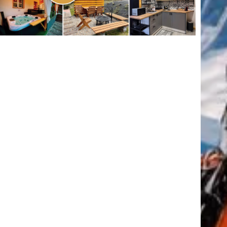
(416)
úszás
(361)
Hirdetés
tkező