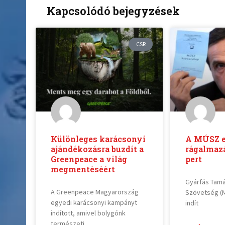
Kapcsolódó bejegyzések
CSR
Különleges karácsonyi
A MÚSZ e
ajándékozásra buzdít a
rágalmazá
Greenpeace a világ
pert
megmentéséért
Gyárfás Tamá
A Greenpeace Magyarország
Szövetség (M
egyedi karácsonyi kampányt
indít
indított, amivel bolygónk
természeti