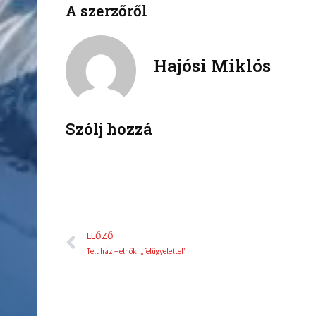
A szerzőről
o
o
n
n
f
t
a
w
Hajósi Miklós
c
i
e
t
b
t
o
e
Szólj hozzá
o
r
k
Előző
ELŐZŐ
Telt ház – elnöki „felügyelettel”