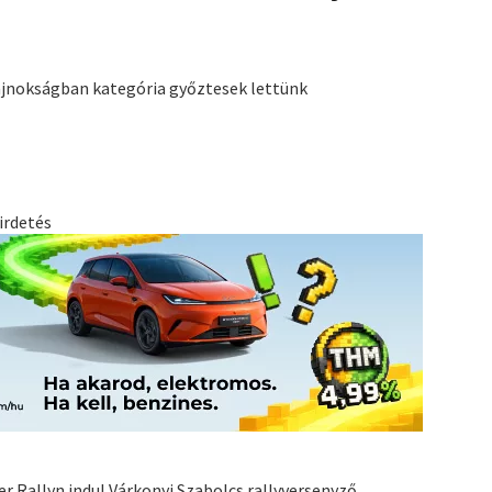
 Bajnokságban kategória győztesek lettünk
irdetés
r Rallyn indul Várkonyi Szabolcs rallyversenyző.