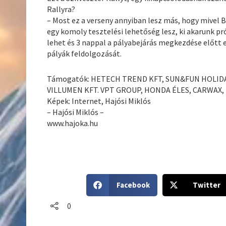
Rallyra?
– Most ez a verseny annyiban lesz más, hogy mivel B
egy komoly tesztelési lehetőség lesz, ki akarunk pró
lehet és 3 nappal a pályabejárás megkezdése előtt
pályák feldolgozását.
Támogatók: HETECH TREND KFT, SUN&FUN HOLIDAY
VILLUMEN KFT. VPT GROUP, HONDA ÉLES, CARWAX, D
Képek: Internet, Hajósi Miklós
– Hajósi Miklós –
www.hajoka.hu
S
S
Facebook
Twitter
h
h
a
a
0
r
r
e
e