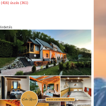
Címkék
Babos
asztalitenisz
(130)
atlétika
(144)
autosport
(123)
Tímea
(240)
Bécs
(214)
Bajnokok Ligája
(168)
Birkózás
(143)
egészség
(530)
Európabajnokság
(173)
ferrari
(139)
forma 1
(1165)
Futball
(760)
futás
(305)
Hosszú
Katinka
(186)
hungaroring
(181)
Jégkorong
(148)
kajakkenu
kézilabda
kickbox
(204)
(138)
karate
(168)
kosárlabda
(166)
(448)
Lewis Hamilton
(168)
magyar labdarúgóválogatott
(148)
Mercedes
(244)
motorsport
(153)
Opel Dakar Team
(132)
Rali
sport
rio 2016
(373)
Világbajnokság
(122)
Rendezvény
(142)
(438)
szabadidősport
(316)
Sportime Magazin
(128)
Szalay
tenisz
(416)
Balázs
(126)
táplálkozás
(155)
utazás
(126)
Video
(247)
vitorlázás
világbajnokság
(162)
Világkupa
(129)
életmód
(222)
vívás
(174)
vízilabda
(197)
Érdi Mária
(130)