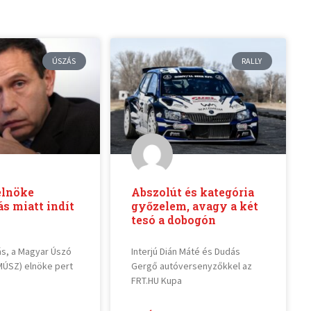
ÚSZÁS
RALLY
lnöke
Abszolút és kategória
s miatt indít
győzelem, avagy a két
tesó a dobogón
s, a Magyar Úszó
Interjú Dián Máté és Dudás
ÚSZ) elnöke pert
Gergő autóversenyzőkkel az
FRT.HU Kupa