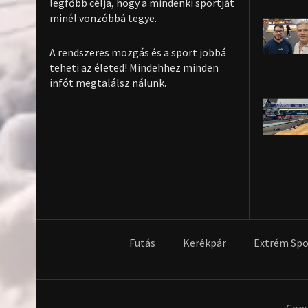
legfőbb célja, hogy a mindenki sportját
minél vonzóbbá tegye.
A rendszeres mozgás és a sport jobbá
teheti az életed! Mindehhez minden
infót megtalálsz nálunk.
Futás
Kerékpár
Extrém Spo