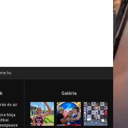
time.hu
ók
Galéria
rás és az
re hívja
Litkai
reenpeace