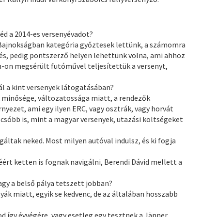
néd a 2014-es versenyévadot?
át Bajnokságban kategória győztesek lettünk, a számomra
rés, pedig pontszerző helyen lehettünk volna, ami ahhoz
n-on megsérült futóművel teljesítettük a versenyt,
vál a kint versenyek látogatásában?
k minősége, változatossága miatt, a rendezők
nyezet, ami egy ilyen ERC, vagy osztrák, vagy horvát
lcsóbb is, mint a magyar versenyek, utazási költségeket
igáltak neked. Most milyen autóval indulsz, és ki fogja
ért ketten is fognak navigálni, Berendi Dávid mellett a
vagy a belső pálya tetszett jobban?
yák miatt, egyik se kedvenc, de az általában hosszabb
od így évvégére, vagy esetleg egy tesztnek a Jänner