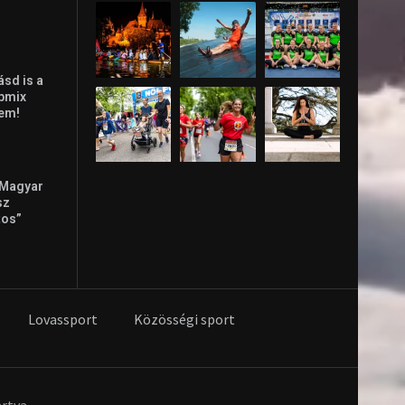
ásd is a
ppmix
lem!
 Magyar
sz
tos”
Lovassport
Közösségi sport