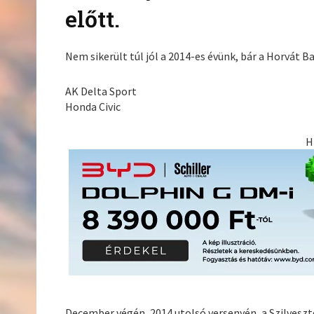
előtt.
Nem sikerült túl jól a 2014-es évünk, bár a Horvát
AK Delta Sport
Honda Civic
H
December végén, 2014 utolsó versenyén, a Szilveszte