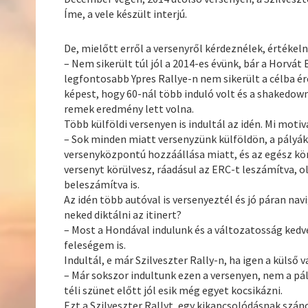
Íme, a vele készült interjú.
De, mielőtt erről a versenyről kérdeznélek, értékel
– Nem sikerült túl jól a 2014-es évünk, bár a Horv
legfontosabb Ypres Rallye-n nem sikerült a célba é
képest, hogy 60-nál több induló volt és a shakedow
remek eredmény lett volna.
Több külföldi versenyen is indultál az idén. Mi moti
– Sok minden miatt versenyzünk külföldön, a pályá
versenyközpontú hozzáállása miatt, és az egész kör
versenyt körülvesz, ráadásul az ERC-t leszámítva, o
beleszámítva is.
Az idén több autóval is versenyeztél és jó páran nav
neked diktálni az itinert?
– Most a Hondával indulunk és a változatosság kedvé
feleségem is.
Indultál, e már Szilveszter Rally-n, ha igen a külső 
– Már sokszor indultunk ezen a versenyen, nem a pál
téli szünet előtt jól esik még egyet kocsikázni.
Ezt a Szilveszter Rallyt, egy kikapcsolódásnak szán