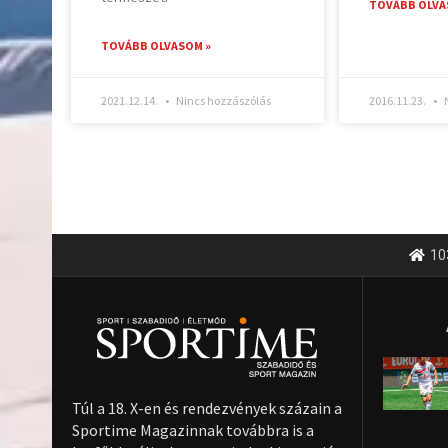
TOVÁBB OLVA
TOVÁBB OLVASOM »
2021.12.14.
Nincs hozzászólás
2016.11.23.
N
10
Túl a 18. X-en és rendezvények százain a
Sportime Magazinnak továbbra is a