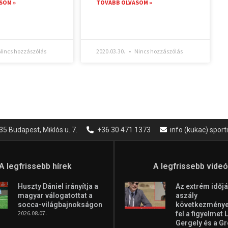
SOM »
TOVÁBB OLVASOM »
incs hozzászólás
2020.03.30.
Nincs hozzászólás
35 Budapest, Miklós u. 7.
+36 30 471 1373
info (kukac) spor
A legfrissebb hírek
A legfrissebb vide
Huszty Dániel irányítja a
Az extrém időjá
magyar válogatottat a
aszály
socca-világbajnokságon
következményei
2026.08.07.
fel a figyelmet 
Gergely és a G