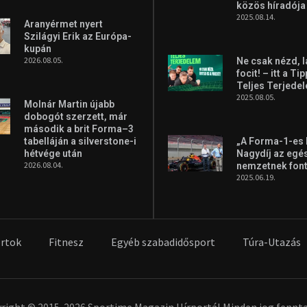
közös híradója
2025.08.14.
Aranyérmet nyert
Szilágyi Erik az Európa-
kupán
2026.08.05.
Ne csak nézd, l
focit! – itt a Ti
Teljes Terjede
2025.08.05.
Molnár Martin újabb
dobogót szerzett, már
második a brit Forma–3
tabelláján a silverstone-i
„A Forma-1-es
hétvége után
Nagydíj az egé
2026.08.04.
nemzetnek fon
2025.06.19.
rtok
Fitnesz
Egyéb szabadidősport
Túra-Utazás