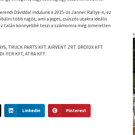
erendi Dáviddal indulunk a 2015-ös Jänner Rallye-n, ez
bálni több rugót, ami a jeges, csúszós utakra ideális
 ez talán könnyebbé teszi a számomra még ismeretlen
S, TRUCK PARTS KFT. AIRVENT ZRT. DROIDX KFT.
I-FER KFT, ATRA KFT.
S
S
Linkedin
Pinterest
h
h
a
a
r
r
e
e