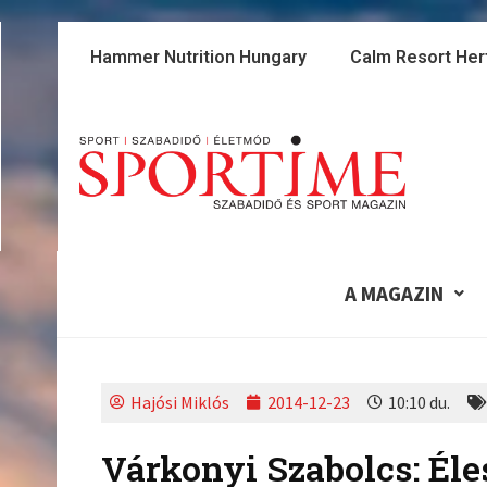
Skip
to
Hammer Nutrition Hungary
Calm Resort Her
content
A MAGAZIN
Hajósi Miklós
2014-12-23
10:10 du.
Várkonyi Szabolcs: Éles