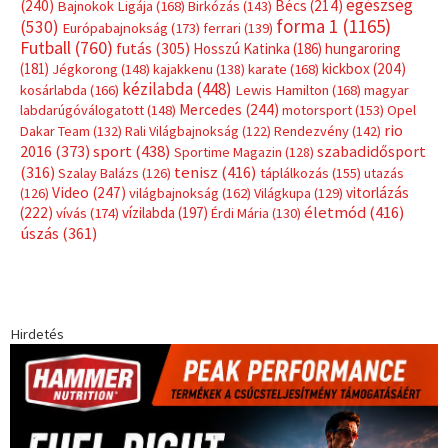
Címkék
Babos Tímea
asztalitenisz
(130)
atlétika
(144)
autosport
(123)
egészség
(240)
Bécs
(214)
Bajnokok Ligája
(168)
Birkózás
(143)
forma 1
(1165)
(530)
Európabajnokság
(173)
ferrari
(139)
Futball
(760)
futás
(305)
Hosszú Katinka
(186)
hungaroring
(181)
kickbox
(204)
Jégkorong
(148)
kajakkenu
(138)
karate
(168)
kézilabda
(448)
kosárlabda
(166)
Lewis Hamilton
(168)
magyar
Mercedes
(244)
labdarúgóválogatott
(148)
motorsport
(153)
Opel
rio
Dakar Team
(132)
Rali Világbajnokság
(122)
Rendezvény
(142)
sport
(438)
2016
(373)
szabadidősport
Sportime Magazin
(128)
(316)
tenisz
(416)
Szalay Balázs
(126)
táplálkozás
(155)
utazás