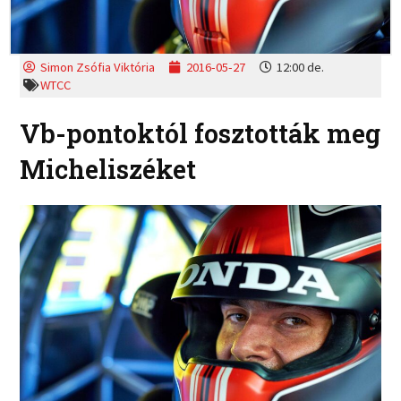
Simon Zsófia Viktória
2016-05-27
12:00 de.
WTCC
Vb-pontoktól fosztották meg
Micheliszéket