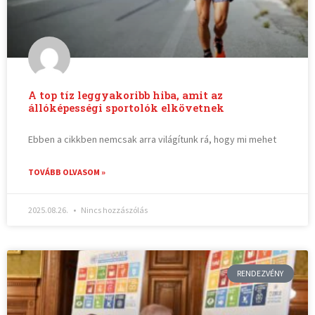
A top tíz leggyakoribb hiba, amit az
állóképességi sportolók elkövetnek
Ebben a cikkben nemcsak arra világítunk rá, hogy mi mehet
TOVÁBB OLVASOM »
2025.08.26.
Nincs hozzászólás
RENDEZVÉNY