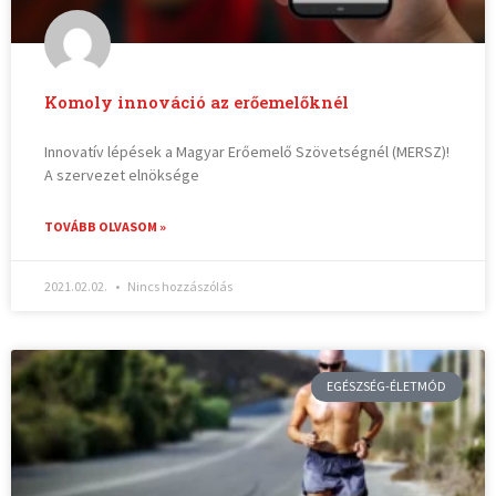
Komoly innováció az erőemelőknél
Innovatív lépések a Magyar Erőemelő Szövetségnél (MERSZ)!
A szervezet elnöksége
TOVÁBB OLVASOM »
2021.02.02.
Nincs hozzászólás
EGÉSZSÉG-ÉLETMÓD