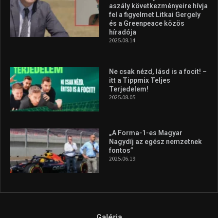
Molnár Martin újabb dobogót
szerzett, már második a brit
Forma–3 tabelláján a
silverstone-i hétvége után
2026.08.04.
A legfrissebb videók
Az extrém időjárás és az
aszály következményeire hívja
fel a figyelmet Litkai Gergely
és a Greenpeace közös
híradója
2025.08.14.
Ne csak nézd, lásd is a focit! –
itt a Tippmix Teljes