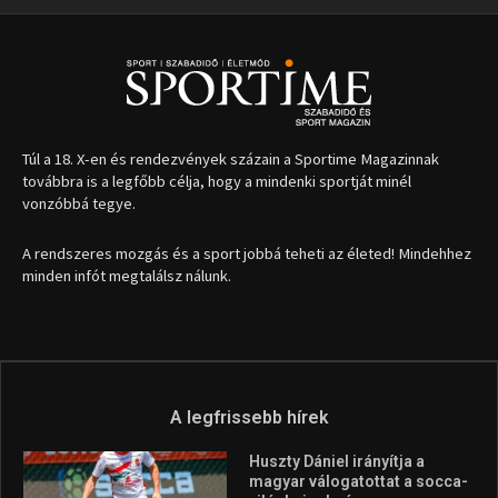
1035 Budapest, Miklós u. 7.
+36 30 471 1373
info (kukac) sportime.hu
Túl a 18. X-en és rendezvények százain a Sportime Magazinnak
továbbra is a legfőbb célja, hogy a mindenki sportját minél