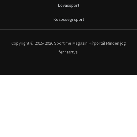
Futás
Kerékpár
Extrém Sportok
Fitnesz
Egyéb szabadidősport
Túra-Utazás
Lovassport
Közösségi sport
Copyright © 2015-2026 Sportime Magazin Hírportál Minden jog
fenntartva.