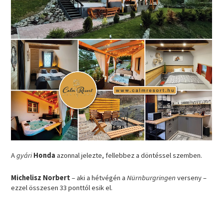
A
gyári
Honda
azonnal jelezte, fellebbez a döntéssel szemben.
Michelisz Norbert
– aki a hétvégén a
Nürnburgringen
verseny –
ezzel összesen 33 ponttól esik el.