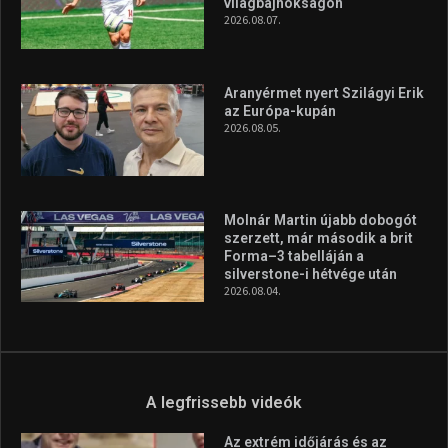
vonzóbbá tegye.
A rendszeres mozgás és a sport jobbá teheti az életed! Mindehhez
minden infót megtalálsz nálunk.
A legfrissebb hírek
Huszty Dániel irányítja a
magyar válogatottat a socca-
világbajnokságon
2026.08.07.
Aranyérmet nyert Szilágyi Erik
az Európa-kupán
2026.08.05.