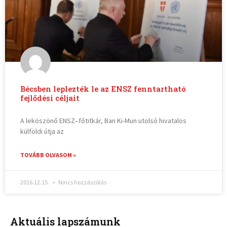
Bécsben leplezték le az ENSZ fenntartható
fejlődési céljait
A leköszönő ENSZ–főtitkár, Ban Ki-Mun utolsó hivatalos
külföldi útja az
TOVÁBB OLVASOM »
2016.12.15.
Nincs hozzászólás
Aktuális lapszámunk