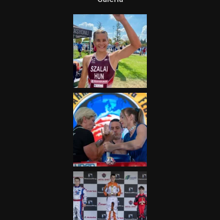
Terjedelem!
2025.08.05.
„A Forma-1-es Magyar
Nagydíj az egész nemzetnek
fontos”
2025.06.19.
Galéria