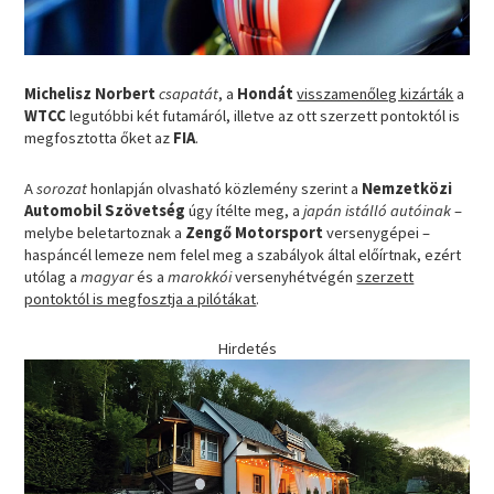
Michelisz Norbert
csapatát
, a
Hondát
visszamenőleg kizárták
a
WTCC
legutóbbi két futamáról, illetve az ott szerzett pontoktól is
megfosztotta őket az
FIA
.
A
sorozat
honlapján olvasható közlemény szerint a
Nemzetközi
Automobil Szövetség
úgy ítélte meg, a
japán istálló autóinak
–
melybe beletartoznak a
Zengő Motorsport
versenygépei –
haspáncél lemeze nem felel meg a szabályok által előírtnak, ezért
utólag a
magyar
és a
marokkói
versenyhétvégén
szerzett
pontoktól is megfosztja a pilótákat
.
Hirdetés