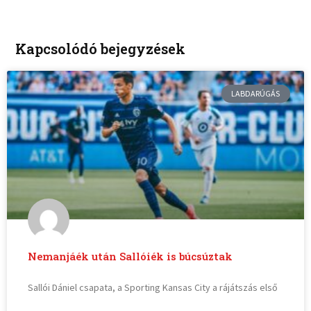
Kapcsolódó bejegyzések
LABDARÚGÁS
Nemanjáék után Sallóiék is búcsúztak
Sallói Dániel csapata, a Sporting Kansas City a rájátszás első