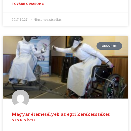
TOVÁBB OLVASOM »
2017.10.27.
Nincs hozzászólás
PARASPORT
Magyar éremesélyek az egri kerekesszékes
vívó vk-n