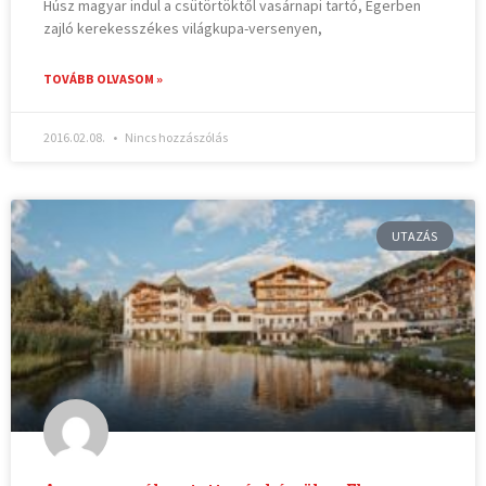
Húsz magyar indul a csütörtöktől vasárnapi tartó, Egerben
zajló kerekesszékes világkupa-versenyen,
TOVÁBB OLVASOM »
2016.02.08.
Nincs hozzászólás
UTAZÁS