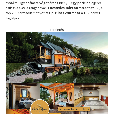
tornától
, így számára véget ért az idény – egy pozíciót lejjebb
csúszva a 49. a rangsorban.
Fucsovics Márton
maradt az 55., a
top 200 harmadik
magyar
tagja,
Piros Zsombor
a 165. helyet
foglalja el.
Hirdetés