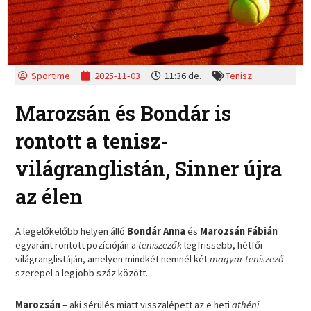
Sportime
2025-11-03
11:36 de.
Tenisz
Marozsán és Bondár is
rontott a tenisz-
világranglistán, Sinner újra
az élen
A legelőkelőbb helyen álló
Bondár Anna
és
Marozsán Fábián
egyaránt rontott pozícióján a
teniszezők
legfrissebb, hétfői
világranglistáján, amelyen mindkét nemnél két
magyar
teniszező
szerepel a legjobb száz között.
Marozsán
– aki sérülés miatt visszalépett az e heti
athéni