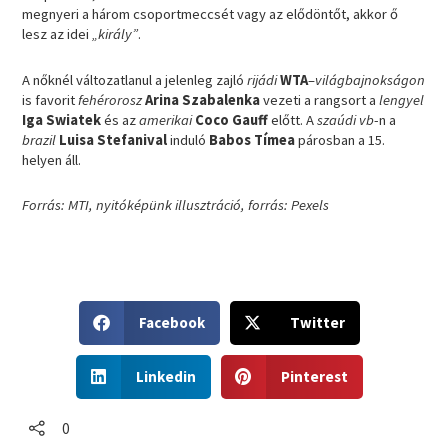
megnyeri a három csoportmeccsét vagy az elődöntőt, akkor ő
lesz az idei
„király”
.
A nőknél változatlanul a jelenleg zajló
rijádi
WTA
–
világbajnokságon
is favorit
fehérorosz
Arina Szabalenka
vezeti a rangsort a
lengyel
Iga Swiatek
és az
amerikai
Coco Gauff
előtt. A
szaúdi vb
-n a
brazil
Luisa Stefanival
induló
Babos Tímea
párosban a 15.
helyen áll.
Forrás: MTI, nyitóképünk illusztráció, forrás: Pexels
S
S
Facebook
Twitter
h
h
a
a
S
S
r
r
Linkedin
Pinterest
h
h
e
e
a
a
o
o
r
r
0
n
n
e
e