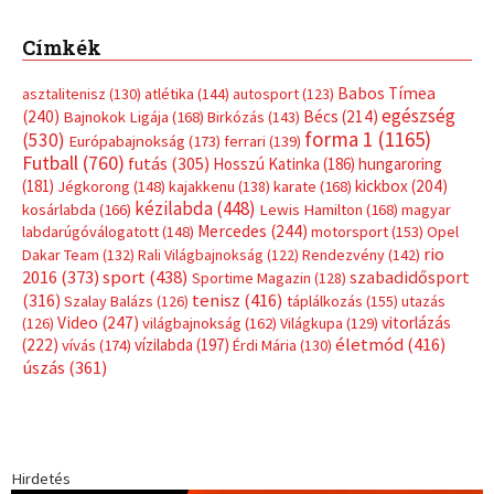
Címkék
Babos Tímea
asztalitenisz
(130)
atlétika
(144)
autosport
(123)
egészség
(240)
Bécs
(214)
Bajnokok Ligája
(168)
Birkózás
(143)
forma 1
(1165)
(530)
Európabajnokság
(173)
ferrari
(139)
Futball
(760)
futás
(305)
Hosszú Katinka
(186)
hungaroring
(181)
kickbox
(204)
Jégkorong
(148)
kajakkenu
(138)
karate
(168)
kézilabda
(448)
kosárlabda
(166)
Lewis Hamilton
(168)
magyar
Mercedes
(244)
labdarúgóválogatott
(148)
motorsport
(153)
Opel
rio
Dakar Team
(132)
Rali Világbajnokság
(122)
Rendezvény
(142)
sport
(438)
2016
(373)
szabadidősport
Sportime Magazin
(128)
(316)
tenisz
(416)
Szalay Balázs
(126)
táplálkozás
(155)
utazás
Video
(247)
vitorlázás
(126)
világbajnokság
(162)
Világkupa
(129)
életmód
(416)
(222)
vívás
(174)
vízilabda
(197)
Érdi Mária
(130)
úszás
(361)
Hirdetés