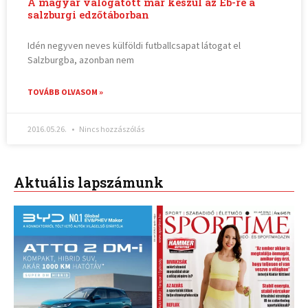
A magyar válogatott már készül az Eb-re a
salzburgi edzőtáborban
Idén negyven neves külföldi futballcsapat látogat el
Salzburgba, azonban nem
TOVÁBB OLVASOM »
2016.05.26.
Nincs hozzászólás
Aktuális lapszámunk