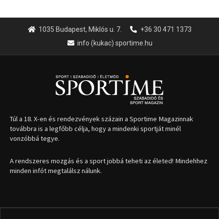
1035 Budapest, Miklós u. 7.
+36 30 471 1373
info (kukac) sportime.hu
Túl a 18. X-en és rendezvények százain a Sportime Magazinnak
továbbra is a legfőbb célja, hogy a mindenki sportját minél
vonzóbbá tegye.
A rendszeres mozgás és a sport jobbá teheti az életed! Mindehhez
minden infót megtalálsz nálunk.