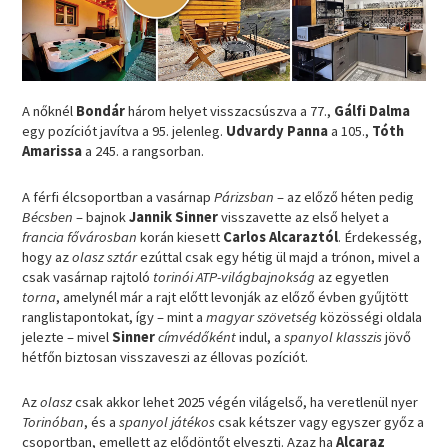
A nőknél
Bondár
három helyet visszacsúszva a 77.,
Gálfi Dalma
egy pozíciót javítva a 95. jelenleg.
Udvardy Panna
a 105.,
Tóth
Amarissa
a 245. a rangsorban.
A férfi élcsoportban a vasárnap
Párizsban
– az előző héten pedig
Bécsben
– bajnok
Jannik Sinner
visszavette az első helyet a
francia fővárosban
korán kiesett
Carlos Alcaraztól
. Érdekesség,
hogy az
olasz sztár
ezúttal csak egy hétig ül majd a trónon, mivel a
csak vasárnap rajtoló
torinói ATP-világbajnokság
az egyetlen
torna
, amelynél már a rajt előtt levonják az előző évben gyűjtött
ranglistapontokat, így – mint a
magyar szövetség
közösségi oldala
jelezte – mivel
Sinner
címvédőként
indul, a
spanyol klasszis
jövő
hétfőn biztosan visszaveszi az éllovas pozíciót.
Az
olasz
csak akkor lehet 2025 végén világelső, ha veretlenül nyer
Torinóban
, és a
spanyol játékos
csak kétszer vagy egyszer győz a
csoportban, emellett az elődöntőt elveszti. Azaz ha
Alcaraz