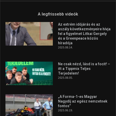
A legfrissebb videók
Az extrém időjárás és az
aszály következményeire hívja
fel a figyelmet Litkai Gergely
és a Greenpeace közös
híradója
2025.08.14.
Ne csak nézd, lásd is a focit! –
itt a Tippmix Teljes
Terjedelem!
2025.08.05.
„A Forma-1-es Magyar
Nagydíj az egész nemzetnek
fontos”
2025.06.19.