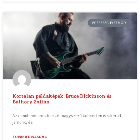
EGÉSZSÉG-ÉLETMÓD
Kortalan példaképek: Bruce Dickinson és
Báthory Zoltán
Az elmúlt hónapokban két nagyszerű koncerten is sikerült
járnunk, és
TOVÁBB OLVASOM »