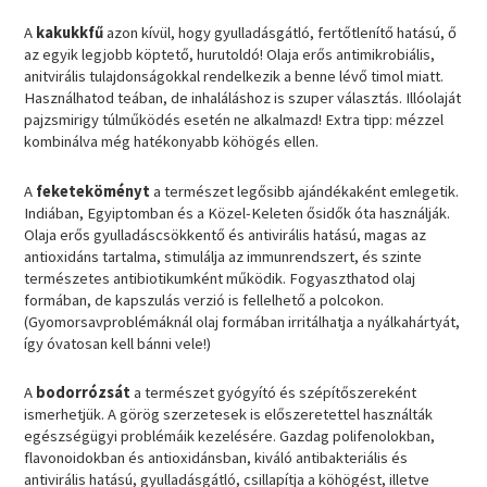
A
kakukkfű
azon kívül, hogy gyulladásgátló, fertőtlenítő hatású, ő
az egyik legjobb köptető, hurutoldó! Olaja erős antimikrobiális,
anitvirális tulajdonságokkal rendelkezik a benne lévő timol miatt.
Használhatod teában, de inhaláláshoz is szuper választás. Illóolaját
pajzsmirigy túlműködés esetén ne alkalmazd! Extra tipp: mézzel
kombinálva még hatékonyabb köhögés ellen.
A
feketeköményt
a természet legősibb ajándékaként emlegetik.
Indiában, Egyiptomban és a Közel-Keleten ősidők óta használják.
Olaja erős gyulladáscsökkentő és antivirális hatású, magas az
antioxidáns tartalma, stimulálja az immunrendszert, és szinte
természetes antibiotikumként működik. Fogyaszthatod olaj
formában, de kapszulás verzió is fellelhető a polcokon.
(Gyomorsavproblémáknál olaj formában irritálhatja a nyálkahártyát,
így óvatosan kell bánni vele!)
A
bodorrózsát
a természet gyógyító és szépítőszereként
ismerhetjük. A görög szerzetesek is előszeretettel használták
egészségügyi problémáik kezelésére. Gazdag polifenolokban,
flavonoidokban és antioxidánsban, kiváló antibakteriális és
antivirális hatású, gyulladásgátló, csillapítja a köhögést, illetve