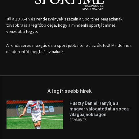
Túl a 18. X-en és rendezvények százain a Sportime Magazinnak
továbbra is a legfőbb célja, hogy a mindenki sportját minél
vonzóbbá tegye.
A rendszeres mozgás és a sport jobbá teheti az életed! Mindehhez
minden infót megtalálsz nálunk.
A legfrissebb hírek
Huszty Dániel irányítja a
magyar válogatottat a socca-
világbajnokságon
2026.08.07.