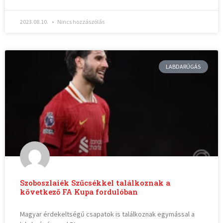
2023.08.10.
Nincs hozzászólás
LABDARÚGÁS
Szoboszlaiék Szűcsékkel találkoznak a
következő FA Kupa fordulóban
Magyar érdekeltségű csapatok is találkoznak egymással a