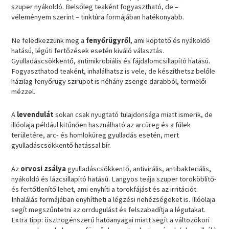
szuper nyákoldó. Belsőleg teaként fogyasztható, de –
véleményem szerint – tinktúra formájában hatékonyabb.
Ne feledkezzünk meg a
fenyőrügyről
, ami köptető és nyákoldó
hatású, légúti fertőzések esetén kiváló választás.
Gyulladáscsökkentő, antimikrobiális és fájdalomcsillapító hatású.
Fogyaszthatod teaként, inhalálhatsz is vele, de készíthetsz belőle
házilag fenyőrügy szirupot is néhány zsenge darabból, termelői
mézzel.
A
levendulát
sokan csak nyugtató tulajdonsága miatt ismerik, de
illóolaja például kitűnően használható az arcüreg és a fülek
területére, arc- és homloküreg gyulladás esetén, mert
gyulladáscsökkentő hatással bír.
Az
orvosi zsálya
gyulladáscsökkentő, antivirális, antibakteriális,
nyákoldó és lázcsillapító hatású. Langyos teája szuper toroköblítő-
és fertőtlenítő lehet, ami enyhíti a torokfájást és az irritációt.
Inhalálás formájában enyhítheti a légzési nehézségeket is. Illóolaja
segít megszűntetni az orrdugulást és felszabadítja a légutakat.
Extra tipp: ösztrogénszerű hatóanyagai miatt segít a változókori