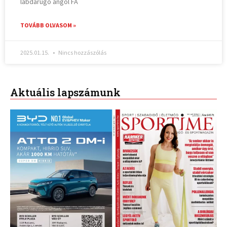
labdarúgó angol FA
TOVÁBB OLVASOM »
2025.01.15.
Nincs hozzászólás
Aktuális lapszámunk