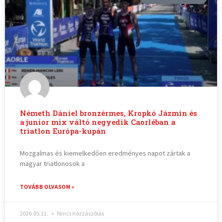
Németh Dániel bronzérmes, Kropkó Jázmin és
a junior mix váltó negyedik Caorléban a
triatlon Európa-kupán
Mozgalmas és kiemelkedően eredményes napot zártak a
magyar triatlonosok a
TOVÁBB OLVASOM »
2026.05.11.
Nincs hozzászólás