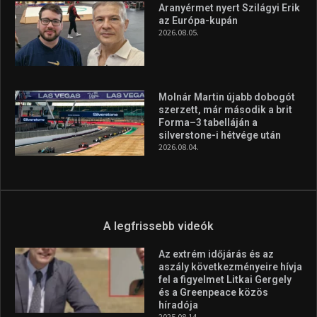
Aranyérmet nyert Szilágyi Erik
az Európa-kupán
2026.08.05.
Molnár Martin újabb dobogót
szerzett, már második a brit
Forma–3 tabelláján a
silverstone-i hétvége után
2026.08.04.
A legfrissebb videók
Az extrém időjárás és az
aszály következményeire hívja
fel a figyelmet Litkai Gergely
és a Greenpeace közös
híradója
2025.08.14.