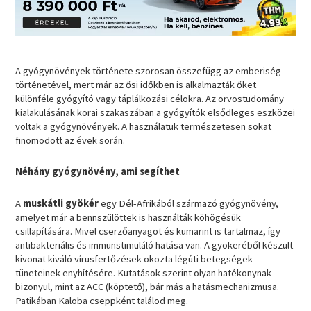
A gyógynövények története szorosan összefügg az emberiség
történetével, mert már az ősi időkben is alkalmazták őket
különféle gyógyító vagy táplálkozási célokra. Az orvostudomány
kialakulásának korai szakaszában a gyógyítók elsődleges eszközei
voltak a gyógynövények. A használatuk természetesen sokat
finomodott az évek során.
Néhány gyógynövény, ami segíthet
A
muskátli gyökér
egy Dél-Afrikából származó gyógynövény,
amelyet már a bennszülöttek is használták köhögésük
csillapítására. Mivel cserzőanyagot és kumarint is tartalmaz, így
antibakteriális és immunstimuláló hatása van. A gyökeréből készült
kivonat kiváló vírusfertőzések okozta légúti betegségek
tüneteinek enyhítésére. Kutatások szerint olyan hatékonynak
bizonyul, mint az ACC (köptető), bár más a hatásmechanizmusa.
Patikában Kaloba cseppként találod meg.