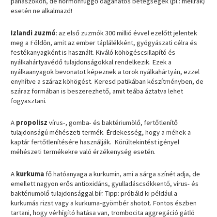
panaszokon, de hormonfüggő daganatos betegségek (pl.: mellrák)
esetén ne alkalmazd!
Izlandi zuzmó
: az első zuzmók 300 millió évvel ezelőtt jelentek
meg a Földön, amit az ember táplálékként, gyógyászati célra és
festékanyagként is használt. Kiváló köhögéscsillapító és
nyálkahártyavédő tulajdonságokkal rendelkezik. Ezek a
nyálkaanyagok bevonatot képeznek a torok nyálkahártyán, ezzel
enyhítve a száraz köhögést. Keresd patikában készítményben, de
száraz formában is beszerezhető, amit teába áztatva lehet
fogyasztani.
A
propolisz
vírus-, gomba- és baktériumölő, fertőtlenítő
tulajdonságú méhészeti termék. Érdekesség, hogy a méhek a
kaptár fertőtlenítésére használják. Körültekintést igényel
méhészeti termékekre való érzékenység esetén.
A
kurkuma
fő hatóanyaga a kurkumin, ami a sárga színét adja, de
emellett nagyon erős antioxidáns, gyulladáscsökkentő, vírus- és
baktériumölő tulajdonsággal bír. Tipp: próbáld ki például a
kurkumás rizst vagy a kurkuma-gyömbér shotot. Fontos észben
tartani, hogy vérhígító hatása van, trombocita aggregáció gátló