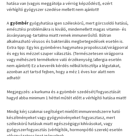
hatása van (vagyis meggátolja a vérrög képződést), ezért
vérhígító gyógyszer szedése mellett nem ajánlott!
A
gyömbér
gyógyhatása igen széleskörű, mert görcsoldó hatású,
emésztési problémákra is kiváló, mindemellett magas vitamin- és
ásványianyag-tartalma miatt remek immunerősítő. Bátran
alkalmazható vírusos és bakteriális megbetegedések esetén is.
Extra tipp: Egy kis gyömbéres hagymatea propolisszal/virágporral
és egy kis mézzel szuper választás. (Természetesen virágporra
vagy méhészeti termékekre való érzékenység/allergia esetén
nem ajánlott) Ez a keverék kérdés nélkül kitisztítja a légutakat,
azonban azt tartsd fejben, hogy a méz 1 éves kor alatt nem
adható!
Megjegyzés: a kurkuma és a gyömbér szedését/fogyasztását
hagyd abba minimum 1 héttel műtét előtt a vérhígító hatása miatt!
Mindig kérj szakmai segítséget mielőtt immunrendszerre ható
készítményeket vagy gyógynövényeket fogyasztasz, mert
széleskörű hatásuk miatt egészségügyi kihívásokat, vagy
gyógyszerfogyasztás (vérhígítók, hormonpótló szerek) esetén
elővigyázatosságot igényelnek.