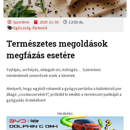
Sportime
2025-11-03
12:03 du.
Egészség-Életmód
Természetes megoldások
megfázás esetére
Fejfájás, orrfolyás, eldugult orr, köhögés… Szerintem
mindenkinek ismerősek ezek a tünetek.
Ahelyett, hogy egyből rohannál a gyógyszertárba a különböző por
állagú „csodaszerekért”, próbáld ki inkább a természet patikáját a
gyógyulás érdekében!
Hirdetés