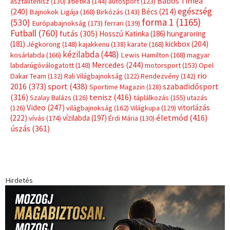
Babos Tímea
asztalitenisz
(130)
atlétika
(144)
autosport
(123)
egészség
(240)
Bécs
(214)
Bajnokok Ligája
(168)
Birkózás
(143)
forma 1
(1165)
(530)
Európabajnokság
(173)
ferrari
(139)
Futball
(760)
futás
(305)
Hosszú Katinka
(186)
hungaroring
(181)
kickbox
(204)
Jégkorong
(148)
kajakkenu
(138)
karate
(168)
kézilabda
(448)
kosárlabda
(166)
Lewis Hamilton
(168)
magyar
Mercedes
(244)
labdarúgóválogatott
(148)
motorsport
(153)
Opel
rio
Dakar Team
(132)
Rali Világbajnokság
(122)
Rendezvény
(142)
sport
(438)
2016
(373)
szabadidősport
Sportime Magazin
(128)
(316)
tenisz
(416)
Szalay Balázs
(126)
táplálkozás
(155)
utazás
Video
(247)
vitorlázás
(126)
világbajnokság
(162)
Világkupa
(129)
életmód
(416)
(222)
vívás
(174)
vízilabda
(197)
Érdi Mária
(130)
úszás
(361)
Hirdetés