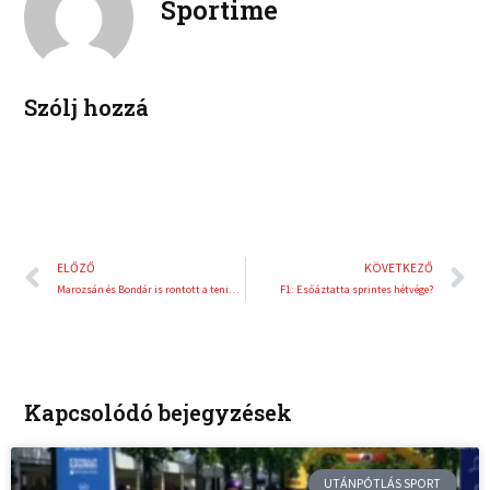
Sportime
k
d
r
i
e
n
s
t
Szólj hozzá
Előző
K
ELŐZŐ
KÖVETKEZŐ
Marozsán és Bondár is rontott a tenisz-világranglistán, Sinner újra az élen
F1: Esőáztatta sprintes hétvége?
Kapcsolódó bejegyzések
UTÁNPÓTLÁS SPORT