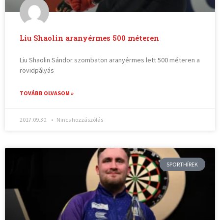
Liu Shaolin aranyérmes 500 méteren
Liu Shaolin Sándor szombaton aranyérmes lett 500 méteren a
rövidpályás
TOVÁBB OLVASOM »
2017.09.30.
Nincs hozzászólás
SPORTHÍREK