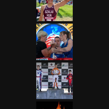
„A Forma-1-es Magyar
Nagydíj az egész nemzetnek
fontos”
2025.06.19.
Galéria