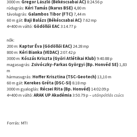
3000 m:
Gregor László (Békéscsabai AC)
8:24.56 p
rúdugrás:
Kéri Tamás (Ikarus BSE)
4,80 m
távolugrás:
Galambos Tibor (FTC)
7,44 m
60 m gát:
Baji Balázs (Békéscsabai AC)
7.62 mp
4×400 m váltó:
Gödöllői EAC
3:14.77 p
nők:
200 m:
Kaptur Éva (Gödöllői EAC)
24.28 mp
800 m:
Kéri Bianka (VEDAC)
2:07.42 p
3000 m:
Kószás Kriszta (Győri Atlétikai Klub)
9:40.88 p
magasugrás:
Zsivóczky-Farkas Györgyi (Bp. Honvéd SE)
1,83
m
hármasugrás:
Hoffer Krisztina (TSC-Geotech)
13,10 m
60 m gát:
Kerekes Gréta (DSC-SI)
8.18 mp
3000 m gyaloglás:
Récsei Rita (Bp. Honvéd)
14:02.09 p
4×400 m váltó:
ARAK UP Akadémia
3:50.79 p –
utánpótlás csúcs
Forrás: MTI