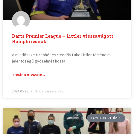
Darts Premier League – Littler visszavágott
Humphriesnak
A mindössze tizenhét esztendős Luke Littler történelmi
jelentőségű győzelmét hozta
TOVÁBB OLVASOM »
2024.05.28.
Nincs hozzászólás
EGYÉB SPORTHÍREK