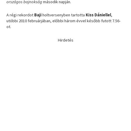
országos bajnokság
második napján.
A régi rekordot
Baji
holtversenyben tartotta
Kiss Dániellel
,
utóbbi 2010 februárjában, előbbi három évvel később futott 7.56-
ot.
Hirdetés