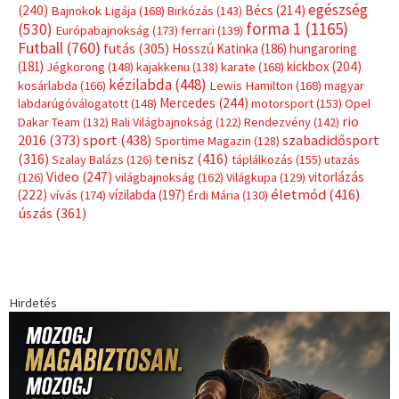
Címkék
Babos Tímea
asztalitenisz
(130)
atlétika
(144)
autosport
(123)
egészség
(240)
Bécs
(214)
Bajnokok Ligája
(168)
Birkózás
(143)
forma 1
(1165)
(530)
Európabajnokság
(173)
ferrari
(139)
Futball
(760)
futás
(305)
Hosszú Katinka
(186)
hungaroring
(181)
kickbox
(204)
Jégkorong
(148)
kajakkenu
(138)
karate
(168)
kézilabda
(448)
kosárlabda
(166)
Lewis Hamilton
(168)
magyar
Mercedes
(244)
labdarúgóválogatott
(148)
motorsport
(153)
Opel
rio
Dakar Team
(132)
Rali Világbajnokság
(122)
Rendezvény
(142)
sport
(438)
2016
(373)
szabadidősport
Sportime Magazin
(128)