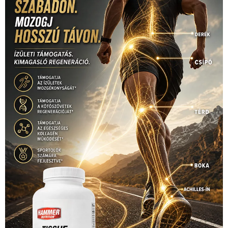
(316)
tenisz
(416)
Szalay Balázs
(126)
táplálkozás
(155)
utazás
Video
(247)
vitorlázás
(126)
világbajnokság
(162)
Világkupa
(129)
életmód
(416)
(222)
vívás
(174)
vízilabda
(197)
Érdi Mária
(130)
úszás
(361)
Hirdetés