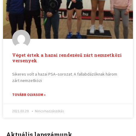
Véget értek a hazai rendezésű zárt nemzetközi
versenyek
Sikeres volt a hazai PSA–sorozat. A fallabdázóknak három
zárt nemzetközi
TOVÁBB OLVASOM »
2021.03.29.
Nincs hozzászólás
Aktuális lapszámunk