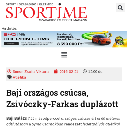
Skip
to
content
Hirdetés
Main
Menu
Simon Zsófia Viktória
2016-02-21
12:00 de.
Atlétika
Baji országos csúcsa,
Zsivóczky-Farkas duplázott
Baji Balázs
7.55 másodperccel
országos csúcsot ért el 60 méteres
gátfutásban
a
Syma Csarnokban
rendezett
fedettpályás atlétikai