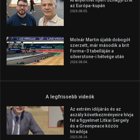
A legfrissebb hírek
Huszty Dániel irányítja a
magyar válogatottat a socca-
világbajnokságon
2026.08.07.
Aranyérmet nyert Szilágyi Erik
az Európa-kupán
2026.08.05.
Molnár Martin újabb dobogót
szerzett, már második a brit
Forma–3 tabelláján a