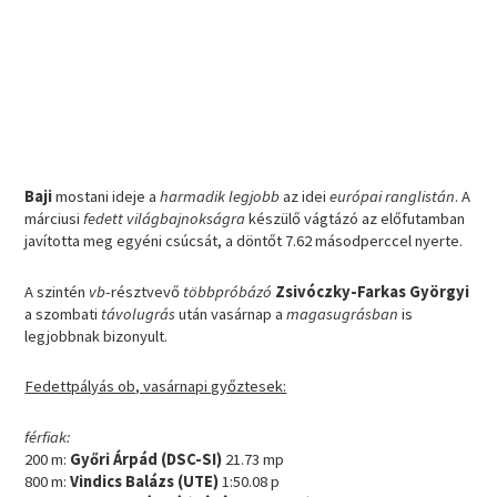
Baji
mostani ideje a
harmadik legjobb
az idei
európai ranglistán
. A
márciusi
fedett világbajnokságra
készülő vágtázó az előfutamban
javította meg egyéni csúcsát, a döntőt 7.62 másodperccel nyerte.
A szintén
vb
-résztvevő
többpróbázó
Zsivóczky-Farkas Györgyi
a szombati
távolugrás
után vasárnap a
magasugrásban
is
legjobbnak bizonyult.
Fedettpályás ob, vasárnapi győztesek:
férfiak:
200 m:
Győri Árpád (DSC-SI)
21.73 mp
800 m:
Vindics Balázs (UTE)
1:50.08 p