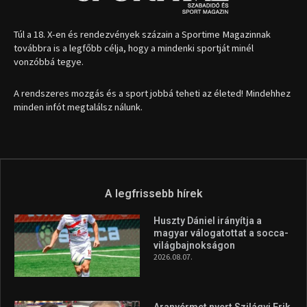
1035 Budapest, Miklós u. 7.
+36 30 471 1373
info (kukac) sportime.hu
Túl a 18. X-en és rendezvények százain a Sportime Magazinnak
továbbra is a legfőbb célja, hogy a mindenki sportját minél
vonzóbbá tegye.
A rendszeres mozgás és a sport jobbá teheti az életed! Mindehhez
minden infót megtalálsz nálunk.