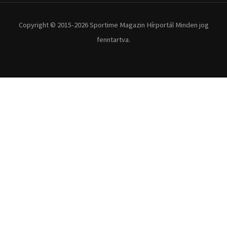
Extrém Sportok
Fitnesz
Egyéb szabadidősport
Túra-Utazás
Lovassport
Közösségi sport
Copyright © 2015-2026 Sportime Magazin Hírportál Minden jog
fenntartva.