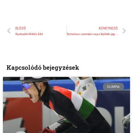
Előző
K
ELŐZŐ
KÖVETKEZŐ
Nyolcadik Miklós Edit
Tartalmas szombati nap a fejlődés jegyében!
Kapcsolódó bejegyzések
OLIMPIA