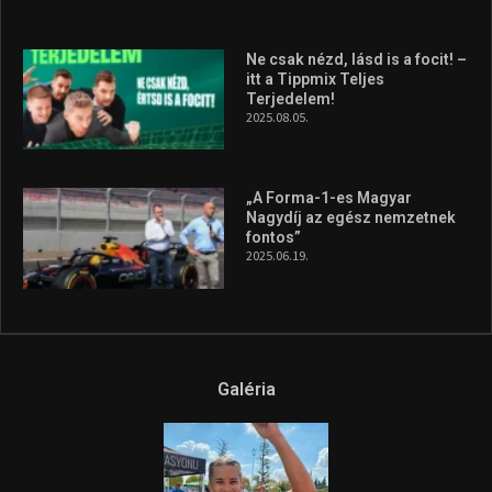
silverstone-i hétvége után
2026.08.04.
A legfrissebb videók
Az extrém időjárás és az
aszály következményeire hívja
fel a figyelmet Litkai Gergely
és a Greenpeace közös
híradója
2025.08.14.
Ne csak nézd, lásd is a focit! –
itt a Tippmix Teljes
Terjedelem!
2025.08.05.