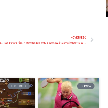
t
Köve
KÖVETKEZŐ
Mindent a fukuokai vb-nek rendel alá Bíró Attila, a női pólóválogatott kapitánya
Schäfer András: „A legfontosabb, hogy a következő tíz év válogatottjában tudjak játszani”
TEREP-RALLY
OLIMPIA