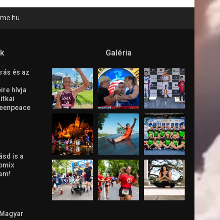
time.hu
ók
Galéria
rás és az
re hívja
Litkai
reenpeace
ásd is a
ppmix
lem!
 Magyar