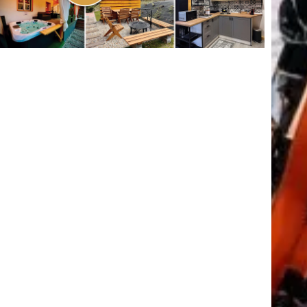
(416)
úszás
(361)
Hirdetés
tkező