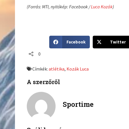
(Forrás: MTI, nyitókép: Facebook /
Luca Kozák
)
S
S
Facebook
Twitter
h
h
a
a
0
r
r
e
e
Címkék:
atlétika
,
Kozák Luca
o
o
n
n
A szerzőről
f
t
a
w
c
i
Sportime
e
t
b
t
o
e
o
r
k