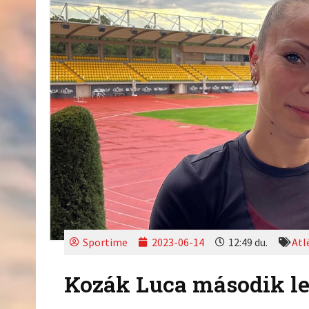
Sportime
2023-06-14
12:49 du.
Atl
Kozák Luca második le