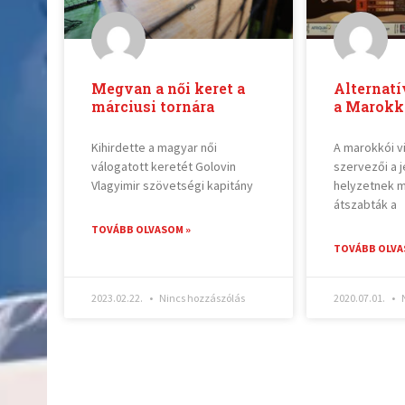
Megvan a női keret a
Alternat
márciusi tornára
a Marokkó
Kihirdette a magyar női
A marokkói v
válogatott keretét Golovin
szervezői a j
Vlagyimir szövetségi kapitány
helyzetnek 
átszabták a
TOVÁBB OLVASOM »
TOVÁBB OLVA
2023.02.22.
Nincs hozzászólás
2020.07.01.
N