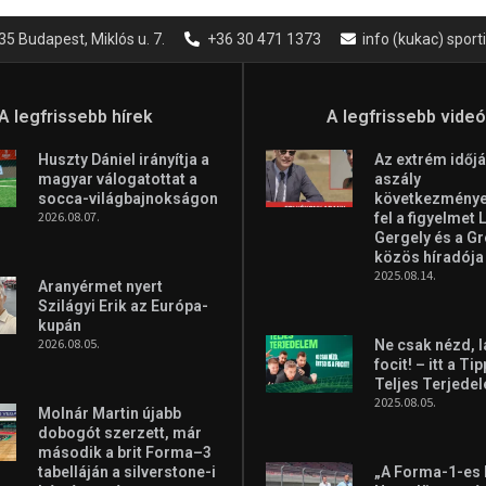
35 Budapest, Miklós u. 7.
+36 30 471 1373
info (kukac) spor
A legfrissebb hírek
A legfrissebb vide
Huszty Dániel irányítja a
Az extrém időjá
magyar válogatottat a
aszály
socca-világbajnokságon
következményei
2026.08.07.
fel a figyelmet 
Gergely és a G
közös híradója
2025.08.14.
Aranyérmet nyert
Szilágyi Erik az Európa-
kupán
2026.08.05.
Ne csak nézd, l
focit! – itt a Ti
Teljes Terjede
2025.08.05.
Molnár Martin újabb
dobogót szerzett, már
második a brit Forma–3
tabelláján a silverstone-i
„A Forma-1-es