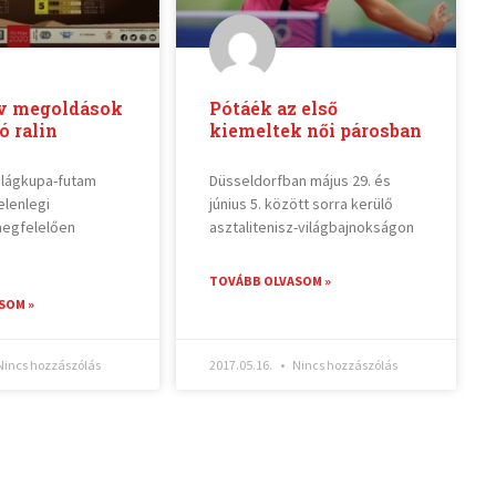
ív megoldások
Pótáék az első
 ralin
kiemeltek női párosban
ilágkupa-futam
Düsseldorfban május 29. és
elenlegi
június 5. között sorra kerülő
megfelelően
asztalitenisz-világbajnokságon
TOVÁBB OLVASOM »
SOM »
incs hozzászólás
2017.05.16.
Nincs hozzászólás