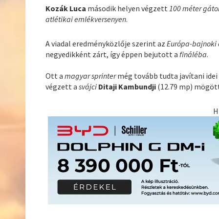
Kozák Luca
második helyen végzett
100 méter gáto
atlétikai emlékversenyen
.
A viadal eredményközlője szerint az
Európa-bajnoki 
negyedikként zárt, így éppen bejutott a
fináléba
.
Ott a
magyar sprinter
még tovább tudta javítani idei
végzett a
svájci
Ditaji Kambundji
(12.79 mp) mögött
H