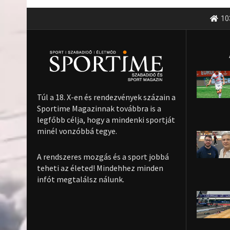
10
Túl a 18. X-en és rendezvények százain a
Sportime Magazinnak továbbra is a
legfőbb célja, hogy a mindenki sportját
minél vonzóbbá tegye.
A rendszeres mozgás és a sport jobbá
teheti az életed! Mindehhez minden
infót megtalálsz nálunk.