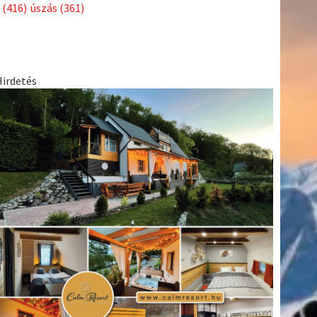
Címkék
Babos
asztalitenisz
(130)
atlétika
(144)
autosport
(123)
Tímea
(240)
Bécs
(214)
Bajnokok Ligája
(168)
Birkózás
(143)
egészség
(530)
Európabajnokság
(173)
ferrari
(139)
forma 1
(1165)
Futball
(760)
futás
(305)
Hosszú
Katinka
(186)
hungaroring
(181)
Jégkorong
(148)
kajakkenu
kézilabda
kickbox
(204)
(138)
karate
(168)
kosárlabda
(166)
(448)
Lewis Hamilton
(168)
magyar labdarúgóválogatott
(148)
Mercedes
(244)
motorsport
(153)
Opel Dakar Team
(132)
Rali
sport
rio 2016
(373)
Világbajnokság
(122)
Rendezvény
(142)
(438)
szabadidősport
(316)
Sportime Magazin
(128)
Szalay
tenisz
(416)
Balázs
(126)
táplálkozás
(155)
utazás
(126)
Video
(247)
vitorlázás
világbajnokság
(162)
Világkupa
(129)
életmód
(222)
vívás
(174)
vízilabda
(197)
Érdi Mária
(130)