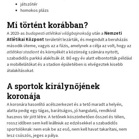
játszótér
homokos plázs
Mi történt korábban?
A 2023-as
budapesti atlétikai világbajnokság
után a
Nemzeti
Atlétikai Központ
területét lezárták, és megindult a beruházás
második üteme, vagyis az a fázis, amelynek a célja az volt, hogy az
atlétikai stadiont
és környékét a közönség számára nyitott,
szabadidős parkká alakítsák át. Bő egy év alatt elbontották például
a mobillelátókat és a stadion épületében is elvégeztek kisebb
átalakításokat.
A sportok királynőjének
koronája
A koronára hasonlító acélszerkezet és a tető maradt a helyén,
alatta pedig egy tágas, barátságos, jó hangulatú, rendkívül
hasznos tér jött létre. A tetőnek köszönhetően ősszel és télen,
rossz időben sem kell leállniuk az edzésekkel a szabadidős
sportolóknak: nem esik be az eső, nem kell havat takarítani, nem
lesz csúszós, jeges a pálya.