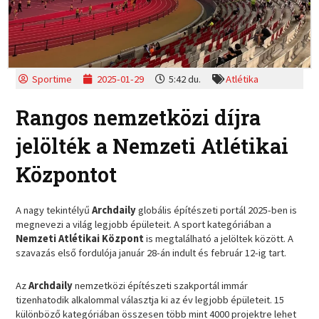
Sportime
2025-01-29
5:42 du.
Atlétika
Rangos nemzetközi díjra
jelölték a Nemzeti Atlétikai
Központot
A nagy tekintélyű
Archdaily
globális építészeti portál 2025-ben is
megnevezi a világ legjobb épületeit. A sport kategóriában a
Nemzeti Atlétikai Központ
is megtalálható a jelöltek között. A
szavazás első fordulója január 28-án indult és február 12-ig tart.
Az
Archdaily
nemzetközi építészeti szakportál immár
tizenhatodik alkalommal választja ki az év legjobb épületeit. 15
különböző kategóriában összesen több mint 4000 projektre lehet