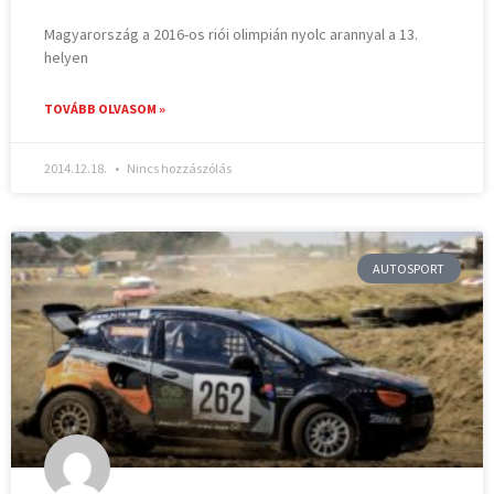
Magyarország a 2016-os riói olimpián nyolc arannyal a 13.
helyen
TOVÁBB OLVASOM »
2014.12.18.
Nincs hozzászólás
AUTOSPORT