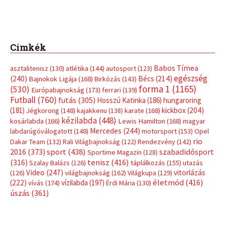
Címkék
Babos Tímea
asztalitenisz
(130)
atlétika
(144)
autosport
(123)
egészség
(240)
Bécs
(214)
Bajnokok Ligája
(168)
Birkózás
(143)
forma 1
(1165)
(530)
Európabajnokság
(173)
ferrari
(139)
Futball
(760)
futás
(305)
Hosszú Katinka
(186)
hungaroring
(181)
kickbox
(204)
Jégkorong
(148)
kajakkenu
(138)
karate
(168)
kézilabda
(448)
kosárlabda
(166)
Lewis Hamilton
(168)
magyar
Mercedes
(244)
labdarúgóválogatott
(148)
motorsport
(153)
Opel
rio
Dakar Team
(132)
Rali Világbajnokság
(122)
Rendezvény
(142)
sport
(438)
2016
(373)
szabadidősport
Sportime Magazin
(128)
(316)
tenisz
(416)
Szalay Balázs
(126)
táplálkozás
(155)
utazás
Video
(247)
vitorlázás
(126)
világbajnokság
(162)
Világkupa
(129)
életmód
(416)
(222)
vívás
(174)
vízilabda
(197)
Érdi Mária
(130)
úszás
(361)