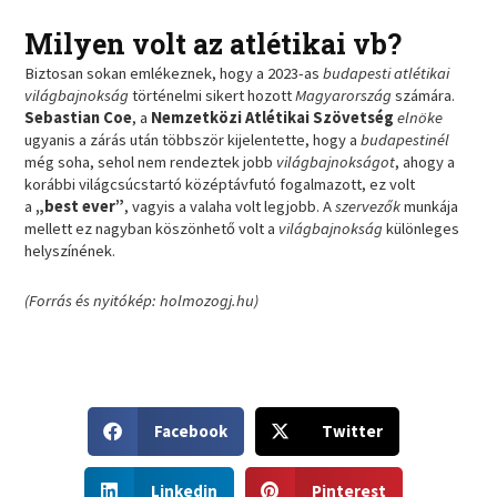
Milyen volt az atlétikai vb?
Biztosan sokan emlékeznek, hogy a 2023-as
budapesti atlétikai
világbajnokság
történelmi sikert hozott
Magyarország
számára.
Sebastian Coe
, a
Nemzetközi Atlétikai Szövetség
elnöke
ugyanis a zárás után többször kijelentette, hogy a
budapestinél
még soha, sehol nem rendeztek jobb
világbajnokságot
, ahogy a
korábbi világcsúcstartó középtávfutó fogalmazott, ez volt
a
„best ever”
, vagyis a valaha volt legjobb. A
szervezők
munkája
mellett ez nagyban köszönhető volt a
világbajnokság
különleges
helyszínének.
(Forrás és nyitókép: holmozogj.hu)
S
S
Facebook
Twitter
h
h
a
a
S
S
r
r
Linkedin
Pinterest