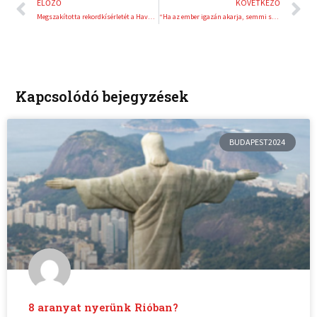
Előző
K
ELŐZŐ
KÖVETKEZŐ
Megszakította rekordkísérletét a Havasi-Szabó óceánátevezős páros
“Ha az ember igazán akarja, semmi sem lehetetlen”
Kapcsolódó bejegyzések
BUDAPEST2024
8 aranyat nyerünk Rióban?