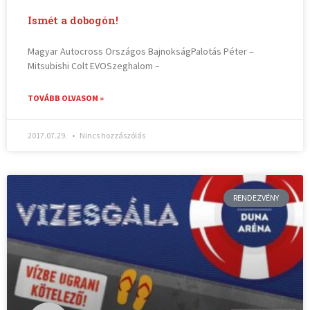
Ismét a dobogón!
Magyar Autocross Országos BajnokságPalotás Péter –
Mitsubishi Colt EVOSzeghalom –
TOVÁBB OLVASOM »
2017.07.29.
Nincs hozzászólás
RENDEZVÉNY