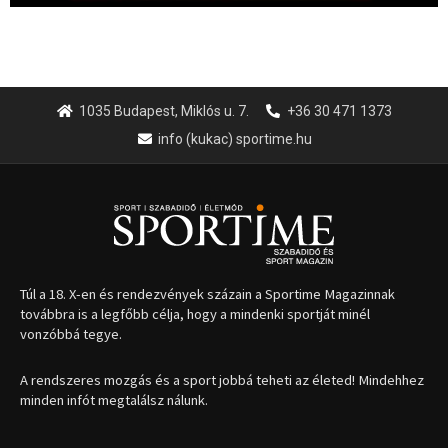
1035 Budapest, Miklós u. 7.
+36 30 471 1373
info (kukac) sportime.hu
Túl a 18. X-en és rendezvények százain a Sportime Magazinnak
továbbra is a legfőbb célja, hogy a mindenki sportját minél
vonzóbbá tegye.
A rendszeres mozgás és a sport jobbá teheti az életed! Mindehhez
minden infót megtalálsz nálunk.