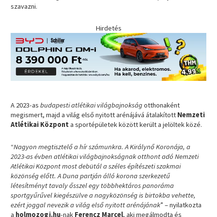
szavazni.
Hirdetés
A 2023-as
budapesti atlétikai világbajnokság
otthonaként
megismert, majd a világ első nyitott arénájává átalakított
Nemzeti
Atlétikai Központ
a sportépületek között került a jelöltek közé.
“
Nagyon megtisztelő a hír számunkra. A Királynő Koronája, a
2023-as évben atlétikai világbajnokságnak otthont adó Nemzeti
Atlétikai Központ most debütál a széles építészeti szakmai
közönség előtt. A Duna partján álló korona szerkezetű
létesítményt tavaly ősszel egy többhektáros panoráma
sportgyűrűvel kiegészülve a nagyközönség is birtokba vehette,
ezért joggal nevezik a világ első nyitott arénájának
” – nyilatkozta
a
holmozogj.hu
-nak
Ferencz Marcel
, aki megálmodta és