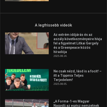
A legfrissebb videók
Az extrém időjárás és az
aszály következményeire hívja
fel a figyelmet Litkai Gergely
és a Greenpeace közös
híradója
2025.08.14.
Ne csak nézd, lásd is a focit! –
itt a Tippmix Teljes
Terjedelem!
2025.08.05.
„A Forma-1-es Magyar
Nagydíj az egész nemzetnek