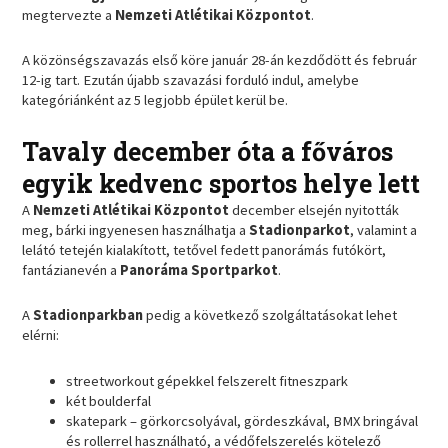
megtervezte a
Nemzeti Atlétikai Központot
.
A közönségszavazás első köre január 28-án kezdődött és február
12-ig tart. Ezután újabb szavazási forduló indul, amelybe
kategóriánként az 5 legjobb épület kerül be.
Tavaly december óta a főváros
egyik kedvenc sportos helye lett
A
Nemzeti Atlétikai Központot
december elsején nyitották
meg, bárki ingyenesen használhatja a
Stadionparkot
, valamint a
lelátó tetején kialakított, tetővel fedett panorámás futókört,
fantázianevén a
Panoráma Sportparkot
.
A
Stadionparkban
pedig a következő szolgáltatásokat lehet
elérni:
streetworkout gépekkel felszerelt fitneszpark
két boulderfal
skatepark – görkorcsolyával, gördeszkával, BMX bringával
és rollerrel használható, a védőfelszerelés kötelező