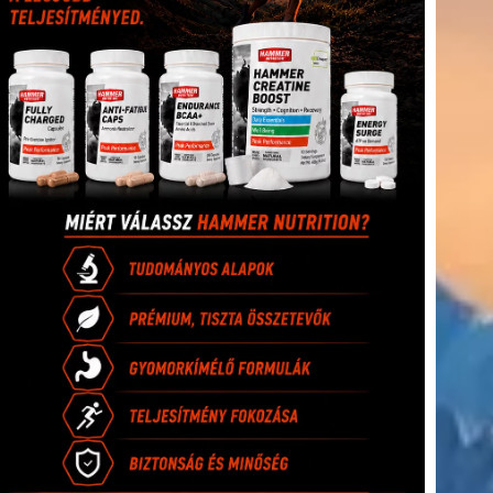
(416)
úszás
(361)
Hirdetés