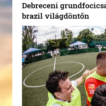
Debreceni grundfocics
brazil világdöntőn