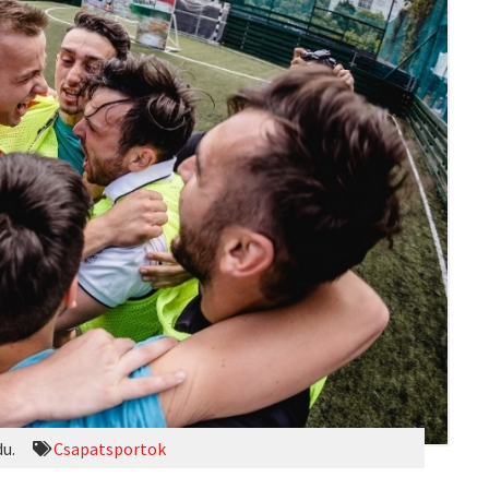
du.
Csapatsportok