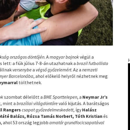
kság országos döntőjén
. A
magyar bajnok
végül a
 lett: a fiúk július 7-8-án utazhatnak a
brazil futballista
állnak
versenybe
a
végső győzelemért
. Az a
nemzeti
 nyer
Barcelonába
, ahol előkelő helyről nézhetnek meg
eymarral
tölthetnek.
ok
szombat délelőtt a
BME Sporttelepen
, a
Neymar Jr’s
t, mint a
brazíliai világdöntőre
való kijutás. A barátságos
ll Rangers
csapat győzedelmeskedett
, így
Halász
Máté Balázs, Rózsa Tamás Norbert, Tóth Kristian
és
a, ahol 53 ország legjobb
amatőr grundfocicsapatával