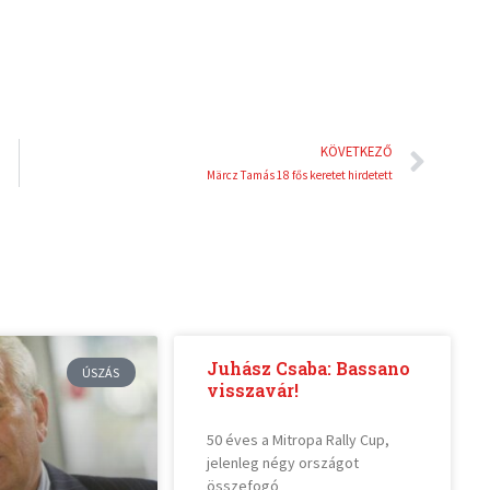
Köve
KÖVETKEZŐ
Märcz Tamás 18 fős keretet hirdetett
Juhász Csaba: Bassano
ÚSZÁS
visszavár!
50 éves a Mitropa Rally Cup,
jelenleg négy országot
összefogó