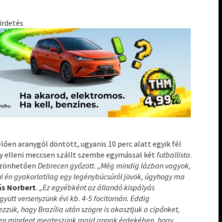
irdetés
ően aranygól döntött, ugyanis 10 perc alatt egyik fél
egy elleni meccsen szállt szembe egymással két
futballista
.
szönhetően
Debrecen győzött
.
„Még mindig lázban vagyok,
l én gyakorlatilag egy legénybúcsúról jövök, úgyhogy ma
s Norbert
. „Ez egyébként az állandó kispályás
yütt versenyzünk évi kb. 4-5 focitornán. Eddig
zzük, hogy Brazília után szögre is akasztjuk a cipőnket,
esen mindent megteszünk majd annak érdekében, hogy