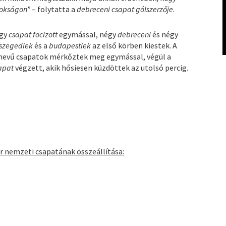
nokságon”
– folytatta a
debreceni csapat gólszerzője
.
egy
csapat focizott
egymással, négy
debreceni
és négy
szegediek
és a
budapestiek
az első körben kiestek. A
nevű csapatok mérkőztek meg egymással, végül a
apat
végzett, akik hősiesen küzdöttek az utolsó percig.
ar nemzeti csapatának összeállítása: