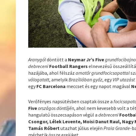
Aranygól
döntött a
Neymar Jr’s Five
grundfocibajno
debreceni
Football Rangers
elnevezésű összeállítás
hazájába, ahol félszáz
amatőr grundfocicsapattal
sz
válogatott
, amelyik
Brazíliában győz
, egy
VIP utazást
egy
FC Barcelona
meccset és egy napot magával
N
Verőfényes napsütésben csaptak össze a
focicsapat
Five
országos döntőjén
, ahol nem kevesebb volt a té
hangulatú összecsapáson végül a
debreceni
Footba
Csongor, Lélek Levente, Moisi Danut Raul, Nagy 
Tamás Róbert
utazhat július elején
Praia Grande
-b
mérhetik össze erejüket.