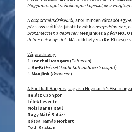
Magyarországot méltóképpen képviseljük a világbaj
A
csoportmérkőzésekről
, ahol minden városból egy-
pécsi
összeállítás jutott tovább a
negyeddöntőbe
, a
bronzmeccsen
a
debreceni
Menjünk
és a
pécsi
NOJO
debreceniek nyertek
. Második helyen a
Ke-Ki
nevű
cs
Végeredmény:
1.
Football Rangers
(
Debrecen
)
2.
Ke-Ki
(
Pécsett kvalifikált budapesti csapat
)
3.
Menjünk
(
Debrecen
)
A Football Rangers, vagyis a Neymar Jr’s Five magy
Halász Csongor
Lélek Levente
Moisi Danut Raul
Nagy Máté Balázs
Rózsa Tamás Norbert
Tóth Kristian