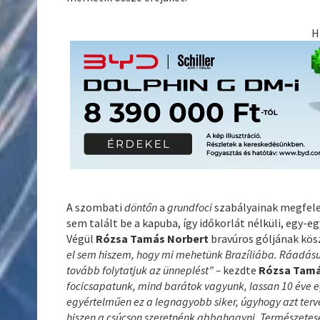
H
A szombati
döntőn
a
grundfoci
szabályainak megfelel
sem talált be a kapuba, így időkorlát nélküli, egy-
Végül
Rózsa Tamás Norbert
bravúros góljának kö
el sem hiszem, hogy mi mehetünk Brazíliába. Ráadásu
tovább folytatjuk az ünneplést” –
kezdte
Rózsa Tamá
focicsapatunk, mind barátok vagyunk, lassan 10 éve eg
egyértelműen ez a legnagyobb siker, úgyhogy azt terve
hiszen a csúcson szeretnénk abbahagyni. Természet