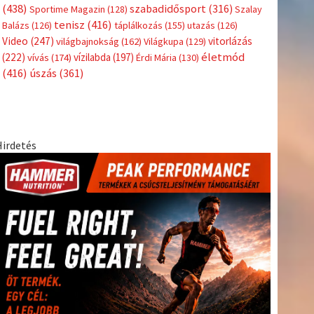
Címkék
Babos
asztalitenisz
(130)
atlétika
(144)
autosport
(123)
Tímea
(240)
Bécs
(214)
Bajnokok Ligája
(168)
Birkózás
(143)
egészség
(530)
Európabajnokság
(173)
ferrari
(139)
forma 1
(1165)
Futball
(760)
futás
(305)
Hosszú
Katinka
(186)
hungaroring
(181)
Jégkorong
(148)
kajakkenu
kézilabda
kickbox
(204)
(138)
karate
(168)
kosárlabda
(166)
(448)
Lewis Hamilton
(168)
magyar labdarúgóválogatott
(148)
Mercedes
(244)
motorsport
(153)
Opel Dakar Team
(132)
Rali
sport
rio 2016
(373)
Világbajnokság
(122)
Rendezvény
(142)
(438)
szabadidősport
(316)
Sportime Magazin
(128)
Szalay
tenisz
(416)
Balázs
(126)
táplálkozás
(155)
utazás
(126)
Video
(247)
vitorlázás
világbajnokság
(162)
Világkupa
(129)
életmód
(222)
vívás
(174)
vízilabda
(197)
Érdi Mária
(130)