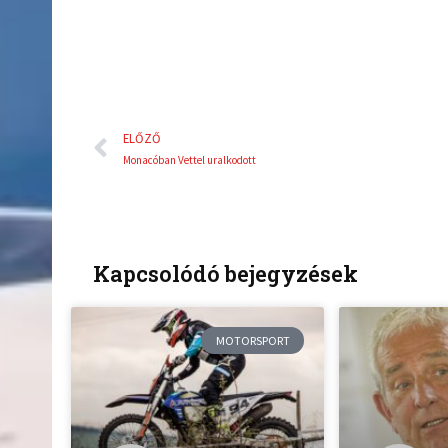
Előző
ELŐZŐ
Monacóban Vettel uralkodott
Kapcsolódó bejegyzések
MOTORSPORT