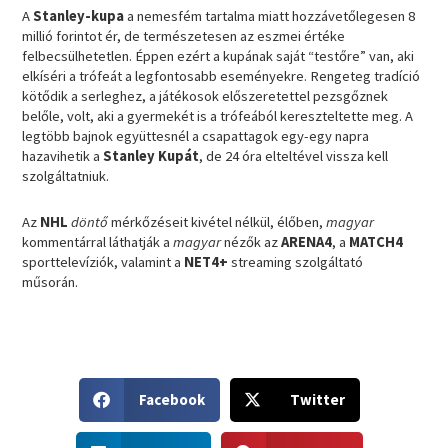
A
Stanley-kupa
a nemesfém tartalma miatt hozzávetőlegesen 8
millió forintot ér, de természetesen az eszmei értéke
felbecsülhetetlen. Éppen ezért a kupának saját “testőre” van, aki
elkíséri a trófeát a legfontosabb eseményekre. Rengeteg tradíció
kötődik a serleghez, a játékosok előszeretettel pezsgőznek
belőle, volt, aki a gyermekét is a trófeából kereszteltette meg. A
legtöbb bajnok együttesnél a csapattagok egy-egy napra
hazavihetik a
Stanley Kupát
, de 24 óra elteltével vissza kell
szolgáltatniuk.
Az
NHL
döntő
mérkőzéseit kivétel nélkül, élőben,
magyar
kommentárral láthatják a
magyar
nézők az
ARENA4
, a
MATCH4
sporttelevíziók, valamint a
NET4+
streaming szolgáltató
műsorán.
S
S
Facebook
Twitter
h
h
a
a
S
S
r
r