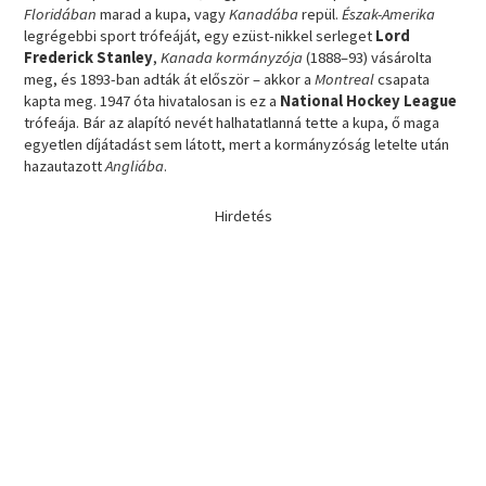
Floridában
marad a kupa, vagy
Kanadába
repül.
Észak-Amerika
legrégebbi sport trófeáját, egy ezüst-nikkel serleget
Lord
Frederick Stanley
,
Kanada kormányzója
(1888–93) vásárolta
meg, és 1893-ban adták át először – akkor a
Montreal
csapata
kapta meg. 1947 óta hivatalosan is ez a
National Hockey League
trófeája. Bár az alapító nevét halhatatlanná tette a kupa, ő maga
egyetlen díjátadást sem látott, mert a kormányzóság letelte után
hazautazott
Angliába
.
Hirdetés