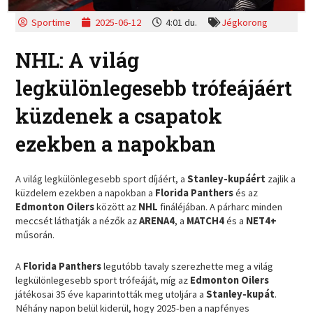
Sportime
2025-06-12
4:01 du.
Jégkorong
NHL: A világ
legkülönlegesebb trófeájáért
küzdenek a csapatok
ezekben a napokban
A világ legkülönlegesebb sport díjáért, a
Stanley-kupáért
zajlik a
küzdelem ezekben a napokban a
Florida Panthers
és az
Edmonton Oilers
között az
NHL
fináléjában. A párharc minden
meccsét láthatják a nézők az
ARENA4
, a
MATCH4
és a
NET4+
műsorán.
A
Florida Panthers
legutóbb tavaly szerezhette meg a világ
legkülönlegesebb sport trófeáját, míg az
Edmonton Oilers
játékosai 35 éve kaparintották meg utoljára a
Stanley-kupát
.
Néhány napon belül kiderül, hogy 2025-ben a napfényes