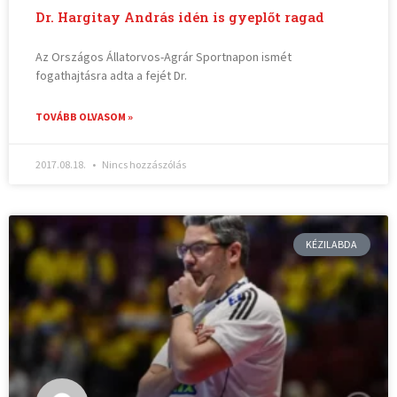
Dr. Hargitay András idén is gyeplőt ragad
Az Országos Állatorvos-Agrár Sportnapon ismét
fogathajtásra adta a fejét Dr.
TOVÁBB OLVASOM »
2017.08.18.
Nincs hozzászólás
KÉZILABDA