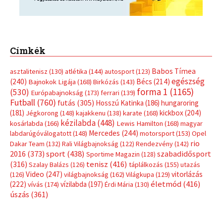
Címkék
Babos Tímea
asztalitenisz
(130)
atlétika
(144)
autosport
(123)
egészség
(240)
Bécs
(214)
Bajnokok Ligája
(168)
Birkózás
(143)
forma 1
(1165)
(530)
Európabajnokság
(173)
ferrari
(139)
Futball
(760)
futás
(305)
Hosszú Katinka
(186)
hungaroring
(181)
kickbox
(204)
Jégkorong
(148)
kajakkenu
(138)
karate
(168)
kézilabda
(448)
kosárlabda
(166)
Lewis Hamilton
(168)
magyar
Mercedes
(244)
labdarúgóválogatott
(148)
motorsport
(153)
Opel
rio
Dakar Team
(132)
Rali Világbajnokság
(122)
Rendezvény
(142)
sport
(438)
2016
(373)
szabadidősport
Sportime Magazin
(128)
(316)
tenisz
(416)
Szalay Balázs
(126)
táplálkozás
(155)
utazás
Video
(247)
vitorlázás
(126)
világbajnokság
(162)
Világkupa
(129)
életmód
(416)
(222)
vívás
(174)
vízilabda
(197)
Érdi Mária
(130)
úszás
(361)