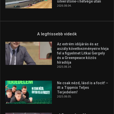
silverstone-i hétvége után
2026.08.04.
A legfrissebb videók
Az extrém időjárás és az
aszály következményeire hívja
fel a figyelmet Litkai Gergely
és a Greenpeace közös
híradója
2025.08.14.
Ne csak nézd, lásd is a focit! –
itt a Tippmix Teljes
Terjedelem!
2025.08.05.