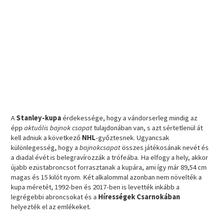
A
Stanley-kupa
érdekessége, hogy a vándorserleg mindig az
épp
aktuális bajnok csapat
tulajdonában van, s azt sértetlenül át
kell adniuk a következő
NHL
-győztesnek. Ugyancsak
különlegesség, hogy a
bajnokcsapat
összes játékosának nevét és
a diadal évét is belegravírozzák a trófeába. Ha elfogy a hely, akkor
újabb ezüstabroncsot forrasztanak a kupára, ami így már 89,54 cm
magas és 15 kilót nyom. Két alkalommal azonban nem növelték a
kupa méretét, 1992-ben és 2017-ben is levették inkább a
legrégebbi abroncsokat és a
Hírességek Csarnokában
helyezték el az emlékeket.