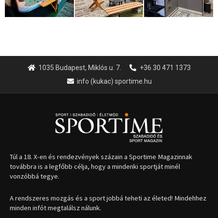
1035 Budapest, Miklós u. 7.
+36 30 471 1373
info (kukac) sportime.hu
Túl a 18. X-en és rendezvények százain a Sportime Magazinnak
továbbra is a legfőbb célja, hogy a mindenki sportját minél
vonzóbbá tegye.
A rendszeres mozgás és a sport jobbá teheti az életed! Mindehhez
minden infót megtalálsz nálunk.