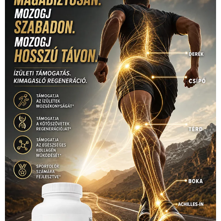
rio
Dakar Team
(132)
Rali Világbajnokság
(122)
Rendezvény
(142)
sport
(438)
2016
(373)
szabadidősport
Sportime Magazin
(128)
(316)
tenisz
(416)
Szalay Balázs
(126)
táplálkozás
(155)
utazás
Video
(247)
vitorlázás
(126)
világbajnokság
(162)
Világkupa
(129)
életmód
(416)
(222)
vívás
(174)
vízilabda
(197)
Érdi Mária
(130)
úszás
(361)
Hirdetés