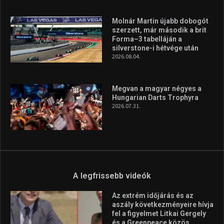
A rendszeres mozgás és a sport jobbá teheti az életed! Mindehhez
minden infót megtalálsz nálunk.
A legfrissebb hírek
Aranyérmet nyert Szilágyi Erik
az Európa-kupán
2026.08.05.
Molnár Martin újabb dobogót
szerzett, már második a brit
Forma–3 tabelláján a
silverstone-i hétvége után
2026.08.04.