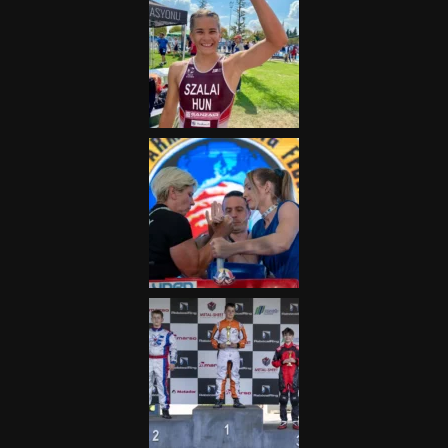
„A Forma-1-es Magyar
Nagydíj az egész nemzetnek
fontos”
2025.06.19.
Galéria