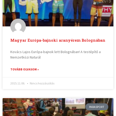
Magyar Európa-bajnoki aranyérem Bolognában
Kovács Lajos Európa-bajnok lett Bolognában! A testépítő a
Nemzetközi Naturál
TOVÁBB OLVASOM »
2015.11.06.
Nincs hozzászólás
PARASPORT