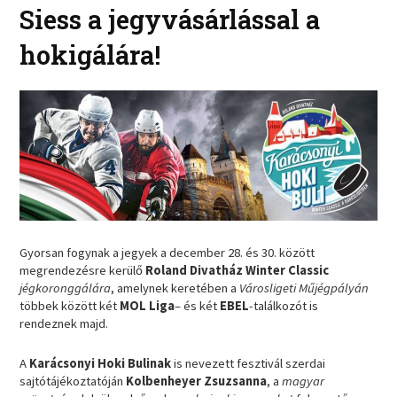
Siess a jegyvásárlással a
hokigálára!
Gyorsan fogynak a jegyek a december 28. és 30. között
megrendezésre kerülő
Roland Divatház Winter Classic
jégkoronggálára
, amelynek keretében a
Városligeti Műjégpályán
többek között két
MOL Liga
– és két
EBEL
-találkozót is
rendeznek majd.
A
Karácsonyi Hoki Bulinak
is nevezett fesztivál szerdai
sajtótájékoztatóján
Kolbenheyer Zsuzsanna
, a
magyar