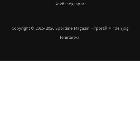
Kerékpár
Extrém Sportok
Fitnesz
Egyéb szabadidősport
Túra-Utazás
Lovassport
Közösségi sport
Copyright © 2015-2026 Sportime Magazin Hírportál Minden jog
fenntartva.