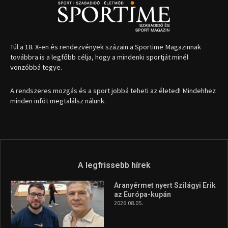
1035 Budapest, Miklós u. 7.
+36 30 471 1373
info (kukac) sportime.hu
Túl a 18. X-en és rendezvények százain a Sportime Magazinnak
továbbra is a legfőbb célja, hogy a mindenki sportját minél
vonzóbbá tegye.