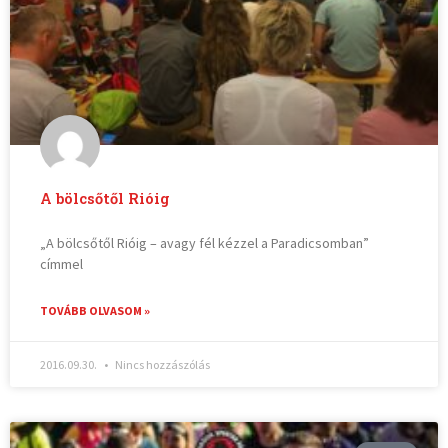
A bölcsőtől Rióig
„A bölcsőtől Rióig – avagy fél kézzel a Paradicsomban”
címmel
TOVÁBB OLVASOM »
2016.09.30.
Nincs hozzászólás