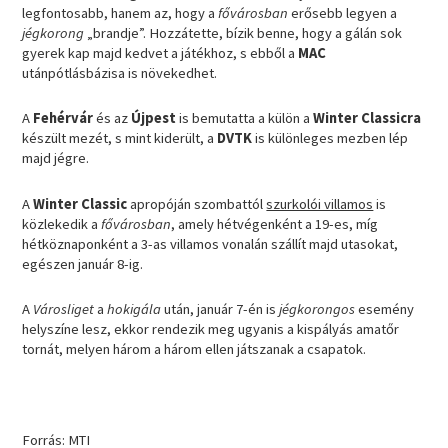
legfontosabb, hanem az, hogy a
fővárosban
erősebb legyen a
jégkorong
„brandje”. Hozzátette, bízik benne, hogy a gálán sok
gyerek kap majd kedvet a játékhoz, s ebből a
MAC
utánpótlásbázisa is növekedhet.
A
Fehérvár
és az
Újpest
is bemutatta a külön a
Winter Classicra
készült mezét, s mint kiderült, a
DVTK
is különleges mezben lép
majd jégre.
A
Winter Classic
apropóján szombattól
szurkolói villamos
is
közlekedik a
fővárosban
, amely hétvégenként a 19-es, míg
hétköznaponként a 3-as villamos vonalán szállít majd utasokat,
egészen január 8-ig.
A
Városliget
a
hokigála
után, január 7-én is
jégkorongos
esemény
helyszíne lesz, ekkor rendezik meg ugyanis a kispályás amatőr
tornát, melyen három a három ellen játszanak a csapatok.
Forrás: MTI