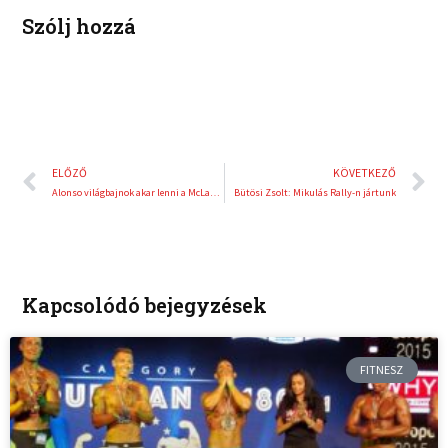
t
Szólj hozzá
Előző
K
ELŐZŐ
KÖVETKEZŐ
Alonso világbajnok akar lenni a McLarennel
Bütösi Zsolt: Mikulás Rally-n jártunk
Kapcsolódó bejegyzések
FITNESZ