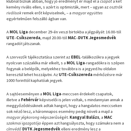
klubnál bíznak abban, hogy jó eredményt ér majd el a
csapat
a két
kemény rivális ellen, s azért is optimisták, mert – ugyan az
osztrák
riválisok
remek erőt képviselnek, – a
magyar együttes
egyértelműen felszálló ágban van.
A
MOL Liga
december 29-én veszi birtokba a jégpályát: 16.00-tól
UTE
–
Csíkszereda
, majd 20.00-tól
MAC
–
DVTK Jegesmedvék
rangadót játszanak.
A
szervezők
tájékoztatása szerint az
EBEL
-találkozókra a jegyek
nyolcvan százaléka már elkelt, s a
MOL Liga
-rangadókra is szépen
fogynak a belépők, melyekhez továbbra is a jegyed.hu oldalon
keresztül lehet hozzájutni. Az
UTE-Csíkszereda
mérkőzésre már
1000 forinttól kaphatóak jegyek.
A sajtóeseményen a
MOL Liga
-meccsen érdekelt csapatok,
illetve a
Fehérvár
képviselői is jelen voltak, s mindannyian annak a
meggyőződésüknek adtak hangot, hogy a hangulatos meccseken
sok néző lesz, a háromnapos esemény pedig növeli a majd a
magyar jégkorong
népszerűségét.
Kangyal Balázs
, a
MAC
szakmai igazgatója
éppen azt hangsúlyozta, hogy számukra nem a
címvédő
DVTK Jegesmedvék
elleni eredmény lesz a