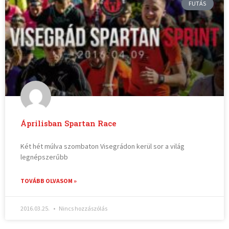
FUTÁS
Áprilisban Spartan Race
Két hét múlva szombaton Visegrádon kerül sor a világ
legnépszerűbb
TOVÁBB OLVASOM »
2016.03.25.
Nincs hozzászólás