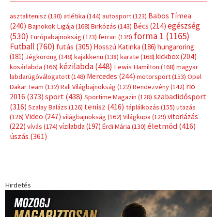
Címkék
Babos Tímea
asztalitenisz
(130)
atlétika
(144)
autosport
(123)
egészség
(240)
Bécs
(214)
Bajnokok Ligája
(168)
Birkózás
(143)
forma 1
(1165)
(530)
Európabajnokság
(173)
ferrari
(139)
Futball
(760)
futás
(305)
Hosszú Katinka
(186)
hungaroring
(181)
kickbox
(204)
Jégkorong
(148)
kajakkenu
(138)
karate
(168)
kézilabda
(448)
kosárlabda
(166)
Lewis Hamilton
(168)
magyar
Mercedes
(244)
labdarúgóválogatott
(148)
motorsport
(153)
Opel