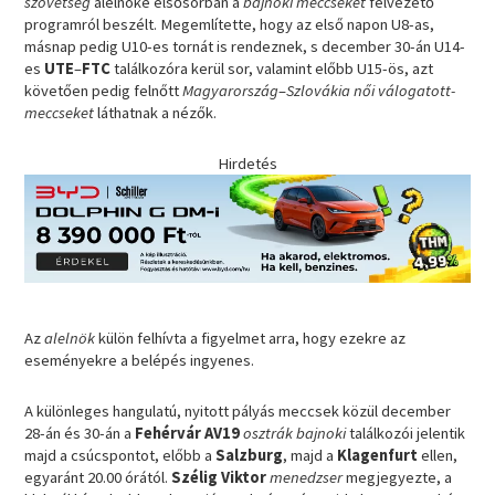
szövetség
alelnöke elsősorban a
bajnoki meccseket
felvezető
programról beszélt. Megemlítette, hogy az első napon U8-as,
másnap pedig U10-es tornát is rendeznek, s december 30-án U14-
es
UTE
–
FTC
találkozóra kerül sor, valamint előbb U15-ös, azt
követően pedig felnőtt
Magyarország
–
Szlovákia női válogatott-
meccseket
láthatnak a nézők.
Hirdetés
Az
alelnök
külön felhívta a figyelmet arra, hogy ezekre az
eseményekre a belépés ingyenes.
A különleges hangulatú, nyitott pályás meccsek közül december
28-án és 30-án a
Fehérvár AV19
osztrák bajnoki
találkozói jelentik
majd a csúcspontot, előbb a
Salzburg
, majd a
Klagenfurt
ellen,
egyaránt 20.00 órától.
Szélig Viktor
menedzser
megjegyezte, a