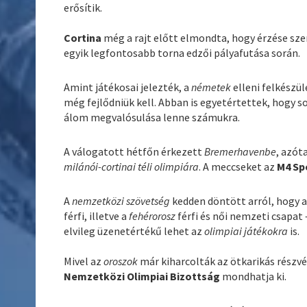
erősítik.
Cortina
még a rajt előtt elmondta, hogy érzése szer
egyik legfontosabb torna edzői pályafutása során.
Amint játékosai jelezték, a
németek
elleni felkészü
még fejlődniük kell. Abban is egyetértettek, hogy so
álom megvalósulása lenne számukra.
A válogatott hétfőn érkezett
Bremerhavenbe
, azót
milánói-cortinai téli olimpiára
. A meccseket az
M4 Sp
A
nemzetközi szövetség
kedden döntött arról, hogy a
férfi, illetve a
fehérorosz
férfi és női nemzeti csapat 
elvileg üzenetértékű lehet az
olimpiai játékokra
is.
Mivel az
oroszok
már kiharcolták az ötkarikás részvét
Nemzetközi Olimpiai Bizottság
mondhatja ki.