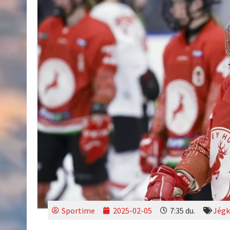
Sportime
2025-02-05
7:35 du.
Jég