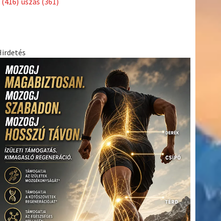
(416)
úszás
(361)
Hirdetés