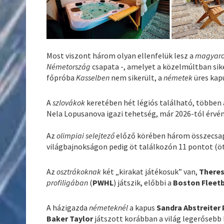
Most viszont három olyan ellenfelük lesz a
magyar
Németország
csapata -, amelyet a közelmúltban sik
főpróba
Kasselben
nem sikerült, a
németek
üres kapu
A
szlovákok
keretében hét légiós található, többen 
Nela Lopusanova igazi tehetség, már 2026-tól érvé
Az
olimpiai selejtező
előző körében három összecsapás
világbajnokságon pedig öt találkozón 11 pontot (öt 
Az
osztrákoknak
két „kirakat játékosuk” van,
Theres
profiligában
(
PWHL
) játszik, előbbi a
Boston Fleet
A házigazda
németeknél
a kapus
Sandra Abstreiter
Baker Taylor
játszott korábban a világ legerőseb