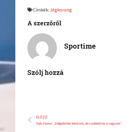
e
e
Címkék:
Jégkorong
o
o
n
n
A szerzőről
f
t
a
w
c
i
Sportime
e
t
b
t
o
e
o
r
k
Szólj hozzá
Előző
ELŐZŐ
Ilyés Ferenc: „Elégedettek lehetünk, de csalódottak is vagyunk”