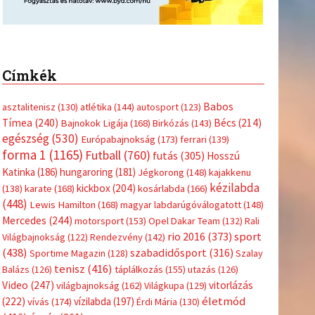
Címkék
Babos
asztalitenisz
(130)
atlétika
(144)
autosport
(123)
Tímea
(240)
Bécs
(214)
Bajnokok Ligája
(168)
Birkózás
(143)
egészség
(530)
Európabajnokság
(173)
ferrari
(139)
forma 1
(1165)
Futball
(760)
futás
(305)
Hosszú
Katinka
(186)
hungaroring
(181)
Jégkorong
(148)
kajakkenu
kézilabda
kickbox
(204)
(138)
karate
(168)
kosárlabda
(166)
(448)
Lewis Hamilton
(168)
magyar labdarúgóválogatott
(148)
Mercedes
(244)
motorsport
(153)
Opel Dakar Team
(132)
Rali
sport
rio 2016
(373)
Világbajnokság
(122)
Rendezvény
(142)
(438)
szabadidősport
(316)
Sportime Magazin
(128)
Szalay
tenisz
(416)
Balázs
(126)
táplálkozás
(155)
utazás
(126)
Video
(247)
vitorlázás
világbajnokság
(162)
Világkupa
(129)
életmód
(222)
vívás
(174)
vízilabda
(197)
Érdi Mária
(130)