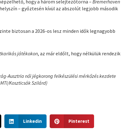
lképzelhető, hogy a három selejtezőtorna –
Bremerhaven
helyszín – győztesén kívül az abszolút legjobb második
 szinte biztosan a 2026-os lesz minden idők legnagyobb
tkarikás játékokon
, az már eldőlt, hogy nélkülük rendezik
zág-Ausztria női jégkorong felkészülési mérkőzés kezdete
 MTI/Koszticsák Szilárd)
S
S
Linkedin
Pinterest
h
h
a
a
r
r