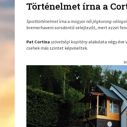
Történelmet írna a Cor
Sporttörténelmet
írna a
magyar női jégkorong-válogat
bremerhaveni sorsdöntő selejtezőt, mert ezzel fenn
Pat Cortina
szövetségi kapitány
alakulata négy éve 
csehek más szintet képviseltek.
H