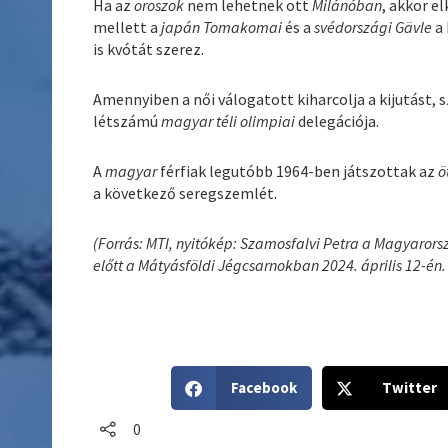
Ha az
oroszok
nem lehetnek ott
Milánóban
, akkor e
mellett a
japán Tomakomai
és a
svédországi Gävle
a 
is kvótát szerez.
Amennyiben a női válogatott kiharcolja a kijutást,
létszámú
magyar téli olimpiai
delegációja.
A
magyar
férfiak legutóbb 1964-ben játszottak az
ö
a következő seregszemlét.
(Forrás: MTI, nyitókép: Szamosfalvi Petra a Magyarors
előtt a Mátyásföldi Jégcsarnokban 2024. április 12-én.
S
S
Facebook
Twitter
h
h
a
a
0
r
r