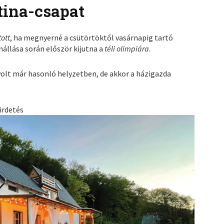
tina-csapat
ott
, ha megnyerné a csütörtöktől vasárnapig tartó
állása során először kijutna a
téli olimpiára
.
volt már hasonló helyzetben, de akkor a házigazda
irdetés