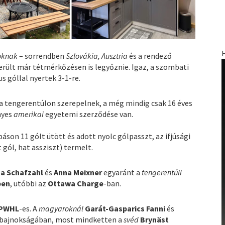
oknak
– sorrendben
Szlovákia, Ausztria
és a rendező
erült már tétmérkőzésen is legyőznie. Igaz, a szombati
s góllal nyertek 3-1-re.
a tengerentúlon szerepelnek, a még mindig csak 16 éves
nyes
amerikai
egyetemi szerződése van.
on 11 gólt ütött és adott nyolc gólpasszt, az ifjúsági
gól, hat assziszt) termelt.
a Schafzahl
és
Anna Meixner
egyaránt a
tengerentúli
ben
, utóbbi az
Ottawa Charge
-ban.
 PWHL
-es. A
magyaroknál
Garát-Gasparics Fanni
és
b bajnokságában, most mindketten a
svéd
Brynäst