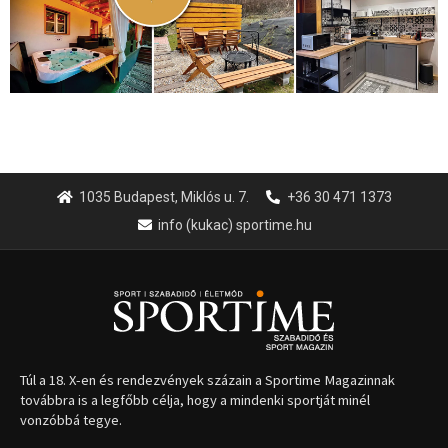
1035 Budapest, Miklós u. 7.
+36 30 471 1373
info (kukac) sportime.hu
Túl a 18. X-en és rendezvények százain a Sportime Magazinnak
továbbra is a legfőbb célja, hogy a mindenki sportját minél
vonzóbbá tegye.