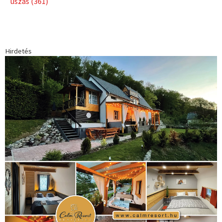
úszás
(361)
Hirdetés