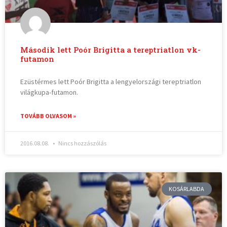
Második lett Poór Brigitta a tereptriatlon vk-
futamon
Ezüstérmes lett Poór Brigitta a lengyelországi tereptriatlon
világkupa-futamon.
TOVÁBB OLVASOM »
2016.08.08.
Nincs hozzászólás
KOSÁRLABDA