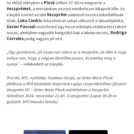
Az előző idényben a
Plock
otthon 37-30-ra megverte a
Veszprémet
, a mostaniban viszont mindkétszer kikapott tőle. Az
irányító szerint az idei
Veszprém
valamivel összeszokottabbnak
tűnik,
Luka Cindric
érkezésével sokat változott a támadójátéka,
Xavier Pascual
vezetőedző
egy kicsit másfajta védekezést rakott
össze, amelyben nagyobb hangsúlyt kap a labdaszerzés,
Rodrigo
Corrales
pedig nagyon jól véd.
„
Úgy gondolom, jól össze van rakva ez a Veszprém, és idén is nagy
esélye van, hogy a négyes döntőbe jusson, és esetleg meg is
nyerje”
– vélekedett az irányító.
(Forrás: MTI, nyitókép: Fazekas Gergő, az Orlen Wisla Plock
játékosa a férfi kézilabda Bajnokok Ligája csoportkörében játszott
Veszprém HC – Orlen Wisla Plock mérkőzésen a Veszprém
Arénában 2024. november 21-én. A veszprémi csapat 30-26-ra
győzött. MTI/Vasvári Tamás)
S
S