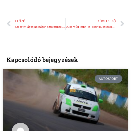
Előző
K
ELŐZŐ
KÖVETKEZŐ
Csapat világbajnokságon szerepelnek a magyar karatésok
Dunántúli Technikai Sport kupasorozat, a DTS Cup 2024 rövid összefoglalója
Kapcsolódó bejegyzések
AUTOSPORT