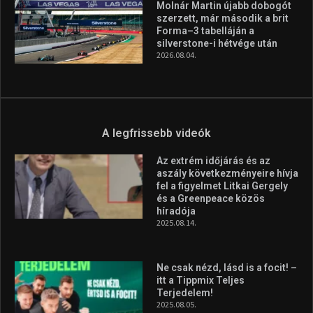
Molnár Martin újabb dobogót
szerzett, már második a brit
Forma–3 tabelláján a
silverstone-i hétvége után
2026.08.04.
A legfrissebb videók
Az extrém időjárás és az
aszály következményeire hívja
fel a figyelmet Litkai Gergely
és a Greenpeace közös
híradója
2025.08.14.
Ne csak nézd, lásd is a focit! –
itt a Tippmix Teljes
Terjedelem!
2025.08.05.