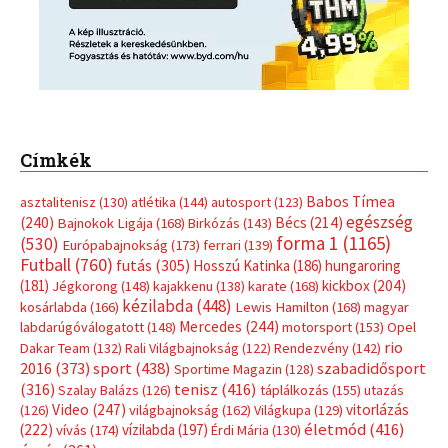
Címkék
Babos Tímea
asztalitenisz
(130)
atlétika
(144)
autosport
(123)
egészség
(240)
Bécs
(214)
Bajnokok Ligája
(168)
Birkózás
(143)
forma 1
(1165)
(530)
Európabajnokság
(173)
ferrari
(139)
Futball
(760)
futás
(305)
Hosszú Katinka
(186)
hungaroring
(181)
kickbox
(204)
Jégkorong
(148)
kajakkenu
(138)
karate
(168)
kézilabda
(448)
kosárlabda
(166)
Lewis Hamilton
(168)
magyar
Mercedes
(244)
labdarúgóválogatott
(148)
motorsport
(153)
Opel
rio
Dakar Team
(132)
Rali Világbajnokság
(122)
Rendezvény
(142)
sport
(438)
2016
(373)
szabadidősport
Sportime Magazin
(128)
(316)
tenisz
(416)
Szalay Balázs
(126)
táplálkozás
(155)
utazás
Video
(247)
vitorlázás
(126)
világbajnokság
(162)
Világkupa
(129)
életmód
(416)
(222)
vívás
(174)
vízilabda
(197)
Érdi Mária
(130)