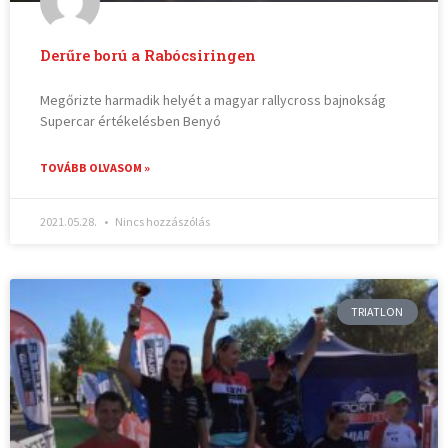
Derűre ború a Rabócsiringen
Megőrizte harmadik helyét a magyar rallycross bajnokság
Supercar értékelésben Benyó
TOVÁBB OLVASOM »
2021.05.28.
Nincs hozzászólás
TRIATLON