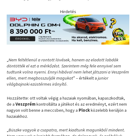
Hirdetés
„
Nem feltétlenül a rontott lövések, hanem az eladott labdák
döntötték el ezt a mérkőzést. Szerintem még fele ennyivel sem
tudtunk volna nyerni. Ennyi hibával nem lehet játszani a Veszprém
ellen, mert megbosszulják magukat
” – értékelt a
junior
világbajnoki ezüstérmes irányító
.
Hozzátette: ott voltak végig a hazaiak nyomában, kapaszkodtak,
de a
Veszprém
kontrollálta a játékot és az eredményt, ezért nem
nagyon volt benne a meccsben, hogy a
Plock
közelebb kerüljön a
hazaiakhoz.
„
Büszke vagyok a csapatra, mert kiadtunk magunkból mindent.