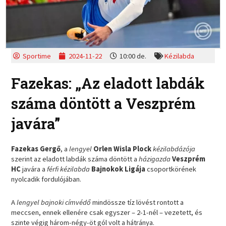
Sportime
2024-11-22
10:00 de.
Kézilabda
Fazekas: „Az eladott labdák
száma döntött a Veszprém
javára”
Fazekas Gergő
, a
lengyel
Orlen Wisla Plock
kézilabdázója
szerint az eladott labdák száma döntött a
házigazda
Veszprém
HC
javára a
férfi kézilabda
Bajnokok Ligája
csoportkörének
nyolcadik fordulójában.
A
lengyel bajnoki címvédő
mindössze tíz lövést rontott a
meccsen, ennek ellenére csak egyszer – 2-1-nél – vezetett, és
szinte végig három-négy-öt gól volt a hátránya.