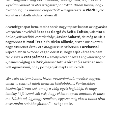
Nem vagyunk a legjobb formában, de dolgozunk, és próbáljuk
kijavítani ezeket az elvesztegetett pontokat. Bízom benne, hogy
tovább fogunk menni a csoportból
” – magyarázta. A
Plock
nyolc
kör után a tabella utolsó helyén áll.
A vendégcsapat bemutatása során nagy tapsot kapott az egyaránt
veszprémi
nevelésű
Fazekas Gergő
és
Szita Zoltán
, valamint a
bakonyiak
korábbi
vezetőedzője
,
Javier Sabaté
, de még náluk is
nagyobbat
Mirsad Terzic
és
Mirko Alilovic
, hiszen mindketten
nagy sikereket értek el a
magyar
klub színeiben.
Fazekassal
kapcsolatban október végén derült ki, hogy saját kérésére nem
tér vissza a
Veszprémhez
– amely kölcsönadta
Lengyelországba
-, hanem végleg a
Plock
játékosa
lett, ezért az ő esetében nem
volt egyértelmű, hogy jól fogadják majd a szurkolók.
„
Én azért bíztam benne, hiszen veszprémi származású vagyok,
emiatt a csarnok miatt kezdtem kézilabdázni. Fantasztikus
közönségről van szó, amely a világ egyik legjobbja, és nagy
élmény itt játszani. Jól esik, hogy ekkora tapsot kaptam, és plusz
motivációt ad, úgyhogy remélem, egyszer még vissza tudok térni
a Veszprém Arénába játszani
” – szögezte le.