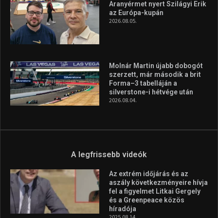
A legfrissebb hírek
Huszty Dániel irányítja a
magyar válogatottat a socca-
világbajnokságon
2026.08.07.
Aranyérmet nyert Szilágyi Erik
az Európa-kupán
2026.08.05.
Molnár Martin újabb dobogót
szerzett, már második a brit
Forma–3 tabelláján a