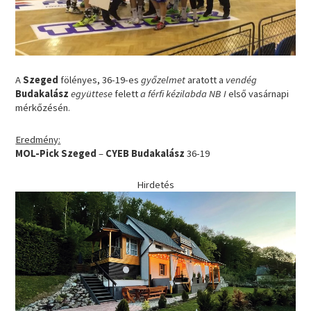
A
Szeged
fölényes, 36-19-es
győzelmet
aratott a
vendég
Budakalász
együttese
felett
a férfi kézilabda NB I
első vasárnapi
mérkőzésén.
Eredmény:
MOL-Pick Szeged
–
CYEB Budakalász
36-19
Hirdetés