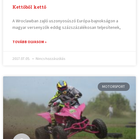
Kettőből kettő
A Wroclawban zajló uszonyosúszó Európa-bajnokságon a
magyar versenyzők eddig százszázalékosan teljesítenek,
TOVÁBB OLVASOM »
2017.07.05.
Nincs hozzászólás
MOTORSPORT