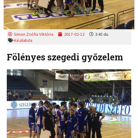
Simon Zsófia Viktória
2017-02-12
3:45 du.
Kézilabda
Fölényes szegedi győzelem