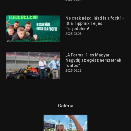
silverstone-i hétvége után
2026.08.04.
A legfrissebb videók
Az extrém időjárás és az
aszály következményeire hívja
fel a figyelmet Litkai Gergely
és a Greenpeace közös
híradója
2025.08.14.
Ne csak nézd, lásd is a focit! –
itt a Tippmix Teljes
Terjedelem!
2025.08.05.