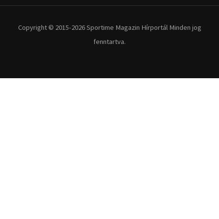
Extrém Sportok
Fitnesz
Egyéb szabadidősport
Túra-Utazás
Lovassport
Közösségi sport
Copyright © 2015-2026 Sportime Magazin Hírportál Minden jog
fenntartva.