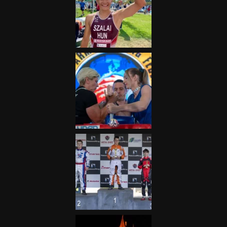
„A Forma-1-es Magyar
Nagydíj az egész nemzetnek
fontos”
2025.06.19.
Galéria