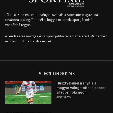
1035 Budapest, Miklós u. 7.
+36 30 471 1373
info (kukac) sportime.hu
Túl a 18. X-en és rendezvények százain a Sportime Magazinnak
továbbra is a legfőbb célja, hogy a mindenki sportját minél
vonzóbbá tegye.
A rendszeres mozgás és a sport jobbá teheti az életed! Mindehhez
minden infót megtalálsz nálunk.