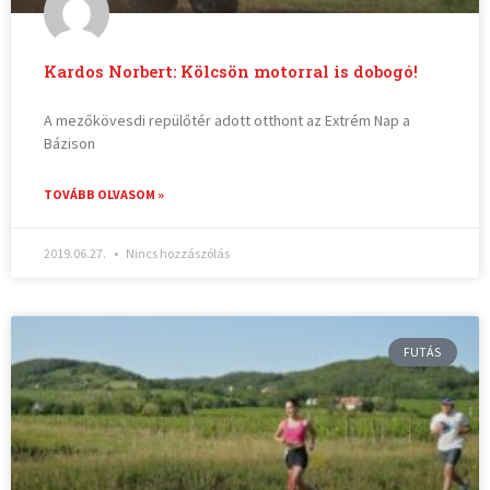
Kardos Norbert: Kölcsön motorral is dobogó!
A mezőkövesdi repülőtér adott otthont az Extrém Nap a
Bázison
TOVÁBB OLVASOM »
2019.06.27.
Nincs hozzászólás
FUTÁS