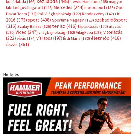
Címkék
Babos Tímea
asztalitenisz
(130)
atlétika
(144)
autosport
(123)
egészség
(240)
Bécs
(214)
Bajnokok Ligája
(168)
Birkózás
(143)
forma 1
(1165)
(530)
Európabajnokság
(173)
ferrari
(139)
Futball
(760)
futás
(305)
Hosszú Katinka
(186)
hungaroring
(181)
kickbox
(204)
Jégkorong
(148)
kajakkenu
(138)
karate
(168)
kézilabda
(448)
kosárlabda
(166)
Lewis Hamilton
(168)
magyar
Mercedes
(244)
labdarúgóválogatott
(148)
motorsport
(153)
Opel
rio
Dakar Team
(132)
Rali Világbajnokság
(122)
Rendezvény
(142)
sport
(438)
2016
(373)
szabadidősport
Sportime Magazin
(128)
(316)
tenisz
(416)
Szalay Balázs
(126)
táplálkozás
(155)
utazás
Video
(247)
vitorlázás
(126)
világbajnokság
(162)
Világkupa
(129)
életmód
(416)
(222)
vívás
(174)
vízilabda
(197)
Érdi Mária
(130)
úszás
(361)