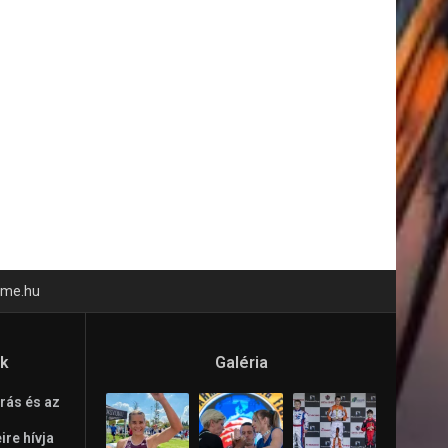
time.hu
ók
Galéria
rás és az
re hívja