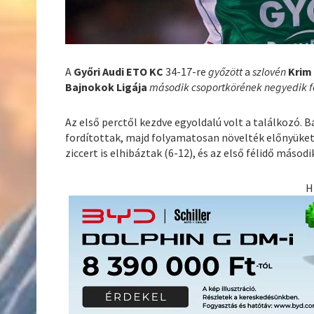
A
Győri Audi ETO KC
34-17-re
győzött
a
szlovén
Krim
Bajnokok Ligája
második csoportkörének negyedik 
Az első perctől kezdve egyoldalú volt a találkozó. B
fordítottak, majd folyamatosan növelték előnyüke
ziccert is elhibáztak (6-12), és az első félidő másod
H