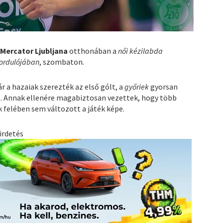
 Mercator Ljubljana
otthonában a
női kézilabda
fordulójában
, szombaton.
ár a hazaiak szerezték az első gólt, a
győriek
gyorsan
t. Annak ellenére magabiztosan vezettek, hogy több
ik felében sem változott a játék képe.
irdetés