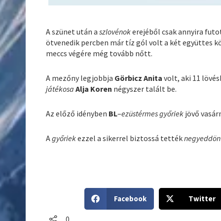
A szünet után a
szlovénok
erejéből csak annyira futo
ötvenedik percben már tíz gól volt a két együttes 
meccs végére még tovább nőtt.
A mezőny legjobbja
Görbicz Anita
volt, aki 11 lövés
játékosa
Alja Koren
négyszer talált be.
Az előző idényben
BL
–
ezüstérmes
győriek
jövő vasár
A
győriek
ezzel a sikerrel biztossá tették
negyeddön
S
S
Facebook
Twitter
h
h
a
a
0