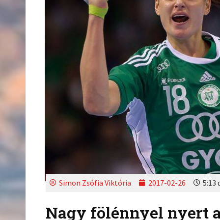
Simon Zsófia Viktória
2017-02-26
5:13 
Nagy fölénnyel nyert 