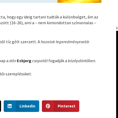
tta, hogy egy ideig tartani tudták a különbséget, ám az
között (16-26), ami a – nem kimondottan színvonalas –
ből tíz gólt szerzett. A
hazaiak legeredményesebb
nap a
dán
Esbjerg
csapatát
fogadják a
középdöntőben
.
tős
szereplésüket.
S
S
Linkedin
Pinterest
h
h
a
a