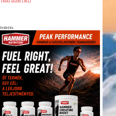
(416)
úszás
(361)
Hirdetés