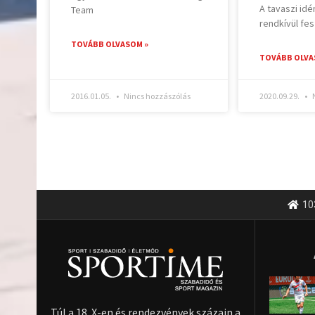
A tavaszi idé
Team
rendkívül fesz
TOVÁBB OLVASOM »
TOVÁBB OLVA
2016.01.05.
Nincs hozzászólás
2020.09.29.
N
10
Túl a 18. X-en és rendezvények százain a