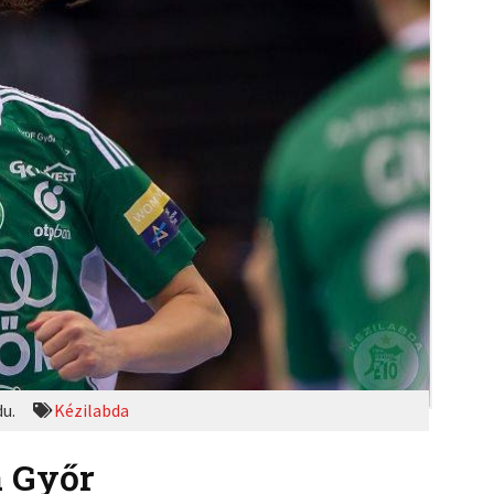
du.
Kézilabda
a Győr