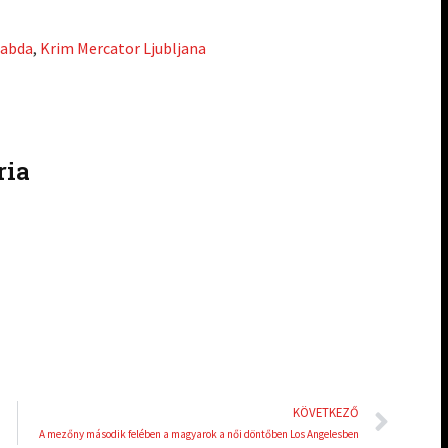
r
r
e
e
labda
,
Krim Mercator Ljubljana
o
o
n
n
l
p
i
i
n
n
ria
k
t
e
e
d
r
i
e
n
s
t
Köve
KÖVETKEZŐ
A mezőny második felében a magyarok a női döntőben Los Angelesben