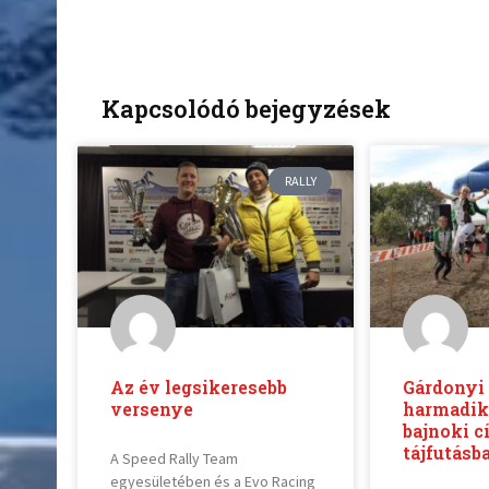
Kapcsolódó bejegyzések
RALLY
Az év legsikeresebb
Gárdonyi 
versenye
harmadik
bajnoki c
tájfutásb
A Speed Rally Team
egyesületében és a Evo Racing