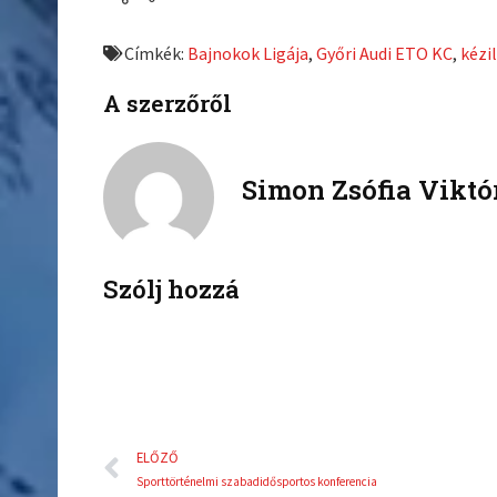
r
r
e
e
Címkék:
Bajnokok Ligája
,
Győri Audi ETO KC
,
kézi
o
o
n
n
A szerzőről
f
t
a
w
c
i
Simon Zsófia Viktó
e
t
b
t
o
e
o
r
k
Szólj hozzá
Előző
ELŐZŐ
Sporttörténelmi szabadidősportos konferencia