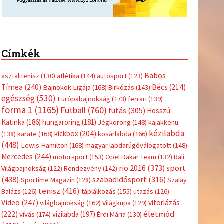
Címkék
Babos
asztalitenisz
(130)
atlétika
(144)
autosport
(123)
Tímea
(240)
Bécs
(214)
Bajnokok Ligája
(168)
Birkózás
(143)
egészség
(530)
Európabajnokság
(173)
ferrari
(139)
forma 1
(1165)
Futball
(760)
futás
(305)
Hosszú
Katinka
(186)
hungaroring
(181)
Jégkorong
(148)
kajakkenu
kézilabda
kickbox
(204)
(138)
karate
(168)
kosárlabda
(166)
(448)
Lewis Hamilton
(168)
magyar labdarúgóválogatott
(148)
Mercedes
(244)
motorsport
(153)
Opel Dakar Team
(132)
Rali
sport
rio 2016
(373)
Világbajnokság
(122)
Rendezvény
(142)
(438)
szabadidősport
(316)
Sportime Magazin
(128)
Szalay
tenisz
(416)
Balázs
(126)
táplálkozás
(155)
utazás
(126)
Video
(247)
vitorlázás
világbajnokság
(162)
Világkupa
(129)
életmód
(222)
vívás
(174)
vízilabda
(197)
Érdi Mária
(130)