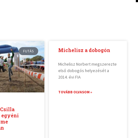
Michelisz a dobogón
FUTÁS
Michelisz Norbert megszerezte
első dobogós helyezését a
2014. évi FIA
TOVÁBB OLVASOM »
Csilla
 egyéni
íme
an