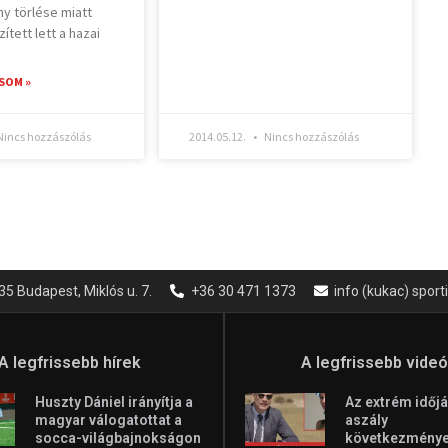
ny törlése miatt
ített lett a hazai
SOM »
incs hozzászólás
2014.05.12.
Nincs hozzászólás
35 Budapest, Miklós u. 7.
+36 30 471 1373
info (kukac) spor
A legfrissebb hírek
A legfrissebb vide
Huszty Dániel irányítja a
Az extrém időjá
magyar válogatottat a
aszály
socca-világbajnokságon
következményei