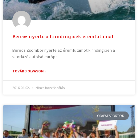
Berecz nyerte a finndingisek éremfutamát
Berecz Zsombor nyerte az éremfutamot Finndingiben a
vitorlázók utolsó európai
TOVÁBB OLVASOM »
2016.04.02.
Nincs hozzászólás
CSAPATSPORTOK