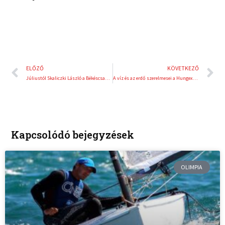
Előző
K
ELŐZŐ
KÖVETKEZŐ
Júliustól Skaliczki László a Békéscsabai Előre vezetőedzője
A víz és az erdő szerelmesei a Hungexpon
Kapcsolódó bejegyzések
OLIMPIA