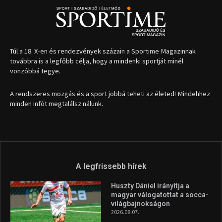
Túl a 18. X-en és rendezvények százain a Sportime Magazinnak
továbbra is a legfőbb célja, hogy a mindenki sportját minél
vonzóbbá tegye.
A rendszeres mozgás és a sport jobbá teheti az életed! Mindehhez
minden infót megtalálsz nálunk.
A legfrissebb hírek
Huszty Dániel irányítja a
magyar válogatottat a socca-
világbajnokságon
2026.08.07.