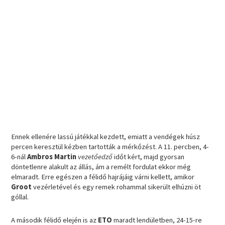
Ennek ellenére lassú játékkal kezdett, emiatt a vendégek húsz
percen keresztül kézben tartották a mérkőzést. A 11. percben, 4-
6-nál
Ambros Martin
vezetőedző
időt kért, majd gyorsan
döntetlenre alakult az állás, ám a remélt fordulat ekkor még
elmaradt. Erre egészen a félidő hajrájáig várni kellett, amikor
Groot
vezérletével és egy remek rohammal sikerült elhúzni öt
góllal.
A második félidő elején is az
ETO
maradt lendületben, 24-15-re