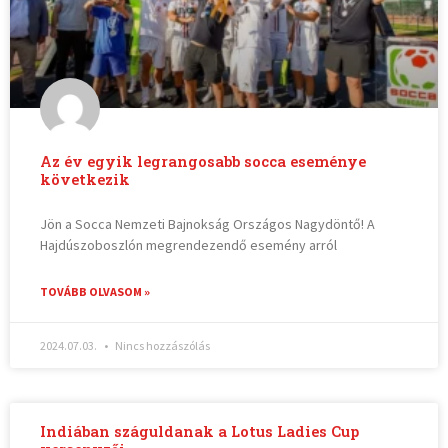
Az év egyik legrangosabb socca eseménye
következik
Jön a Socca Nemzeti Bajnokság Országos Nagydöntő! A
Hajdúszoboszlón megrendezendő esemény arról
TOVÁBB OLVASOM »
2024.07.03.
Nincs hozzászólás
Indiában száguldanak a Lotus Ladies Cup