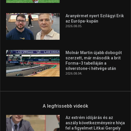
Aranyérmet nyert Szilágyi Erik
az Európa-kupán
2026.08.05.
Molnár Martin újabb dobogót
szerzett, már második a brit
Forma–3 tabelláján a
silverstone-i hétvége után
2026.08.04.
A legfrissebb videók
Az extrém időjárás és az
aszály következményeire hívja
fel a figyelmet Litkai Gergely