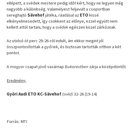
ellépett, a svédek mestere pedig időt kért, hogy ne legyen még
nagyobb a különbség. Valamelyest feljavult a csoportban
sereghajtó
Sävehof
játéka, ráadásul az
ETO
kissé
elkényelmesedett, így csökkent az előnye, ezzel együtt nem
kellett attól tartani, hogy a
svédek
egészen közel zárkóznak.
Az utolsó öt perc 29-26-ról indult, ám ekkor megint jól
összpontosítottak a
győriek
, és biztosan tartották otthon a két
pontot.
A
magyar
csapat jövő vasárnap
Bukarestben
zárja a középdöntőt.
Eredmény:
Győri Audi ETO KC-Sävehof
(svéd)
32-26 (19-14)
Forrás: MTI