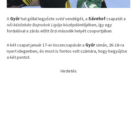
A
Győr
hat góllal legyőzte
svéd
vendégét, a
Sävehof
csapatát a
női kézilabda Bajnokok Ligája
középdöntőjében, így egy
fordulóval a zárás előtt őrzi második helyét csoportjában.
A két csapat január 17-ei összecsapásán a
Győr
simán, 26-18-ra
nyert idegenben, és most is fontos volt számára, hogy begyűjtse
a két pontot.
Hirdetés