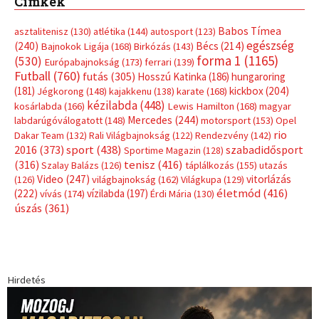
Címkék
Babos Tímea
asztalitenisz
(130)
atlétika
(144)
autosport
(123)
egészség
(240)
Bécs
(214)
Bajnokok Ligája
(168)
Birkózás
(143)
forma 1
(1165)
(530)
Európabajnokság
(173)
ferrari
(139)
Futball
(760)
futás
(305)
Hosszú Katinka
(186)
hungaroring
(181)
kickbox
(204)
Jégkorong
(148)
kajakkenu
(138)
karate
(168)
kézilabda
(448)
kosárlabda
(166)
Lewis Hamilton
(168)
magyar
Mercedes
(244)
labdarúgóválogatott
(148)
motorsport
(153)
Opel
rio
Dakar Team
(132)
Rali Világbajnokság
(122)
Rendezvény
(142)
sport
(438)
2016
(373)
szabadidősport
Sportime Magazin
(128)
(316)
tenisz
(416)
Szalay Balázs
(126)
táplálkozás
(155)
utazás
Video
(247)
vitorlázás
(126)
világbajnokság
(162)
Világkupa
(129)
életmód
(416)
(222)
vívás
(174)
vízilabda
(197)
Érdi Mária
(130)
úszás
(361)
Hirdetés