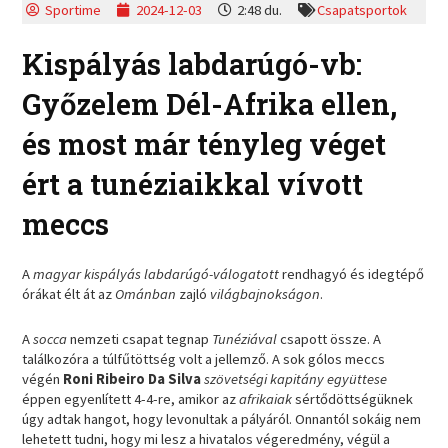
Sportime
2024-12-03
2:48 du.
Csapatsportok
Kispályás labdarúgó-vb:
Győzelem Dél-Afrika ellen,
és most már tényleg véget
ért a tunéziaikkal vívott
meccs
A
magyar kispályás labdarúgó-válogatott
rendhagyó és idegtépő
órákat élt át az
Ománban
zajló
világbajnokságon
.
A
socca
nemzeti csapat tegnap
Tunéziával
csapott össze. A
találkozóra a túlfűtöttség volt a jellemző. A sok gólos meccs
végén
Roni Ribeiro Da Silva
szövetségi kapitány együttese
éppen egyenlített 4-4-re, amikor az
afrikaiak
sértődöttségüknek
úgy adtak hangot, hogy levonultak a pályáról. Onnantól sokáig nem
lehetett tudni, hogy mi lesz a hivatalos végeredmény, végül a