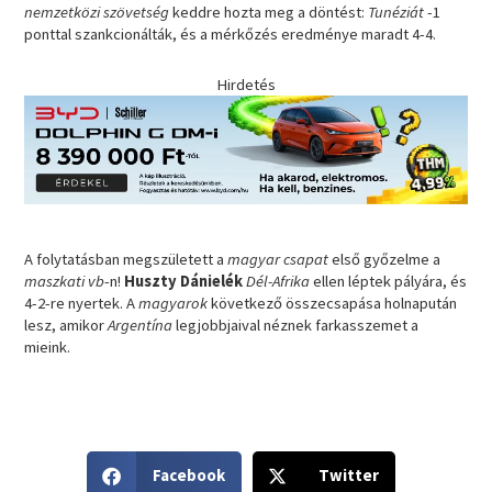
nemzetközi szövetség
keddre hozta meg a döntést:
Tunéziát
-1
ponttal szankcionálták, és a mérkőzés eredménye maradt 4-4.
Hirdetés
A folytatásban megszületett a
magyar csapat
első győzelme a
maszkati vb
-n!
Huszty Dánielék
Dél-Afrika
ellen léptek pályára, és
4-2-re nyertek. A
magyarok
következő összecsapása holnapután
lesz, amikor
Argentína
legjobbjaival néznek farkasszemet a
mieink.
S
S
Facebook
Twitter
h
h