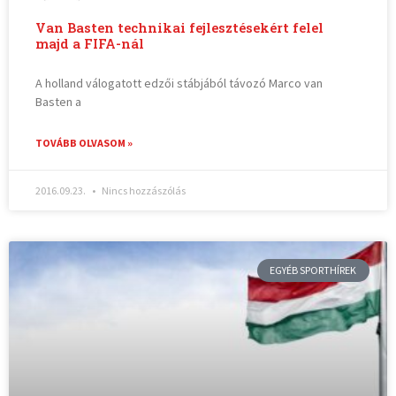
Van Basten technikai fejlesztésekért felel
majd a FIFA-nál
A holland válogatott edzői stábjából távozó Marco van
Basten a
TOVÁBB OLVASOM »
2016.09.23.
Nincs hozzászólás
EGYÉB SPORTHÍREK