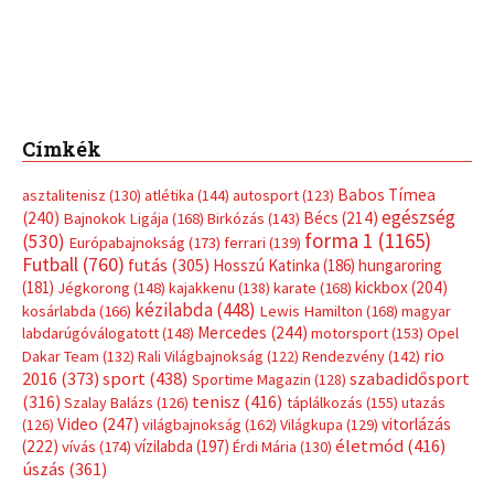
Címkék
Babos Tímea
asztalitenisz
(130)
atlétika
(144)
autosport
(123)
egészség
(240)
Bécs
(214)
Bajnokok Ligája
(168)
Birkózás
(143)
forma 1
(1165)
(530)
Európabajnokság
(173)
ferrari
(139)
Futball
(760)
futás
(305)
Hosszú Katinka
(186)
hungaroring
(181)
kickbox
(204)
Jégkorong
(148)
kajakkenu
(138)
karate
(168)
kézilabda
(448)
kosárlabda
(166)
Lewis Hamilton
(168)
magyar
Mercedes
(244)
labdarúgóválogatott
(148)
motorsport
(153)
Opel
rio
Dakar Team
(132)
Rali Világbajnokság
(122)
Rendezvény
(142)
sport
(438)
2016
(373)
szabadidősport
Sportime Magazin
(128)
(316)
tenisz
(416)
Szalay Balázs
(126)
táplálkozás
(155)
utazás
Video
(247)
vitorlázás
(126)
világbajnokság
(162)
Világkupa
(129)
életmód
(416)
(222)
vívás
(174)
vízilabda
(197)
Érdi Mária
(130)
úszás
(361)