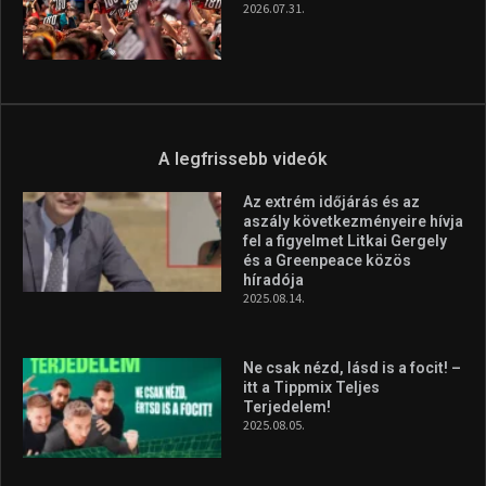
2026.07.31.
A legfrissebb videók
Az extrém időjárás és az
aszály következményeire hívja
fel a figyelmet Litkai Gergely
és a Greenpeace közös
híradója
2025.08.14.
Ne csak nézd, lásd is a focit! –
itt a Tippmix Teljes
Terjedelem!
2025.08.05.