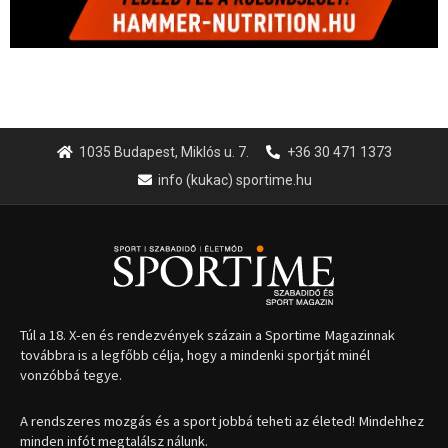
1035 Budapest, Miklós u. 7.
+36 30 471 1373
info (kukac) sportime.hu
Túl a 18. X-en és rendezvények százain a Sportime Magazinnak
továbbra is a legfőbb célja, hogy a mindenki sportját minél
vonzóbbá tegye.
A rendszeres mozgás és a sport jobbá teheti az életed! Mindehhez
minden infót megtalálsz nálunk.