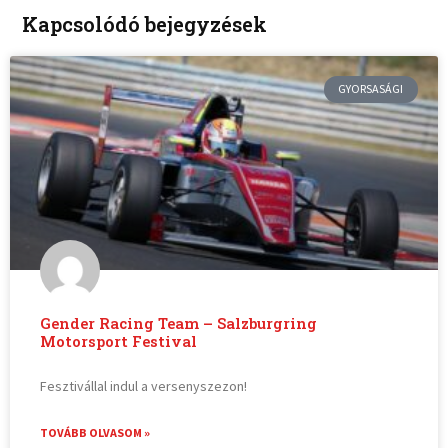
Kapcsolódó bejegyzések
GYORSASÁGI
Gender Racing Team – Salzburgring
Motorsport Festival
Fesztivállal indul a versenyszezon!
TOVÁBB OLVASOM »