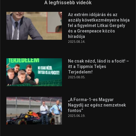
A legfrissebb videók
Az extrém időjárás és az
aszály következményeire hívja
fel a figyelmet Litkai Gergely
és a Greenpeace közös
híradója
2025.08.14.
Ne csak nézd, lásd is a focit! –
itt a Tippmix Teljes
Terjedelem!
2025.08.05.
„A Forma-1-es Magyar
Nagydíj az egész nemzetnek
fontos”
2025.06.19.