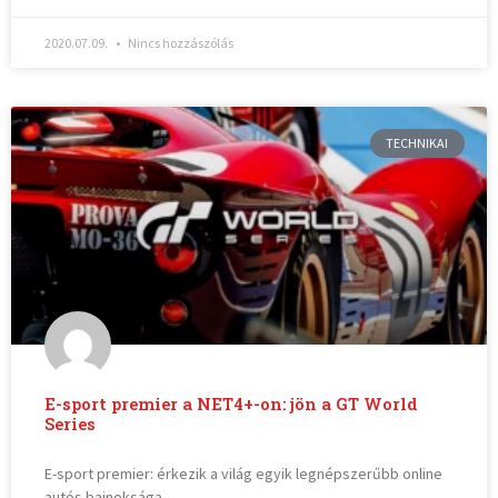
2020.07.09.
Nincs hozzászólás
TECHNIKAI
E-sport premier a NET4+-on: jön a GT World
Series
E-sport premier: érkezik a világ egyik legnépszerűbb online
autós bajnoksága,