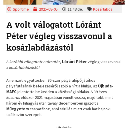
Sportime
2025-08-05
11:48 de.
Kosárlabda
A volt válogatott Lóránt
Péter végleg visszavonul a
kosárlabdázástól
A
korábbi válogatott erőcsatár
,
Lóránt Péter
végleg visszavonul
a
kosárlabdázástól
.
A nemzeti együttesben 76-szor pályáralépő játékos
pályafutásának befejezéséről szóló a hírt a klubja, az
Újbuda-
MAFC
jelentette be kedden a közösségi oldalán. A 39 éves
kosaras
először 2021 májusában vonult vissza, majd több mint
három év kihagyás után tavaly decemberben igazolt a
Műegyetem
csapatához, ahol sérülés miatt csak hat bajnoki
találkozón szerepelt.
Hirdetés