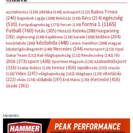
Babos Tímea
asztalitenisz
(130)
atlétika
(144)
autosport
(123)
egészség
(240)
Bécs
(214)
Bajnokok Ligája
(168)
Birkózás
(143)
forma 1
(1165)
(530)
Európabajnokság
(173)
ferrari
(139)
Futball
(760)
futás
(305)
Hosszú Katinka
(186)
hungaroring
(181)
kickbox
(204)
Jégkorong
(148)
kajakkenu
(138)
karate
(168)
kézilabda
(448)
kosárlabda
(166)
Lewis Hamilton
(168)
magyar
Mercedes
(244)
labdarúgóválogatott
(148)
motorsport
(153)
Opel
rio
Dakar Team
(132)
Rali Világbajnokság
(122)
Rendezvény
(142)
sport
(438)
2016
(373)
szabadidősport
Sportime Magazin
(128)
(316)
tenisz
(416)
Szalay Balázs
(126)
táplálkozás
(155)
utazás
Video
(247)
vitorlázás
(126)
világbajnokság
(162)
Világkupa
(129)
életmód
(416)
(222)
vívás
(174)
vízilabda
(197)
Érdi Mária
(130)
úszás
(361)
Hirdetés