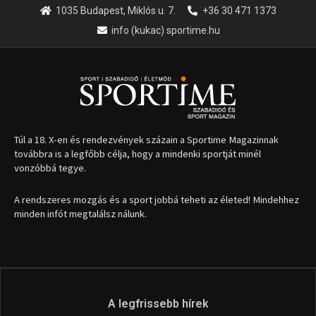
1035 Budapest, Miklós u. 7.
+36 30 471 1373
info (kukac) sportime.hu
Túl a 18. X-en és rendezvények százain a Sportime Magazinnak
továbbra is a legfőbb célja, hogy a mindenki sportját minél
vonzóbbá tegye.
A rendszeres mozgás és a sport jobbá teheti az életed! Mindehhez
minden infót megtalálsz nálunk.
A legfrissebb hírek