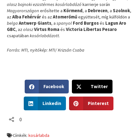
olasz bajnoki ezüstérmes kosárlabdázó
karrierje során
Magyarországon
erősítette a
Körmend
, a
Debrecen
, a
Szolnok
,
az
Alba Fehérvár
és az
Atomerőmű
együttesét, míg külföldön a
belga
Antwerp Giants
, a
spanyol
Ford Burgos
és
Lagun Aro
GBC
, az
olasz
Virtus Roma
és
Victoria
Libertas Pesaro
csapatában
kosárlabdázott
.
Forrás: MTI, nyitókép: MTI/ Krizsán Csaba
S
S
Facebook
Twitter
h
h
a
a
S
S
r
r
Linkedin
Pinterest
h
h
e
e
a
a
o
o
r
r
0
n
n
e
e
f
t
o
o
a
w
Címkék:
kosárlabda
n
n
c
i