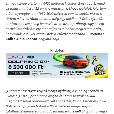
és még aznap elértem a 6400 méteren kiépített 2-es tábort, majd
éjszakai indulással 12-én ki is másztam a Lhoce-jégfalat, felértem
a Déli-nyeregbe, ami 7950-8000 méteren van és ezután vissza is
tértem a kettes táborba, ahol még egy akklimatizációs éjszakát
eltöltöttem. Ma pedig leereszkedtem az alaptáborig. Úgy érzem
az akklimatizációm így már teljes és mindent megtettem azért,
hogy valós eséllyel vágjak neki a csúcstámadásnak.”
– mondta a
Kalifa Alpin Csapat
hegymászója
.
Hirdetés
„Csaba fantasztikus teljesítményt nyújtott, a jelenleg szintén az
Everest „tiszta”, pótlólagos oxigén és serpa segítők nélküli
megmászásával próbálkozó két világsztár, Kilian Jornet és David
Göttler tempójával haladt a 8000 méteres magasságban
található Déli-nyeregig, ráadásul mászótárs nélkül csinálta végig