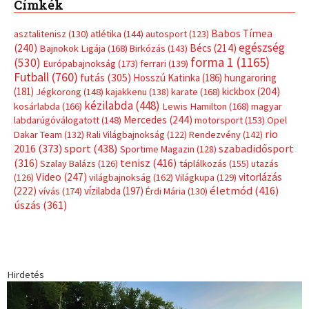
Címkék
Babos Tímea
asztalitenisz
(130)
atlétika
(144)
autosport
(123)
egészség
(240)
Bécs
(214)
Bajnokok Ligája
(168)
Birkózás
(143)
forma 1
(1165)
(530)
Európabajnokság
(173)
ferrari
(139)
Futball
(760)
futás
(305)
Hosszú Katinka
(186)
hungaroring
(181)
kickbox
(204)
Jégkorong
(148)
kajakkenu
(138)
karate
(168)
kézilabda
(448)
kosárlabda
(166)
Lewis Hamilton
(168)
magyar
Mercedes
(244)
labdarúgóválogatott
(148)
motorsport
(153)
Opel
rio
Dakar Team
(132)
Rali Világbajnokság
(122)
Rendezvény
(142)
sport
(438)
2016
(373)
szabadidősport
Sportime Magazin
(128)
(316)
tenisz
(416)
Szalay Balázs
(126)
táplálkozás
(155)
utazás
Video
(247)
vitorlázás
(126)
világbajnokság
(162)
Világkupa
(129)
életmód
(416)
(222)
vívás
(174)
vízilabda
(197)
Érdi Mária
(130)
úszás
(361)
Hirdetés