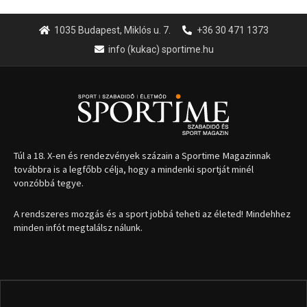
1035 Budapest, Miklós u. 7.
+36 30 471 1373
info (kukac) sportime.hu
Túl a 18. X-en és rendezvények százain a Sportime Magazinnak
továbbra is a legfőbb célja, hogy a mindenki sportját minél
vonzóbbá tegye.
A rendszeres mozgás és a sport jobbá teheti az életed! Mindehhez
minden infót megtalálsz nálunk.