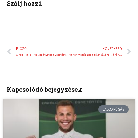
Szólj hozzá
Előző
K
ELŐZŐ
KÖVETKEZŐ
Giro d’Italia – Valter átvette a vezetést az összetettben
Valter megőrizte az élen állónak járó rózsaszín trikót
Kapcsolódó bejegyzések
LABDARÚGÁS