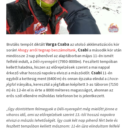
Brutális tempót diktált
Varga Csaba
az utolsó akklimatizációs kör
során!
Ahogy arról tegnap beszámoltunk
,
Csabi
a második kör után
mindössze 2 nap pihenővel az alaptáborban május 11-én ismét
felfelé indult, a
Déli-nyeregért
(7950-8000m). Feszített tempóban
kellett haladnia, hiszen az előrejelzések szerint a mai nappal
érkező vihar hosszú napokra elviszi a mászóidőt.
Csabi
11-én
egyből a kettesig ment (6400 m) és onnan éjszaka elindul a
Lhoce-
jégfal
irányába, keresztül a jégfalban kiépített 3-as táboron (7150
m) és 12-én el is érte a 8000 méteres magasságot, ahonnan az
erős szél ellenére műholdas telefonon be is jelentkezett.
„Úgy döntöttem felmegyek a Déli-nyeregért még mielőtt jönne a
viharos idő, ami az előrejelzések szerint 13.-tól hosszú napokra
elviszi a mászás lehetőségét. Így csak két nap pihenő fért bele és
feszített tempóban kellett másznom: 11-én újra elindultam felfelé