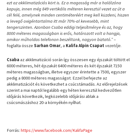
ezt az akklimatizációs kört is. Ez a magasság már a halálzóna
kapuja, innen még 849 vertikális méteren keresztül vezet az út a
cél felé, amelynek minden centiméteréért meg kell küzdeni, hiszen
a levegő oxigéntartalma itt már 70%-al kevesebb, mint
tengerszinten. Azonban Csaba eddigi teljesítménye és az, hogy
8000 méteres magasságban is erős, határozott volt a hangja,
amikor műholdas telefonon beszéltünk, nagyon biztató.”
–
foglalta össze
Sarhan Omar
, a
Kalifa Alpin Csapat
vezetője
.
Csaba
az akklimatizáció során így összesen egy éjszakát töltött el
6000 méteres, hét éjszakát 6400 méteres és két éjszakát 7150
méteres magasságban, illetve egyszer érintette a 7500, egyszer
pedig a 8000 méteres magasságot. Ezzel befejezte az
akklimatizációt és következhet a csúcstámadás. Az előrejelzések
szerint a mai naptól legalább egy héten keresztül kedvezőtlen
időjárás következik, legközelebb időjárási ablak a
csúcsmászáshoz 20-a környékén nyílhat.
Forrás:
https://www.facebook.com/KalifaPage