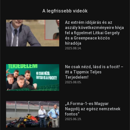
A legfrissebb videók
Az extrém időjárás és az
aszály következményeire hívja
fel a figyelmet Litkai Gergely
és a Greenpeace közös
híradója
2025.08.14.
Ne csak nézd, lásd is a focit! –
itt a Tippmix Teljes
Terjedelem!
2025.08.05.
„A Forma-1-es Magyar
Nagydíj az egész nemzetnek
fontos”
2025.06.19.