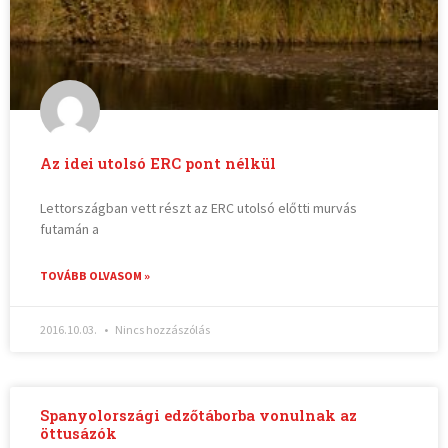
Az idei utolsó ERC pont nélkül
Lettországban vett részt az ERC utolsó előtti murvás
futamán a
TOVÁBB OLVASOM »
2016.10.03.
Nincs hozzászólás
Spanyolországi edzőtáborba vonulnak az
öttusázók