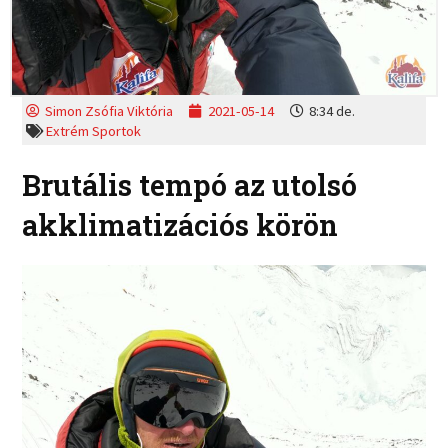
Simon Zsófia Viktória
2021-05-14
8:34 de.
Extrém Sportok
Brutális tempó az utolsó
akklimatizációs körön