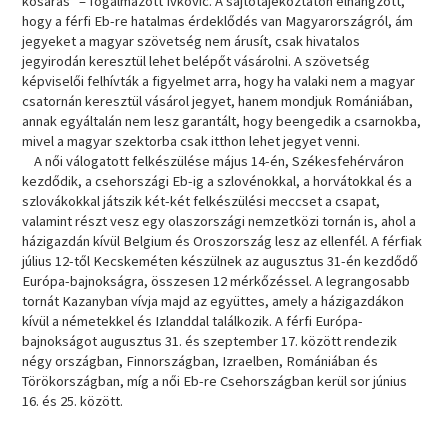
kosaras” – fogalmazott Ivkovic. A sajtótájékoztatón elhangzott,
hogy a férfi Eb-re hatalmas érdeklődés van Magyarországról, ám
jegyeket a magyar szövetség nem árusít, csak hivatalos
jegyirodán keresztül lehet belépőt vásárolni. A szövetség
képviselői felhívták a figyelmet arra, hogy ha valaki nem a magyar
csatornán keresztül vásárol jegyet, hanem mondjuk Romániában,
annak egyáltalán nem lesz garantált, hogy beengedik a csarnokba,
mivel a magyar szektorba csak itthon lehet jegyet venni.
A női válogatott felkészülése május 14-én, Székesfehérváron
kezdődik, a csehországi Eb-ig a szlovénokkal, a horvátokkal és a
szlovákokkal játszik két-két felkészülési meccset a csapat,
valamint részt vesz egy olaszországi nemzetközi tornán is, ahol a
házigazdán kívül Belgium és Oroszország lesz az ellenfél. A férfiak
július 12-től Kecskeméten készülnek az augusztus 31-én kezdődő
Európa-bajnokságra, összesen 12 mérkőzéssel. A legrangosabb
tornát Kazanyban vívja majd az együttes, amely a házigazdákon
kívül a németekkel és Izlanddal találkozik. A férfi Európa-
bajnokságot augusztus 31. és szeptember 17. között rendezik
négy országban, Finnországban, Izraelben, Romániában és
Törökországban, míg a női Eb-re Csehországban kerül sor június
16. és 25. között.