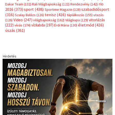
rio
Dakar Team
(132)
Rali Világbajnokság
(122)
Rendezvény
(142)
sport
(438)
2016
(373)
szabadidősport
Sportime Magazin
(128)
(316)
tenisz
(416)
Szalay Balázs
(126)
táplálkozás
(155)
utazás
Video
(247)
vitorlázás
(126)
világbajnokság
(162)
Világkupa
(129)
életmód
(416)
(222)
vívás
(174)
vízilabda
(197)
Érdi Mária
(130)
úszás
(361)
Hirdetés