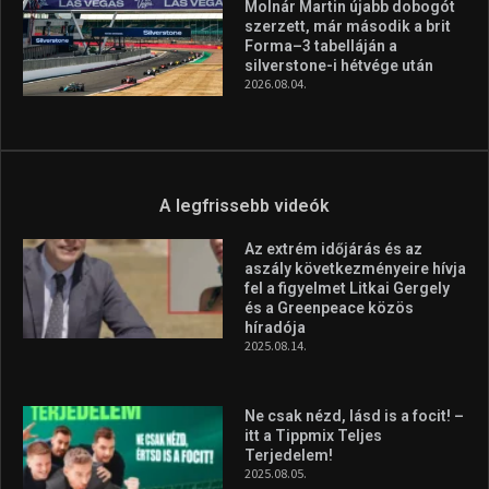
Molnár Martin újabb dobogót
szerzett, már második a brit
Forma–3 tabelláján a
silverstone-i hétvége után
2026.08.04.
A legfrissebb videók
Az extrém időjárás és az
aszály következményeire hívja
fel a figyelmet Litkai Gergely
és a Greenpeace közös
híradója
2025.08.14.
Ne csak nézd, lásd is a focit! –
itt a Tippmix Teljes
Terjedelem!
2025.08.05.