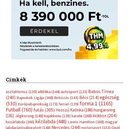
Címkék
Babos Tímea
asztalitenisz
(130)
atlétika
(144)
autosport
(123)
egészség
(240)
Bécs
(214)
Bajnokok Ligája
(168)
Birkózás
(143)
forma 1
(1165)
(530)
Európabajnokság
(173)
ferrari
(139)
Futball
(760)
futás
(305)
Hosszú Katinka
(186)
hungaroring
(181)
kickbox
(204)
Jégkorong
(148)
kajakkenu
(138)
karate
(168)
kézilabda
(448)
kosárlabda
(166)
Lewis Hamilton
(168)
magyar
Mercedes
(244)
labdarúgóválogatott
(148)
motorsport
(153)
Opel