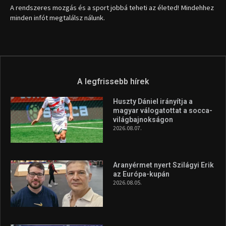
A rendszeres mozgás és a sport jobbá teheti az életed! Mindehhez
minden infót megtalálsz nálunk.
A legfrissebb hírek
Huszty Dániel irányítja a
magyar válogatottat a socca-
világbajnokságon
2026.08.07.
Aranyérmet nyert Szilágyi Erik
az Európa-kupán
2026.08.05.