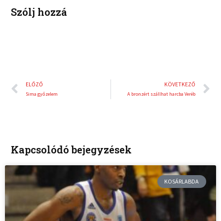
t
Szólj hozzá
Előző
K
ELŐZŐ
KÖVETKEZŐ
Sima győzelem
A bronzért szállhat harcba Veréb
Kapcsolódó bejegyzések
KOSÁRLABDA