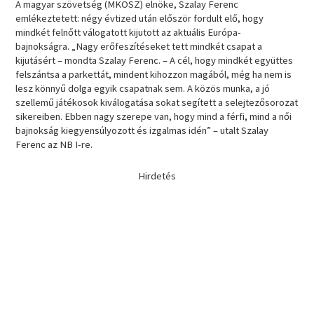
A magyar szövetség (MKOSZ) elnöke, Szalay Ferenc
emlékeztetett: négy évtized után először fordult elő, hogy
mindkét felnőtt válogatott kijutott az aktuális Európa-
bajnokságra. „Nagy erőfeszítéseket tett mindkét csapat a
kijutásért – mondta Szalay Ferenc. – A cél, hogy mindkét együttes
felszántsa a parkettát, mindent kihozzon magából, még ha nem is
lesz könnyű dolga egyik csapatnak sem. A közös munka, a jó
szellemű játékosok kiválogatása sokat segített a selejtezősorozat
sikereiben. Ebben nagy szerepe van, hogy mind a férfi, mind a női
bajnokság kiegyensúlyozott és izgalmas idén” – utalt Szalay
Ferenc az NB I-re.
Hirdetés