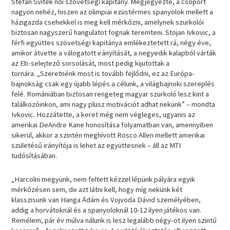
Stefan Svitek női szövetségi kapitány. Megjegyezte, a csoport
nagyon nehéz, hiszen az olimpiai ezüstérmes spanyolok mellett a
házigazda csehekkel is meg kell mérkőzni, amelynek szurkolói
biztosan nagyszerű hangulatot fognak teremteni. Stojan Ivkovic, a
férfi együttes szövetségi kapitánya emlékeztetett rá, négy éve,
amikor átvette a válogatott irányítását, a negyedik kalapból várták
az Eb-selejtező sorsolását, most pedig kijutottak a
tornára. „Szeretnénk most is tovább fejlődni, ez az Európa-
bajnokság csak egy újabb lépés a célunk, a világbajnoki szereplés
felé. Romániában biztosan rengeteg magyar szurkoló lesz kint a
találkozóinkon, ami nagy plusz motivációt adhat nekünk” – mondta
Ivkovic. Hozzátette, a keret még nem végleges, ugyanis az
amerikai DeAndre Kane honosítása folyamatban van, amennyiben
sikerül, akkor a szintén meghívott Rosco Allen mellett amerikai
születésű irányítója is lehet az együttesnek – áll az MTI
tudósításában.
„Harcolni megyünk, nem feltett kézzel lépünk pályára egyik
mérkőzésen sem, de azt látni kell, hogy míg nekünk két
klasszisunk van Hanga Ádám és Vojvoda Dávid személyében,
addig a horvátoknál és a spanyoloknál 10-12 ilyen játékos van.
Remélem, pár év múlva nálunk is lesz legalább négy-öt ilyen szintű