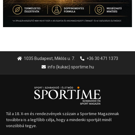
1035 Budapest, Miklós u. 7.
+36 30 471 1373
info (kukac) sportime.hu
Túl a 18. X-en és rendezvények százain a Sportime Magazinnak
továbbra is a legfőbb célja, hogy a mindenki sportját minél
vonzóbbá tegye.