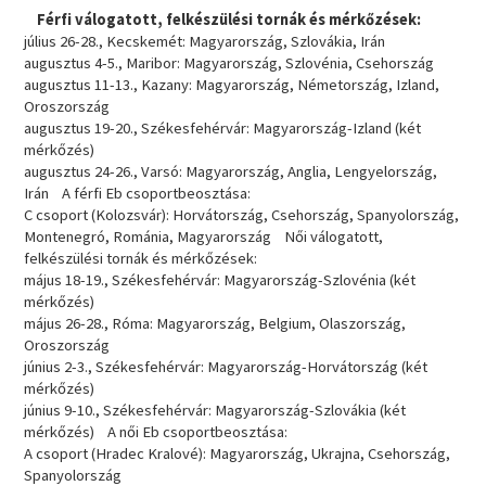
Férfi válogatott, felkészülési tornák és mérkőzések:
július 26-28., Kecskemét: Magyarország, Szlovákia, Irán
augusztus 4-5., Maribor: Magyarország, Szlovénia, Csehország
augusztus 11-13., Kazany: Magyarország, Németország, Izland,
Oroszország
augusztus 19-20., Székesfehérvár: Magyarország-Izland (két
mérkőzés)
augusztus 24-26., Varsó: Magyarország, Anglia, Lengyelország,
Irán A férfi Eb csoportbeosztása:
C csoport (Kolozsvár): Horvátország, Csehország, Spanyolország,
Montenegró, Románia, Magyarország Női válogatott,
felkészülési tornák és mérkőzések:
május 18-19., Székesfehérvár: Magyarország-Szlovénia (két
mérkőzés)
május 26-28., Róma: Magyarország, Belgium, Olaszország,
Oroszország
június 2-3., Székesfehérvár: Magyarország-Horvátország (két
mérkőzés)
június 9-10., Székesfehérvár: Magyarország-Szlovákia (két
mérkőzés) A női Eb csoportbeosztása:
A csoport (Hradec Kralové): Magyarország, Ukrajna, Csehország,
Spanyolország