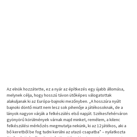
Az elnök hozzátette, ez a nyár az építkezés egy újabb állomása,
melynek célja, hogy hosszú távon ütőképes válogatottak
alakuljanak ki az Európa-bajnoki mezőnyben. „A hosszúra nyúlt
bajnoki döntő miatt nem lesz sok pihenője a játékosoknak, de a
lányok nagyon várják a felkészülés első napját. Székesfehérváron
gyönyörű körülmények várnak majd minket, remélem, a kilenc
felkészülési mérkőzés megmutatja nekünk, ki az 12 játékos, aki a
bő keretből be fog tudni kerülni az utazó csapatba” – nyilatkozta