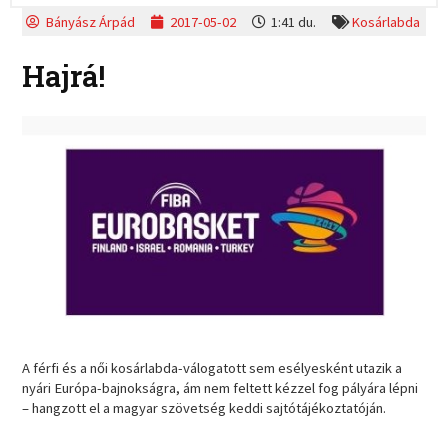
Bányász Árpád
2017-05-02
1:41 du.
Kosárlabda
Hajrá!
A férfi és a női kosárlabda-válogatott sem esélyesként utazik a
nyári Európa-bajnokságra, ám nem feltett kézzel fog pályára lépni
– hangzott el a magyar szövetség keddi sajtótájékoztatóján.