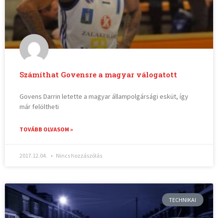
Számíthat Govensre a magyar válogatott
Govens Darrin letette a magyar állampolgársági esküt, így
már felöltheti
TOVÁBB OLVASOM »
2017.12.04.
Nincs hozzászólás
TECHNIKAI