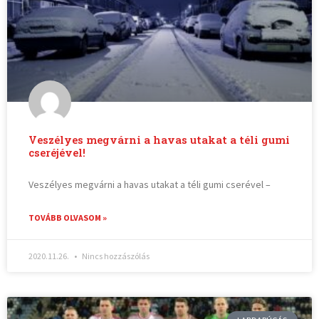
Veszélyes megvárni a havas utakat a téli gumi
cseréjével!
Veszélyes megvárni a havas utakat a téli gumi cserével –
TOVÁBB OLVASOM »
2020.11.26.
Nincs hozzászólás