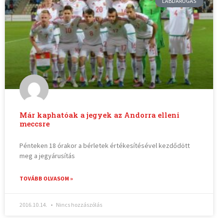
LABDARÚGÁS
Már kaphatóak a jegyek az Andorra elleni
meccsre
Pénteken 18 órakor a bérletek értékesítésével kezdődött
meg a jegyárusítás
TOVÁBB OLVASOM »
2016.10.14.
Nincs hozzászólás