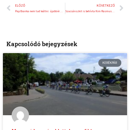
Előző
K
ELŐZŐ
KÖVETKEZŐ
Pap Bianka nem tud leállni: újabb érmet szerzett
Szucsánszkit is behívta Kim Rasmussen
Kapcsolódó bejegyzések
KERÉKPÁR