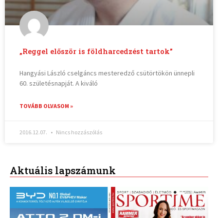
„Reggel először is földharcedzést tartok”
Hangyási László cselgáncs mesteredző csütörtökön ünnepli
60. születésnapját. A kiváló
TOVÁBB OLVASOM »
2016.12.07.
Nincs hozzászólás
Aktuális lapszámunk