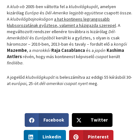
A
klub-vb
2005-ben váltotta fel a
klubvilágkupát
, amelyen
kizárólag
Európa
és
Dél-Amerika legjobb együttese
csapott össze.
A
klubvilágbajnokságon
a hat kontinens legrangosabb
klubsorozatának győztese, valamint a házigazda szerepel
. A
megváltozott rendszer ellenére továbbra is kizárólag
Dél-
Amerikából
és
Európából
került ki a győztes, s olyan is csak
háromszor – 2010-ben, 2013-ban és tavaly – fordult elő a
kongói
Mazembe
, a
marokkói
Raja Casablanca
és a
japán
Kashima
Antlers
révén, hogy más kontinenst képviselő
csapat
került
fináléba
.
A jogelőd
klubvilágkupát
is beleszámítva az eddigi 55 kiírásból 30-
at
európai
, 25-öt
dél-amerikai csapat nyert
meg.
S
S
Facebook
Twitter
h
h
a
a
S
S
r
r
Linkedin
Pinterest
h
h