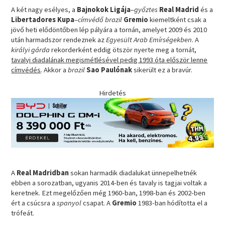
A két nagy esélyes, a
Bajnokok Ligája
–
győztes
Real Madrid
és a
Libertadores Kupa
–
címvédő brazil
Gremio
kiemeltként csak a
jövő heti elődöntőben lép pályára a tornán, amelyet 2009 és 2010
után harmadszor rendeznek az
Egyesült Arab Emírségekben
. A
királyi gárda
rekorderként eddig ötször nyerte meg a tornát,
tavalyi diadalának megismétlésével pedig 1993 óta először lenne
címvédés
. Akkor a
brazil
Sao Paulónak
sikerült ez a bravúr.
Hirdetés
A
Real Madridban
sokan harmadik diadalukat ünnepelhetnék
ebben a sorozatban, ugyanis 2014-ben és tavaly is tagjai voltak a
keretnek. Ezt megelőzően még 1960-ban, 1998-ban és 2002-ben
ért a csúcsra a
spanyol
csapat. A
Gremio
1983-ban hódította el a
trófeát.