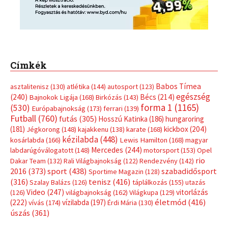
Címkék
Babos Tímea
asztalitenisz
(130)
atlétika
(144)
autosport
(123)
egészség
(240)
Bécs
(214)
Bajnokok Ligája
(168)
Birkózás
(143)
forma 1
(1165)
(530)
Európabajnokság
(173)
ferrari
(139)
Futball
(760)
futás
(305)
Hosszú Katinka
(186)
hungaroring
(181)
kickbox
(204)
Jégkorong
(148)
kajakkenu
(138)
karate
(168)
kézilabda
(448)
kosárlabda
(166)
Lewis Hamilton
(168)
magyar
Mercedes
(244)
labdarúgóválogatott
(148)
motorsport
(153)
Opel
rio
Dakar Team
(132)
Rali Világbajnokság
(122)
Rendezvény
(142)
sport
(438)
2016
(373)
szabadidősport
Sportime Magazin
(128)
(316)
tenisz
(416)
Szalay Balázs
(126)
táplálkozás
(155)
utazás
Video
(247)
vitorlázás
(126)
világbajnokság
(162)
Világkupa
(129)
életmód
(416)
(222)
vívás
(174)
vízilabda
(197)
Érdi Mária
(130)
úszás
(361)