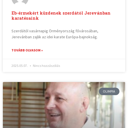
Eb-érmekért küzdenek szerdától Jerevánban
karatésaink
Szerdától vasárnapig Örményország fővárosában,
Jerevánban zajlik az idei karate Európa-bajnokság.
TOVÁBB OLVASOM »
2025.05.07.
Nincs hozzászólás
OLIMPIA