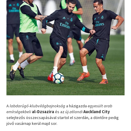
A
labdarúgó-klubvilágbajnokság
a házigazda
egyesült arab
emírségekbeli
al-Dzsazira
és az
új-zélandi
Auckland City
selejtezős összecsapásával startol el szerdán, a döntőre pedig
jövő vasárnap kerül majd sor.