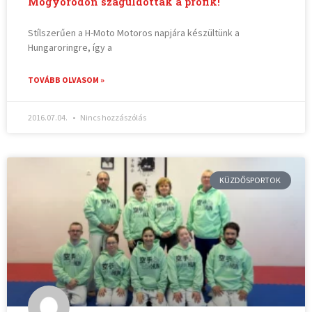
Mogyoródon száguldottak a profik!
Stílszerűen a H-Moto Motoros napjára készültünk a
Hungaroringre, így a
TOVÁBB OLVASOM »
2016.07.04.
Nincs hozzászólás
KÜZDŐSPORTOK