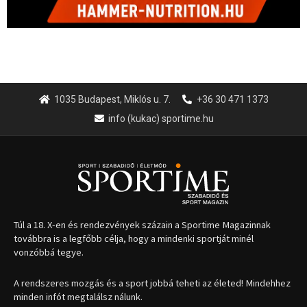
1035 Budapest, Miklós u. 7.
+36 30 471 1373
info (kukac) sportime.hu
Túl a 18. X-en és rendezvények százain a Sportime Magazinnak
továbbra is a legfőbb célja, hogy a mindenki sportját minél
vonzóbbá tegye.
A rendszeres mozgás és a sport jobbá teheti az életed! Mindehhez
minden infót megtalálsz nálunk.