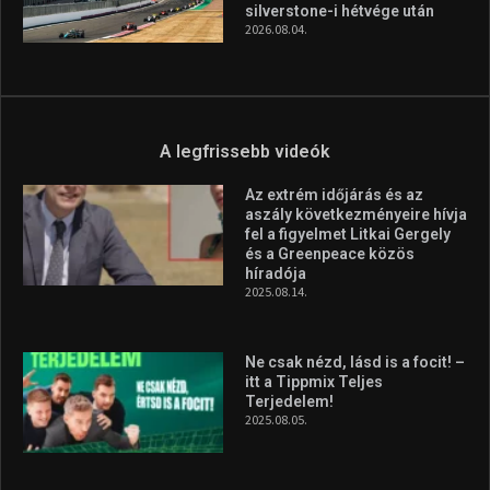
silverstone-i hétvége után
2026.08.04.
A legfrissebb videók
Az extrém időjárás és az
aszály következményeire hívja
fel a figyelmet Litkai Gergely
és a Greenpeace közös
híradója
2025.08.14.
Ne csak nézd, lásd is a focit! –
itt a Tippmix Teljes
Terjedelem!
2025.08.05.