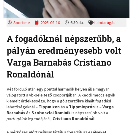
Sportime
2025-09-10
6:30 du.
Labdarúgás
A fogadóknál népszerűbb, a
pályán eredményesebb volt
Varga Barnabás Cristiano
Ronaldónál
Két forduló után egy ponttal harmadik helyen áll a magyar
válogatott a vb-selejtező csoportjában. A keddi meccs egyik
kiemelt érdekessége, hogy a gólszerzőkre kínált fogadási
lehetőségeknél –
Tippmixen
és a
Tippmixprón
is –
Varga
Barnabás
és
Szoboszlai Dominik
is népszerűbb volt a
portugálok
legendájánál,
Cristiano Ronaldónál
.
A mérkőzés előtt reálisan látták a fogadók az esélyeket,