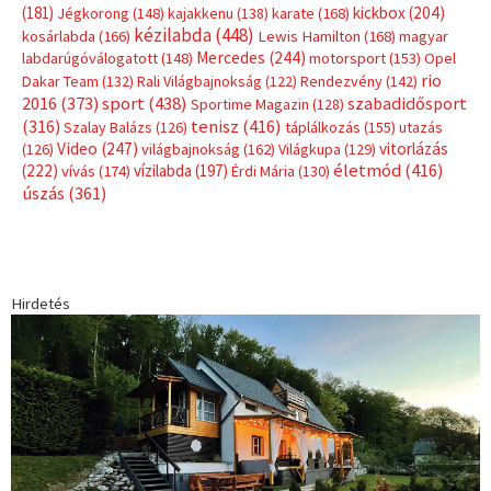
(181)
kickbox
(204)
Jégkorong
(148)
kajakkenu
(138)
karate
(168)
kézilabda
(448)
kosárlabda
(166)
Lewis Hamilton
(168)
magyar
Mercedes
(244)
labdarúgóválogatott
(148)
motorsport
(153)
Opel
rio
Dakar Team
(132)
Rali Világbajnokság
(122)
Rendezvény
(142)
sport
(438)
2016
(373)
szabadidősport
Sportime Magazin
(128)
(316)
tenisz
(416)
Szalay Balázs
(126)
táplálkozás
(155)
utazás
Video
(247)
vitorlázás
(126)
világbajnokság
(162)
Világkupa
(129)
életmód
(416)
(222)
vívás
(174)
vízilabda
(197)
Érdi Mária
(130)
úszás
(361)
Hirdetés