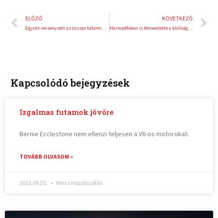
Előző
K
ELŐZŐ
KÖVETKEZŐ
Együtt versenyzett az összes tatamis szakág a kick-box magyar bajnokságon
Harmadfokon is felmentette a bíróság Udvaros Dorottyát és a Greenpeace aktivistáit
Kapcsolódó bejegyzések
Izgalmas futamok jövőre
Bernie Ecclestone nem ellenzi teljesen a V6-os motorokat.
TOVÁBB OLVASOM »
2013.09.25.
Nincs hozzászólás