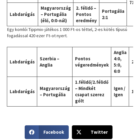
71,0
Magyarország
2. félidő –
Portugália
Labdarúgás
– Portugália
Pontos
2:1
(élő, 0:0-nál)
eredmény
Egy komlói Tippmix-játékos 1 000 Ft-os téttel, 2-es kötés típusú
fogadással 420 ezer Ft-ot nyert.
Anglia
Szerbia –
Pontos
4:0,
Labdarúgás
28,
Anglia
végeredmények
5:0,
6:0
1.félidő/2.félidő
Magyarország
– Mindkét
Igen /
Labdarúgás
15,
– Portugália
csapat szerez
Igen
gólt
S
S
Facebook
Twitter
h
h