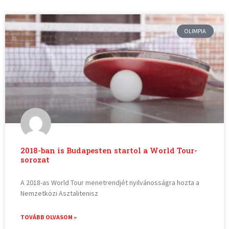
OLIMPIA
2018-ban is Budapesten startol a World Tour-
sorozat
A 2018-as World Tour menetrendjét nyilvánosságra hozta a
Nemzetközi Asztalitenisz
TOVÁBB OLVASOM »