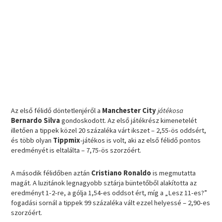
Az első félidő döntetlenjéről a
Manchester City
játékosa
Bernardo Silva
gondoskodott. Az első játékrész kimenetelét
illetően a tippek közel 20 százaléka várt ikszet – 2,55-ös oddsért,
és több olyan
Tippmix
-játékos is volt, aki az első félidő pontos
eredményét is eltalálta – 7,75-ös szorzóért.
A második félidőben aztán
Cristiano Ronaldo
is megmutatta
magát. A luzitánok legnagyobb sztárja büntetőből alakította az
eredményt 1-2-re, a gólja 1,54-es oddsot ért, míg a „Lesz 11-es?”
fogadási sornál a tippek 99 százaléka vált ezzel helyessé – 2,90-es
szorzóért.