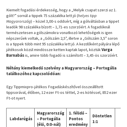
Kiemelt fogadási érdekesség, hogy a „Melyik csapat szerzi az 1.
gólt?” sornál a tippek 75 százaléka lett jó (
helyes tipp
Magyarország
) – közel 3,00-s oddsért, míg a gólváltásban a tippet
leadók 98 százaléka bízott – 1,71-es szorzóért. A fogadóknál
természetesen a gólszámokra vonatkozó lehetőségek is igen
népszerűek voltak, a „Gólszám 2,5”, illetve a „Gólszám 3,5” soron
is a tippek több mint 95 százaléka lett jó. A kezdőként pályára lépő
játékosok közül mindössze ketten kaptak lapot, köztük
Varga
Barnabás
is, amire több fogadó is számított – 3,45-ös szorzóért.
Néhány kiemelkedő szelvény a Magyarország – Portugália
találkozóhoz kapcsolódóan:
Egy Tippmixpro-játékos Fogadáskészítővel összeállított
tippsorával, élőben, 12 ezer Ft-os téttel, 2-es kötéssel, 852 ezer
Ft-ot nyert.
Magyarország
1. félidő –
Döntetlen
Labdarúgás
– Portugália
Pontos
1:1
(élő, 0:0-nál)
eredmény