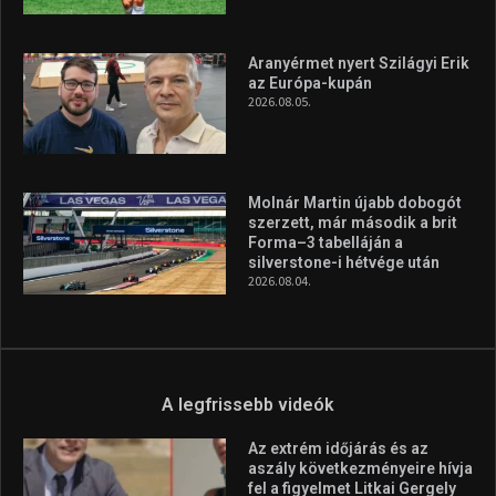
Aranyérmet nyert Szilágyi Erik
az Európa-kupán
2026.08.05.
Molnár Martin újabb dobogót
szerzett, már második a brit
Forma–3 tabelláján a
silverstone-i hétvége után
2026.08.04.
A legfrissebb videók
Az extrém időjárás és az
aszály következményeire hívja
fel a figyelmet Litkai Gergely