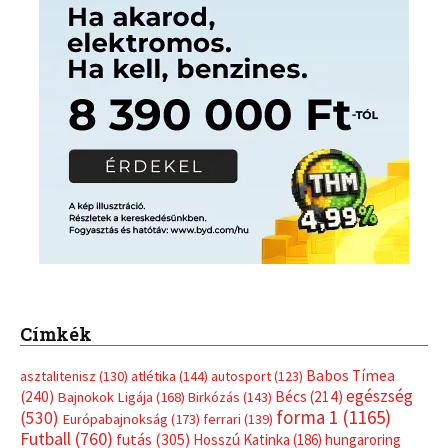
Címkék
Babos Tímea
asztalitenisz
(130)
atlétika
(144)
autosport
(123)
egészség
(240)
Bécs
(214)
Bajnokok Ligája
(168)
Birkózás
(143)
forma 1
(1165)
(530)
Európabajnokság
(173)
ferrari
(139)
Futball
(760)
futás
(305)
Hosszú Katinka
(186)
hungaroring