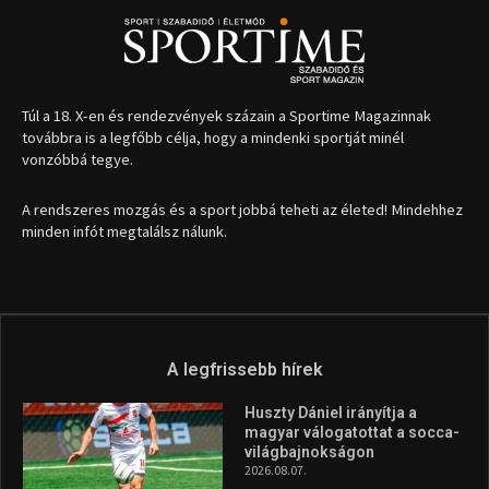
Túl a 18. X-en és rendezvények százain a Sportime Magazinnak
továbbra is a legfőbb célja, hogy a mindenki sportját minél
vonzóbbá tegye.
A rendszeres mozgás és a sport jobbá teheti az életed! Mindehhez
minden infót megtalálsz nálunk.
A legfrissebb hírek
Huszty Dániel irányítja a
magyar válogatottat a socca-
világbajnokságon
2026.08.07.