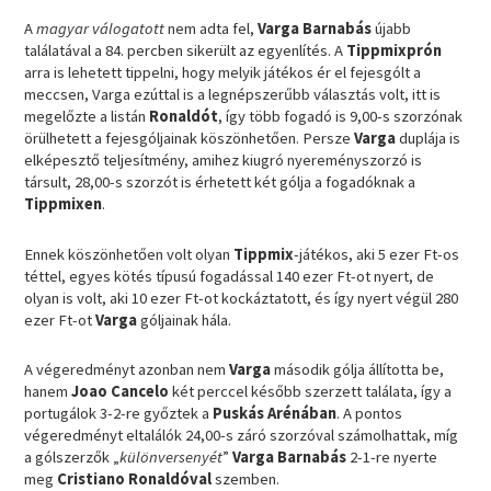
A
magyar válogatott
nem adta fel,
Varga Barnabás
újabb
találatával a 84. percben sikerült az egyenlítés. A
Tippmixprón
arra is lehetett tippelni, hogy melyik játékos ér el fejesgólt a
meccsen, Varga ezúttal is a legnépszerűbb választás volt, itt is
megelőzte a listán
Ronaldót
, így több fogadó is 9,00-s szorzónak
örülhetett a fejesgóljainak köszönhetően. Persze
Varga
duplája is
elképesztő teljesítmény, amihez kiugró nyereményszorzó is
társult, 28,00-s szorzót is érhetett két gólja a fogadóknak a
Tippmixen
.
Ennek köszönhetően volt olyan
Tippmix
-játékos, aki 5 ezer Ft-os
téttel, egyes kötés típusú fogadással 140 ezer Ft-ot nyert, de
olyan is volt, aki 10 ezer Ft-ot kockáztatott, és így nyert végül 280
ezer Ft-ot
Varga
góljainak hála.
A végeredményt azonban nem
Varga
második gólja állította be,
hanem
Joao Cancelo
két perccel később szerzett találata, így a
portugálok 3-2-re győztek a
Puskás Arénában
. A pontos
végeredményt eltalálók 24,00-s záró szorzóval számolhattak, míg
a gólszerzők „
különversenyét
”
Varga Barnabás
2-1-re nyerte
meg
Cristiano Ronaldóval
szemben.