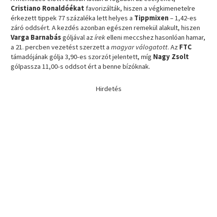
Cristiano Ronaldóékat
favorizálták, hiszen a végkimenetelre
érkezett tippek 77 százaléka lett helyes a
Tippmixen
– 1,42-es
záró oddsért. A kezdés azonban egészen remekül alakult, hiszen
Varga Barnabás
góljával az
írek
elleni meccshez hasonlóan hamar,
a 21. percben vezetést szerzett a
magyar
válogatott
. Az
FTC
támadójának gólja 3,90-es szorzót jelentett, míg
Nagy Zsolt
gólpassza 11,00-s oddsot ért a benne bízóknak.
Hirdetés