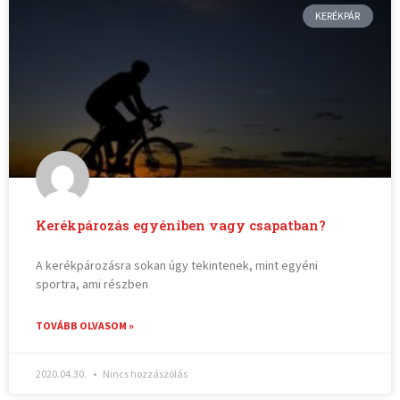
KERÉKPÁR
Kerékpározás egyéniben vagy csapatban?
A kerékpározásra sokan úgy tekintenek, mint egyéni
sportra, ami részben
TOVÁBB OLVASOM »
2020.04.30.
Nincs hozzászólás