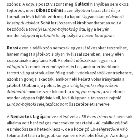
szóhoz. A
kapus
poszt viszont még
Gulácsi
hiányában sem okoz
fejtörést, mert
Dibusz Dénes
személyében tapasztalt és jó
formában lévő hálóőr védi majd a kaput. Ugyanakkor
védekező
középpályásként
Schäfer
jószerivel kirobbanthatatlan volt a
kezdőből a
tavalyi Európa-bajnokság
óta, így a helyén
mindenképpen új
futballista
lép pályára
Luxembourgban
.
Rossi
ezen a találkozón nemcsak egyes játékosokat tesztelhet,
hanem magát a játékot is olyan riválissal szemben, amely ellen
csapatának irányítania kell. Az elmúlt időszakban ugyanis a
válogatott
remek eredményeket ért el, amikor erősebbnek
tartott válogatottak ellen főleg stabil védekezésből kontrázhatott,
azonban gondjai akadtak, amikor neki kellett volna irányítania a
játékot. Utóbbira jó példa, hogy a
világbajnoki selejtezőkön
Albániától
mindkétszer kikapott a
magyar csapat
, azaz ebben
mindenképpen fejlődnie kell, kiváltképpen a tavasszal rajtoló
Európa-bajnoki selejtezőcsoport
összetételét ismerve.
A
Nemzetek Ligája
bevezetésével az 58 éves
trénernek
nem sok
alkalma volt barátságos meccseken tesztelni – 48. találkozójából
ez mindössze a hetedik lesz -, de a közelgő Eb
-selejtezőkre
való
tekintettel talán a legjobbkor van erre két lehetősége. Az eddigi