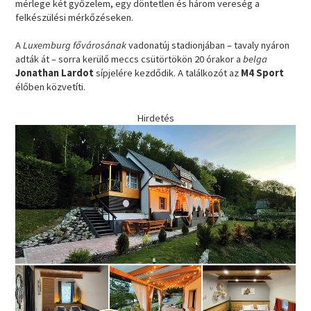
mérlege két győzelem, egy döntetlen és három vereség a
felkészülési mérkőzéseken.
A
Luxemburg fővárosának
vadonatúj stadionjában – tavaly nyáron
adták át – sorra kerülő meccs csütörtökön 20 órakor a
belga
Jonathan Lardot
sípjelére kezdődik. A találkozót az
M4 Sport
élőben közvetíti.
Hirdetés