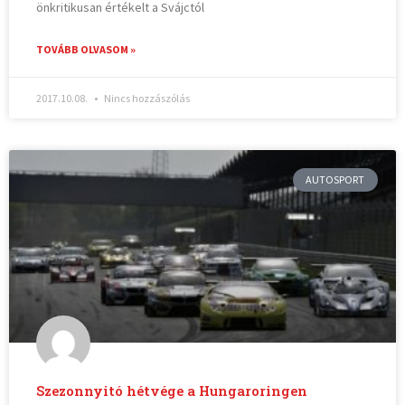
önkritikusan értékelt a Svájctól
TOVÁBB OLVASOM »
2017.10.08.
Nincs hozzászólás
AUTOSPORT
Szezonnyitó hétvége a Hungaroringen