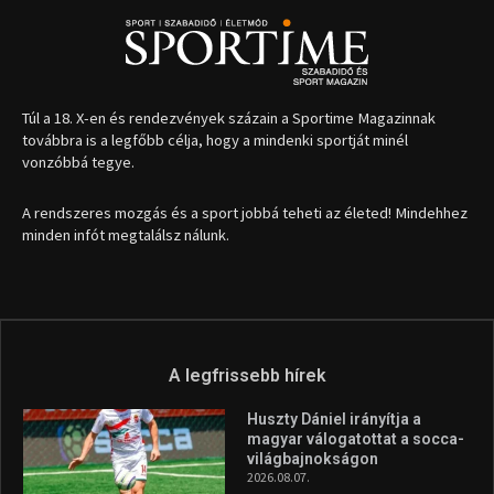
Túl a 18. X-en és rendezvények százain a Sportime Magazinnak
továbbra is a legfőbb célja, hogy a mindenki sportját minél
vonzóbbá tegye.
A rendszeres mozgás és a sport jobbá teheti az életed! Mindehhez
minden infót megtalálsz nálunk.
A legfrissebb hírek
Huszty Dániel irányítja a
magyar válogatottat a socca-
világbajnokságon
2026.08.07.