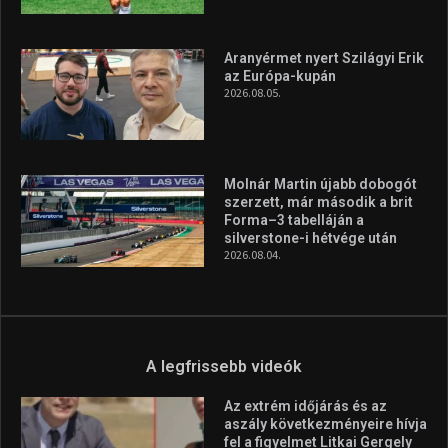
Aranyérmet nyert Szilágyi Erik
az Európa-kupán
2026.08.05.
Molnár Martin újabb dobogót
szerzett, már második a brit
Forma–3 tabelláján a
silverstone-i hétvége után
2026.08.04.
A legfrissebb videók
Az extrém időjárás és az
aszály következményeire hívja
fel a figyelmet Litkai Gergely