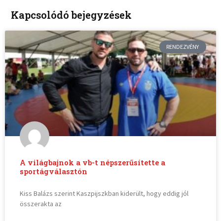
Kapcsolódó bejegyzések
RENDEZVÉNY
A világbajnok a vb-t népszerűsítette a
sportágválasztón
Kiss Balázs szerint Kaszpijszkban kiderült, hogy eddig jól
összerakta az