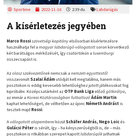
Sportime
2022-11-16
2:39 du.
Labdarúgás
A kísérletezés jegyében
Marco Rossi
szövetségi kapitány
elsősorban kísérletezésre
használhatja fel a
magyar labdarúgó-válogatott
soron körvetkező
két barátságos mérkőzését, így csütörtökön a
luxemburgi
összecsapást is.
Az
olasz szakvezetőnek
nemcsak a
nemzeti együttestől
visszavonult
Szalai Ádám
utódját kell megtalálnia, hanem más
posztokon is eddig kevesebb lehetőséghez jutott játékosokat fog
kipróbálni. Középcsatárként az
OTP Bank Liga
előző
gólkirálya
,
az immár a
Koreai Köztársaságban futballozó
Ádám Martin
kaphat lehetőséget, de vélhetően az újonc
Németh Andrást
is
teszteli majd
Rossi
.
A
válogatott alapemberei
közül
Schäfer András, Nego Loic
és
Gulácsi Péter
is sérült, így – ha kényszerűségből is, de – más
posztokon is ritkábban szerepet kapott
labdarúgók
juthatnak