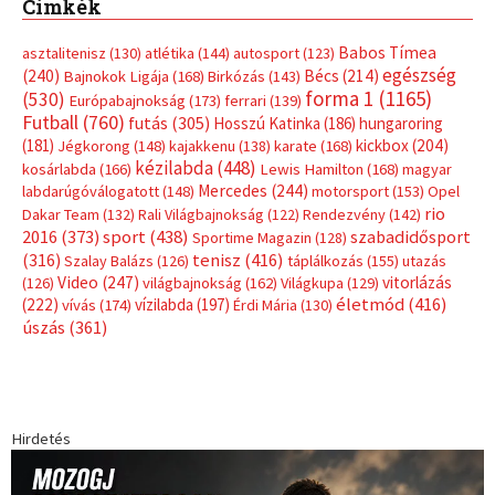
Címkék
Babos Tímea
asztalitenisz
(130)
atlétika
(144)
autosport
(123)
egészség
(240)
Bécs
(214)
Bajnokok Ligája
(168)
Birkózás
(143)
forma 1
(1165)
(530)
Európabajnokság
(173)
ferrari
(139)
Futball
(760)
futás
(305)
Hosszú Katinka
(186)
hungaroring
(181)
kickbox
(204)
Jégkorong
(148)
kajakkenu
(138)
karate
(168)
kézilabda
(448)
kosárlabda
(166)
Lewis Hamilton
(168)
magyar
Mercedes
(244)
labdarúgóválogatott
(148)
motorsport
(153)
Opel
rio
Dakar Team
(132)
Rali Világbajnokság
(122)
Rendezvény
(142)
sport
(438)
2016
(373)
szabadidősport
Sportime Magazin
(128)
(316)
tenisz
(416)
Szalay Balázs
(126)
táplálkozás
(155)
utazás
Video
(247)
vitorlázás
(126)
világbajnokság
(162)
Világkupa
(129)
életmód
(416)
(222)
vívás
(174)
vízilabda
(197)
Érdi Mária
(130)
úszás
(361)
Hirdetés