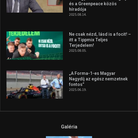
és a Greenpeace közös
híradója
2025.08.14.
Ne csak nézd, lásd is a focit! –
itt a Tippmix Teljes
Terjedelem!
2025.08.05.
„A Forma-1-es Magyar
Nagydíj az egész nemzetnek
fontos”
2025.06.19.
Galéria