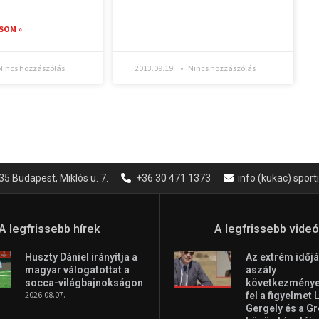
SOM »
incs hozzászólás
2013.09.19.
Nincs hozzászólás
35 Budapest, Miklós u. 7.
+36 30 471 1373
info (kukac) spor
A legfrissebb hírek
A legfrissebb vide
Huszty Dániel irányítja a
Az extrém időjá
magyar válogatottat a
aszály
socca-világbajnokságon
következményei
2026.08.07.
fel a figyelmet 
Gergely és a G