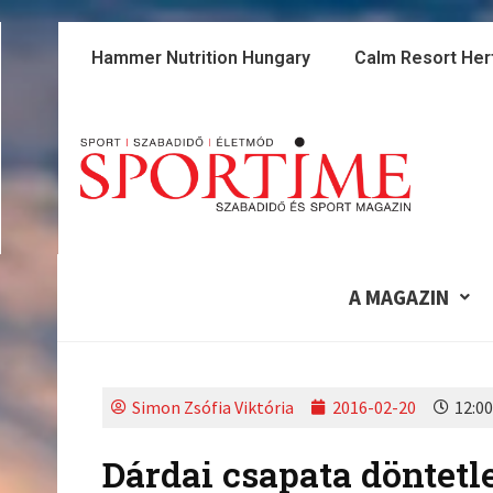
Skip
to
Hammer Nutrition Hungary
Calm Resort Her
content
A MAGAZIN
Simon Zsófia Viktória
2016-02-20
12:00
Dárdai csapata döntetle