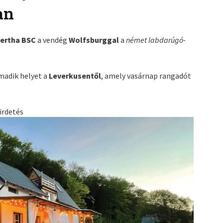
an
ertha BSC
a vendég
Wolfsburggal
a
német labdarúgó-
rmadik helyet a
Leverkusentől
, amely vasárnap rangadót
irdetés