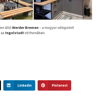
yen álló
Werder Bremen
– a
magyar válogatott
t az
Ingolstadt
otthonában.
S
S
Linkedin
Pinterest
h
h
a
a
r
r
e
e