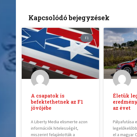
Kapcsolódó bejegyzések
F1
A csapatok is
Életük le
befektethetnek az F1
eredmény
jövőjébe
az évet
A Liberty Media elismerte azon
Pályafutása 
információk hitelességét,
legelőkelőb
miszerint felajánlották a
el a magyar 