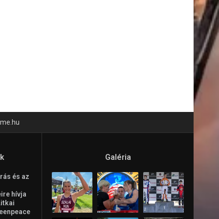
time.hu
ók
Galéria
rás és az
re hívja
Litkai
reenpeace