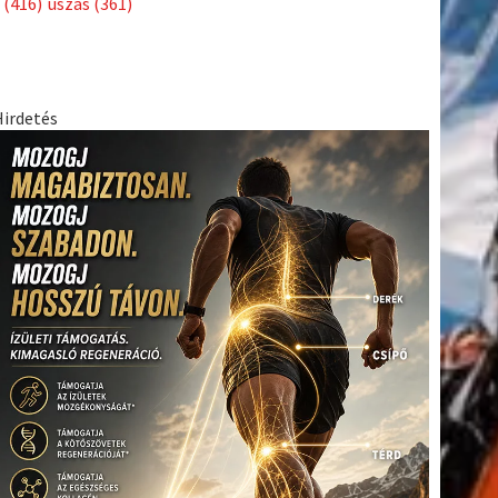
(416)
úszás
(361)
Hirdetés
tkező