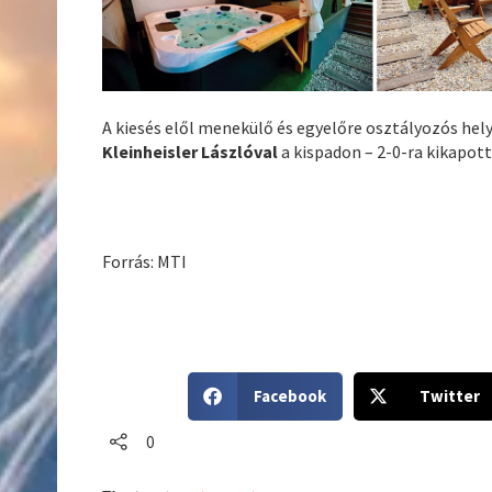
A kiesés elől menekülő és egyelőre osztályozós hel
Kleinheisler Lászlóval
a kispadon – 2-0-ra kikapot
Forrás: MTI
S
S
Facebook
Twitter
h
h
a
a
0
r
r
e
e