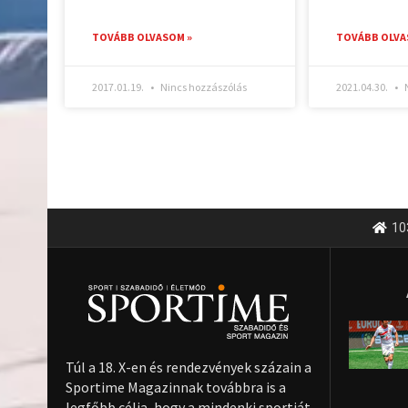
TOVÁBB OLVASOM »
TOVÁBB OLVA
2017.01.19.
Nincs hozzászólás
2021.04.30.
N
10
Túl a 18. X-en és rendezvények százain a
Sportime Magazinnak továbbra is a
legfőbb célja, hogy a mindenki sportját