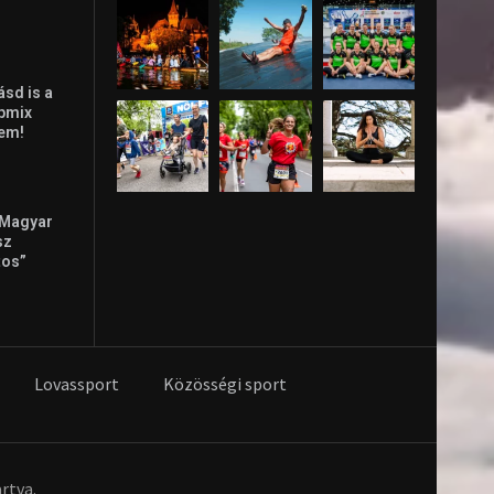
ásd is a
ppmix
lem!
 Magyar
sz
tos”
Lovassport
Közösségi sport
rtva.