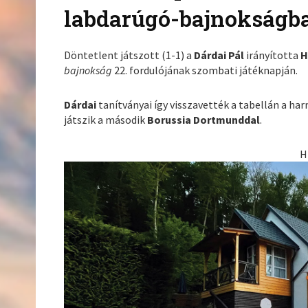
labdarúgó-bajnokságb
Döntetlent játszott (1-1) a
Dárdai Pál
irányította
H
bajnokság
22. fordulójának szombati játéknapján.
Dárdai
tanítványai így visszavették a tabellán a ha
játszik a második
Borussia Dortmunddal
.
H