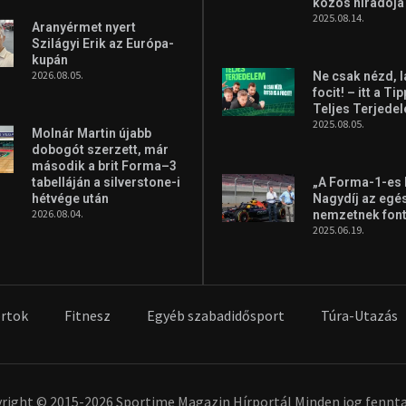
közös híradója
2025.08.14.
Aranyérmet nyert
Szilágyi Erik az Európa-
kupán
2026.08.05.
Ne csak nézd, l
focit! – itt a Ti
Teljes Terjede
2025.08.05.
Molnár Martin újabb
dobogót szerzett, már
második a brit Forma–3
tabelláján a silverstone-i
„A Forma-1-es
hétvége után
Nagydíj az egé
2026.08.04.
nemzetnek fon
2025.06.19.
rtok
Fitnesz
Egyéb szabadidősport
Túra-Utazás
right © 2015-2026 Sportime Magazin Hírportál Minden jog fennta