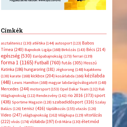
Címkék
Babos
asztalitenisz
(130)
atlétika
(144)
autosport
(123)
Tímea
(240)
Bécs
(214)
Bajnokok Ligája
(168)
Birkózás
(143)
egészség
(530)
Európabajnokság
(173)
ferrari
(139)
forma 1
(1165)
Futball
(760)
futás
(305)
Hosszú
Katinka
(186)
hungaroring
(181)
Jégkorong
(148)
kajakkenu
kézilabda
kickbox
(204)
(138)
karate
(168)
kosárlabda
(166)
(448)
Lewis Hamilton
(168)
magyar labdarúgóválogatott
(148)
Mercedes
(244)
motorsport
(153)
Opel Dakar Team
(132)
Rali
sport
rio 2016
(373)
Világbajnokság
(122)
Rendezvény
(142)
(438)
szabadidősport
(316)
Sportime Magazin
(128)
Szalay
tenisz
(416)
Balázs
(126)
táplálkozás
(155)
utazás
(126)
Video
(247)
vitorlázás
világbajnokság
(162)
Világkupa
(129)
életmód
(222)
vívás
(174)
vízilabda
(197)
Érdi Mária
(130)