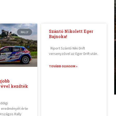
Szántó Nikolett Eger
RALLY
Bajnoka!
Riport Szántó Niki Drift
versenyzővel az Eger Drift után.
TOVÁBB OLVASOM »
gjobb
ével kezdték
eddigi
b eredményét érte
Országos Rally