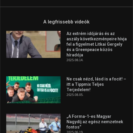
Aranyérmet nyert Szilágyi Erik
az Európa-kupán
2026.08.05.
Molnár Martin újabb dobogót
szerzett, már második a brit
Forma–3 tabelláján a
silverstone-i hétvége után
2026.08.04.
A legfrissebb videók
Az extrém időjárás és az
aszály következményeire hívja
fel a figyelmet Litkai Gergely
és a Greenpeace közös