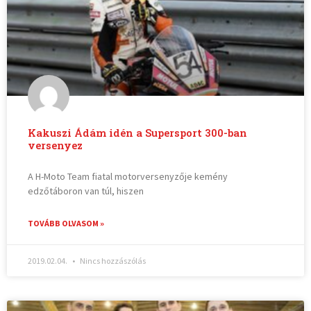
Kakuszi Ádám idén a Supersport 300-ban
versenyez
A H-Moto Team fiatal motorversenyzője kemény
edzőtáboron van túl, hiszen
TOVÁBB OLVASOM »
2019.02.04.
Nincs hozzászólás