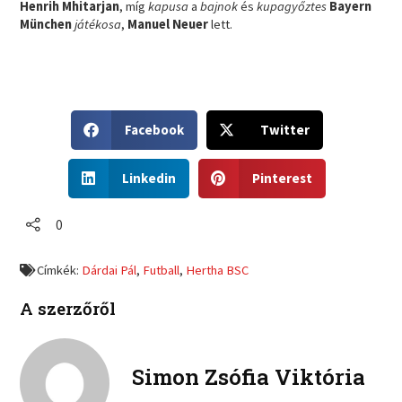
Henrih Mhitarjan
, míg
kapusa
a
bajnok
és
kupagyőztes
Bayern
München
játékosa
,
Manuel Neuer
lett.
S
S
Facebook
Twitter
h
h
a
a
S
S
r
r
Linkedin
Pinterest
h
h
e
e
a
a
o
o
r
r
0
n
n
e
e
f
t
o
o
a
w
Címkék:
Dárdai Pál
,
Futball
,
Hertha BSC
n
n
c
i
l
p
e
t
A szerzőről
i
i
b
t
n
n
o
e
k
t
o
r
e
e
Simon Zsófia Viktória
k
d
r
i
e