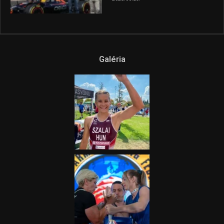
híradója
2025.08.14.
Ne csak nézd, lásd is a focit! –
itt a Tippmix Teljes
Terjedelem!
2025.08.05.
„A Forma-1-es Magyar
Nagydíj az egész nemzetnek
fontos”
2025.06.19.
Galéria