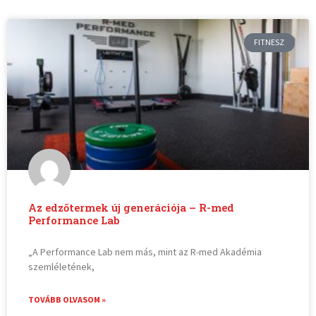
FITNESZ
Az edzőtermek új generációja – R-med
Performance Lab
„A Performance Lab nem más, mint az R-med Akadémia
szemléletének,
TOVÁBB OLVASOM »