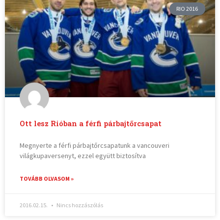
RIO 2016
Ott lesz Rióban a férfi párbajtőrcsapat
Megnyerte a férfi párbajtőrcsapatunk a vancouveri
világkupaversenyt, ezzel együtt biztosítva
TOVÁBB OLVASOM »
2016.02.15.
Nincs hozzászólás