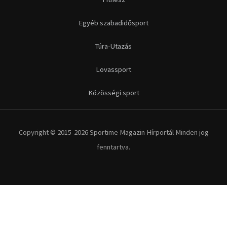
Futás
Kerékpár
Extrém Sportok
Fitnesz
Egyéb szabadidősport
Túra-Utazás
Lovassport