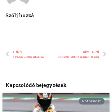
n
s
t
Szólj hozzá
Előző
K
ELŐZŐ
KÖVETKEZŐ
A magyar úszócsapat az élen!
Nyereséges is lehet a budapesti olimpia
Kapcsolódó bejegyzések
MOTORSPORT