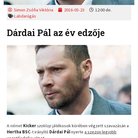
Simon Zsófia Viktória
2016-05-23
12:00 de.
Labdarúgás
Dárdai Pál az év edzője
A
német
Kicker
szaklap
játékosok körében végzett szavazásán a
Hertha BSC
-t irányító
Dárdai Pál
nyerte
a szezon legjobb