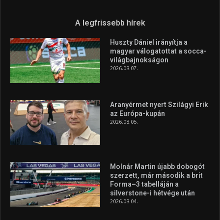
Túl a 18. X-en és rendezvények százain a Sportime Magazinnak
továbbra is a legfőbb célja, hogy a mindenki sportját minél
vonzóbbá tegye.
A rendszeres mozgás és a sport jobbá teheti az életed! Mindehhez
minden infót megtalálsz nálunk.
A legfrissebb hírek
Huszty Dániel irányítja a
magyar válogatottat a socca-
világbajnokságon
2026.08.07.