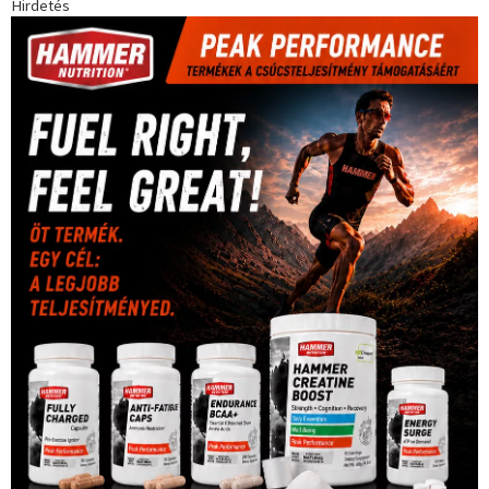
(181)
kickbox
(204)
Jégkorong
(148)
kajakkenu
(138)
karate
(168)
kézilabda
(448)
kosárlabda
(166)
Lewis Hamilton
(168)
magyar
Mercedes
(244)
labdarúgóválogatott
(148)
motorsport
(153)
Opel
rio
Dakar Team
(132)
Rali Világbajnokság
(122)
Rendezvény
(142)
sport
(438)
2016
(373)
szabadidősport
Sportime Magazin
(128)
(316)
tenisz
(416)
Szalay Balázs
(126)
táplálkozás
(155)
utazás
Video
(247)
vitorlázás
(126)
világbajnokság
(162)
Világkupa
(129)
életmód
(416)
(222)
vívás
(174)
vízilabda
(197)
Érdi Mária
(130)
úszás
(361)
Hirdetés