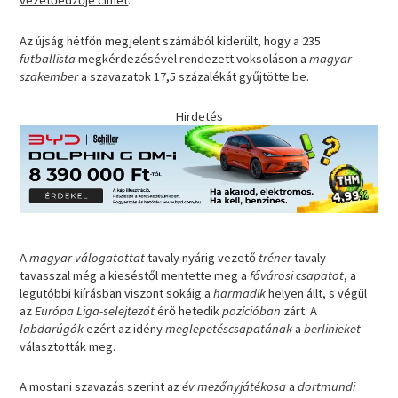
vezetőedzője címet
.
Az újság hétfőn megjelent számából kiderült, hogy a 235
futballista
megkérdezésével rendezett voksoláson a
magyar
szakember
a szavazatok 17,5 százalékát gyűjtötte be.
Hirdetés
A
magyar válogatottat
tavaly nyárig vezető
tréner
tavaly
tavasszal még a kieséstől mentette meg a
fővárosi csapatot
, a
legutóbbi kiírásban viszont sokáig a
harmadik
helyen állt, s végül
az
Európa Liga-selejtezőt
érő hetedik
pozícióban
zárt. A
labdarúgók
ezért az idény
meglepetéscsapatának
a
berlinieket
választották meg.
A mostani szavazás szerint az
év mezőnyjátékosa
a
dortmundi