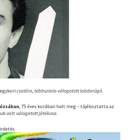
egykori
csatára
,
többszörös válogatott labdarúgó
.
Dózsában
, 75 éves korában halt meg – tájékoztatta az
lub volt v
álogatott játékosa
.
irdetés