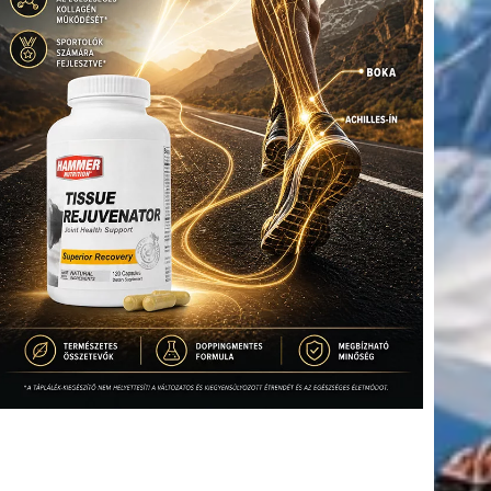
(416)
úszás
(361)
Hirdetés