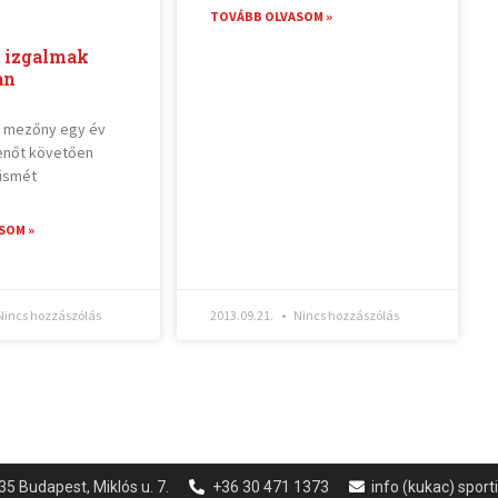
TOVÁBB OLVASOM »
s izgalmak
an
s mezőny egy év
enőt követően
 ismét
SOM »
incs hozzászólás
2013.09.21.
Nincs hozzászólás
35 Budapest, Miklós u. 7.
+36 30 471 1373
info (kukac) spor