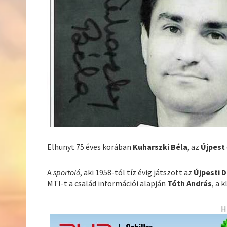
Elhunyt 75 éves korában
Kuharszki Béla
, az
Újpest
A
sportoló
, aki 1958-tól tíz évig játszott az
Újpesti 
MTI-t a család információi alapján
Tóth András
, a k
H