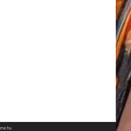
time.hu