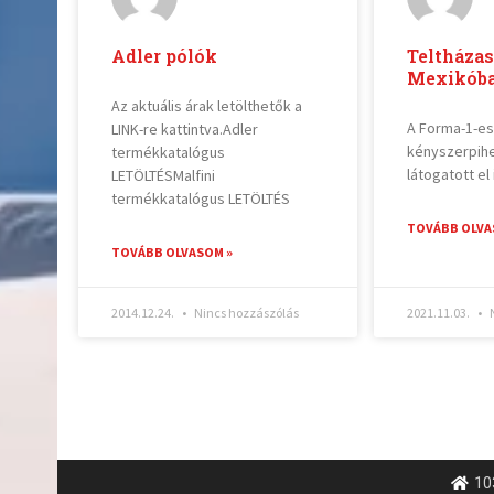
Adler pólók
Teltháza
Mexikób
Az aktuális árak letölthetők a
A Forma-1-e
LINK-re kattintva.Adler
kényszerpih
termékkatalógus
látogatott el
LETÖLTÉSMalfini
termékkatalógus LETÖLTÉS
TOVÁBB OLVA
TOVÁBB OLVASOM »
2014.12.24.
Nincs hozzászólás
2021.11.03.
N
10