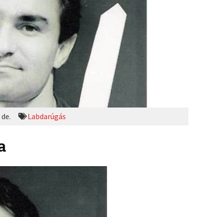
 de.
Labdarúgás
a