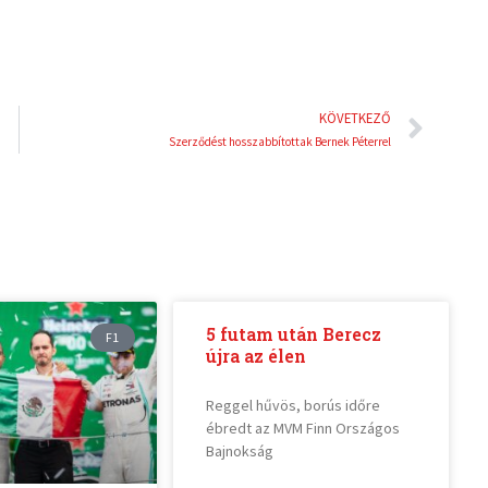
Köve
KÖVETKEZŐ
Szerződést hosszabbítottak Bernek Péterrel
5 futam után Berecz
F1
újra az élen
Reggel hűvös, borús időre
ébredt az MVM Finn Országos
Bajnokság