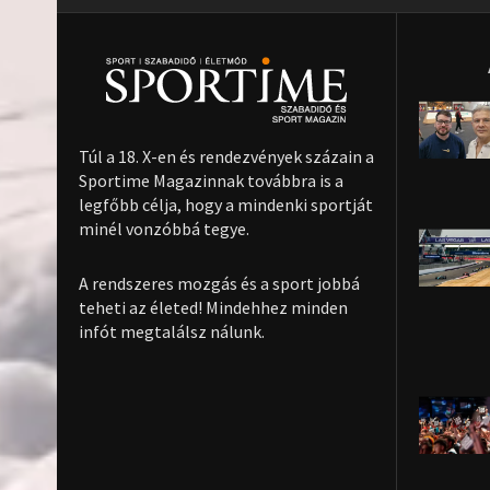
Túl a 18. X-en és rendezvények százain a
Sportime Magazinnak továbbra is a
legfőbb célja, hogy a mindenki sportját
minél vonzóbbá tegye.
A rendszeres mozgás és a sport jobbá
teheti az életed! Mindehhez minden
infót megtalálsz nálunk.