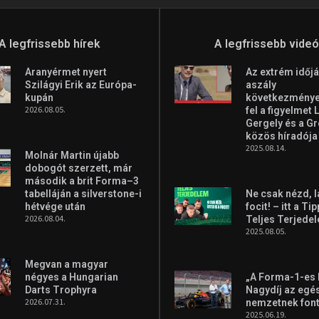
A legfrissebb hírek
A legfrissebb vide
Aranyérmet nyert
Az extrém időjá
Szilágyi Erik az Európa-
aszály
kupán
következményei
2026.08.05.
fel a figyelmet 
Gergely és a G
közös híradója
2025.08.14.
Molnár Martin újabb
dobogót szerzett, már
második a brit Forma–3
tabelláján a silverstone-i
Ne csak nézd, l
hétvége után
focit! – itt a Ti
2026.08.04.
Teljes Terjede
2025.08.05.
Megvan a magyar
négyes a Hungarian
„A Forma-1-es
Darts Trophyra
Nagydíj az egé
2026.07.31.
nemzetnek fon
2025.06.19.