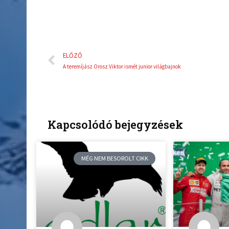
Előző
ELŐZŐ
A teremíjász Orosz Viktor ismét junior világbajnok
Kapcsolódó bejegyzések
MÉG NEM BESOROLT CIKK