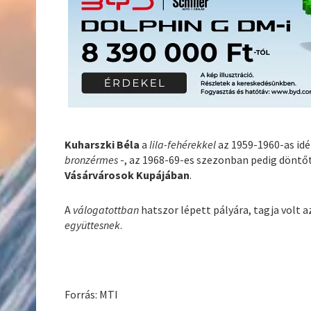
Kuharszki Béla
a
lila-fehérekkel
az 1959-1960-as id
bronzérmes
-, az 1968-69-es szezonban pedig döntőt
Vásárvárosok Kupájában
.
A
válogatottban
hatszor lépett pályára, tagja volt 
együttesnek
.
Forrás: MTI