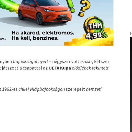
ényben
bajnokságot nyert
– négyszer volt
ezüst-
, kétszer
 játszott a csapattal az
UEFA Kupa
elődjének tekintett
az 1962-es
chilei világbajnokságon
szerepelt
nemzeti