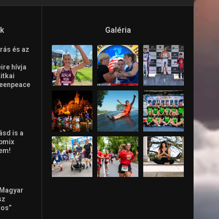
ók
Galéria
rás és az
re hívja
Litkai
reenpeace
ásd is a
ppmix
lem!
 Magyar
sz
tos”