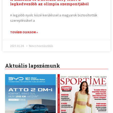
legkedvezőbb az olimpia szempontjából
A legjobb nyolc közé kerüléssel a magyarok biztosították
szereplésüket a
TOVÁBB OLVASOM »
2023.01.24.
Nincs hozzászólás
Aktuális lapszámunk