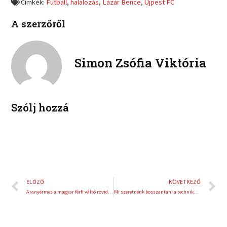
Címkék:
Futball
,
halálozás
,
Lázár Bence
,
Újpest FC
n
n
c
i
l
p
e
t
A szerzőről
i
i
b
t
n
n
o
e
k
t
o
r
e
e
Simon Zsófia Viktória
k
d
r
i
e
n
s
t
Szólj hozzá
Előző
K
ELŐZŐ
KÖVETKEZŐ
Aranyérmes a magyar férfi váltó rövidpályás gyorskorcsolyában
Mi szeretnénk bosszantani a technika ördögét 2018-ban