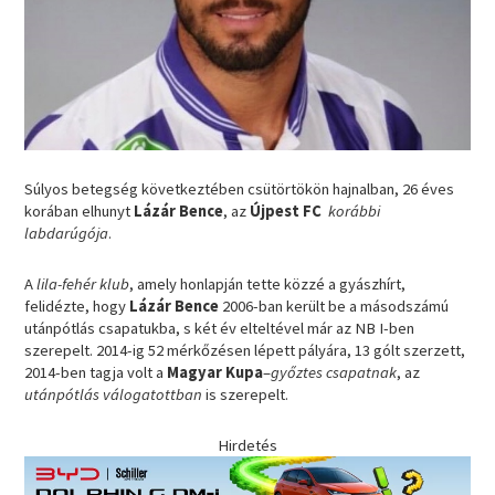
Súlyos betegség következtében csütörtökön hajnalban, 26 éves
korában elhunyt
Lázár Bence
, az
Újpest FC
korábbi
labdarúgója
.
A
lila-fehér klub
, amely honlapján tette közzé a gyászhírt,
felidézte, hogy
Lázár Bence
2006-ban került be a másodszámú
utánpótlás csapatukba, s két év elteltével már az NB I-ben
szerepelt. 2014-ig 52 mérkőzésen lépett pályára, 13 gólt szerzett,
2014-ben tagja volt a
Magyar Kupa
–
győztes csapatnak
, az
utánpótlás válogatottban
is szerepelt.
Hirdetés