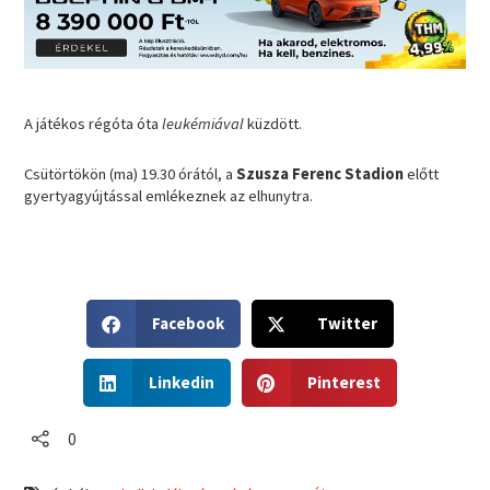
A játékos régóta óta
leukémiával
küzdött.
Csütörtökön (ma) 19.30 órától, a
Szusza Ferenc Stadion
előtt
gyertyagyújtással emlékeznek az elhunytra.
S
S
Facebook
Twitter
h
h
a
a
S
S
r
r
Linkedin
Pinterest
h
h
e
e
a
a
o
o
r
r
0
n
n
e
e
f
t
o
o
a
w