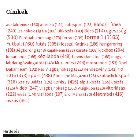
Címkék
Babos Tímea
asztalitenisz
(130)
atlétika
(144)
autosport
(123)
egészség
(240)
Bécs
(214)
Bajnokok Ligája
(168)
Birkózás
(143)
forma 1
(1165)
(530)
Európabajnokság
(173)
ferrari
(139)
Futball
(760)
futás
(305)
Hosszú Katinka
(186)
hungaroring
(181)
kickbox
(204)
Jégkorong
(148)
kajakkenu
(138)
karate
(168)
kézilabda
(448)
kosárlabda
(166)
Lewis Hamilton
(168)
magyar
Mercedes
(244)
labdarúgóválogatott
(148)
motorsport
(153)
Opel
rio
Dakar Team
(132)
Rali Világbajnokság
(122)
Rendezvény
(142)
sport
(438)
2016
(373)
szabadidősport
Sportime Magazin
(128)
(316)
tenisz
(416)
Szalay Balázs
(126)
táplálkozás
(155)
utazás
Video
(247)
vitorlázás
(126)
világbajnokság
(162)
Világkupa
(129)
életmód
(416)
(222)
vívás
(174)
vízilabda
(197)
Érdi Mária
(130)
úszás
(361)
Hirdetés