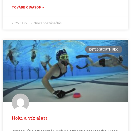
TOVÁBB OLVASOM »
2025.01.22.
Nincs hozzászólás
EGYÉB SPORTHÍREK
Hoki a víz alatt
Rangos víz alatt eseménynek ad otthont a szentendrei Vizes