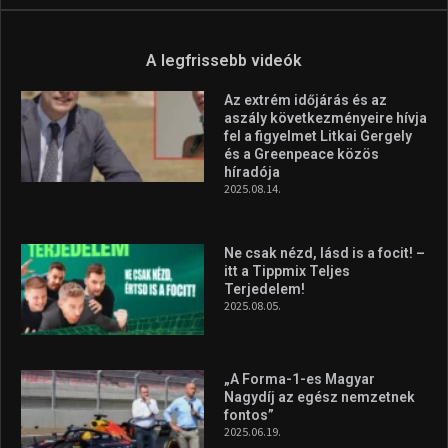
A legfrissebb videók
Az extrém időjárás és az
aszály következményeire hívja
fel a figyelmet Litkai Gergely
és a Greenpeace közös
híradója
2025.08.14.
Ne csak nézd, lásd is a focit! –
itt a Tippmix Teljes
Terjedelem!
2025.08.05.
„A Forma-1-es Magyar
Nagydíj az egész nemzetnek
fontos”
2025.06.19.