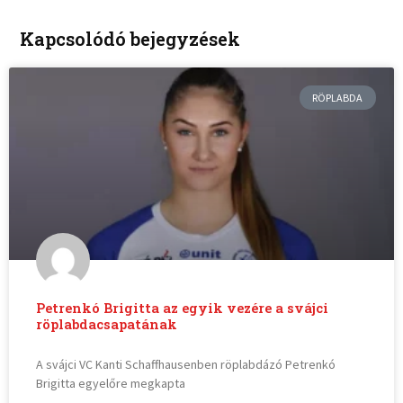
Kapcsolódó bejegyzések
RÖPLABDA
Petrenkó Brigitta az egyik vezére a svájci
röplabdacsapatának
A svájci VC Kanti Schaffhausenben röplabdázó Petrenkó
Brigitta egyelőre megkapta