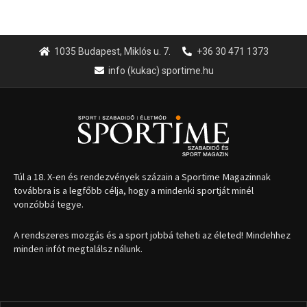
1035 Budapest, Miklós u. 7.
+36 30 471 1373
info (kukac) sportime.hu
Túl a 18. X-en és rendezvények százain a Sportime Magazinnak
továbbra is a legfőbb célja, hogy a mindenki sportját minél
vonzóbbá tegye.
A rendszeres mozgás és a sport jobbá teheti az életed! Mindehhez
minden infót megtalálsz nálunk.