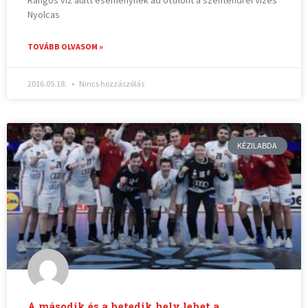
Nyolcas
TOVÁBB OLVASOM »
2016.05.18.
Nincs hozzászólás
KÉZILABDA
A második és a hetedik hely lehet a