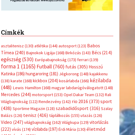
Címkék
Babos
asztalitenisz
(130)
atlétika
(144)
autosport
(123)
Tímea
(240)
Bécs
(214)
Bajnokok Ligája
(168)
Birkózás
(143)
egészség
(530)
Európabajnokság
(173)
ferrari
(139)
forma 1
(1165)
Futball
(760)
futás
(305)
Hosszú
Katinka
(186)
hungaroring
(181)
Jégkorong
(148)
kajakkenu
kézilabda
kickbox
(204)
(138)
karate
(168)
kosárlabda
(166)
(448)
Lewis Hamilton
(168)
magyar labdarúgóválogatott
(148)
Mercedes
(244)
motorsport
(153)
Opel Dakar Team
(132)
Rali
sport
rio 2016
(373)
Világbajnokság
(122)
Rendezvény
(142)
(438)
szabadidősport
(316)
Sportime Magazin
(128)
Szalay
tenisz
(416)
Balázs
(126)
táplálkozás
(155)
utazás
(126)
Video
(247)
vitorlázás
világbajnokság
(162)
Világkupa
(129)
életmód
(222)
vívás
(174)
vízilabda
(197)
Érdi Mária
(130)