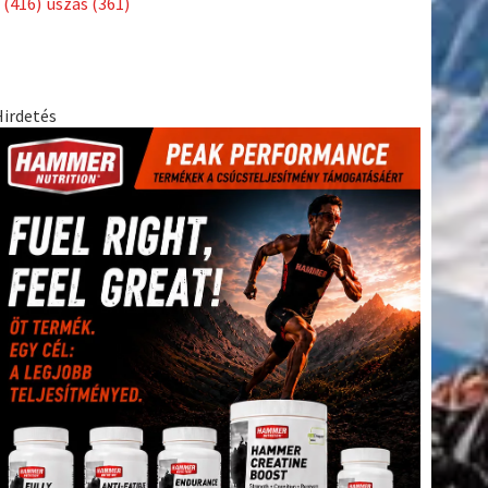
(416)
úszás
(361)
Hirdetés
tkező