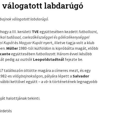
 válogatott labdarúgó
bajnok válogatott labdarúgó
.
hogy a III. kerületi
TVE
együttesében kezdett
futballozni
,
nikai tudással, cselezőkészséggel és gólérzékenységgel
ai Kupát
és
Magyar Kupát
nyert, illetve tagja volt a klub
ben.
Müller
1980-tól külföldön is kipróbálta magát, előbb
icante
együttesében
futballozott
. Három évvel később
sát pedig az
osztrák
Leopoldstadtnál
fejezte be.
7 találkozón öltötte magára a címeres mezt, és egy
 1982-es
világbajnokságon
, pályára lépett a
Salvador
ovábbi kettővel együtt – a
vb
-k történetének legnagyobb
aját halottjának tekinti.
irdetés