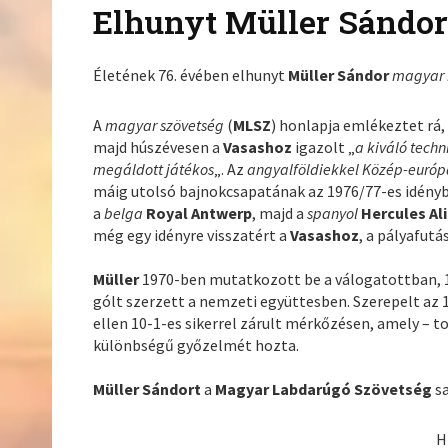
Elhunyt Müller Sándor
Életének 76. évében elhunyt
Müller Sándor
magyar 
A
magyar szövetség
(
MLSZ
) honlapja emlékeztet rá, 
majd húszévesen a
Vasashoz
igazolt „
a kiváló tech
megáldott játékos
„. Az
angyalföldiekkel Közép-európ
máig utolsó bajnokcsapatának az 1976/77-es idény
a
belga
Royal Antwerp
, majd a
spanyol
Hercules Al
még egy idényre visszatért a
Vasashoz
, a pályafutá
Müller
1970-ben mutatkozott be a válogatottban, 1
gólt szerzett a nemzeti együttesben. Szerepelt az
ellen 10-1-es sikerrel zárult mérkőzésen, amely – t
különbségű győzelmét hozta.
Müller Sándort
a
Magyar Labdarúgó Szövetség
s
H