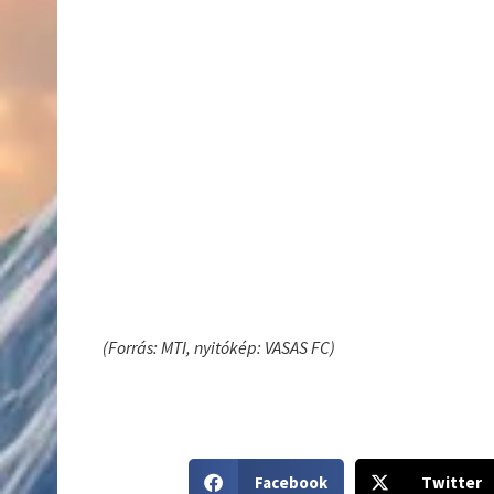
(Forrás: MTI, nyitókép: VASAS FC)
S
S
Facebook
Twitter
h
h