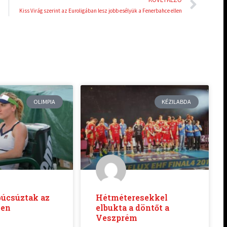
Kiss Virág szerint az Euroligában lesz jobb esélyük a Fenerbahce ellen
OLIMPIA
KÉZILABDA
búcsúztak az
Hétméteresekkel
ben
elbukta a döntőt a
Veszprém