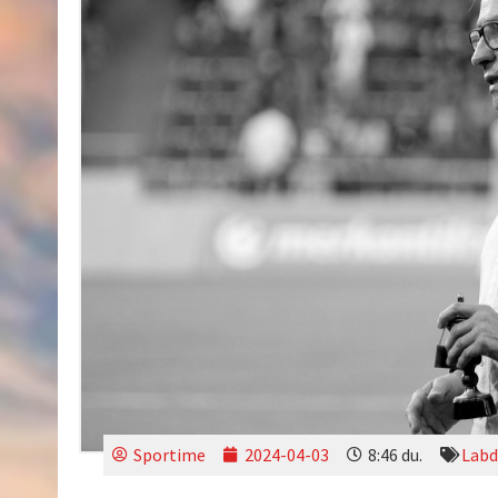
Sportime
2024-04-03
8:46 du.
Labd