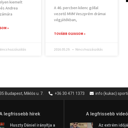
elyen kiemelt
A 46. percben kilenc góllal
 és Andrea
vezető MVM Veszprém drámai
számára
végjátékban,
SOM »
TOVÁBB OLVASOM »
incs hozzászólás
2016.05.29.
Nincs hozzászólás
35 Budapest, Miklós u. 7.
+36 30 471 1373
info (kukac) spor
A legfrissebb hírek
A legfrissebb vide
Huszty Dániel irányítja a
Az extrém időjá