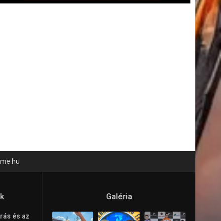
time.hu
ók
Galéria
rás és az