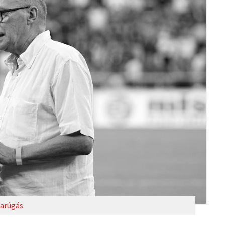
arúgás