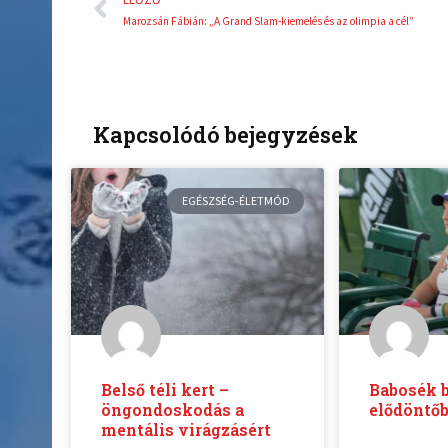
Marozsán Fábián: „A Grand Slam-kiemelés és az olimpia a cél”
Kapcsolódó bejegyzések
EGÉSZSÉG-ÉLETMÓD
Belső téli kert –
Babosék 
öngondoskodás a
elődöntő
mentális virágzásért