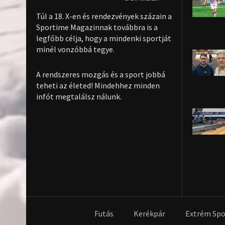
Túl a 18. X-en és rendezvények százain a
Sportime Magazinnak továbbra is a
legfőbb célja, hogy a mindenki sportját
minél vonzóbbá tegye.
A rendszeres mozgás és a sport jobbá
teheti az életed! Mindehhez minden
infót megtalálsz nálunk.
Futás
Kerékpár
Extrém Spo