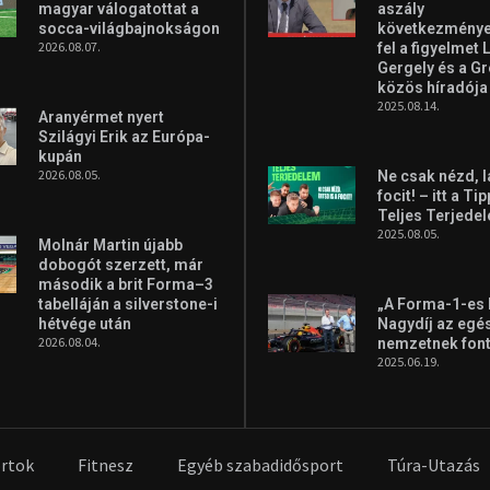
magyar válogatottat a
aszály
socca-világbajnokságon
következményei
2026.08.07.
fel a figyelmet 
Gergely és a G
közös híradója
2025.08.14.
Aranyérmet nyert
Szilágyi Erik az Európa-
kupán
2026.08.05.
Ne csak nézd, l
focit! – itt a Ti
Teljes Terjede
2025.08.05.
Molnár Martin újabb
dobogót szerzett, már
második a brit Forma–3
tabelláján a silverstone-i
„A Forma-1-es
hétvége után
Nagydíj az egé
2026.08.04.
nemzetnek fon
2025.06.19.
rtok
Fitnesz
Egyéb szabadidősport
Túra-Utazás