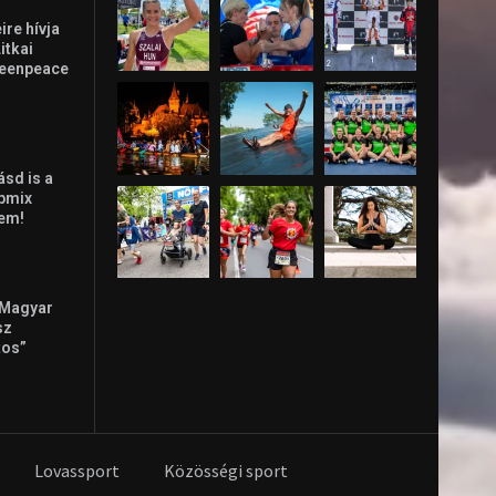
re hívja
Litkai
reenpeace
ásd is a
ppmix
lem!
 Magyar
sz
tos”
Lovassport
Közösségi sport