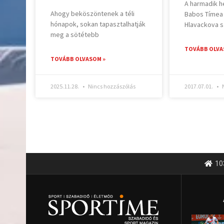
A harmadik h
Ahogy beköszöntenek a téli
Babos Tímea
hónapok, sokan tapasztalhatják
Hlavackova 
meg a sötétebb
TOVÁBB OLVA
TOVÁBB OLVASOM »
2025.11.28.
Nincs hozzászólás
2017.07.01.
N
10