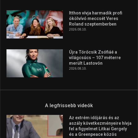
Itthon vívja harmadik profi
ökölvívó meccsét Veres
Roland szeptemberben
2026.08.10.
Újra Törőcsik Zsófiáé a
világcsúcs – 107 méterre
merült Lastovón
2026.08.10.
A legfrissebb videók
Az extrém időjárás és az
aszály következményeire hívja
fel a figyelmet Litkai Gergely
és a Greenpeace közös