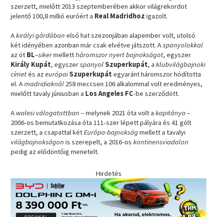
szerzett, mielőtt 2013 szeptemberében akkor világrekordot
jelentő 100,8 millió euróért a
Real Madridhoz
igazolt.
A
királyi gárdában
első hat szezonjában alapember volt, utolsó
két idényében azonban már csak elvétve játszott. A
spanyolokkal
az öt
BL
–
siker
mellett
háromszor nyert bajnokságot
, egyszer
Király Kupát
, egyszer
spanyol
Szuperkupát
, a
klubvilágbajnoki
címet
és az
európai
Szuperkupát
egyaránt háromszor hódította
el. A
madridiaknál
258 meccsen 106 alkalommal volt eredményes,
mielőtt tavaly júniusban a
Los Angeles FC
-be szerződött.
A
walesi válogatottban
– melynek 2021 óta volt a
kapitánya
–
2006-os bemutatkozása óta 111-szer lépett pályára és 41 gólt
szerzett, a csapattal két
Európa-bajnokság
mellett a tavalyi
világbajnokságon
is szerepelt, a 2016-os
kontinensviadalon
pedig az elődöntőig menetelt.
Hirdetés