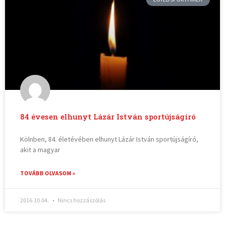
84 évesen elhunyt Lázár István sportújságíró
Kölnben, 84. életévében elhunyt Lázár István sportújságíró,
akit a magyar
TOVÁBB OLVASOM »
2016.10.04.
Nincs hozzászólás