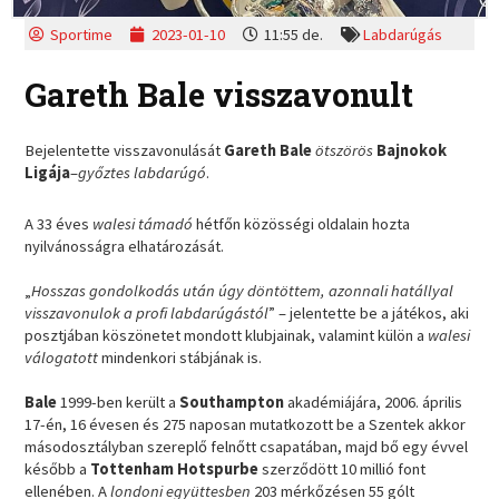
Sportime
2023-01-10
11:55 de.
Labdarúgás
Gareth Bale visszavonult
Bejelentette visszavonulását
Gareth Bale
ötszörös
Bajnokok
Ligája
–
győztes labdarúgó
.
A 33 éves
walesi támadó
hétfőn közösségi oldalain hozta
nyilvánosságra elhatározását.
„
Hosszas gondolkodás után úgy döntöttem, azonnali hatállyal
visszavonulok a profi labdarúgástól
” – jelentette be a játékos, aki
posztjában köszönetet mondott klubjainak, valamint külön a
walesi
válogatott
mindenkori stábjának is.
Bale
1999-ben került a
Southampton
akadémiájára, 2006. április
17-én, 16 évesen és 275 naposan mutatkozott be a Szentek akkor
másodosztályban szereplő felnőtt csapatában, majd bő egy évvel
később a
Tottenham Hotspurbe
szerződött 10 millió font
ellenében. A
londoni együttesben
203 mérkőzésen 55 gólt