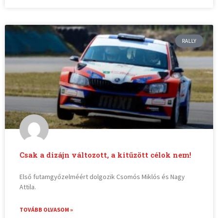
RALLY
Csak a dizájn változott, a kitűzött célok nem!
Első futamgyőzelméért dolgozik Csomós Miklós és Nagy
Attila.
TOVÁBB OLVASOM »