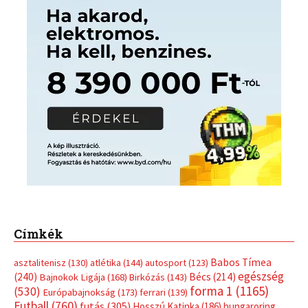
Címkék
Babos Tímea
asztalitenisz
(130)
atlétika
(144)
autosport
(123)
egészség
(240)
Bécs
(214)
Bajnokok Ligája
(168)
Birkózás
(143)
forma 1
(1165)
(530)
Európabajnokság
(173)
ferrari
(139)
Futball
(760)
futás
(305)
Hosszú Katinka
(186)
hungaroring