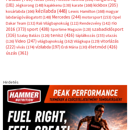
(181)
kickbox
(205)
Jégkorong
(148)
kajakkenu
(138)
karate
(168)
kézilabda
(448)
kosárlabda
(166)
Lewis Hamilton
(168)
magyar
Mercedes
(244)
labdarúgóválogatott
(148)
motorsport
(153)
Opel
rio
Dakar Team
(132)
Rali Világbajnokság
(122)
Rendezvény
(142)
sport
(438)
2016
(373)
szabadidősport
Sportime Magazin
(128)
(316)
tenisz
(416)
Szalay Balázs
(126)
táplálkozás
(155)
utazás
Video
(247)
vitorlázás
(126)
világbajnokság
(162)
Világkupa
(129)
életmód
(416)
(222)
vívás
(174)
vízilabda
(197)
Érdi Mária
(130)
úszás
(361)
Hirdetés