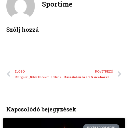
Sportime
k
d
r
i
e
n
s
t
Szólj hozzá
Előző
K
ELŐZŐ
KÖVETKEZŐ
Rodríguez: „Nehéz lesz elérni a célunkat”
Busa Gabriella profi kick-box világbajnoki címért küzd vasárnap Budapesten
Kapcsolódó bejegyzések
EGYÉB SPORTHÍREK