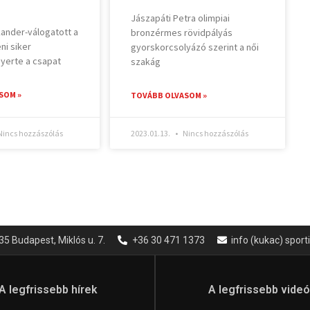
Jászapáti Petra olimpiai
ander-válogatott a
bronzérmes rövidpályás
i siker
gyorskorcsolyázó szerint a női
yerte a csapat
szakág
SOM »
TOVÁBB OLVASOM »
incs hozzászólás
2023.01.13.
Nincs hozzászólás
35 Budapest, Miklós u. 7.
+36 30 471 1373
info (kukac) spor
A legfrissebb hírek
A legfrissebb vide