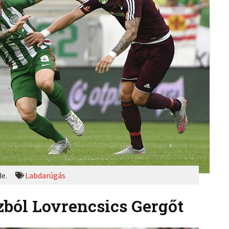
de.
Labdarúgás
zból Lovrencsics Gergőt