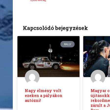
Újabb vereség
Kapcsolódó bejegyzések
RALLY
Nagy élmény volt
Magyar c
ezeken a pályákon
újításokk
autózni!
rekordme
zárult a 