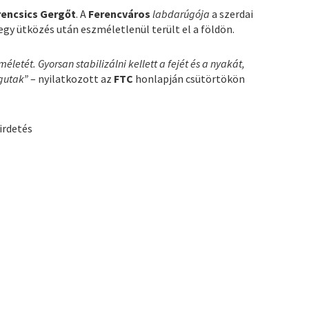
rencsics Gergőt
. A
Ferencváros
labdarúgója
a szerdai
gy ütközés után eszméletlenül terült el a földön.
letét. Gyorsan stabilizálni kellett a fejét és a nyakát,
égutak”
– nyilatkozott az
FTC
honlapján csütörtökön
irdetés