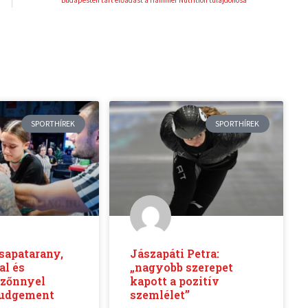
Budapesten tart előadást a Hammer Nutrition tulajdonosa
SPORTHÍREK
SPORTHÍREK
sapatarany,
Jászapáti Petra:
al és
„nagyobb szerepet
zőnnyel
kapott a pozitív
Judgement
szemlélet”