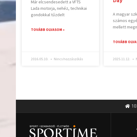
Day
Már elcsendesedett a VFTS
Lada motorja, nehéz, technikai
A magyar szk
gondokkal tűzdelt
számos egyén
mellett megn
TOVÁBB OLVASOM »
TOVÁBB OLVA
2016.05.10.
Nincs hozzászólás
2025.11.12.
N
10