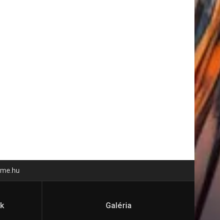
time.hu
ók
Galéria