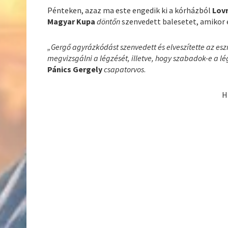
Pénteken, azaz ma este engedik ki a kórházból
Lov
Magyar Kupa
döntőn
szenvedett balesetet, amikor e
„Gergő agyrázkódást szenvedett és elveszítette az eszmé
megvizsgálni a légzését, illetve, hogy szabadok-e a l
Pánics Gergely
csapatorvos
.
H