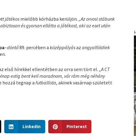
tt játékos
mielőbb kórházba kerüljön.
„Az orvosi stábunk
biztosan és gyorsan ellátta a játékost, aki az eset után
pa
–
döntő
89. percében a
középpályás
az
angyalföldiek
en.
z első hírekkel ellentétben az orra sem tört el.
„A CT
holnap estig bent kell maradnom, vár rám még néhány
e hozzá tegnap a
futballista
, akinek vasárnap született
S
S
Linkedin
Pinterest
h
h