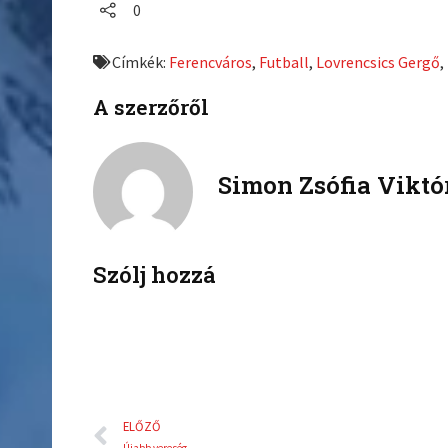
a
a
0
r
r
e
e
Címkék:
Ferencváros
,
Futball
,
Lovrencsics Gergő
,
o
o
n
n
A szerzőről
f
t
a
w
c
i
Simon Zsófia Viktó
e
t
b
t
o
e
o
r
k
Szólj hozzá
Előző
ELŐZŐ