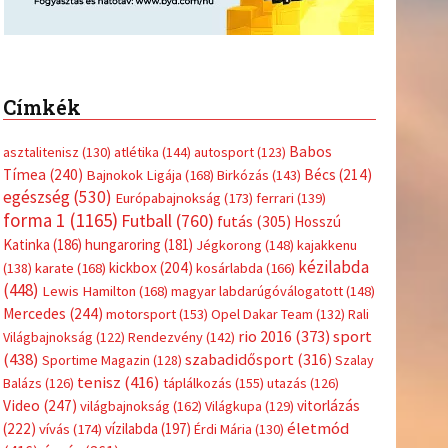
Címkék
Babos
asztalitenisz
(130)
atlétika
(144)
autosport
(123)
Tímea
(240)
Bécs
(214)
Bajnokok Ligája
(168)
Birkózás
(143)
egészség
(530)
Európabajnokság
(173)
ferrari
(139)
forma 1
(1165)
Futball
(760)
futás
(305)
Hosszú
Katinka
(186)
hungaroring
(181)
Jégkorong
(148)
kajakkenu
kézilabda
kickbox
(204)
(138)
karate
(168)
kosárlabda
(166)
(448)
Lewis Hamilton
(168)
magyar labdarúgóválogatott
(148)
Mercedes
(244)
motorsport
(153)
Opel Dakar Team
(132)
Rali
sport
rio 2016
(373)
Világbajnokság
(122)
Rendezvény
(142)
(438)
szabadidősport
(316)
Sportime Magazin
(128)
Szalay
tenisz
(416)
Balázs
(126)
táplálkozás
(155)
utazás
(126)
Video
(247)
vitorlázás
világbajnokság
(162)
Világkupa
(129)
életmód
(222)
vívás
(174)
vízilabda
(197)
Érdi Mária
(130)