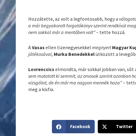
Hozzátette, az volt a legfontosabb, hogy a
válogato
a már begyakorolt forgatókönyv szerint rendkívül maga
nem sokkal már a mentőben volt”
– tette hozzá.
A
Vasas
ellen tizenegyesekkel
megnyert
Magyar Ku
játékosával
,
Murka Benedekkel
ütközött a levegőb
Lovrencsics
elmondta, már sokkal jobban van, sőt a
sem mutatott ki semmit, az orvosok szerint azonban 
vizsgálat, de én már ma nagyon mennék haza”
– tett
meg a kisfia.
S
S
Facebook
Twitter
h
h