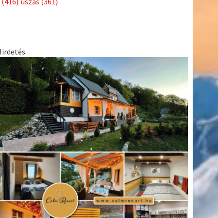
(416)
úszás
(361)
Hirdetés