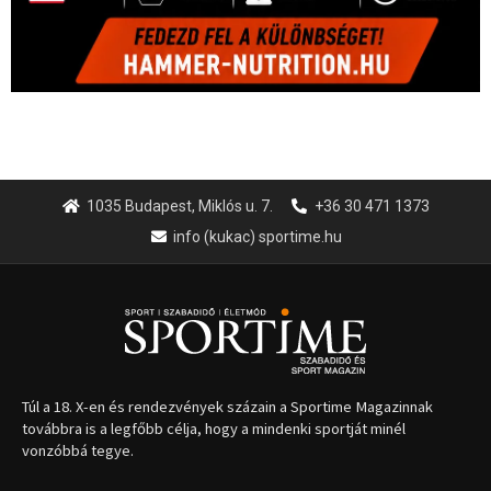
1035 Budapest, Miklós u. 7.
+36 30 471 1373
info (kukac) sportime.hu
Túl a 18. X-en és rendezvények százain a Sportime Magazinnak
továbbra is a legfőbb célja, hogy a mindenki sportját minél
vonzóbbá tegye.