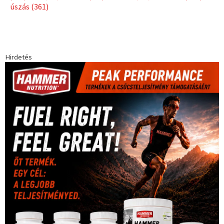
úszás
(361)
Hirdetés