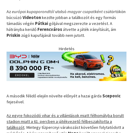
Az
európai kupaporondtól
utolsó
magyar csapatként
csütörtökön
búcsúzó
Videoton
kezdte jobban a találkozót és egy formás
támadás végén
Pátkai
góljával megszerezte a vezetést. A
hátrányba kerülő
Ferencváros
átvette a játék irányítását, ám
Priskin
zúgó kapufájánál tovább nem jutott.
Hirdetés
A második félidő elején növelte előnyét a hazai gárda
Scepovic
fejesével.
Az egyre fokozódó vihar és a villámlások miatt félhomályba borult
stadion miatt a 61. percben a játékvezető félbeszakította a
találkozót
. Mintegy tízpercnyi várakozást követően folytatódott a