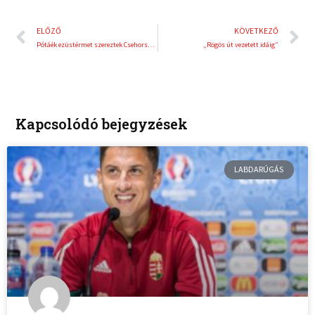
Előző
K
ELŐZŐ
KÖVETKEZŐ
Pótáék ezüstérmet szereztek Csehországban
„Rögös út vezetett idáig”
Kapcsolódó bejegyzések
LABDARÚGÁS