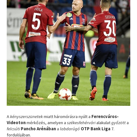
A
kényszerszünetek
miatt háromórásra nyúlt a
Ferencváros-
Videoton
mérkőzés, amelyen a
székesfehérvári
alakulat
győzött
a
felcsúti
Pancho Arénában
a
labdarúgó
OTP Bank Liga
7.
fordulójában.