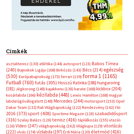
Címkék
Babos Tímea
asztalitenisz
(130)
atlétika
(144)
autosport
(123)
egészség
(240)
Bécs
(214)
Bajnokok Ligája
(168)
Birkózás
(143)
forma 1
(1165)
(530)
Európabajnokság
(173)
ferrari
(139)
Futball
(760)
futás
(305)
Hosszú Katinka
(186)
hungaroring
(181)
kickbox
(204)
Jégkorong
(148)
kajakkenu
(138)
karate
(168)
kézilabda
(448)
kosárlabda
(166)
Lewis Hamilton
(168)
magyar
Mercedes
(244)
labdarúgóválogatott
(148)
motorsport
(153)
Opel
rio
Dakar Team
(132)
Rali Világbajnokság
(122)
Rendezvény
(142)
sport
(438)
2016
(373)
szabadidősport
Sportime Magazin
(128)
(316)
tenisz
(416)
Szalay Balázs
(126)
táplálkozás
(155)
utazás
Video
(247)
vitorlázás
(126)
világbajnokság
(162)
Világkupa
(129)
életmód
(416)
(222)
vívás
(174)
vízilabda
(197)
Érdi Mária
(130)