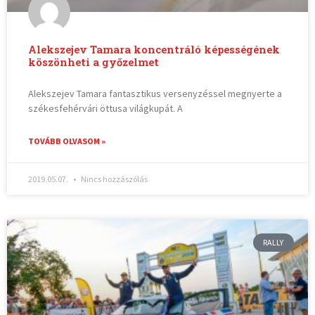
Alekszejev Tamara koncentráló képességének
köszönheti a győzelmet
Alekszejev Tamara fantasztikus versenyzéssel megnyerte a
székesfehérvári öttusa világkupát. A
TOVÁBB OLVASOM »
2019.05.07.
Nincs hozzászólás
RALLY