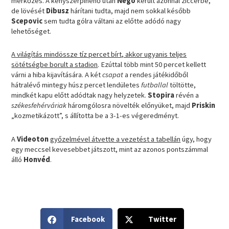
mérkőzés. A kényszerpihenő után
Nego
került azonnal ziccerbe,
de lövését
Dibusz
hárítani tudta, majd nem sokkal később
Scepovic
sem tudta gólra váltani az előtte adódó nagy
lehetőséget.
A világítás mindössze tíz percet bírt, akkor ugyanis teljes
sötétségbe borult a stadion
. Ezúttal több mint 50 percet kellett
várni a hiba kijavítására. A két
csapat
a rendes játékidőből
hátralévő mintegy húsz percet lendületes
futballal
töltötte,
mindkét kapu előtt adódtak nagy helyzetek.
Stopira
révén a
székesfehérváriak
háromgólosra növelték előnyüket, majd
Priskin
„kozmetikázott”, s állította be a 3-1-es végeredményt.
A
Videoton
győzelmével átvette a vezetést a tabellán
úgy, hogy
egy meccsel kevesebbet játszott, mint az azonos pontszámmal
álló
Honvéd
.
S
S
Facebook
Twitter
h
h