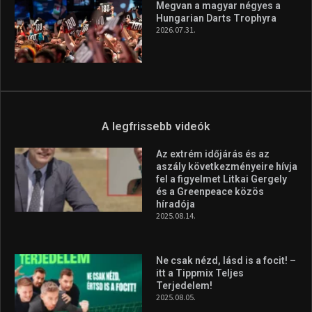
Megvan a magyar négyes a
Hungarian Darts Trophyra
2026.07.31.
A legfrissebb videók
Az extrém időjárás és az
aszály következményeire hívja
fel a figyelmet Litkai Gergely
és a Greenpeace közös
híradója
2025.08.14.
Ne csak nézd, lásd is a focit! –
itt a Tippmix Teljes
Terjedelem!
2025.08.05.