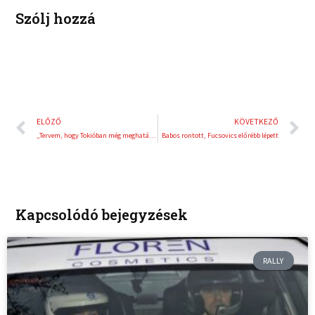
t
Szólj hozzá
Előző
K
ELŐZŐ
KÖVETKEZŐ
„Tervem, hogy Tokióban még meghatározóbb ember legyek”
Babos rontott, Fucsovics előrébb lépett
Kapcsolódó bejegyzések
RALLY