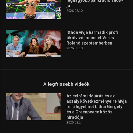
legnagyobb pankráció show-
ja
2026.08.10.
Itthon vívja harmadik profi
ökölvívó meccsét Veres
Roland szeptemberben
2026.08.10.
A legfrissebb videók
Az extrém időjárás és az
aszály következményeire hívja
fel a figyelmet Litkai Gergely
és a Greenpeace közös
híradója
2025.08.14.