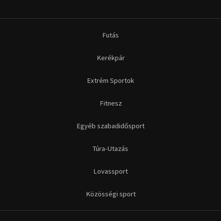
Futás
Kerékpár
Extrém Sportok
Fitnesz
Egyéb szabadidősport
Túra-Utazás
Lovassport
Közösségi sport