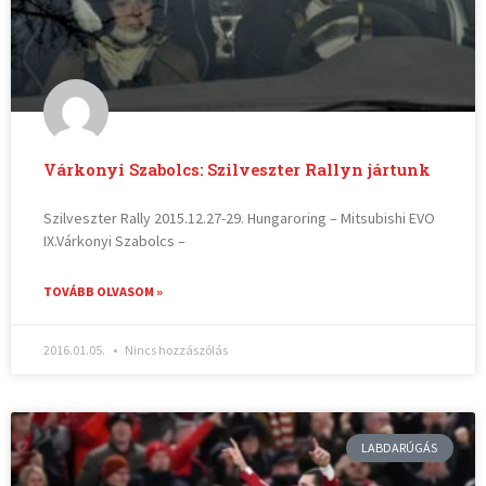
Várkonyi Szabolcs: Szilveszter Rallyn jártunk
Szilveszter Rally 2015.12.27-29. Hungaroring – Mitsubishi EVO
IX.Várkonyi Szabolcs –
TOVÁBB OLVASOM »
2016.01.05.
Nincs hozzászólás
LABDARÚGÁS