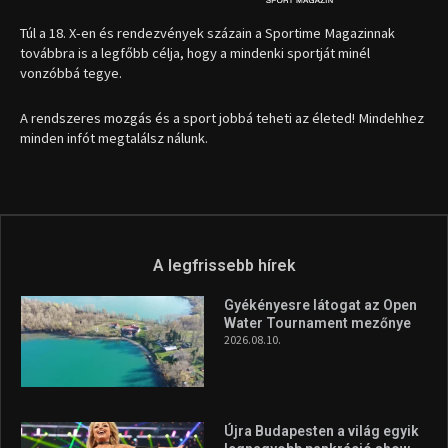
Túl a 18. X-en és rendezvények százain a Sportime Magazinnak
továbbra is a legfőbb célja, hogy a mindenki sportját minél
vonzóbbá tegye.
A rendszeres mozgás és a sport jobbá teheti az életed! Mindehhez
minden infót megtalálsz nálunk.
A legfrissebb hírek
Gyékényesre látogat az Open
Water Tournament mezőnye
2026.08.10.
Újra Budapesten a világ egyik