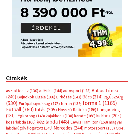
Címkék
Babos Tímea
asztalitenisz
(130)
atlétika
(144)
autosport
(123)
egészség
(240)
Bécs
(214)
Bajnokok Ligája
(168)
Birkózás
(143)
forma 1
(1165)
(530)
Európabajnokság
(173)
ferrari
(139)
Futball
(760)
futás
(305)
Hosszú Katinka
(186)
hungaroring
(181)
kickbox
(205)
Jégkorong
(148)
kajakkenu
(138)
karate
(168)
kézilabda
(448)
kosárlabda
(166)
Lewis Hamilton
(168)
magyar
Mercedes
(244)
labdarúgóválogatott
(148)
motorsport
(153)
Opel
rio