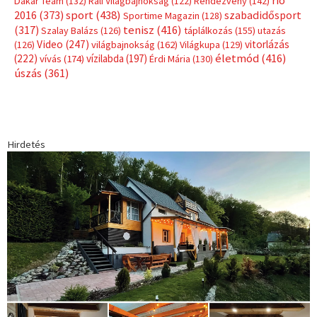
Dakar Team
(132)
Rali Világbajnokság
(122)
Rendezvény
(142)
sport
(438)
2016
(373)
szabadidősport
Sportime Magazin
(128)
(317)
tenisz
(416)
Szalay Balázs
(126)
táplálkozás
(155)
utazás
Video
(247)
vitorlázás
(126)
világbajnokság
(162)
Világkupa
(129)
életmód
(416)
(222)
vívás
(174)
vízilabda
(197)
Érdi Mária
(130)
úszás
(361)
Hirdetés