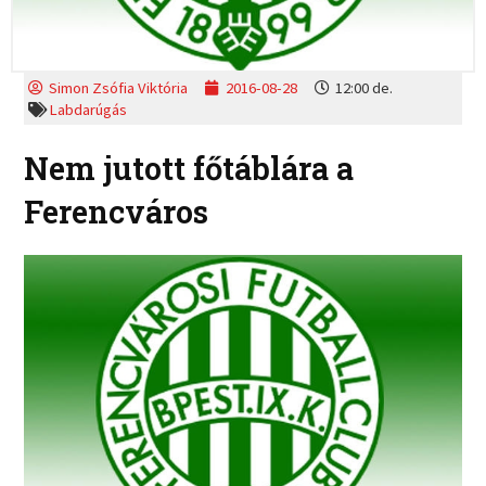
Simon Zsófia Viktória
2016-08-28
12:00 de.
Labdarúgás
Nem jutott főtáblára a
Ferencváros