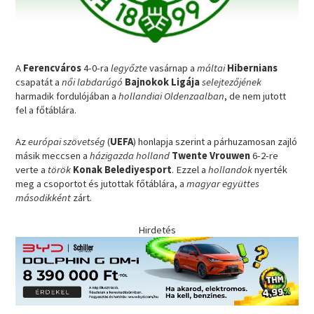
A
Ferencváros
4-0-ra
legyőzte
vasárnap a
máltai
Hibernians
csapatát a
női labdarúgó
Bajnokok Ligája
selejtezőjének
harmadik fordulójában a
hollandiai Oldenzaalban
, de nem jutott
fel a főtáblára.
Az
európai szövetség
(
UEFA
) honlapja szerint a párhuzamosan zajló
másik meccsen a
házigazda holland
Twente Vrouwen
6-2-re
verte a
török
Konak Belediyesport
. Ezzel a
hollandok
nyerték
meg a csoportot és jutottak főtáblára, a
magyar együttes
másodikként
zárt.
Hirdetés