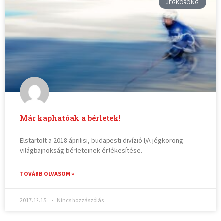
JÉGKORONG
Már kaphatóak a bérletek!
Elstartolt a 2018 áprilisi, budapesti divízió I/A jégkorong-
világbajnokság bérleteinek értékesítése.
TOVÁBB OLVASOM »
2017.12.15.
Nincs hozzászólás