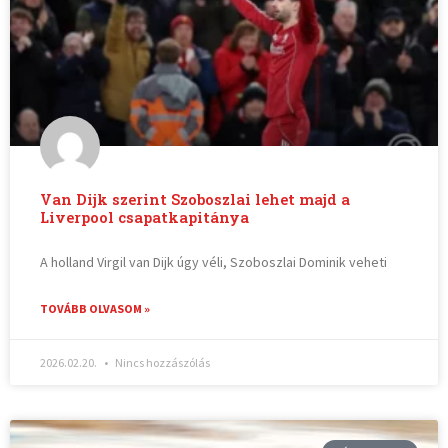
Van Dijk szerint Szoboszlai lehet majd a
Liverpool csapatkapitánya
A holland Virgil van Dijk úgy véli, Szoboszlai Dominik veheti
TOVÁBB OLVASOM »
2026.02.20.
Nincs hozzászólás